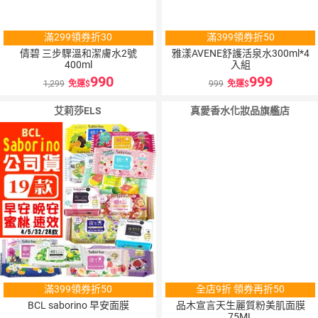
滿299領券折30
滿399領券折50
倩碧 三步驟溫和潔膚水2號
雅漾AVENE舒護活泉水300ml*4
400ml
入組
990
999
1,299
免運
999
免運
艾莉莎ELS
真愛香水化妝品旗艦店
滿399領券折50
全店9折 領券再折50
BCL saborino 早安面膜
品木宣言天生麗質粉美肌面膜
75ML