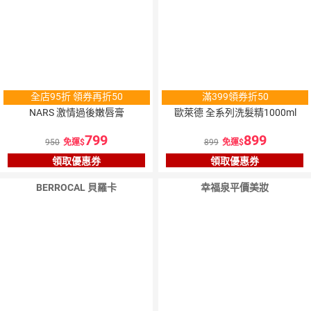
全店95折 領券再折50
滿399領券折50
NARS 激情過後嫩唇膏
歐萊德 全系列洗髮精1000ml
799
899
950
免運
899
免運
領取優惠券
領取優惠券
BERROCAL 貝羅卡
幸福泉平價美妝