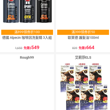
滿899領券折100
滿399領券折50
德國 Alpecin 咖啡因洗髮精 3入組
歐萊德 護髮油100ml
549
664
1,650
免運
839
免運
Rough99
艾莉莎ELS