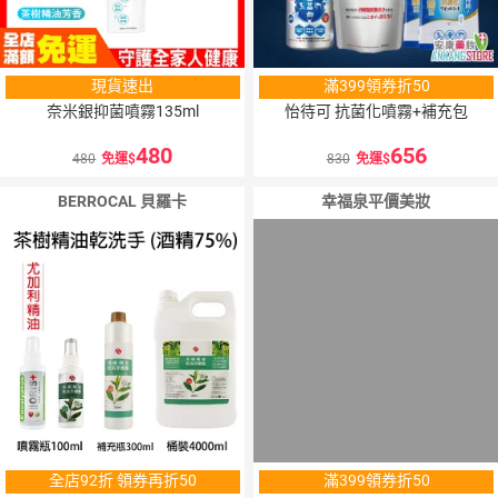
現貨速出
滿399領券折50
奈米銀抑菌噴霧135ml
怡待可 抗菌化噴霧+補充包
480
656
480
免運
830
免運
BERROCAL 貝羅卡
幸福泉平價美妝
全店92折 領券再折50
滿399領券折50