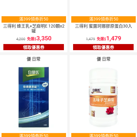
滿399領券折50
滿399領券折50
三得利 蜂王乳+芝麻明E 120顆x2
三得利 蜜露珂娜膠原蛋白30入
罐
3,350
1,479
4,200
免運
1,479
免運
領取優惠券
領取優惠券
優 日常
優 日常
滿399領券折50
滿399領券折50