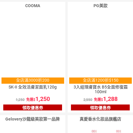
COOMA
PG美妝
全店滿3000折200
全店滿1200折$150
SK-II 全效活膚潔面乳120g
3入組理膚寶水 B5全面修復霜
100ml
1,250
1,288
1,250
免運
2,550
免運
領取優惠券
領取優惠券
Gelovery沙龍級美妝第一品牌
真愛香水化妝品旗艦店