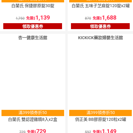
白蘭氏 保捷膠原錠30錠
白蘭氏 五味子芝麻錠120錠x2罐
1,139
1,688
1,750
免運
870
免運
領取優惠券
領取優惠券
杏一健康生活館
KICKICK藥妝婦嬰生活館
滿399領券折50
滿399領券折50
白蘭氏 雙認證雞精8入x2盒
俏正美 BB膠原錠120粒x2罐
729
1,149
729
免運
592
免運