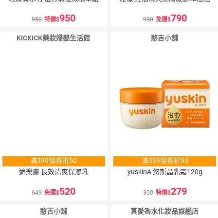
950
790
950
特價
990
免運
KICKICK藥妝婦嬰生活館
憨吉小舖
滿399領券折50
滿399領券折50
適樂膚 長效清爽保濕乳
yuskinA 悠斯晶乳霜120g
520
279
649
免運
300
特價
憨吉小舖
真愛香水化妝品旗艦店