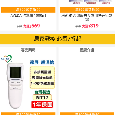
滿399領券折50
滿399領券折50
AVEDA 洗髮精 1000ml
塔莉雅 沙龍級白髮專用快速染髮
霜
569
319
599
免運
319
免運
居家戰疫 必囤7折起
專品藥局
愛康介護
滿399領券折50
滿399領券折50