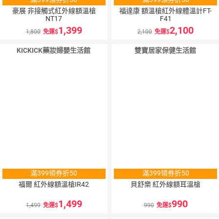
豪展 非接觸式紅外線額溫槍
福達康 額溫槍紅外線體溫計FT-
NT17
F41
1,399
2,100
1,800
免運
2,100
免運
KICKICK藥妝婦嬰生活館
雙寶居家保健生活館
滿399領券折50
滿399領券折50
福爾 紅外線額溫槍IR42
貝舒樂 紅外線額耳溫槍
1,499
990
1,499
免運
990
免運