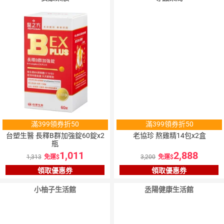
滿399領券折50
滿399領券折50
台塑生醫 長釋B群加強錠60錠x2
老協珍 熬雞精14包x2盒
瓶
1,011
2,888
1,313
免運
3,200
免運
領取優惠券
領取優惠券
小柚子生活館
丞陽健康生活館