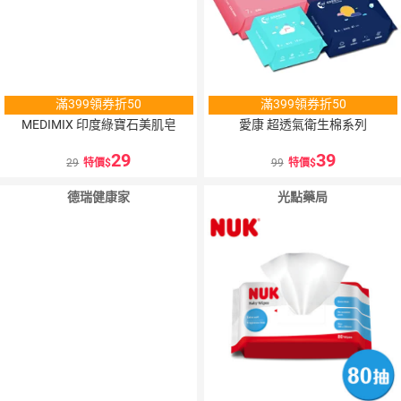
滿399領券折50
滿399領券折50
MEDIMIX 印度綠寶石美肌皂
愛康 超透氣衛生棉系列
29
39
29
特價
99
特價
德瑞健康家
光點藥局