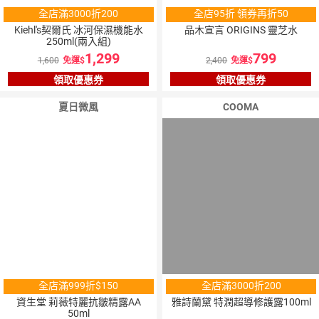
全店滿3000折200
全店95折 領券再折50
Kiehl's契爾氏 冰河保濕機能水
品木宣言 ORIGINS 靈芝水
250ml(兩入組)
1,299
799
1,600
免運
2,400
免運
領取優惠券
領取優惠券
夏日微風
COOMA
全店滿999折$150
全店滿3000折200
資生堂 莉薇特麗抗皺精露AA
雅詩蘭黛 特潤超導修護露100ml
50ml