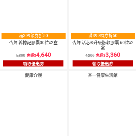
滿399領券折50
滿399領券折50
杏輝 蓉憶記膠囊30粒x2盒
杏輝 活芯®升級版軟膠囊 60粒x2
盒
4,640
3,360
5,800
免運
4,200
免運
領取優惠券
領取優惠券
愛康介護
杏一健康生活館