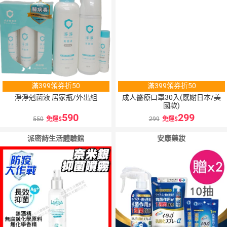
滿399領券折50
滿399領券折50
淨淨剋菌液 居家瓶/外出組
成人醫療口罩30入(感謝日本/美
國款)
590
299
550
免運
299
免運
派密詩生活體驗館
安康藥妝