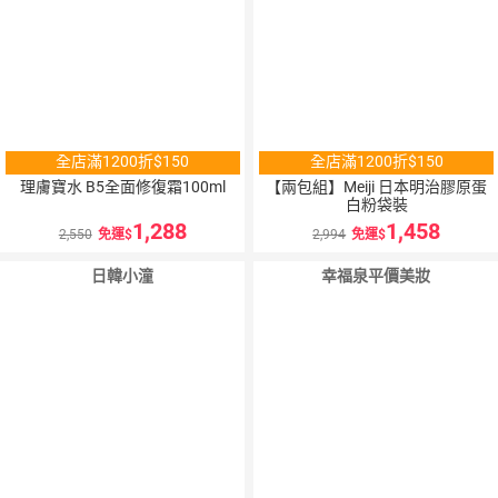
全店滿1200折$150
全店滿1200折$150
理膚寶水 B5全面修復霜100ml
【兩包組】Meiji 日本明治膠原蛋
白粉袋裝
1,288
1,458
2,550
免運
2,994
免運
日韓小潼
幸福泉平價美妝