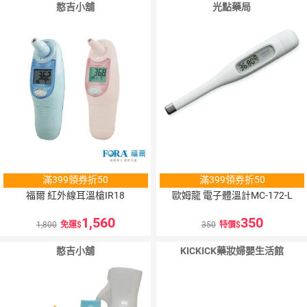
憨吉小舖
光點藥局
滿399領券折50
滿399領券折50
福爾 紅外線耳溫槍IR18
歐姆龍 電子體溫計MC-172-L
1,560
350
1,800
免運
350
特價
憨吉小舖
KICKICK藥妝婦嬰生活館