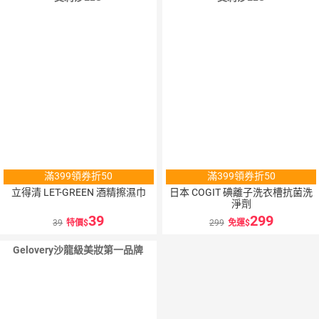
滿399領券折50
滿399領券折50
立得清 LET-GREEN 酒精擦濕巾
日本 COGIT 碘離子洗衣槽抗菌洗
淨劑
39
299
39
特價
299
免運
Gelovery沙龍級美妝第一品牌