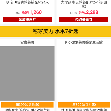
明治 明倍適營養補充杯24入
力增飲 多元營養配方2+1箱(原
味)
1,260
2,298
1,560
免運
1,180
免運
領取優惠券
領取優惠券
宅家美力 水水7折起
安康藥妝
KICKICK藥妝婦嬰生活館
滿399領券折50
滿399領券折50
理膚寶水 淨痘無瑕極效精華組
雅漾 控油清爽潔膚凝膠x2瓶組