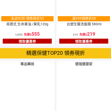
全店92折 領券再折50
滿399領券折50
哥德式 生命果油 /果乳120g
台塑生醫洗髮精 580ml
555
219
1,050
免運
219
免運
領取優惠券
領取優惠券
精選保健TOP20 領券現折
專品藥局
德瑞健康家