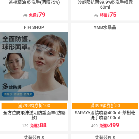
茶樹精油 乾洗手(酒精75%)
沙威隆抗菌99.9%乾洗手噴霧
60ml
79
75
79
免運
75
特價
FIFI SHOP
YMB水晶晶
滿799領券折100
滿399領券折50
全方位防飛沫透明防護面罩(防霧
SARAYA酒精噴霧400ml+茶樹乾
款)
洗手噴霧100ml
88
499
129
免運
499
免運
艾莉莎ELS
艾莉莎ELS