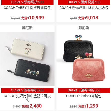
Outlet↘領券現折500
Outlet↘領券現折500
COACH TABBY手提單肩斜挎包
COACH 迷你Willis 18複古小方包
10,999
9,013
13,800
免運
9,013
免運
菲尼斯
菲尼斯
Outlet↘領券現折500
Outlet↘領券現折500
COACH 史奴比聯名塗鴉拉鏈皮
COACH Kisslock零錢包
夾
2,480
1,299
3,800
免運
3,380
免運