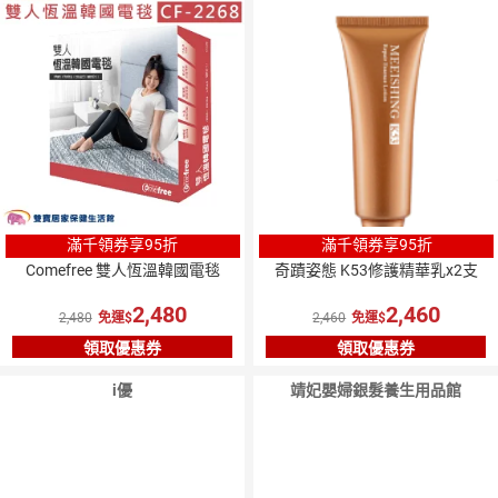
滿千領券享95折
滿千領券享95折
Comefree 雙人恆溫韓國電毯
奇蹟姿態 K53修護精華乳x2支
2,480
2,460
2,480
免運
2,460
免運
領取優惠券
領取優惠券
i優
靖妃嬰婦銀髮養生用品館