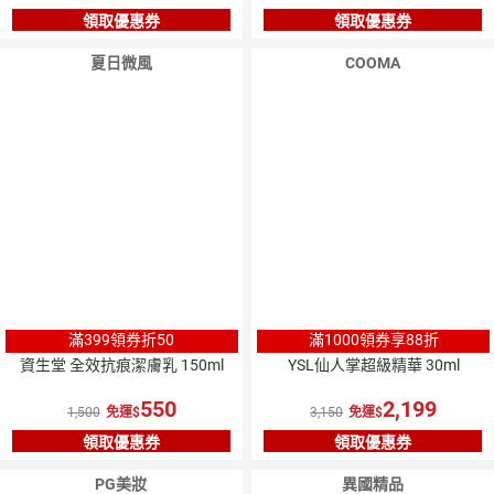
領取優惠券
領取優惠券
夏日微風
COOMA
滿399領券折50
滿1000領券享88折
資生堂 全效抗痕潔膚乳 150ml
YSL仙人掌超級精華 30ml
550
2,199
1,500
免運
3,150
免運
領取優惠券
領取優惠券
PG美妝
異國精品