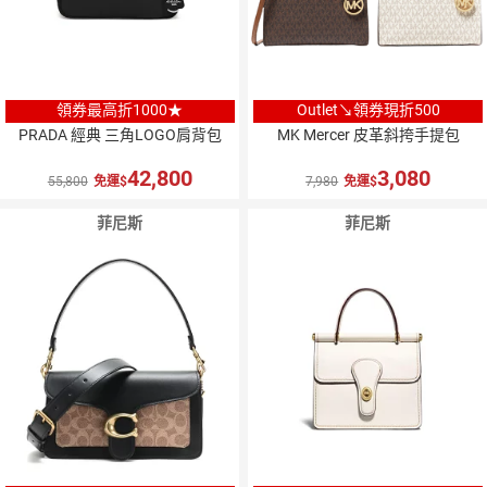
領券最高折1000★
Outlet↘領券現折500
PRADA 經典 三角LOGO肩背包
MK Mercer 皮革斜挎手提包
42,800
3,080
55,800
免運
7,980
免運
菲尼斯
菲尼斯