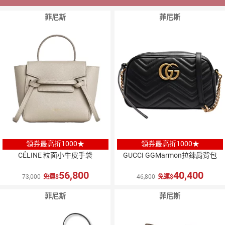
菲尼斯
菲尼斯
領券最高折1000★
領券最高折1000★
CÉLINE 粒面小牛皮手袋
GUCCI GGMarmon拉鍊肩背包
56,800
40,400
73,000
免運
46,800
免運
菲尼斯
菲尼斯