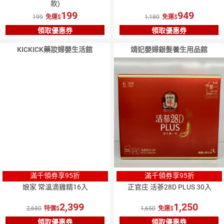
款)
199
949
199
免運
1,180
免運
領取優惠券
領取優惠券
KICKICK藥妝婦嬰生活館
靖妃嬰婦銀髮養生用品館
滿千領券享95折
滿千領券享95折
娘家 常溫滴雞精16入
正官庄 活蔘28D PLUS 30入
2,399
1,250
2,680
特價
1,650
免運
領取優惠券
領取優惠券