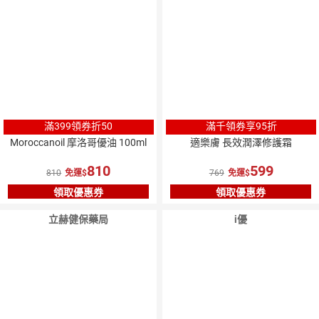
滿399領券折50
滿千領券享95折
Moroccanoil 摩洛哥優油 100ml
適樂膚 長效潤澤修護霜
810
599
810
免運
769
免運
領取優惠券
領取優惠券
立赫健保藥局
i優