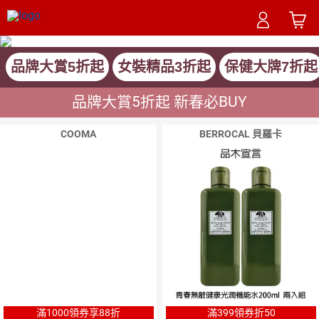
品牌大賞5折起
女裝精品3折起
保健大牌7折起
品牌大賞5折起 新春必BUY
COOMA
BERROCAL 貝羅卡
滿1000領券享88折
滿399領券折50