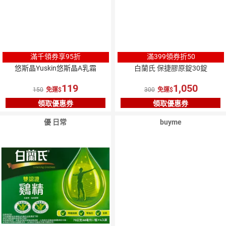
滿千領券享95折
滿399領券折50
悠斯晶Yuskin悠斯晶A乳霜
白蘭氏 保捷膠原錠30錠
119
1,050
150
免運
300
免運
領取優惠券
領取優惠券
優 日常
buyme