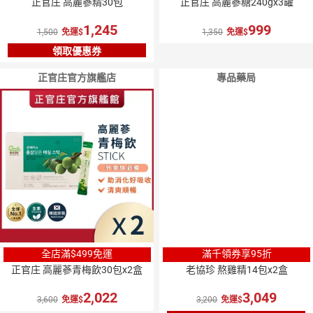
正官庄 高麗蔘精30包
正官庄 高麗蔘糖240gx3罐
1,245
999
1,500
免運
1,350
免運
領取優惠券
正官庄官方旗艦店
專品藥局
全店滿$499免運
滿千領券享95折
正官庄 高麗蔘青梅飲30包x2盒
老協珍 熬雞精14包x2盒
2,022
3,049
3,600
免運
3,200
免運