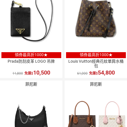
領券最高折1000★
領券最高折1000★
Prada防刮皮革 LOGO 吊牌
Louis Vuitton經典花紋單肩水桶
包
10,500
54,800
11,800
免運
61,000
免運
菲尼斯
菲尼斯