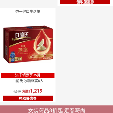
領取優惠券
杏一健康生活館
滿千領券享95折
白蘭氏 冰糖燕窩6入
1,219
1,219
免運
領取優惠券
女裝精品3折起 走春時尚