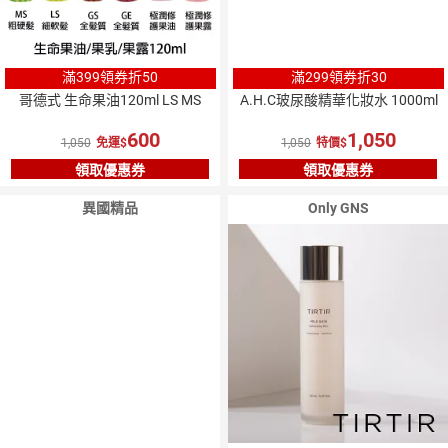
滿399領券折50
滿299領券折30
哥德式 生命果油120ml LS MS
A.H.C玻尿酸精華化妝水 1000ml
600
1,050
1,050
免運
1,050
特價
領取優惠券
領取優惠券
異國精品
Only GNS