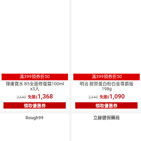
滿399領券折50
滿399領券折50
理膚寶水 B5全面修復霜100ml
明治 膠原蛋白粉白金尊爵版
x3入
198g
1,368
1,090
2,640
免運
2,340
免運
領取優惠券
領取優惠券
Rough99
立赫健保藥局