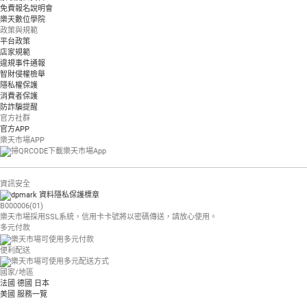
免費報名說明會
樂天數位學院
政策與規範
平台政策
店家規範
違規事件通報
智財侵權檢舉
隱私權保護
消費者保護
防詐騙提醒
官方社群
官方APP
樂天市場APP
資訊安全
B000006(01)
樂天市場採用SSL系統，信用卡卡號將以密碼傳送，請放心使用。
多元付款
便利配送
國家/地區
法國
德國
日本
美國
服務一覽