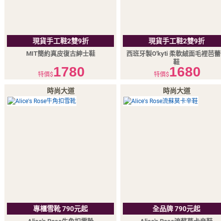
現貨手工鞋2雙9折
現貨手工鞋2雙9折
MIT簡約真皮復古紳士鞋
西班牙製O'kyti 柔軟絨面毛裡芭
鞋
1780
1680
特價$
特價$
時尚大道
時尚大道
專櫃雪靴 790元起
全品牌 790元起