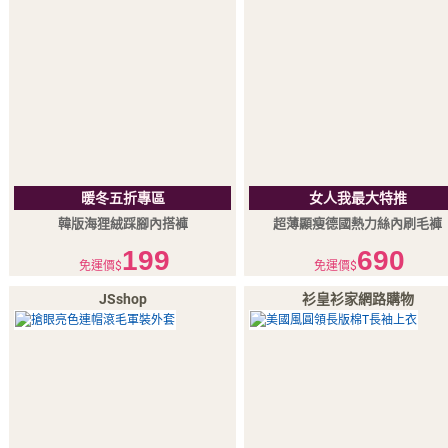
暖冬五折專區
女人我最大特推
韓版海狸絨踩腳內搭褲
超薄顯瘦德國熱力絲內刷毛褲
199
690
免運價$
免運價$
JSshop
衫皇衫家網路購物