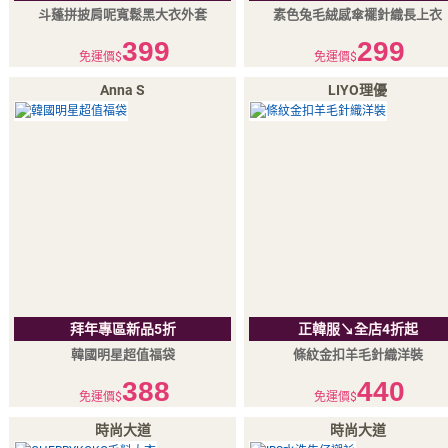
斗蓬拼披肩呢寬鬆黑大衣外套
素色兔毛絨感傘襬針織長上衣
399
299
免運價$
免運價$
Anna S
LIYO理優
拜年專區新品5折
正韓服↘全店4折起
韓國明星超值福袋
條紋金扣羊毛針織洋裝
388
440
免運價$
免運價$
時尚大道
時尚大道