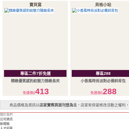
寶貝窩
貝格小站
專區二件7折免運
專區288
精緻優質感豹紋魅力雅緻長夾
小香風時尚派對必備斜背包
413
288
免運價$
免運價$
商品價格及資訊以
店家實際頁面刊登為主
，店家有保留修改活動之權利
關於我們
公司資訊
新聞稿
人才招募