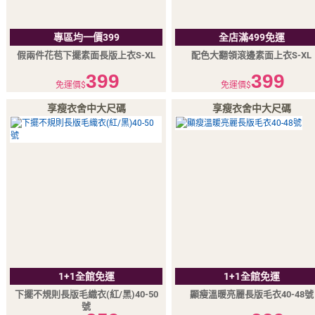
專區均一價399
全店滿499免運
假兩件花苞下擺素面長版上衣S-XL
配色大翻領滾邊素面上衣S-XL
399
399
免運價$
免運價$
享瘦衣舍中大尺碼
享瘦衣舍中大尺碼
1+1全館免運
1+1全館免運
下擺不規則長版毛織衣(紅/黑)40-50
顯瘦溫暖亮麗長版毛衣40-48號
號