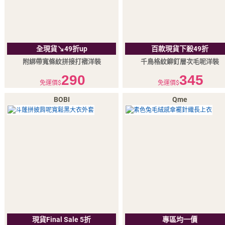
全現貨↘49折up
百款現貨下殺49折
附綁帶寬條紋拼接打褶洋裝
千鳥格紋鉚釘層次毛呢洋裝
290
345
免運價$
免運價$
BOBI
Qme
現貨Final Sale 5折
專區均一價