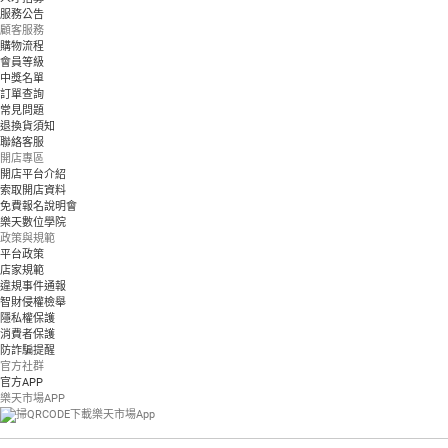
服務公告
顧客服務
購物流程
會員等級
中獎名單
訂單查詢
常見問題
退換貨須知
聯絡客服
開店專區
開店平台介紹
索取開店資料
免費報名說明會
樂天數位學院
政策與規範
平台政策
店家規範
違規事件通報
智財侵權檢舉
隱私權保護
消費者保護
防詐騙提醒
官方社群
官方APP
樂天市場APP