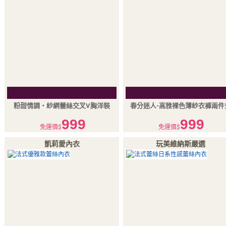
粉甜情調‧紗網蕾絲交叉V胸洋裝
春分迷人-高雅裸色薄紗衣褲兩件
999
999
免運價$
免運價$
凱莉愛內衣
玩美維納斯嚴選