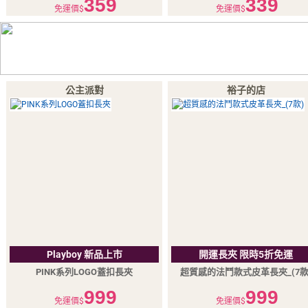
359
339
免運價$
免運價$
公主派對
裕子的店
Playboy 新品上市
開運長夾 限時5折免運
PINK系列LOGO蓋扣長夾
超質感的法鬥款式皮革長夾_(7款
999
999
免運價$
免運價$