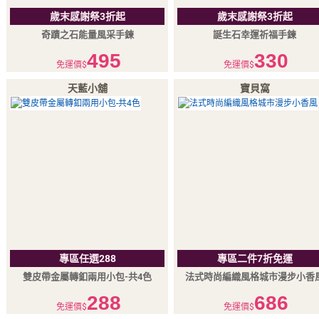
歲末感謝祭3折起
歲末感謝祭3折起
奇蹟之石能量風采手鍊
誕生石幸運祈福手鍊
495
330
免運價$
免運價$
天藍小舖
寶貝窩
專區任選288
專區二件7折免運
雙皮帶金屬轉釦兩用小包-共4色
法式時尚編織風格城市漫步小香
288
686
免運價$
免運價$