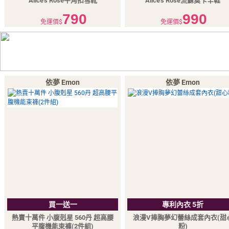
Alice's Rose牛角扣雪靴
Alice's Rose流蘇莫卡辛鞋
790
990
免運價$
免運價$
依夢 Emon
依夢 Emon
買一送一
專利內衣 5折
熱賣十萬件 小腹剋星 560丹 超高腰
浪漫V捧胸夢幻蕾絲成套內衣(甜
平腹機能束褲(2件組)
粉)