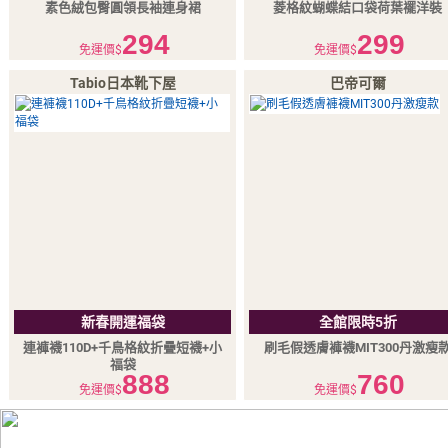
素色絨包臀圓領長袖連身裙
菱格紋蝴蝶結口袋荷葉襬洋裝
294
299
免運價$
免運價$
Tabio日本靴下屋
巴帝可爾
新春開運福袋
全館限時5折
連褲襪110D+千鳥格紋折疊短襪+小
刷毛假透膚褲襪MIT300丹激瘦
福袋
888
760
免運價$
免運價$