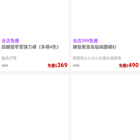
全店免運
全店399免運
超顯瘦窄管彈力褲《多碼4色》
顯瘦素面長版縮腰襯衫
藍色巴黎
眼圈熊S-7L大小尺碼衣褲專賣
369
490
369
490
免運
免運