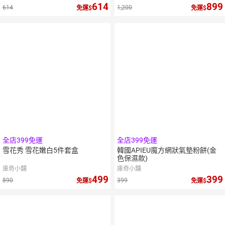
614
899
614
1,200
免運
免運
5
倍
5
倍
點數
點數
全店399免運
全店399免運
雪花秀 雪花嫩白5件套盒
韓國APIEU魔方網狀氣墊粉餅(金
色保濕款)
庫奇小舖
庫奇小舖
499
399
890
399
免運
免運
5
倍
點數