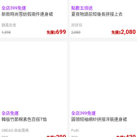
全店399免運
點數五倍送
新款時尚雪紡假兩件連身裙
夏夜物語前短後長拼接上衣
韓風衣舍
許許兒
699
2,080
1,398
2,080
免運
免運
全店免運
全店399免運
韓版竹節棉素色百搭T恤
圓領短袖網紗拼接洋裝連身裙
OREAD-自由風格
Pufii