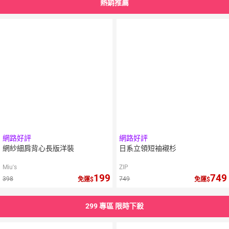
熱銷推薦
10
倍
點數
網路好評
網路好評
網紗細肩背心長版洋裝
日系立領短袖襯杉
Miu's
ZIP
199
749
398
749
免運
免運
299 專區 限時下殺