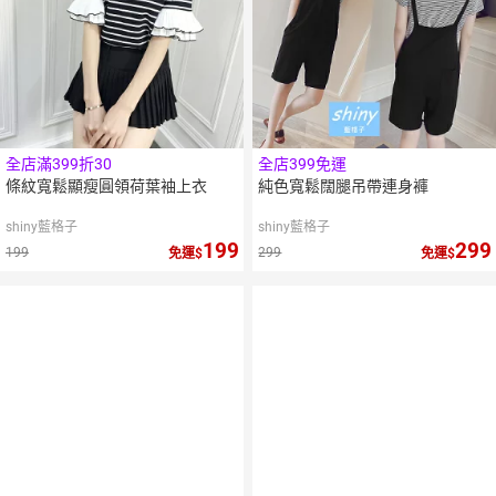
全店滿399折30
全店399免運
條紋寬鬆顯瘦圓領荷葉袖上衣
純色寬鬆闊腿吊帶連身褲
shiny藍格子
shiny藍格子
199
299
199
299
免運
免運