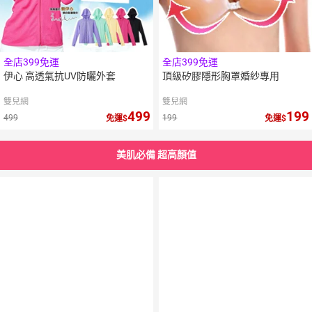
全店399免運
全店399免運
伊心 高透氣抗UV防曬外套
頂級矽膠隱形胸罩婚紗專用
雙兒網
雙兒網
499
199
499
199
免運
免運
美肌必備 超高顏值
5
倍
點數