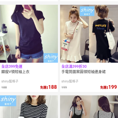
全店399免運
全店滿399折30
顯瘦V領短袖上衣
手電筒圖案圓領短袖連身裙
shiny藍格子
shiny藍格子
188
199
188
199
免運
免運