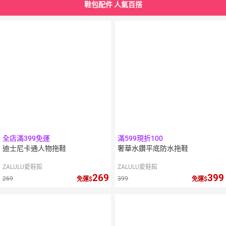
鞋包配件 人氣百搭
全店滿399免運
滿599現折100
迪士尼卡通人物拖鞋
奢華水鑽平底防水拖鞋
ZALULU愛鞋館
ZALULU愛鞋館
269
399
269
399
免運
免運