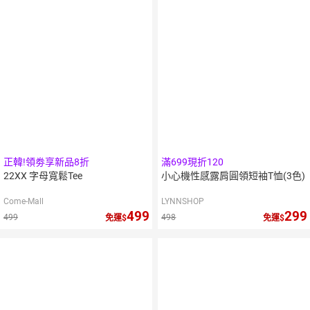
正韓!領劵享新品8折
滿699現折120
22XX 字母寬鬆Tee
小心機性感露肩圓領短袖T恤(3色)
Come-Mall
LYNNSHOP
499
299
499
498
免運
免運