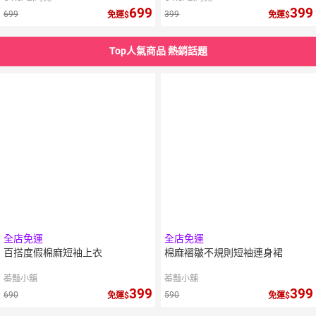
699
399
699
399
免運
免運
Top人氣商品 熱銷話題
全店免運
全店免運
百搭度假棉麻短袖上衣
棉麻褶皺不規則短袖連身裙
蓁豔小舖
蓁豔小舖
399
399
690
590
免運
免運