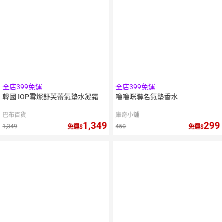
全店399免運
全店399免運
韓國 IOP雪燦舒芙蕾氣墊水凝霜
嚕嚕咪聯名氣墊香水
巴布百貨
庫奇小舖
1,349
299
1,349
450
免運
免運
5
倍
點數