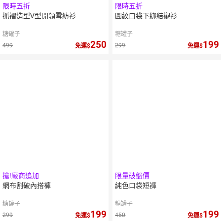
限時五折
限時五折
抓褶造型V型開領雪紡衫
圖紋口袋下綁結襯衫
糖罐子
糖罐子
250
199
499
299
免運
免運
5
倍
5
倍
點數
點數
搶!廠商追加
限量破盤價
網布割破內搭褲
純色口袋短褲
糖罐子
糖罐子
199
199
299
450
免運
免運