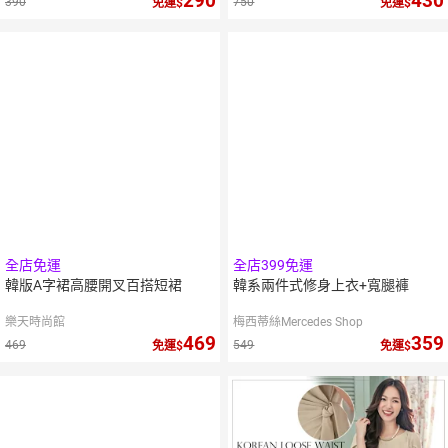
290
430
390
750
免運
免運
全店免運
全店399免運
韓版A字裙高腰開叉百搭短裙
韓系兩件式修身上衣+寬腿褲
樂天時尚館
梅西蒂絲Mercedes Shop
469
359
469
549
免運
免運