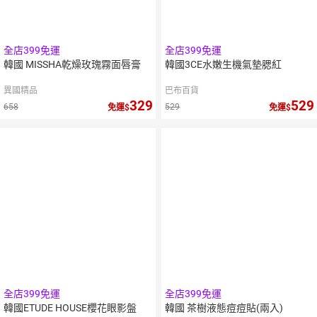
全店399免運
全店399免運
韓國 MISSHA乾燥玫瑰霧面唇膏
韓國3CE水嫩生機氣墊腮紅
異國精品
巴布百貨
329
529
658
529
免運
免運
5
倍
點數
全店399免運
全店399免運
韓國ETUDE HOUSE櫻花眼影盤
韓國 茶樹液態痘痘貼(兩入)