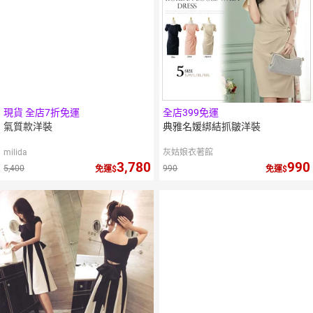
現貨 全店7折免運
全店399免運
氣質款洋裝
典雅名媛綁結抓皺洋裝
milida
灰姑娘衣著館
3,780
990
5,400
990
免運
免運