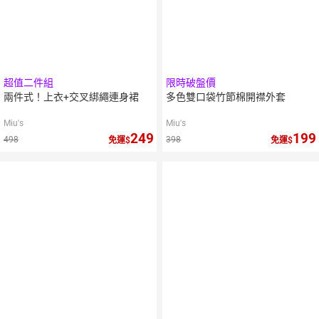
超值二件組
限時破盤價
兩件式！上衣+交叉綁繩連身裙
多色雙口袋竹節棉開襟外套
Miu's
Miu's
249
199
498
398
免運
免運
5
倍
5
倍
點數
點數