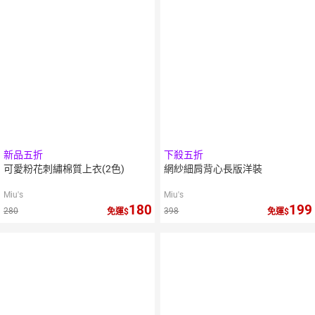
新品五折
下殺五折
可愛粉花刺繡棉質上衣(2色)
網紗細肩背心長版洋裝
Miu's
Miu's
180
199
280
398
免運
免運