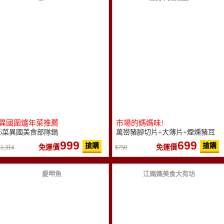
異國圍爐年菜推薦
市場的媽媽味!
6菜異國美食部隊鍋
萬巒豬腳切片+大薄片+煙燻豬耳
999
699
搶購
搶購
免運價
免運價
1,314
750
愛呷魚
江媽媽美食大有坊