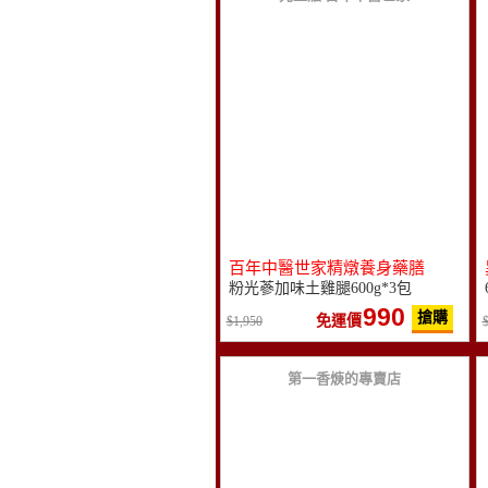
百年中醫世家精燉養身藥膳
粉光蔘加味土雞腿600g*3包
990
搶購
免運價
1,950
第一香焿的專賣店