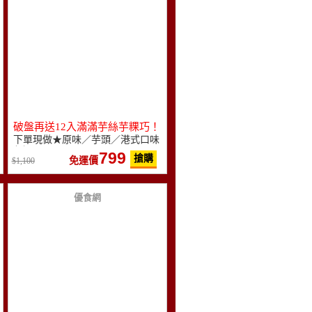
破盤再送12入滿滿芋絲芋粿巧！
下單現做★原味／芋頭／港式口味
任選(950g/入)
799
搶購
免運價
1,100
優食網