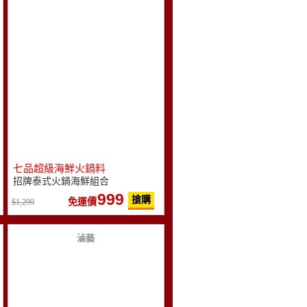
七品超級海鮮火鍋料
招牌泰式火鍋海鮮組合
999
搶購
免運價
1,299
滷藝