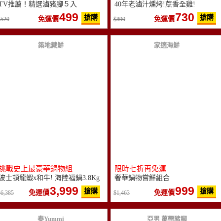
TV推薦！精選滷豬腳５入
40年老滷汁燻烤!蔗香全雞!
499
730
搶購
搶購
免運價
免運價
520
890
築地藏鮮
家適海鮮
挑戰史上最豪華鍋物組
限時七折再免運
波士頓龍蝦x和牛! 海陸福鍋3.8Kg
奢華鍋物嘗鮮組合
3,999
999
搶購
搶購
免運價
免運價
6,385
1,463
泰Yummi
亞男 萬巒豬腳