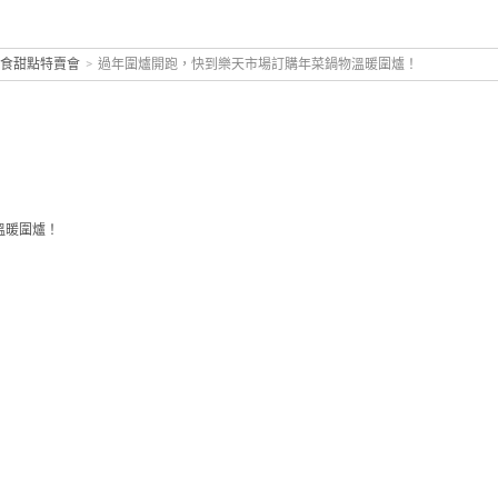
美食甜點特賣會
>
過年圍爐開跑，快到樂天市場訂購年菜鍋物溫暖圍爐！