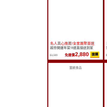
名人真心推薦!全家團聚首選
超夯開運年菜!8道直接送到家
2,880
搶購
免運價
3,589
富統食品
10
倍
點數