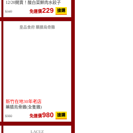
12/20開賣！酸白菜鮮肉水餃子
229
搶購
免運價
349
皇品食府 藥膳烏骨雞
新竹在地30年老店
藥膳烏骨雞(全隻雞)
980
搶購
免運價
980
LACUZ