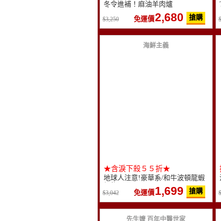
冬令進補！麻油羊肉爐
2,680
搶購
免運價
3,250
海鮮主義
★含淚下殺５５折★
地球人注意!豪華系/和牛波頓龍蝦
鍋物
1,699
搶購
免運價
3,042
先生嬤 百年中醫世家