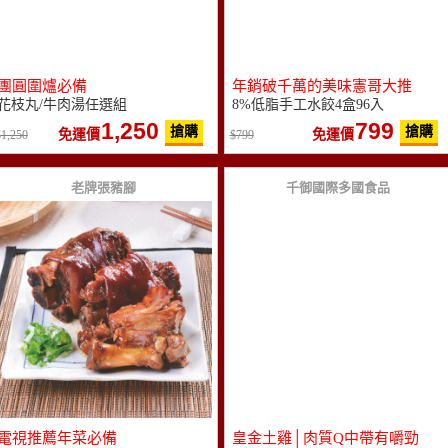
團圓圍爐必備
年銷破千萬的美味憲哥大推
花枝丸/牛肉湯任選組
8%低脂手工水餃4盒96入
1,250
799
搶購
搶購
免運價
免運價
1,250
799
老牌張豬腳
千御國際多國食品
電視推薦年菜必備
皇金土雞│肉質Q中帶有嚼勁