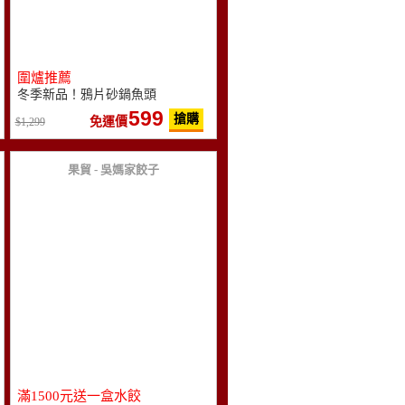
圍爐推薦
冬季新品！鴉片砂鍋魚頭
599
搶購
免運價
1,299
果貿 - 吳媽家餃子
滿1500元送一盒水餃