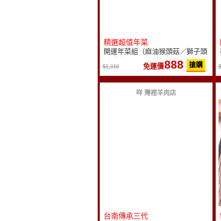
精選超值年菜
開運年菜組（麻油猴頭菇／獅子頭
／豬腳）
888
搶購
免運價
1,310
咩 灣裡羊肉店
台南傳承三代