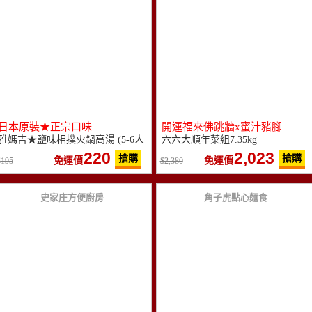
日本原裝★正宗口味
開運福來佛跳牆x蜜汁豬腳
雅媽吉★鹽味相撲火鍋高湯 (5-6人
六六大順年菜組7.35kg
份)
220
2,023
搶購
搶購
免運價
免運價
195
2,380
史家庄方便廚房
角子虎點心麵食