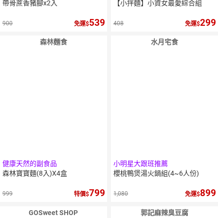
帶骨蔗香豬腳x2入
【小拌麵】小資女最愛綜合組
539
299
900
408
免運
免運
森林麵食
水月宅食
健康天然的副食品
小明星大跟班推薦
森林寶寶麵(8入)X4盒
櫻桃鴨煲湯火鍋組(4~6人份)
799
899
999
1,080
特價
免運
GOSweet SHOP
郭記麻辣臭豆腐