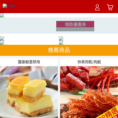
領取優惠券
推薦商品
龍泰創意烘培
快車肉乾/肉紙