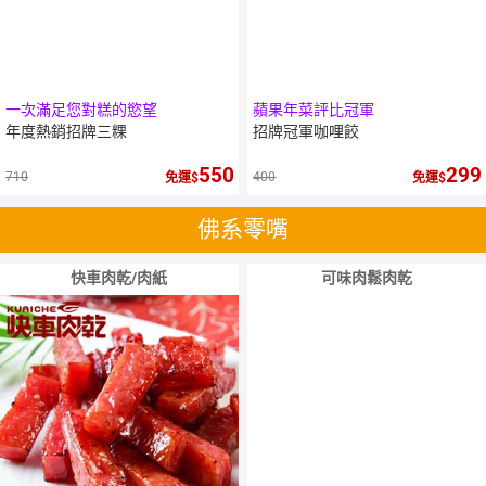
一次滿足您對糕的慾望
蘋果年菜評比冠軍
年度熱銷招牌三粿
招牌冠軍咖哩餃
550
299
710
400
免運
免運
佛系零嘴
快車肉乾/肉紙
可味肉鬆肉乾
10
％
點數