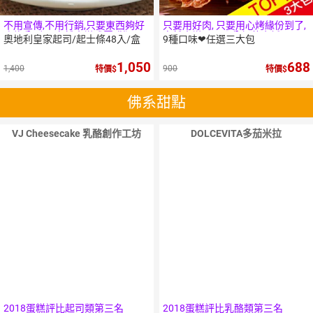
不用宣傳,不用行銷,只要東西夠好
只要用好肉, 只要用心烤緣份到了,
吃緣分到了,自然會變成團購版王
自然會變0.01公分超薄肉紙!
奧地利皇家起司/起士條48入/盒
9種口味❤任選三大包
者
1,050
688
1,400
900
特價
特價
佛系甜點
VJ Cheesecake 乳酪創作工坊
DOLCEVITA多茄米拉
2018蛋糕評比起司類第三名
2018蛋糕評比乳酪類第三名