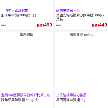
小明星大跟班激推
網購生鮮第一選
骰子牛拼盤(300g(切丁)
美國安格斯嫩肩沙朗牛排500g/2
片裝
499
440
650
620
特價
特價
禾禾廚房
魔術食品 online
5
％
點數
連續2年獲得蘋果日報評比第三名
上班這檔事強力推薦
陳年紹興醉雞腿 500g/支
墨西哥辣味雞翅1kg