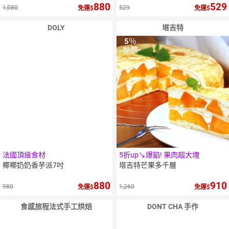
880
529
1,080
529
免運
免運
DOLY
塔吉特
5
％
點數
法國頂級食材
5折up↘爆餡! 果肉超大塊
椰椰奶奶香芋派7吋
塔吉特芒果多千層
880
910
980
1,260
免運
免運
食感旅程法式手工烘焙
DONT CHA 手作
10
％
10
％