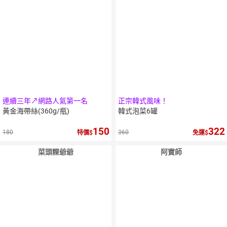
連續三年↗網路人氣第一名
正宗韓式風味！
黃金海帶絲(360g/瓶)
韓式泡菜6罐
150
322
180
360
特價
免運
菜頭粿爺爺
阿寶師
10
％
10
％
點數
點數