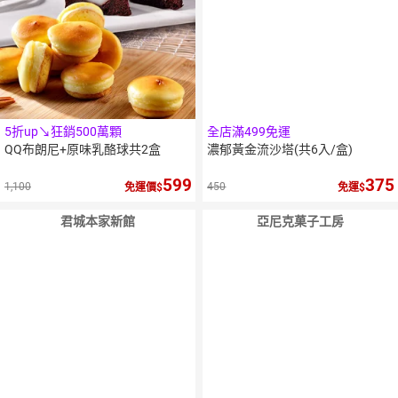
5折up↘狂銷500萬顆
全店滿499免運
QQ布朗尼+原味乳酪球共2盒
濃郁黃金流沙塔(共6入/盒)
599
375
1,100
450
免運價
免運
君城本家新館
亞尼克菓子工房
10
％
點數