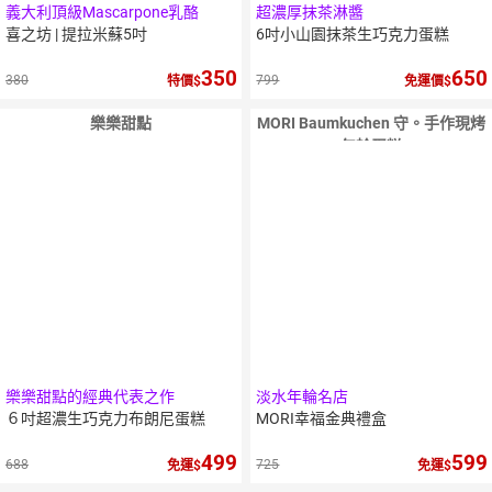
義大利頂級Mascarpone乳酪
超濃厚抹茶淋醬
喜之坊 | 提拉米蘇5吋
6吋小山園抹茶生巧克力蛋糕
350
650
380
799
特價
免運價
樂樂甜點
MORI Baumkuchen 守。手作現烤
年輪蛋糕
樂樂甜點的經典代表之作
淡水年輪名店
６吋超濃生巧克力布朗尼蛋糕
MORI幸福金典禮盒
499
599
688
725
免運
免運