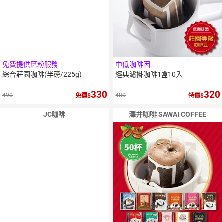
免費提供磨粉服務
中低咖啡因
綜合莊園咖啡(半磅/225g)
經典濾掛咖啡1盒10入
330
320
490
480
免運
特價
JC咖啡
澤井咖啡 SAWAI COFFEE
20
％
點數