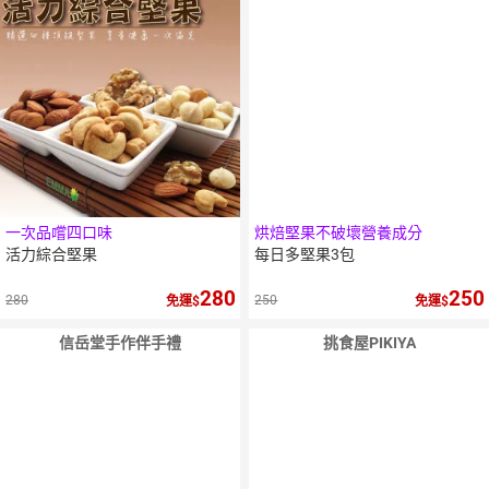
一次品嚐四口味
烘焙堅果不破壞營養成分
活力綜合堅果
每日多堅果3包
280
250
280
250
免運
免運
信岳堂手作伴手禮
挑食屋PIKIYA
5
％
點數