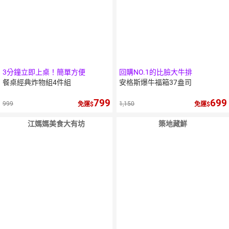
3分鐘立即上桌！簡單方便
回購NO.1的比臉大牛排
餐桌經典炸物組4件組
安格斯爆牛福箱37盎司
799
699
999
1,150
免運
免運
江媽媽美食大有坊
築地藏鮮
10
％
點數