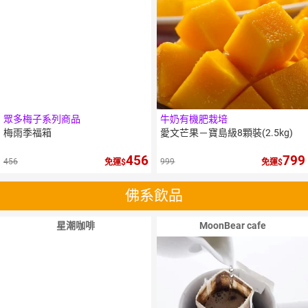
眾多梅子系列商品
牛奶有機肥栽培
梅雨季福箱
愛文芒果－寶島級8顆裝(2.5kg)
456
799
456
999
免運
免運
佛系飲品
星潮咖啡
MoonBear cafe