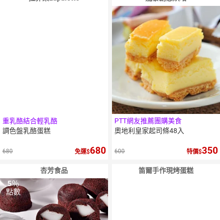
重乳酪結合輕乳酪
PTT網友推薦團購美食
調色盤乳酪蛋糕
奧地利皇家起司條48入
680
350
680
600
免運
特價
杏芳食品
笛爾手作現烤蛋糕
5
％
點數