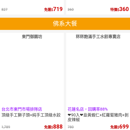
719
360
827
360
免運
特價
佛系大餐
東門御園坊
秝秝飽滿手工水餃專賣店
10
％
點數
台北市東門市場排隊店
花蓮名店，回購率88%
頂級手工獅子頭+純手工頂級水餃
❤90入❤韭黃蝦仁+紅蘿蔔豬肉+剝
皮辣椒
888
699
1,789
780
免運
免運