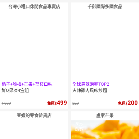
台灣小糧口休閒食品專賣店
千御國際多國食品
橘子+脆梅+芒果+荔枝口味
全球最辣泡麵TOP2
鮮Q果凍4盒組
火辣雞肉風味炒麵
499
200
1,000
220
免運
免運
豆嫂的零食雜貨店
盧家芒果
5
％
點數