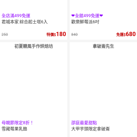
全店滿499免運
❤全館499免運❤
君城本家 綜合起士塔6入
歡樂鮮莓派6吋
180
680
250
840
特價
免運
初夏糖風手作烘焙坊
拿破崙先生
母親節限定8折！
邵庭最愛甜點
雪藏莓果乳酪
大甲芋頭限定拿破崙