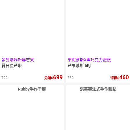
點數
點數
多到爆炸新鮮芒果
果泥慕斯X黑巧克力蛋糕
夏日瘋芒塔
芒果慕斯 6吋
699
460
799
580
免運
特價
Rubby手作千層
淇慕芙法式手作甜點