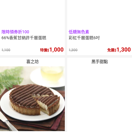
限時領券折100
低糖無色素
66%香蕉甘納許千層蛋糕
彩虹千層蛋糕6吋
1,000
1,300
1,100
1,300
特價
免運
喜之坊
黑手甜點