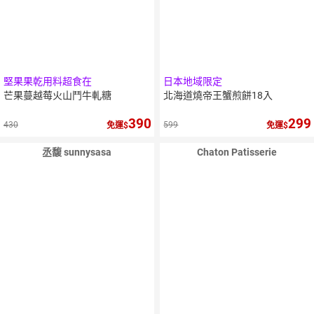
堅果果乾用料超食在
日本地域限定
芒果蔓越莓火山鬥牛軋糖
北海道燒帝王蟹煎餅18入
390
299
430
599
免運
免運
丞馥 sunnysasa
Chaton Patisserie
10
％
15
％
點數
點數