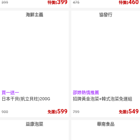
399
460
399
475
特價
特價
海鮮主義
協發行
10
％
5
％
點數
點數
買一送一
邵婷熱情推薦
日本干貝(帆立貝柱)200G
招牌黃金泡菜+韓式泡菜免運組
599
549
900
799
免運
免運
益康泡菜
華南食品
5
％
點數