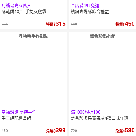
月銷最高６萬片
全店滿499免運
酥軋餅40片 |手提夾鏈袋
繽紛蝴蝶酥綜合禮盒
315
450
315
540
特價
特價
呼嚕嚕手作甜點
盛香珍點心舖
幸福烘焙 堅持手作
滿1000現折100
手工絕配禮盒組
盛香珍多果實果凍4種口味任選
399
580
450
720
免運
免運