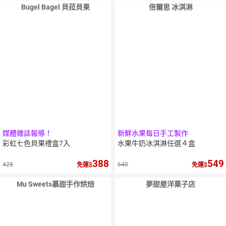
Bugel Bagel 貝菈貝果
倍爾思 冰淇淋
10
％
點數
媒體雜誌報導！
新鮮水果每日手工製作
彩虹七色貝果禮盒7入
水果牛奶冰淇淋任選４盒
388
549
428
640
免運
免運
Mu Sweets慕甜手作烘焙
夢甜屋洋菓子店