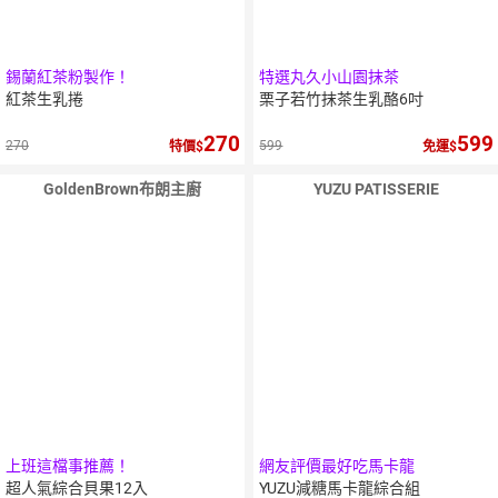
錫蘭紅茶粉製作！
特選丸久小山園抹茶
紅茶生乳捲
栗子若竹抹茶生乳酪6吋
270
599
270
599
特價
免運
GoldenBrown布朗主廚
YUZU PATISSERIE
上班這檔事推薦！
網友評價最好吃馬卡龍
超人氣綜合貝果12入
YUZU減糖馬卡龍綜合組