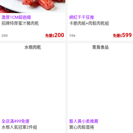
激厚1CM超過癮
網紅千千狂推
招牌特厚蜜汁豬肉乾
卡脆肉紙+肉鬆肉乾組
200
599
250
736
免運
免運
水根肉乾
青鳥食品
10
％
5
％
點數
點數
全店滿499免運
藝人黃小柔推薦
水根人氣冠軍2件組
實心肉鬆蛋捲