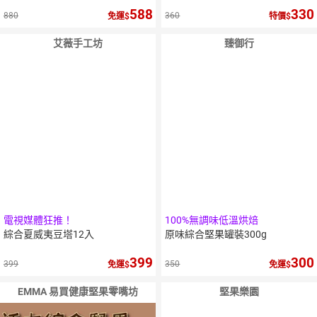
588
330
880
360
免運
特價
艾薇手工坊
臻御行
5
％
點數
電視媒體狂推！
100%無調味低溫烘焙
綜合夏威夷豆塔12入
原味綜合堅果罐裝300g
399
300
399
350
免運
免運
EMMA 易買健康堅果零嘴坊
堅果樂園