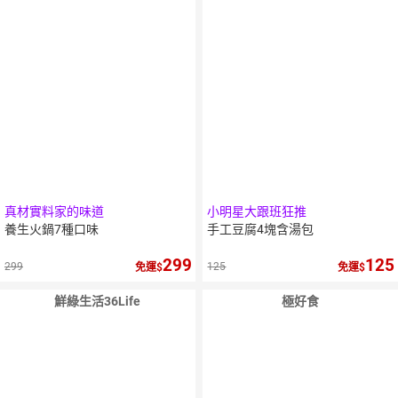
真材實料家的味道
小明星大跟班狂推
養生火鍋7種口味
手工豆腐4塊含湯包
299
125
299
125
免運
免運
鮮綠生活36Life
極好食
10
％
點數