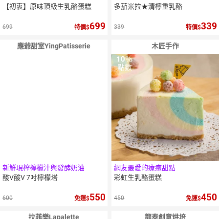
【初衷】原味頂級生乳酪蛋糕
多茄米拉★清檸重乳酪
699
339
699
339
特價
特價
應爺甜室YingPatisserie
木匠手作
10
％
點數
新鮮現榨檸檬汁與發酵奶油
網友最愛的療癒甜點
酸V酸V 7吋檸檬塔
彩虹生乳酪蛋糕
550
450
600
450
免運
免運
拉菲樂Lapalette
龍泰創意烘培