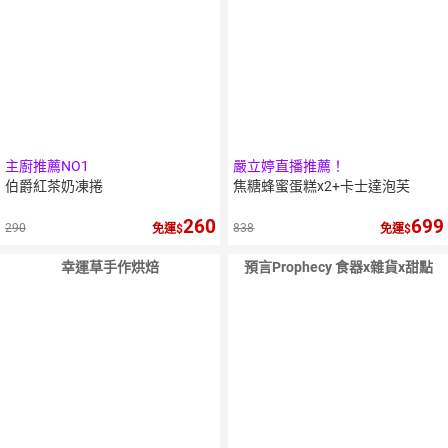
主廚推薦NO1
嚴立婷直播推薦！
伯爵紅茶奶凍捲
焦糖蜂蜜蛋糕x2+卡士達泡芙
260
699
290
838
免運
免運
幸運草手作烘焙
預言Prophecy 食器x雜貨x甜點