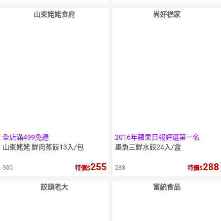
山東姥姥食府
尚好禚家
全店滿499免運
2016年蘋果日報評選第一名
山東姥姥 鮮肉蒸餃13入/包
墨魚三鮮水餃24入/盒
255
288
300
288
特價
特價
餃頭老大
富統食品
10
％
點數