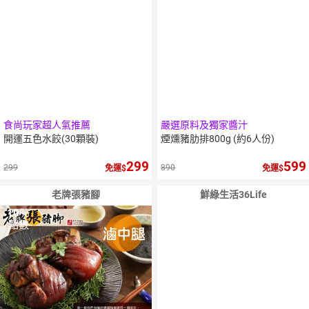
食尚玩家超人氣推薦
嚴選原料及獨家醬汁
開運五色水餃(30顆裝)
煙燻豬肋排800g (約6人份)
299
599
299
890
免運
免運
老牌張豬腳
鮮綠生活36Life
10
％
點數