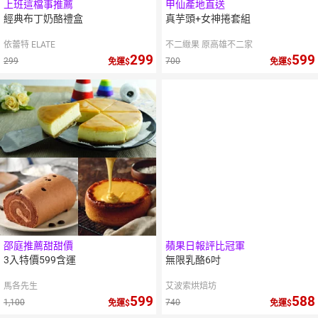
上班這檔事推薦
甲仙產地直送
經典布丁奶酪禮盒
真芋頭+女神捲套組
依蕾特 ELATE
不二緻果 原高雄不二家
299
599
299
700
免運
免運
邵庭推薦甜甜價
蘋果日報評比冠軍
3入特價599含運
無限乳酪6吋
馬各先生
艾波索烘焙坊
599
588
1,100
740
免運
免運