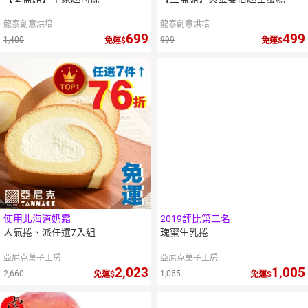
龍泰創意烘培
龍泰創意烘培
699
499
1,400
999
免運
免運
使用北海道奶霜
2019評比第二名
人氣捲、派任選7入組
瑰蜜生乳捲
亞尼克菓子工房
亞尼克菓子工房
2,023
1,005
2,660
1,055
免運
免運