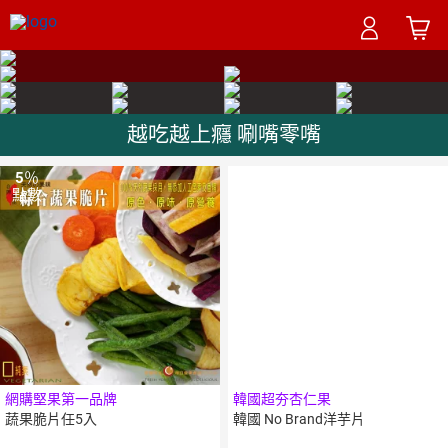
越吃越上癮 唰嘴零嘴
5
％
點數
網購堅果第一品牌
韓國超夯杏仁果
蔬果脆片任5入
韓國 No Brand洋芋片