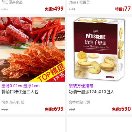
每日優果食品
Chara 微百貨
499
77
850
100
免運
特價
最薄0.01vs.最厚1cm
袋裝方便攜帶
暢銷口味任選三大包
奶油千層派124gX10包入
快車肉乾/肉紙
盛香珍點心舖
699
590
750
750
免運
免運