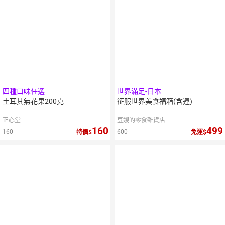
四種口味任選
世界滿足-日本
土耳其無花果200克
征服世界美食福箱(含運)
正心堂
豆嫂的零食雜貨店
160
499
160
600
特價
免運