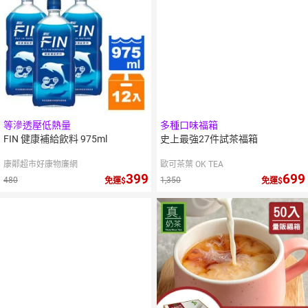
等滲透壓低熱量
多種口味福箱
FIN 健康補給飲料 975ml
史上最強27件試茶福箱
康鄰超市好康物廉網
歐可茶葉 OK TEA
399
699
480
1,350
免運
免運