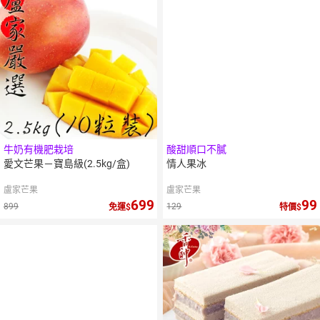
牛奶有機肥栽培
酸甜順口不膩
愛文芒果－寶島級(2.5kg/盒)
情人果冰
盧家芒果
盧家芒果
699
99
899
129
免運
特價