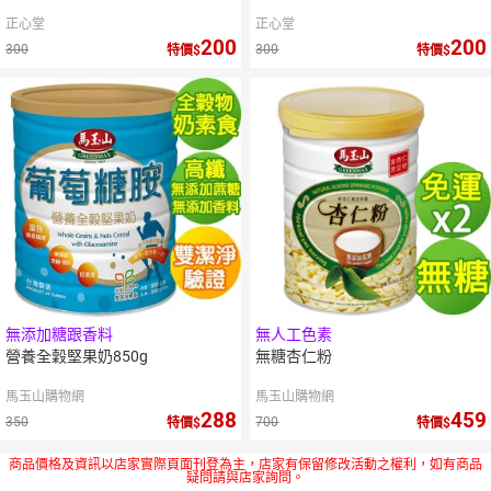
正心堂
正心堂
200
200
300
300
特價
特價
無添加糖跟香料
無人工色素
營養全穀堅果奶850g
無糖杏仁粉
馬玉山購物網
馬玉山購物網
288
459
350
700
特價
特價
商品價格及資訊以店家實際頁面刊登為主，店家有保留修改活動之權利，如有商品
疑問請與店家詢問。