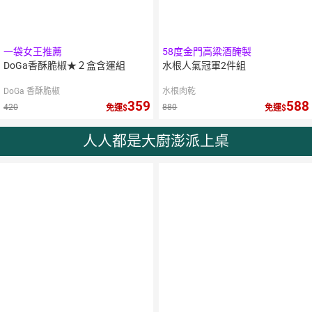
一袋女王推薦
58度金門高粱酒醃製
DoGa香酥脆椒★２盒含運組
水根人氣冠軍2件組
DoGa 香酥脆椒
水根肉乾
359
588
420
880
免運
免運
人人都是大廚澎派上桌