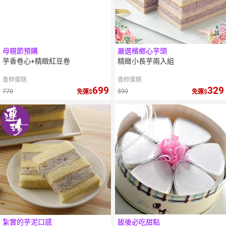
母親節預購
嚴選檳榔心芋頭
芋香卷心+精緻紅豆卷
精緻小長芋兩入組
香帥蛋糕
香帥蛋糕
699
329
770
590
免運
免運
紮實的芋泥口感
飯後必吃甜點