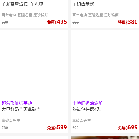
芋泥雙層蛋糕+芋泥球
芋頭西米露
百年老店 基隆名產 連珍糕餅
百年老店 基隆名產 連珍糕餅
495
380
600
600
免運
特價
超濃郁鮮奶芋頭
十勝鮮奶油添加
大甲鮮奶芋頭拿破崙
熱量包任選4入
拿破崙先生
拿破崙先生
599
699
780
699
免運
免運