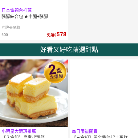
日本電視台推薦
豬腳綜合包 ★中腿+豬腳
老牌張豬腳
578
600
免運
好看又好吃精選甜點
小明星大跟班推薦
每日限量開賣
【２盒組】皇家起司條
【三盒組】黃金雙倍起士蛋糕