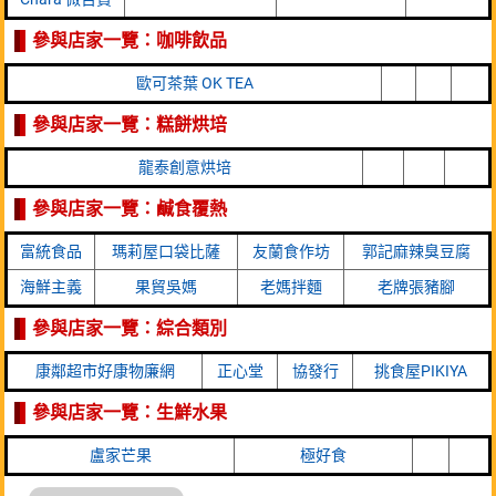
參與店家一覽：咖啡飲品
歐可茶葉 OK TEA
參與店家一覽：糕餅烘培
龍泰創意烘培
參與店家一覽：鹹食覆熱
富統食品
瑪莉屋口袋比薩
友蘭食作坊
郭記麻辣臭豆腐
海鮮主義
果貿吳媽
老媽拌麵
老牌張豬腳
參與店家一覽：綜合類別
康鄰超市好康物廉網
正心堂
協發行
挑食屋PIKIYA
參與店家一覽：生鮮水果
盧家芒果
極好食