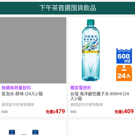
下午茶首選囤貨飲品
無糖無熱量飲料
獨家電透析
氣泡水-原味 (24入)/箱
台塩 海洋鹼性離子水 600ml (24
入)/箱
康鄰超市好康物廉網
康鄰超市好康物廉網
479
409
840
580
免運
免運