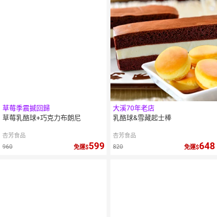
草莓季震撼回歸
大溪70年老店
草莓乳酪球+巧克力布朗尼
乳酪球&雪藏起士棒
杏芳食品
杏芳食品
599
648
960
820
免運
免運