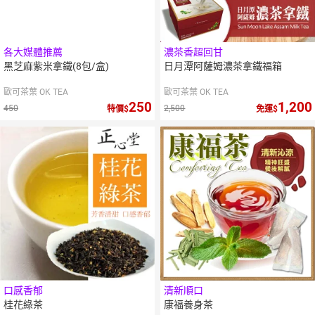
各大媒體推薦
濃茶香超回甘
黑芝麻紫米拿鐵(8包/盒)
日月潭阿薩姆濃茶拿鐵福箱
歐可茶葉 OK TEA
歐可茶葉 OK TEA
250
1,200
450
2,500
特價
免運
口感香郁
清新順口
桂花綠茶
康福養身茶