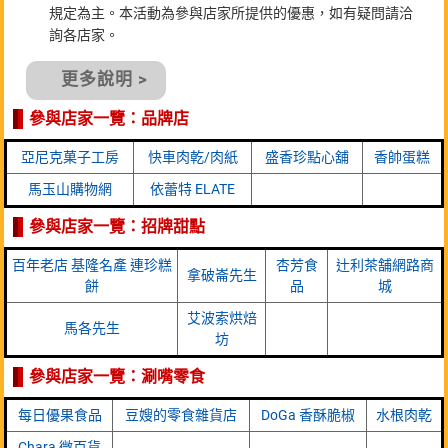
規定為主。本活動為參與店家所提供的優惠，如有疑問請洽
詢各店家。
更多說明 >
參與店家一覽：品牌店
亞尼克菓子工房
快車肉乾/肉紙
盛香珍點心舖
香帥蛋糕
馬玉山購物網
依蕾特 ELATE
參與店家一覽：招牌甜點
百年老店 基隆名產 連珍糕
杏芳食
辻利茶舗網路商
拿破崙先生
餅
品
城
艾波索烘焙
馬各先生
坊
參與店家一覽：涮嘴零食
每日優果食品
豆嫂的零食雜貨店
DoGa 香酥脆椒
水根肉乾
Chara 微百貨