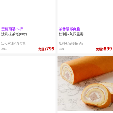
蛋糕預購89折
茶香濃郁爽脆
辻利抹茶塔(8吋)
辻利抹茶四重奏
辻利茶舗網路商城
辻利茶舗網路商城
799
899
799
899
免運
免運