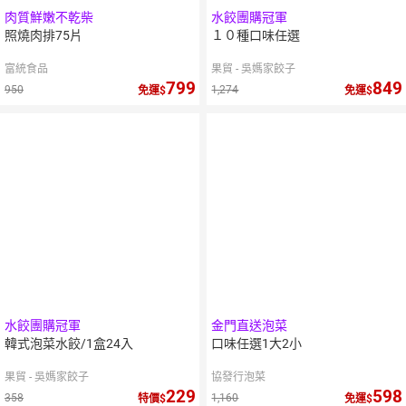
肉質鮮嫩不乾柴
水餃團購冠軍
照燒肉排75片
１０種口味任選
富統食品
果貿 - 吳媽家餃子
799
849
950
1,274
免運
免運
水餃團購冠軍
金門直送泡菜
韓式泡菜水餃/1盒24入
口味任選1大2小
果貿 - 吳媽家餃子
協發行泡菜
229
598
358
1,160
特價
免運