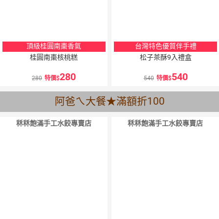
頂級桂圓南棗香氣
台灣特色優質伴手禮
桂圓南棗核桃糕
松子茶酥9入禮盒
280
540
280
特價
540
特價
阿爸ㄟ大餐★滿額折100
秝秝飽滿手工水餃專賣店
秝秝飽滿手工水餃專賣店