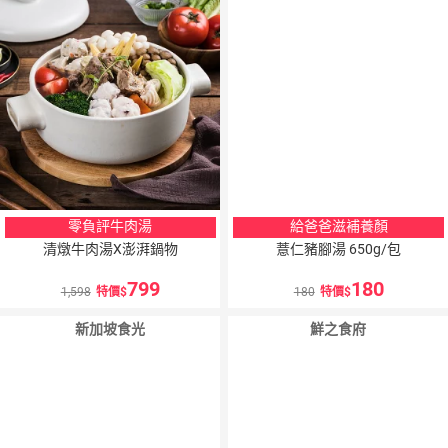
零負評牛肉湯
給爸爸滋補養顏
清燉牛肉湯X澎湃鍋物
薏仁豬腳湯 650g/包
799
180
1,598
特價
180
特價
新加坡食光
鮮之食府