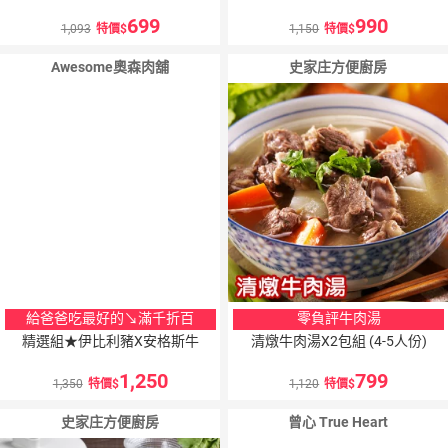
699
990
1,093
特價
1,150
特價
Awesome奧森肉舖
史家庄方便廚房
給爸爸吃最好的↘滿千折百
零負評牛肉湯
精選組★伊比利豬X安格斯牛
清燉牛肉湯X2包組 (4-5人份)
1,250
799
1,350
特價
1,120
特價
史家庄方便廚房
曾心 True Heart