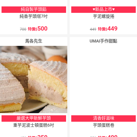
純自製芋頭餡
♥新品上市♥
純香芋頭塔7吋
芋泥螺旋捲
500
449
700
特價
449
特價
馬各先生
UMAI手作甜點
嚴選大甲新鮮芋頭
清香好滋味
重芋泥波士頓蛋糕6吋
芋頭蛋糕卷