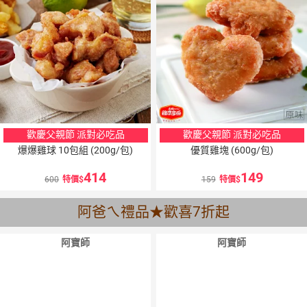
歡慶父親節 派對必吃品
歡慶父親節 派對必吃品
爆爆雞球 10包組 (200g/包)
優質雞塊 (600g/包)
414
149
600
特價
159
特價
阿爸ㄟ禮品★歡喜7折起
阿寶師
阿寶師