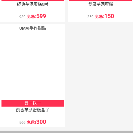
經典芋泥蛋糕6吋
雙層芋泥蛋糕
599
150
980
免運
250
免運
UMAI手作甜點
買一送一
奶香芋頭蛋糕盒子
300
500
免運