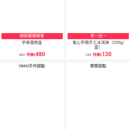
網路團購爆單
買一送一
芋香蛋糕盒
紫心芋頭手工冰淇淋（250g/
盒）
480
120
480
特價
160
特價
UMAI手作甜點
樂樂甜點