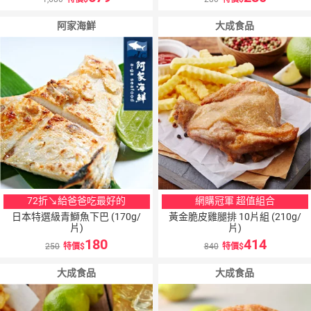
阿家海鮮
大成食品
72折↘給爸爸吃最好的
網購冠軍 超值組合
日本特選級青鰤魚下巴 (170g/
黃金脆皮雞腿排 10片組 (210g/
片)
片)
180
414
250
特價
840
特價
大成食品
大成食品