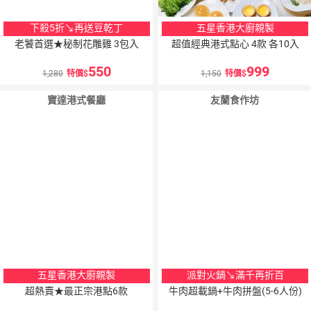
下殺5折↘再送豆乾丁
五星香港大廚親製
老饕首選★秘制花雕雞 3包入
超值經典港式點心 4款 各10入
550
999
1,280
特價
1,150
特價
寶達港式餐廳
友蘭食作坊
五星香港大廚親製
派對火鍋↘滿千再折百
超熱賣★最正宗港點6款
牛肉超載鍋+牛肉拼盤(5-6人份)