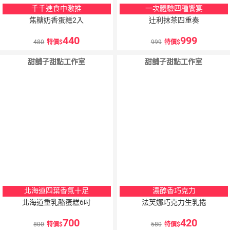
千千進食中激推
一次體驗四種饗宴
焦糖奶香蛋糕2入
辻利抹茶四重奏
440
999
480
特價
999
特價
甜舖子甜點工作室
甜舖子甜點工作室
北海道四葉香氣十足
濃醇香巧克力
北海道重乳酪蛋糕6吋
法芙娜巧克力生乳捲
700
420
800
特價
580
特價