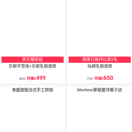
樂天獨家組
蘋果日報評比第2名
京都芋雪捲+京都乳酪蛋糕
絲綢乳酪蛋糕
499
650
800
特價
730
特價
食感旅程法式手工烘焙
Monteur夢甜屋洋菓子店