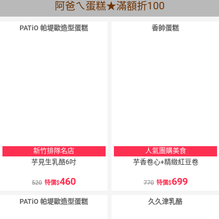
阿爸ㄟ蛋糕★滿額折100
PATiO 帕堤歐造型蛋糕
香帥蛋糕
新竹排隊名店
人氣團購美食
芋見生乳酪6吋
芋香卷心+精緻紅豆卷
460
699
520
特價
770
特價
PATiO 帕堤歐造型蛋糕
久久津乳酪