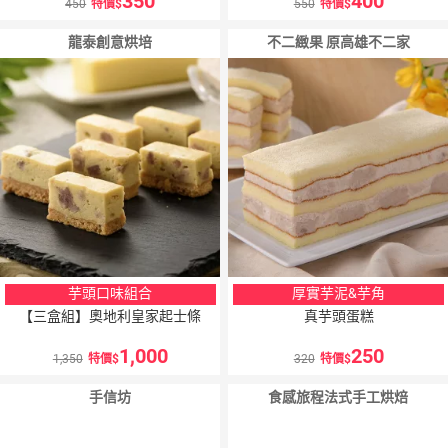
350
400
450
特價
550
特價
龍泰創意烘培
不二緻果 原高雄不二家
芋頭口味組合
厚實芋泥&芋角
【三盒組】奧地利皇家起士條
真芋頭蛋糕
1,000
250
1,350
特價
320
特價
手信坊
食感旅程法式手工烘焙