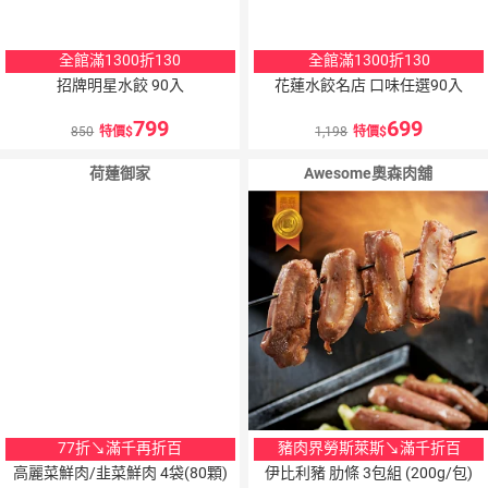
全館滿1300折130
全館滿1300折130
招牌明星水餃 90入
花蓮水餃名店 口味任選90入
799
699
850
特價
1,198
特價
荷蓮御家
Awesome奧森肉舖
77折↘滿千再折百
豬肉界勞斯萊斯↘滿千折百
高麗菜鮮肉/韭菜鮮肉 4袋(80顆)
伊比利豬 肋條 3包組 (200g/包)