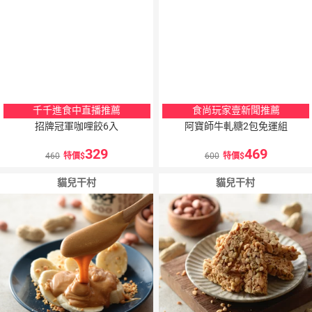
千千進食中直播推薦
食尚玩家壹新聞推薦
招牌冠軍咖哩餃6入
阿寶師牛軋糖2包免運組
329
469
460
特價
600
特價
貓兒干村
貓兒干村