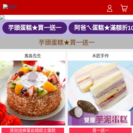
芋頭蛋糕★買一送一
阿爸ㄟ蛋糕★滿額折1
芋頭蛋糕★買一送一
馬各先生
木匠手作
買就送蜂蜜岩燒起士蛋糕
買一送一