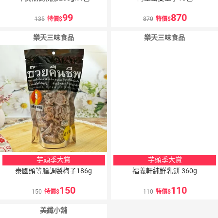
99
870
135
特價
870
特價
樂天三味食品
樂天三味食品
芋頭季大賞
芋頭季大賞
泰國頭等艙調製梅子186g
福義軒純鮮乳餅 360g
150
110
150
特價
110
特價
美纖小舖