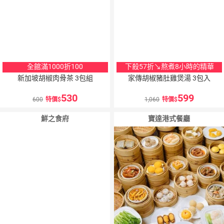
全館滿1000折100
下殺57折↘熬煮8小時的精華
新加坡胡椒肉骨茶 3包組
家傳胡椒豬肚雞煲湯 3包入
530
599
600
特價
1,060
特價
鮮之食府
寶達港式餐廳