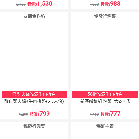
1,530
988
2,188
特價
1,688
特價
友蘭食作坊
協發行泡菜
派對火鍋↘滿千再折百
58折↘滿千再折百
酸白菜火鍋+牛肉拼盤(5-6人份)
新客嚐鮮組 泡菜1大2小瓶
799
777
1,299
特價
1,460
特價
協發行泡菜
海鮮主義