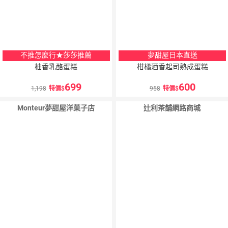
不推怎麼行★莎莎推薦
夢甜屋日本直送
柚香乳酪蛋糕
柑橘酒香起司熟成蛋糕
699
600
1,198
特價
958
特價
Monteur夢甜屋洋菓子店
辻利茶舗網路商城