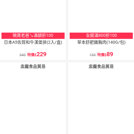
犒賞老爸↘滿額折100
全館滿800折100
日本A5佐賀和牛漢堡排(2入/盒)
草本舒肥雞胸肉(140G/包)
229
89
340
特價
150
特價
盅龐食品貿易
盅龐食品貿易