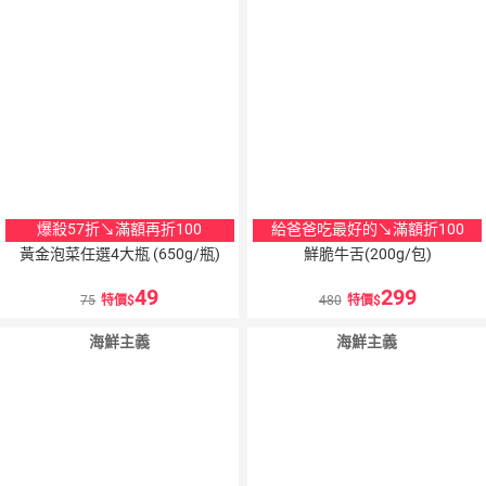
爆殺57折↘滿額再折100
給爸爸吃最好的↘滿額折100
黃金泡菜任選4大瓶 (650g/瓶)
鮮脆牛舌(200g/包)
49
299
75
特價
480
特價
海鮮主義
海鮮主義