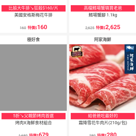
比臉大牛排↘狂殺$160/片
高檔鱈場蟹犒賞老爸
美國安格斯梅花牛排
鱈場蟹腳 1.1kg
160
2,625
160
特價
2,625
特價
極好食
阿家海鮮
5折↘父親節烤肉首選
給爸爸吃最好的
烤肉X海鮮食材組合
霜降雪花牛肉片(210g/包)
679
280
1,680
特價
280
特價