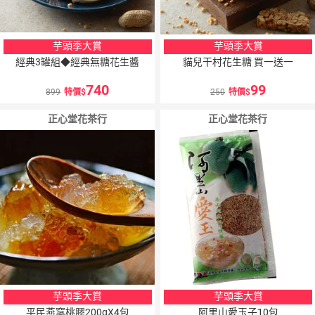
芋頭季大賞
芋頭季大賞
經典3罐組◆經典無糖花生醬
貓兒干村花生糖 買一送一
740
99
899
特價
250
特價
正心堂花茶行
正心堂花茶行
芋頭季大賞
芋頭季大賞
平民燕窩桃膠200gX4包
阿里山愛玉子10包