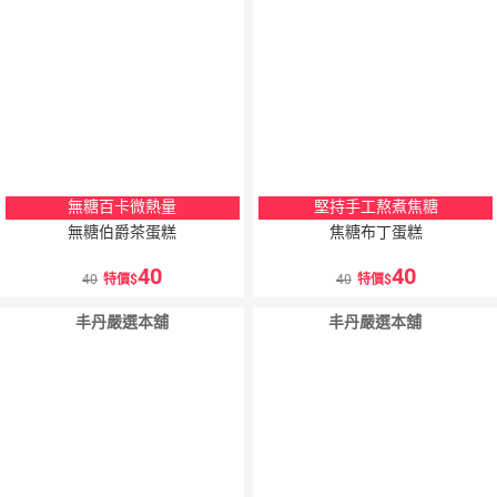
無糖百卡微熱量
堅持手工熬煮焦糖
無糖伯爵茶蛋糕
焦糖布丁蛋糕
40
40
40
特價
40
特價
丰丹嚴選本舖
丰丹嚴選本舖