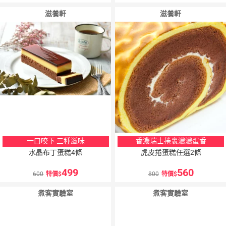
滋養軒
滋養軒
一口咬下 三種滋味
香濃瑞士捲裹濃濃蛋香
水晶布丁蛋糕4條
虎皮捲蛋糕任選2條
499
560
600
特價
800
特價
煮客實驗室
煮客實驗室