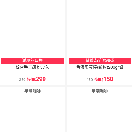
減糖無負擔
營養滿分濃醇香
綜合手工餅乾37入
香濃蛋黃棒(鬆軟)200g/罐
299
150
350
特價
150
特價
星潮咖啡
星潮咖啡