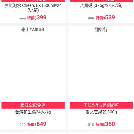
強氣泡水 Cheers EX (500ml*24
八寶粥 (375g*24入/箱)
入/箱)
399
539
696
特價
998
特價
泰山TAISUN
臻御行
超狂全館免運
下殺5折↘追劇必吃
台灣花生湯24入/箱
愛文芒果乾 300g
649
360
960
特價
510
特價