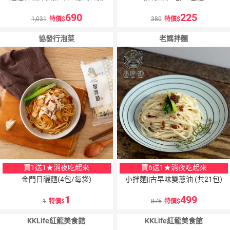
690
225
1,031
特價
380
特價
協發行泡菜
老媽拌麵
買1送1★消夜吃起來
買6送1★消夜吃起來
金門日曬麵(4包/每袋)
小拌麵||古早味雙蔥油 (共21包)
1
499
1
特價
875
特價
KKLife紅龍美食館
KKLife紅龍美食館