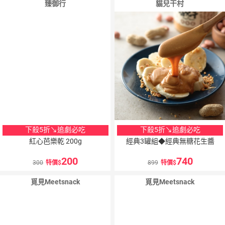
臻御行
貓兒干村
下殺5折↘追劇必吃
下殺5折↘追劇必吃
紅心芭樂乾 200g
經典3罐組◆經典無糖花生醬
200
740
300
特價
899
特價
覓見Meetsnack
覓見Meetsnack