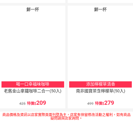
鮮一杯
鮮一杯
喝一口幸福味咖啡
添加檸檬草清香
老舊金山拿鐵咖啡二合一(50入)
南非國寶茶含檸檬草(50入)
209
279
425
特價
499
特價
商品價格及資訊以店家實際頁面刊登為主，店家有保留修改活動之權利，如有商品
疑問請與店家詢問。