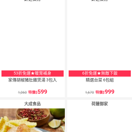
53折免運★暖胃補身
6折免運★無敵下飯
家傳胡椒豬肚雞煲湯 3包入
精選台菜 6包組
599
999
1,060
特價
1,670
特價
大成食品
荷蓮御家