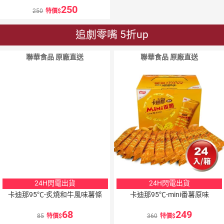
250
250
特價
追劇零嘴 5折up
聯華食品 原廠直送
聯華食品 原廠直送
24H閃電出貨
24H閃電出貨
卡迪那95℃-炙燒和牛風味薯條
卡迪那95℃-mini番薯原味
68
249
85
特價
360
特價