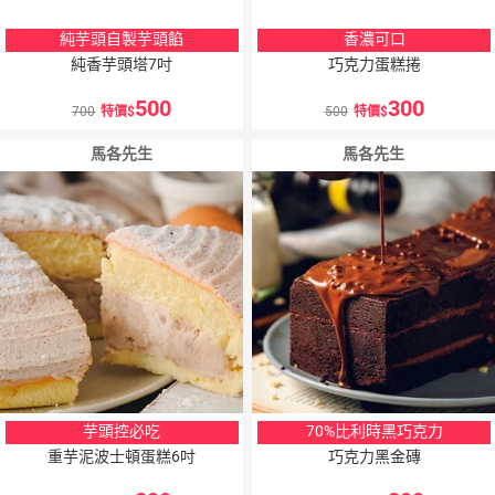
純芋頭自製芋頭餡
香濃可口
純香芋頭塔7吋
巧克力蛋糕捲
500
300
700
特價
500
特價
馬各先生
馬各先生
芋頭控必吃
70%比利時黑巧克力
重芋泥波士頓蛋糕6吋
巧克力黑金磚