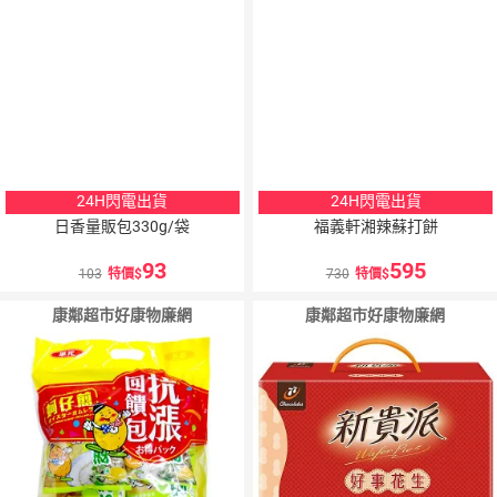
24H閃電出貨
24H閃電出貨
日香量販包330g/袋
福義軒湘辣蘇打餅
93
595
103
特價
730
特價
康鄰超市好康物廉網
康鄰超市好康物廉網