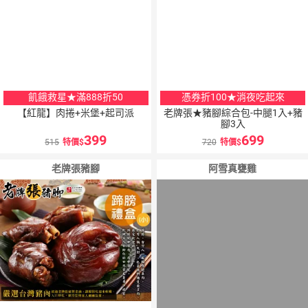
飢餓救星★滿888折50
憑券折100★消夜吃起來
【紅龍】肉捲+米堡+起司派
老牌張★豬腳綜合包-中腿1入+豬
腳3入
399
699
515
特價
720
特價
老牌張豬腳
阿雪真甕雞