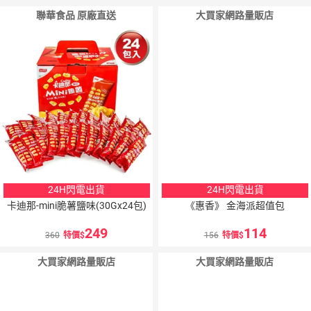
聯華食品 原廠直送
大買家網路量販店
24H閃電出貨
24H閃電出貨
卡迪那-mini脆薯鹽味(30Gx24包)
《惠香》 金海派超值包
249
114
360
特價
156
特價
大買家網路量販店
大買家網路量販店