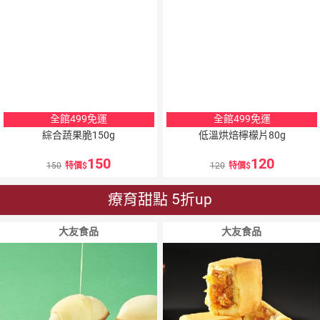
全館499免運
全館499免運
綜合蔬果脆150g
低溫烘焙檸檬片80g
150
120
150
特價
120
特價
療育甜點 5折up
大友食品
大友食品