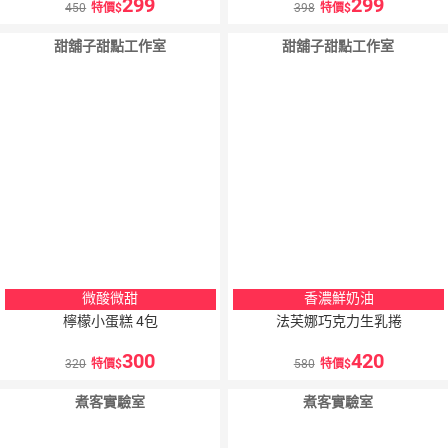
299
299
450
特價
398
特價
甜舖子甜點工作室
甜舖子甜點工作室
微酸微甜
香濃鮮奶油
檸檬小蛋糕 4包
法芙娜巧克力生乳捲
300
420
320
特價
580
特價
煮客實驗室
煮客實驗室