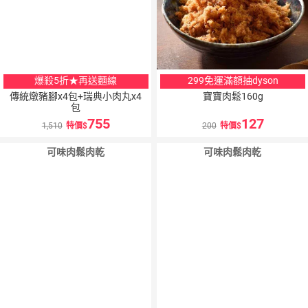
爆殺5折★再送麵線
299免運滿額抽dyson
傳統燉豬腳x4包+瑞典小肉丸x4
寶寶肉鬆160g
包
755
127
1,510
特價
200
特價
可味肉鬆肉乾
可味肉鬆肉乾