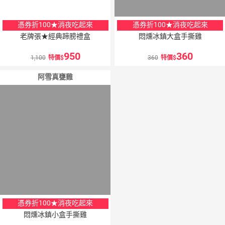
憑券折100★消夜吃起來
憑券折100★消夜吃起來
老牌張★經典蹄膀禮盒
悶燻冰鎮大盒手撕雞
950
360
1,100
特價
360
特價
阿雪真甕雞
憑券折100★消夜吃起來
悶燻冰鎮小盒手撕雞