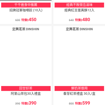
千千進食中推薦
經典不敗懷念滋味
招牌冠軍咖哩餃 (10入)
經典紅豆蛋黃酥12入
450
480
600
特價
640
特價
定興茗茶 DINSHIN
定興茗茶 DINSHIN
回甘好茶
鮮奶茶御用
阿里山茶包30入禮盒
春芽紅茶禮盒 30入/盒
390
599
390
特價
800
特價