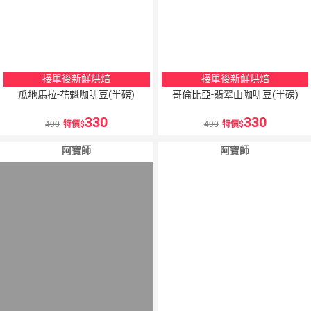
接單後新鮮烘焙
接單後新鮮烘焙
瓜地馬拉-花魁咖啡豆(半磅)
哥倫比亞-翡翠山咖啡豆(半磅)
330
330
490
特價
490
特價
阿寶師
阿寶師