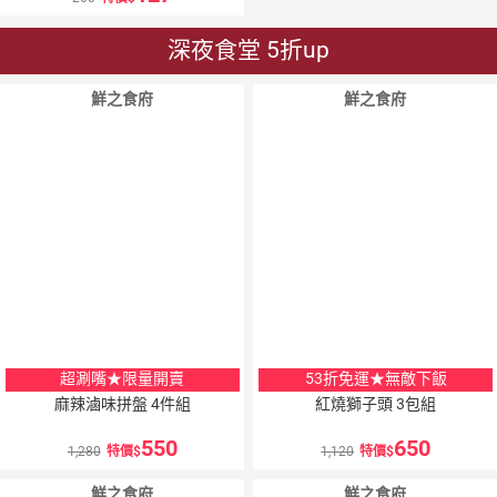
深夜食堂 5折up
鮮之食府
鮮之食府
超涮嘴★限量開賣
53折免運★無敵下飯
麻辣滷味拼盤 4件組
紅燒獅子頭 3包組
550
650
1,280
特價
1,120
特價
鮮之食府
鮮之食府