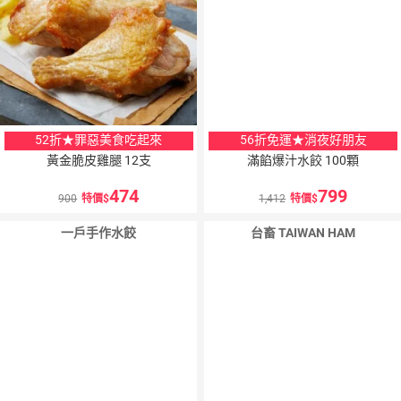
52折★罪惡美食吃起來
56折免運★消夜好朋友
黃金脆皮雞腿 12支
滿餡爆汁水餃 100顆
474
799
900
特價
1,412
特價
一戶手作水餃
台畜 TAIWAN HAM