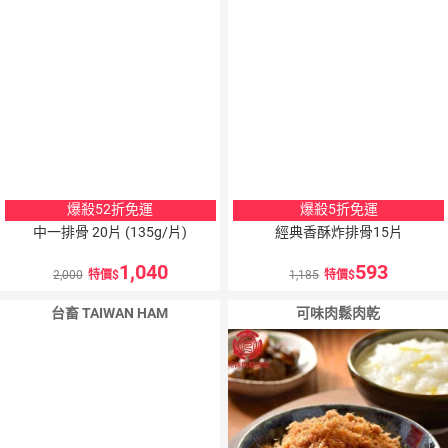
爆殺52折免運
爆殺5折免運
中一排骨 20片 (135g/片)
經典香酥炸排骨15片
1,040
593
2,000
特價
1,185
特價
台畜 TAIWAN HAM
可味肉鬆肉乾