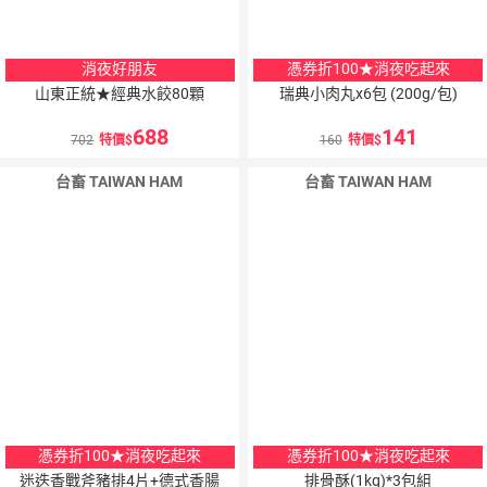
消夜好朋友
憑券折100★消夜吃起來
山東正統★經典水餃80顆
瑞典小肉丸x6包 (200g/包)
688
141
702
特價
160
特價
台畜 TAIWAN HAM
台畜 TAIWAN HAM
憑券折100★消夜吃起來
憑券折100★消夜吃起來
迷迭香戰斧豬排4片+德式香腸
排骨酥(1kg)*3包組