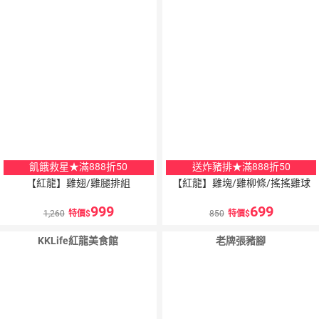
飢餓救星★滿888折50
送炸豬排★滿888折50
【紅龍】雞翅/雞腿排組
【紅龍】雞塊/雞柳條/搖搖雞球
999
699
1,260
特價
850
特價
KKLife紅龍美食館
老牌張豬腳