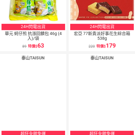
24H閃電出貨
24H閃電出貨
華元 蚵仔煎 抗漲回饋包 46g (4
宏亞 77新貴派好事花生綜合箱
入)/袋
538g
63
179
89
特價
220
特價
泰山TAISUN
泰山TAISUN
超狂全館免運
超狂全館免運