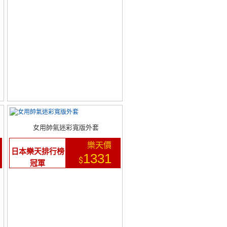
女用帥氣迷彩寬版外套
樂天價
日本樂天排行榜
1331
$
冠軍