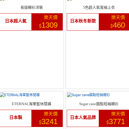
長版襯衫洋裝
5色超人氣寬袖上衣
樂天價
樂天價
日本超人氣
日本秋冬新款
1309
460
$
$
ETERNAL海軍藍休閒褲
Sugar cane圓點短袖襯衫
樂天價
樂天價
日本製
日本人氣品牌
3241
3771
$
$