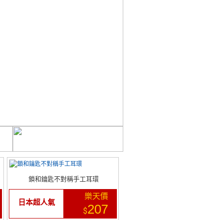
鎖和鑰匙不對稱手工耳環
樂天價
日本超人氣
207
$