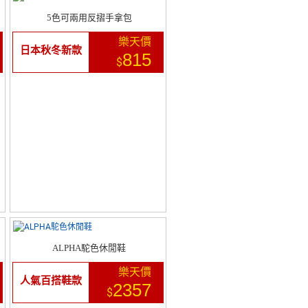
5色可兩用反摺手拿包
樂天價
日本秋冬新款
815
$
ALPHA駝色休閒鞋
樂天價
人氣百搭鞋款
2357
$