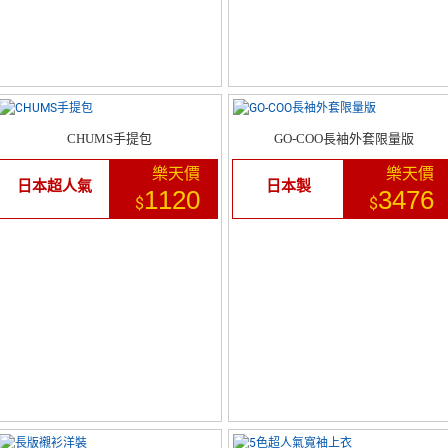
CHUMS手提包
GO-COO長袖外套限量版
樂天價
樂天價
日本超人氣
日本製
1120
3476
$
$