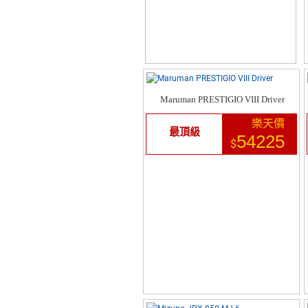
Maruman PRESTIGIO VIII Driver
樂天價
最頂級
54225
$