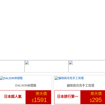
DALSON休閒鞋
貓咪與月亮手工耳環
樂天價
樂天價
日本超人氣
日本排行第一
1591
295
$
$