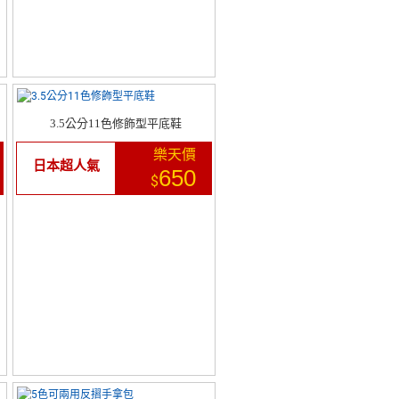
3.5公分11色修飾型平底鞋
樂天價
日本超人氣
650
$