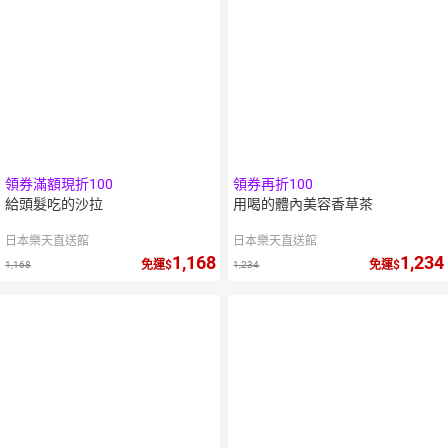
領券滿額現折100
領券再折100
給頭髮吃的沙拉
用喝的體內美容香草茶
日本樂天直送館
日本樂天直送館
1,168
1,234
免運
免運
1,168
1,234