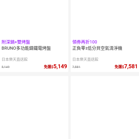
附深鍋+雙烤盤
領券再折100
BRUNO多功能鑄鐵電烤盤
正負零±低分貝空氣清淨機
日本樂天直送館
日本樂天直送館
5,149
7,581
免運
免運
5,149
7,581