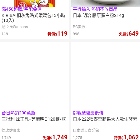
滿450超取/宅配免運
平行輸入 熱銷不敗商品
KIRIBAI桐灰兔貼式暖暖包13小時
日本 明治 膠原蛋白粉214g
(10入)
屈臣氏Watsons
PG美妝
119
649
119
998
特價
免運
8
％
點數
台日熱銷200萬瓶
挑戰破盤最低價
三得利 蜂王乳+芝麻明E 120錠/瓶
日本222種野菜蔬果大人款生酵素
德瑞健康家
日本樂天直送館
1,749
1,062
1,749
1,275
免運
特價