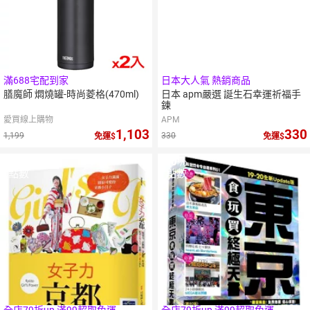
滿688宅配到家
日本大人氣 熱銷商品
膳魔師 燜燒罐-時尚菱格(470ml)
日本 apm嚴選 誕生石幸運祈福手
鍊
愛買線上購物
APM
1,103
330
1,199
330
免運
免運
10
％
10
％
點數
點數