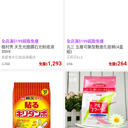
全店滿$199超取免運
全店滿$199超取免運
植村秀 天生光圈鑽石光粉底液
丸三 五層可撕型敷面化妝棉(4盒
30ml
組)
真愛香水化妝品旗艦店
艾莉莎ELS
1,293
264
1,700
396
免運
免運
10
％
點數