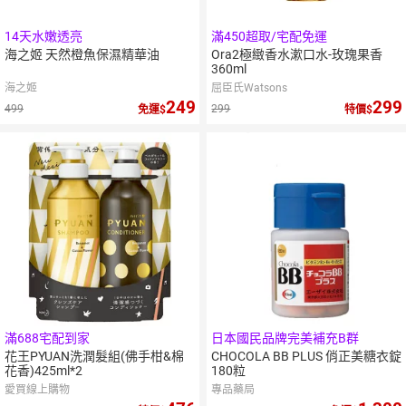
14天水嫩透亮
滿450超取/宅配免運
海之姬 天然橙魚保濕精華油
Ora2極緻香水漱口水-玫瑰果香
360ml
海之姬
屈臣氏Watsons
249
299
499
299
免運
特價
滿688宅配到家
日本國民品牌完美補充B群
花王PYUAN洗潤髮組(佛手柑&棉
CHOCOLA BB PLUS 俏正美糖衣錠
花香)425ml*2
180粒
愛買線上購物
專品藥局