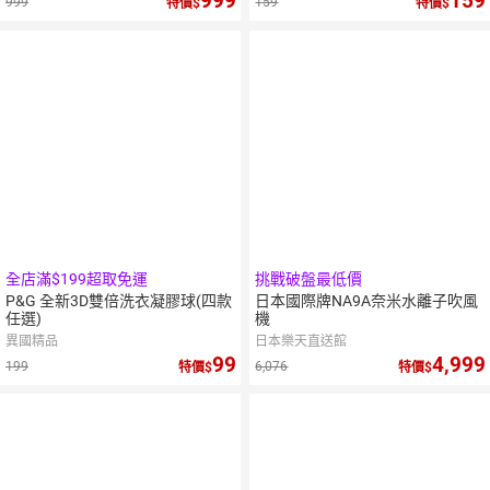
999
159
999
159
特價
特價
全店滿$199超取免運
挑戰破盤最低價
P&G 全新3D雙倍洗衣凝膠球(四款
日本國際牌NA9A奈米水離子吹風
任選)
機
異國精品
日本樂天直送館
99
4,999
199
6,076
特價
特價