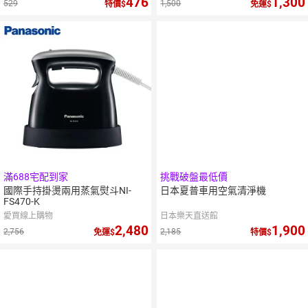
476
1,300
529
1,500
特價
免運
滿688宅配到家
挑戰破盤最低價
國際手持掛燙兩用蒸氣熨斗NI-
日本夏普車用空氣清淨機
FS470-K
愛買線上購物
日本樂天直送館
2,480
1,900
2,756
2,185
免運
特價