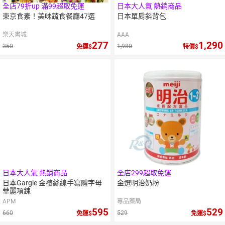
全店79折up 滿99超取免運
日本大人氣 熱銷商品
東京食素！美味蔬食餐廳47選
日本單肩斜背包
樂天書城
AAA
277
1,290
350
1,980
免運
特價
日本大人氣 熱銷商品
全店299超取免運
日本Gargle 金褸絲線手寫體字母
金選明治奶粉
華麗項鍊
APM
專品藥局
595
529
660
529
免運
免運