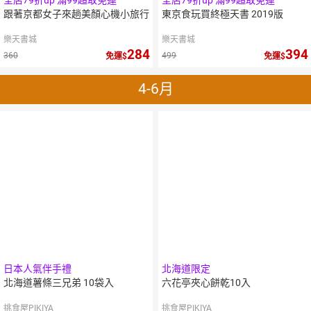
全店79折up 滿99超取免運
全店79折up 滿99超取免運
跟著京都女子來趟美顏心機小旅行
東京食玩買終極天書 2019版
樂天書城
樂天書城
284
394
360
499
免運
免運
4-6月
日本人氣伴手禮
北海道限定
北海道薯條三兄弟 10袋入
六花亭夾心餅乾10入
挑食屋PIKIYA
挑食屋PIKIYA