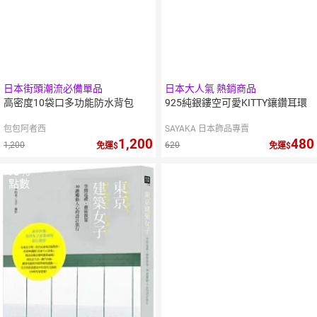
日本街頭潮流必備單品
日本大人氣 熱銷商品
高密度10袋口多功能防水背包
925純銀鏤空可愛KITTY鑲鑽耳環
包包阿者西
SAYAKA 日本飾品專賣
1,200
480
1,200
620
免運
免運
10
％
10
％
點數
點數