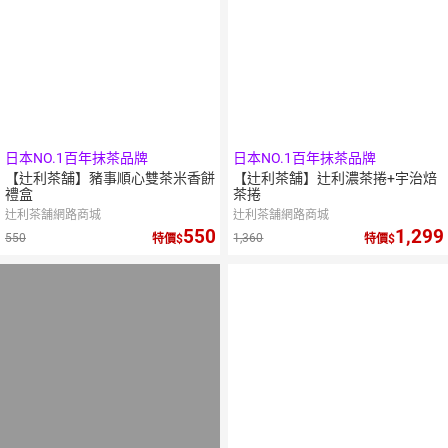
日本NO.1百年抹茶品牌
日本NO.1百年抹茶品牌
【辻利茶舗】豬事順心雙茶米香餅
【辻利茶舗】辻利濃茶捲+宇治焙
禮盒
茶捲
辻利茶舗網路商城
辻利茶舗網路商城
550
1,299
550
1,360
特價
特價