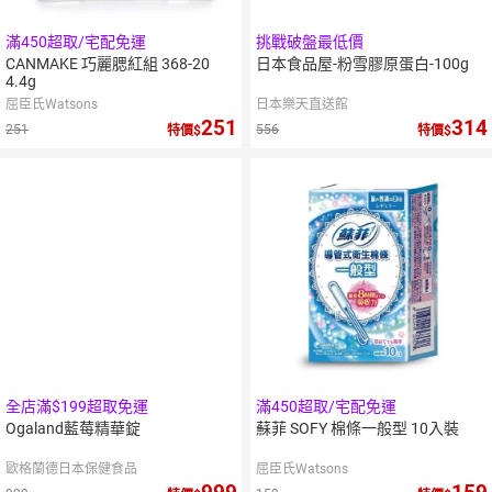
滿450超取/宅配免運
挑戰破盤最低價
CANMAKE 巧麗腮紅組 368-20
日本食品屋-粉雪膠原蛋白-100g
4.4g
屈臣氏Watsons
日本樂天直送館
251
314
251
556
特價
特價
10
％
點數
全店滿$199超取免運
滿450超取/宅配免運
Ogaland藍莓精華錠
蘇菲 SOFY 棉條一般型 10入裝
歐格蘭德日本保健食品
屈臣氏Watsons