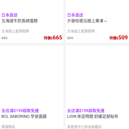
日本直送
日本直送
北海道牛奶長崎蛋糕
夕張哈密瓜極上果凍 ~
北海道土產探險隊
北海道土產探險隊
665
509
665
509
特價
特價
10
％
點數
全店滿$199超取免運
全店滿$199超取免運
BCL SABORINO 早安面膜
LION 休足時間 舒緩足部貼布
異國精品
真愛香水化妝品旗艦店