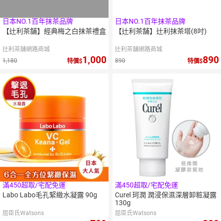
日本NO.1百年抹茶品牌
日本NO.1百年抹茶品牌
【辻利茶舗】經典梅之白抹茶禮盒
【辻利茶舗】辻利抹茶塔(8吋)
辻利茶舗網路商城
辻利茶舗網路商城
1,000
890
1,180
890
特價
特價
滿450超取/宅配免運
滿450超取/宅配免運
Labo Labo毛孔緊緻水凝露 90g
Curel 珂潤 潤浸保濕深層卸粧凝露
130g
屈臣氏Watsons
屈臣氏Watsons