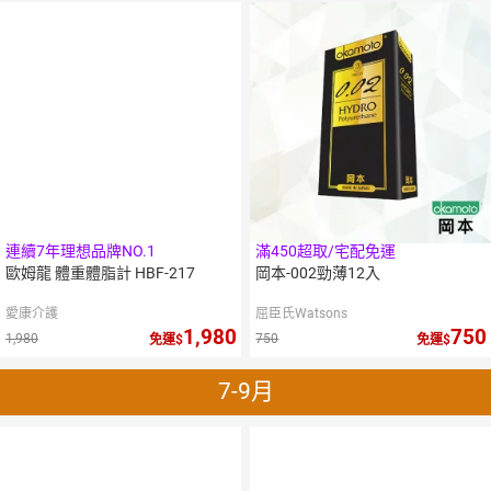
5
％
點數
連續7年理想品牌NO.1
滿450超取/宅配免運
歐姆龍 體重體脂計 HBF-217
岡本-002勁薄12入
愛康介護
屈臣氏Watsons
1,980
750
1,980
750
免運
免運
7-9月