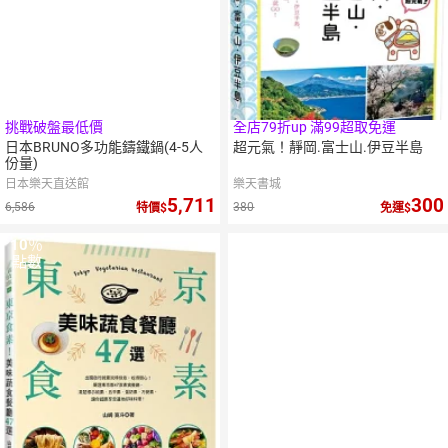
挑戰破盤最低價
全店79折up 滿99超取免運
日本BRUNO多功能鑄鐵鍋(4-5人
超元氣！靜岡.富士山.伊豆半島
份量)
日本樂天直送館
樂天書城
5,711
300
6,586
380
特價
免運
10
％
點數