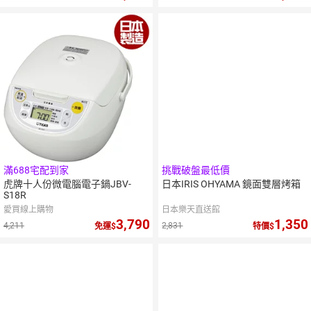
滿688宅配到家
挑戰破盤最低價
虎牌十人份微電腦電子鍋JBV-
日本IRIS OHYAMA 鏡面雙層烤箱
S18R
愛買線上購物
日本樂天直送館
3,790
1,350
4,211
2,831
免運
特價