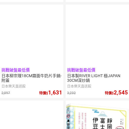
挑戰破盤最低價
挑戰破盤最低價
日本柳宗理18CM霧面牛奶片手鍋-
日本製RIVER LIGHT 極JAPAN
附蓋
30CM深炒鍋
日本樂天直送館
日本樂天直送館
1,631
2,545
2,097
3,232
特價
特價
10
％
點數