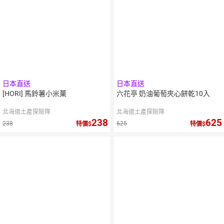
日本直送
日本直送
[HORI] 馬鈴薯小米菓
六花亭 奶油葡萄夾心餅乾10入
北海道土產探險隊
北海道土產探險隊
238
625
238
625
特價
特價