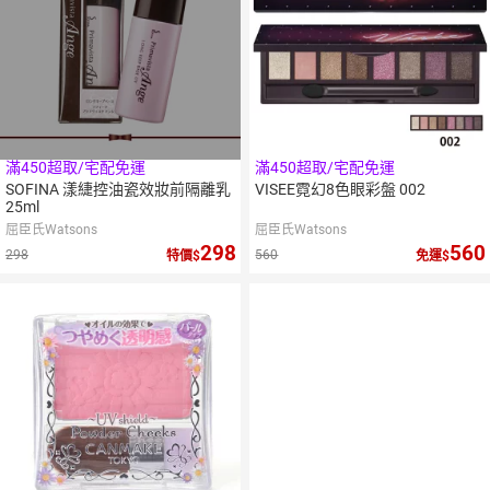
滿450超取/宅配免運
滿450超取/宅配免運
SOFINA 漾緁控油瓷效妝前隔離乳
VISEE霓幻8色眼彩盤 002
25ml
屈臣氏Watsons
屈臣氏Watsons
298
560
298
560
特價
免運