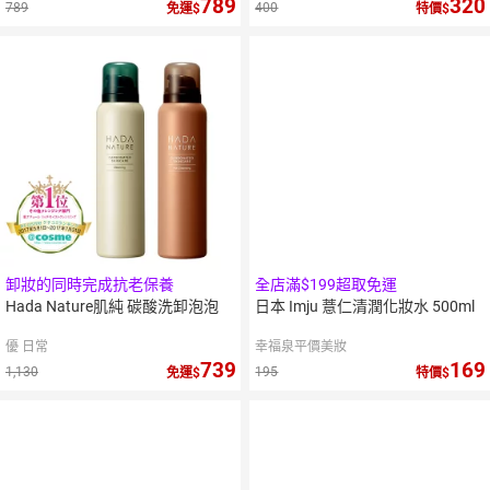
789
320
789
400
免運
特價
5
％
點數
卸妝的同時完成抗老保養
全店滿$199超取免運
Hada Nature肌純 碳酸洗卸泡泡
日本 Imju 薏仁清潤化妝水 500ml
優 日常
幸福泉平價美妝
739
169
1,130
195
免運
特價
10
％
點數