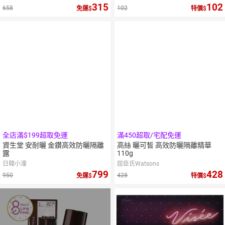
315
102
658
102
免運
特價
全店滿$199超取免運
滿450超取/宅配免運
資生堂 安耐曬 金鑽高效防曬隔離
高絲 曬可皙 高效防曬隔離精華
露
110g
日韓小潼
屈臣氏Watsons
799
428
950
428
免運
特價