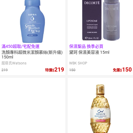
滿450超取/宅配免運
保濕聖品 換季必買
洗顏專科超微米潔顏慕絲(新升級)
黛珂 保濕美容液 15ml
150ml
屈臣氏Watsons
WBK SHOP
219
150
219
150
特價
免運
10
％
點數