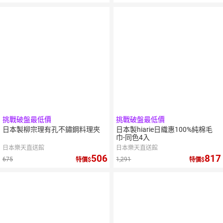
挑戰破盤最低價
挑戰破盤最低價
日本製柳宗理有孔不鏽鋼料理夾
日本製hiarie日織惠100%純棉毛
巾-同色4入
日本樂天直送館
日本樂天直送館
506
817
675
1,291
特價
特價