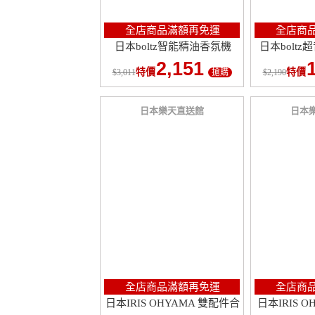
全店商品滿額再免運
全店商
日本boltz智能精油香氛機
日本bolt
2,151
特價
特價
3,011
搶購
2,190
日本樂天直送館
日本
全店商品滿額再免運
全店商
日本IRIS OHYAMA 雙配件合
日本IRIS 