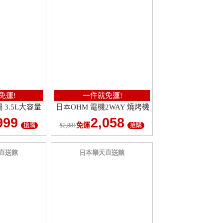
免運!
一件就免運!
3.5L大容量
日本OHM 電機2WAY 燒烤機
999
2,058
免運
搶購
2,881
搶購
直送館
日本樂天直送館