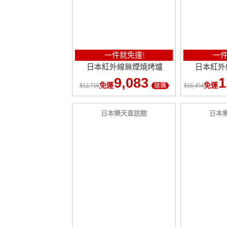
一件就免運!
一件
日本紅外線無煙燒烤爐
日本紅外
9,083
1
免運
免運
12,716
搶購
16,454
日本樂天直送館
日本