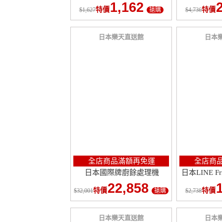
購超值組合
物
1,162
特價
特價
1,627
搶購
4,736
日本樂天直送館
日本
全店商品滿額再免運
全店商
日本國際牌廚餘處理機
日本LINE F
22,858
特價
特價
32,001
搶購
2,738
日本樂天直送館
日本