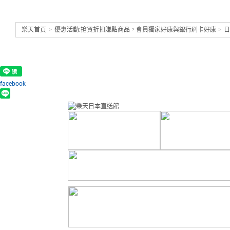
樂天首頁
>
優惠活動:搶買折扣賺點商品，會員獨家好康與銀行刷卡好康
>
facebook