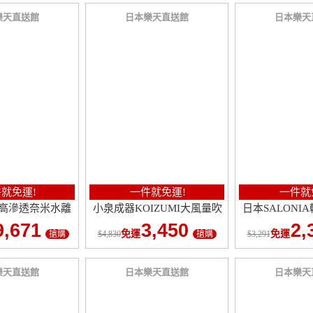
樂天直送館
日本樂天直送館
日本樂天
就免運!
一件就免運!
一件就
高滲透奈米水離
小泉成器KOIZUMI大風量吹
日本SALONI
吹風機
風機
風
9,671
3,450
2,
免運
免運
搶購
4,830
搶購
3,291
樂天直送館
日本樂天直送館
日本樂天