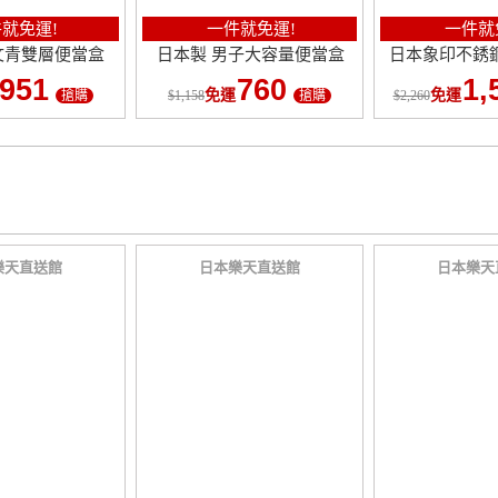
就免運!
一件就免運!
一件就
文青雙層便當盒
日本製 男子大容量便當盒
日本象印不銹
951
760
1,
免運
免運
搶購
1,158
搶購
2,260
樂天直送館
日本樂天直送館
日本樂天