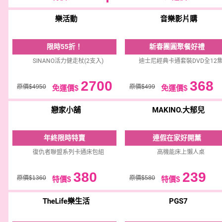
樂活動
音樂影片購
限時55折！
新春團圓聚餐好禮
SINANO活力健走杖(2支入)
迪士尼經典卡通套裝DVD全12
2700
368
原價$4950
原價$499
免運價$
免運價$
戀家小舖
MAKINO.大郁兒
年終限時特賣
連假在家好開薰
復仇者聯盟系列卡通床包組
高機能床上懶人桌
380
239
原價$1360
原價$580
特價$
特價$
TheLife樂生活
PGS7