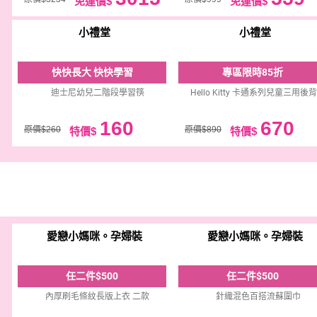
免運價$
免運價$
小禮堂
小禮堂
快快長大 快快學習
專區限時85折
迪士尼幼兒二階段學習筷
Hello Kitty 卡通系列兒童三用後
160
670
原價$260
原價$890
特價$
特價$
愛戀小媽咪。孕婦裝
愛戀小媽咪。孕婦裝
任二件$500
任二件$500
內厚刷毛條紋長版上衣 二款
針織混色百搭流蘇圍巾