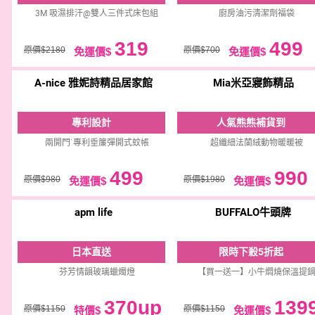
3M 吸濕排汗@雙人三件式床包組
廚房油污清潔劑福袋
319
499
原價$2180
原價$700
免運價$
免運價$
A-nice 雅妮詩精品居家館
Mia米亞寢飾精品
專利設計
人氣熊熊補貨到
兩開門˙專利垂簾彈開式蚊帳
超纖細法蘭絨動物暖暖被
499
990
原價$980
原價$1980
免運價$
免運價$
apm life
BUFFALO牛頭牌
日本直送
限時下殺5折起
芬芳情韻玻璃蠟燭燈
【買一送一】小牛燜燒保溫提
370up
139
原價$1150
原價$1150
特價$
免運價$