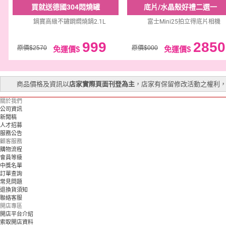
買就送德國304悶燒罐
底片/水晶殼好禮二選一
鍋寶高級不鏽鋼燜燒鍋2.1L
富士Mini25拍立得底片相機
999
2850
原價$2570
原價$000
免運價$
免運價$
商品價格及資訊以
店家實際頁面刊登為主
，店家有保留修改活動之權利
關於我們
公司資訊
新聞稿
人才招募
服務公告
顧客服務
購物流程
會員等級
中獎名單
訂單查詢
常見問題
退換貨須知
聯絡客服
開店專區
開店平台介紹
索取開店資料