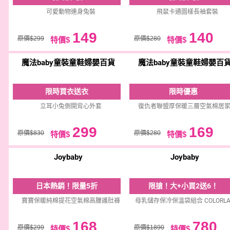
可愛動物連身兔裝
飛鼠卡通圖樣長袖套裝
149
140
原價$299
原價$280
特價$
特價$
魔法baby童裝童鞋婦嬰百貨
魔法baby童裝童鞋婦嬰百
限時買衣送衣
限時優惠
立耳小兔側開背心外套
復仇者聯盟厚保暖三層空氣棉居
299
169
原價$830
原價$280
特價$
特價$
Joybaby
Joybaby
日本熱銷！限量5折
限搶！大+小買2送6！
寶寶保暖純棉提花空氣棉高腰護肚褲
母乳儲存保冷保溫袋組合 COLORLA
168
780
原價$299
原價$1890
特價$
特價$