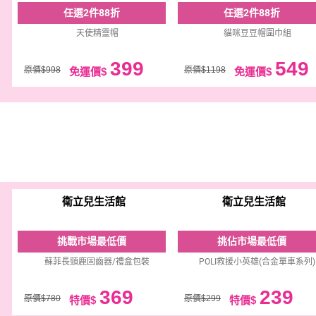
任選2件88折
任選2件88折
天使精靈帽
貓咪豆豆帽圍巾組
399
549
原價$998
原價$1198
免運價$
免運價$
衛立兒生活館
衛立兒生活館
挑戰市場最低價
挑佔市場最低價
蘇菲長頸鹿固齒器/禮盒包裝
POLI救援小英雄(合金單車系列)
369
239
原價$780
原價$299
特價$
特價$