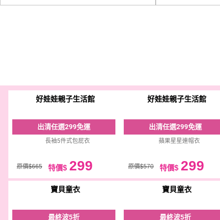
好娃娃親子生活館
好娃娃親子生活館
出清任選299免運
出清任選299免運
長袖5件式包屁衣
蘋果星星連帽衣
299
299
原價$665
原價$570
特價$
特價$
寶貝童衣
寶貝童衣
最終波5折
最終波5折