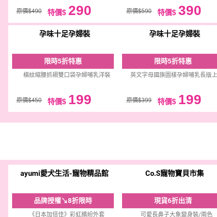
290
390
原價$490
原價$590
特價$
特價$
孕味十足孕婦裝
孕味十足孕婦裝
限時5折特惠
限時5折特惠
橫紋縮腰抓褶雙口袋孕婦哺乳洋裝
英文字母國旗圖樣孕婦哺乳長版
199
199
原價$450
原價$399
特價$
特價$
ayumi愛犬生活-寵物精品館
Co.S寵物寶貝市集
品牌授權↘8折限時
現貨6折出清
《日本加倍佳》彩虹繽紛外套
可愛長鼻子大象變身裝/兩色