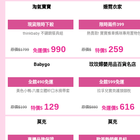
淘氣寶寶
姍霓衣家
現貨限時下殺
限時兩件399
thinkbaby 不鏽鋼餐具組
熱賣款! 寶寶推車媽咪專用置物
990
259
原價$1799
原價$
免運價$
特價$
Babygo
玟玟婦嬰用品百貨名店
全館490免運
全館599免運
黃色小鴨-六層立體紗口水揹帶套
拉孚兒寶貝護頭頸枕
129
616
原價$199
原價$880
特價$
免運價$
莫克
莫克
專櫃品牌保證
歐美熱銷餐具組