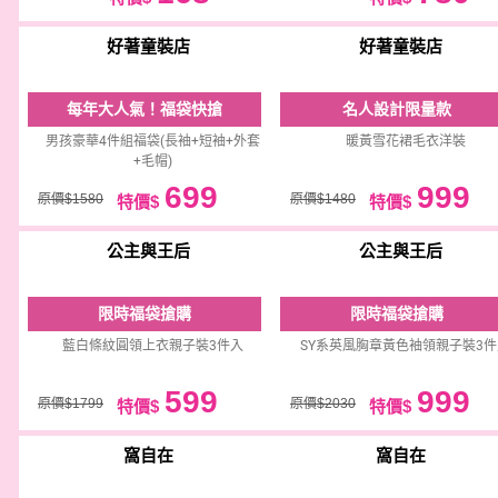
好著童裝店
好著童裝店
每年大人氣！福袋快搶
名人設計限量款
男孩豪華4件組福袋(長袖+短袖+外套
暖黃雪花裙毛衣洋裝
+毛帽)
699
999
原價$1580
原價$1480
特價$
特價$
公主與王后
公主與王后
限時福袋搶購
限時福袋搶購
藍白條紋圓領上衣親子裝3件入
SY系英風胸章黃色袖領親子裝3件
599
999
原價$1799
原價$2030
特價$
特價$
窩自在
窩自在