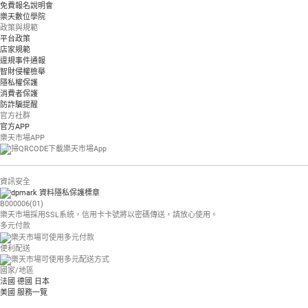
免費報名說明會
樂天數位學院
政策與規範
平台政策
店家規範
違規事件通報
智財侵權檢舉
隱私權保護
消費者保護
防詐騙提醒
官方社群
官方APP
樂天市場APP
資訊安全
B000006(01)
樂天市場採用SSL系統，信用卡卡號將以密碼傳送，請放心使用。
多元付款
便利配送
國家/地區
法國
德國
日本
美國
服務一覽