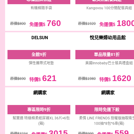
有機棉隨手袋
Kangovou 100分簡配餐具組
760
180
原價$800
原價$1920
免運價$
免運價$
DELSUN
悅兒樂婦幼用品館
全館9折
單品限量81折
彈性攜帶式地墊
美國Innobaby巴士餐具禮盒組
621
1620
原價$690
原價$1980
特價$
特價$
網購家
網購家
專區限時9折
限時免運下殺
幫寶適 特級棉柔紙尿褲XL 36片×6包
柔情 LINE FRIENDS 授權版抽取
(箱)
100抽*8包*6串(箱)
3015
559
原價$3234
原價$999