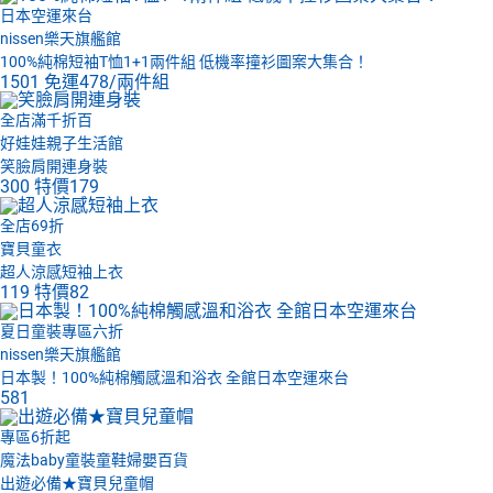
日本空運來台
nissen樂天旗艦館
100%純棉短袖T恤1+1兩件組 低機率撞衫圖案大集合！
1501
免運
478/兩件組
全店滿千折百
好娃娃親子生活館
笑臉肩開連身裝
300
特價
179
全店69折
寶貝童衣
超人涼感短袖上衣
119
特價
82
夏日童裝專區六折
nissen樂天旗艦館
日本製！100%純棉觸感溫和浴衣 全館日本空運來台
581
專區6折起
魔法baby童裝童鞋婦嬰百貨
出遊必備★寶貝兒童帽