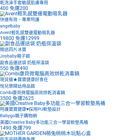
乾洗澡手套敏感肌膚專用
400
免運
200
快速有效，專業呵護
angelbaby
Avent輕乳感雙邊電動吸乳器
19800
免運
12999
贈送四片冰寶
Joybaby親子館
副食品運送袋 奶瓶保溫袋
550
免運
490
現貨搶★寶寶健康好食在
悅兒樂婦幼用品館
Combi康貝微電腦高效烘乾消毒鍋
3500
免運
2625
呵護寶寶健康♥採用PU軟墊設計
Babygo親子購物網
美國Creative Baby多功能三合一學習軟墊馬桶
1490
免運
799
指定品特價再免運