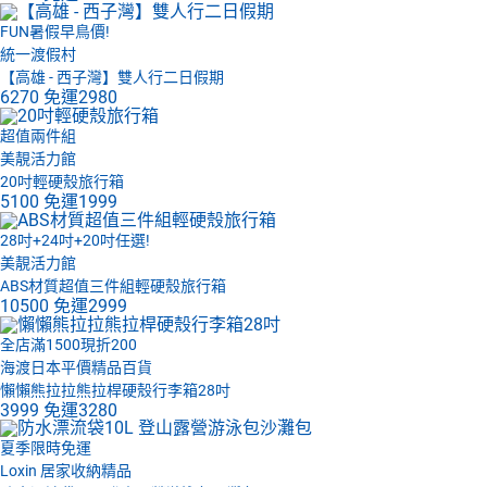
FUN暑假早鳥價!
統一渡假村
【高雄 - 西子灣】雙人行二日假期
6270
免運
2980
超值兩件組
美靚活力館
20吋輕硬殼旅行箱
5100
免運
1999
28吋+24吋+20吋任選!
美靚活力館
ABS材質超值三件組輕硬殼旅行箱
10500
免運
2999
全店滿1500現折200
海渡日本平價精品百貨
懶懶熊拉拉熊拉桿硬殼行李箱28吋
3999
免運
3280
夏季限時免運
Loxin 居家收納精品