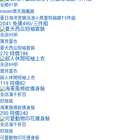
全館61折
nissen樂天旗艦館
夏日海洋塗鴉活潑小男童短袖圖T-3件組
2041
免運
490/三件組
全店69折
寶貝童衣
夏天西瓜短袖套裝
270
特價
186
全店69折
寶貝童衣
超人休閒短袖上衣
119
特價
82
全店滿千折百
好娃娃
海軍風條紋連身裝
290
特價
240
全店滿千折百
好娃娃
可愛動物印花連身裝