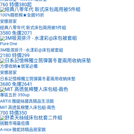
760
特價
380起
100%精梳棉★全館95折
安娜居家
經典八零年代 新式床包兩用被5件組
3580
免運
2071
Pure One
3M吸濕排汗 - 水漾彩@床包被套組
2180
特價
299
方便收納★居家必備
安娜居家
日系記憶棉獨立筒彈簧冬夏兩用收納床墊
3680
免運
2641
專區五折 350up
ARTIS 雅緹絲寢具精品生活館
MIT 高透氣棉雙人床包組-兩色
700
特價
350
挑戰市場最低價
A-nice 雅妮詩精品居家館