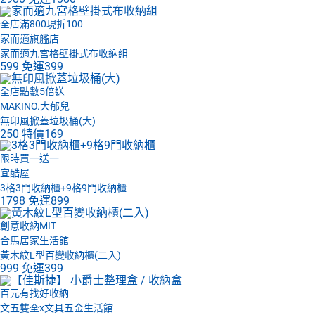
全店滿800現折100
家而適旗艦店
家而適九宮格壁掛式布收納組
599
免運
399
全店點數5倍送
MAKINO.大郁兒
無印風掀蓋垃圾桶(大)
250
特價
169
限時買一送一
宜酷屋
3格3門收納櫃+9格9門收納櫃
1798
免運
899
創意收納MIT
合馬居家生活館
黃木紋L型百變收納櫃(二入)
999
免運
399
百元有找好收納
文五雙全x文具五金生活館