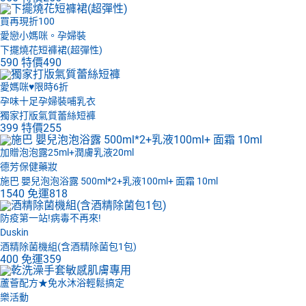
買再現折100
愛戀小媽咪。孕婦裝
下擺燒花短褲裙(超彈性)
590
特價
490
愛媽咪♥限時6折
孕味十足孕婦裝哺乳衣
獨家打版氣質蕾絲短褲
399
特價
255
加贈泡泡露25ml+潤膚乳液20ml
德芳保健藥妝
施巴 嬰兒泡泡浴露 500ml*2+乳液100ml+ 面霜 10ml
1540
免運
818
防疫第一站!病毒不再來!
Duskin
酒精除菌機組(含酒精除菌包1包)
400
免運
359
蘆薈配方★免水沐浴輕鬆搞定
樂活動