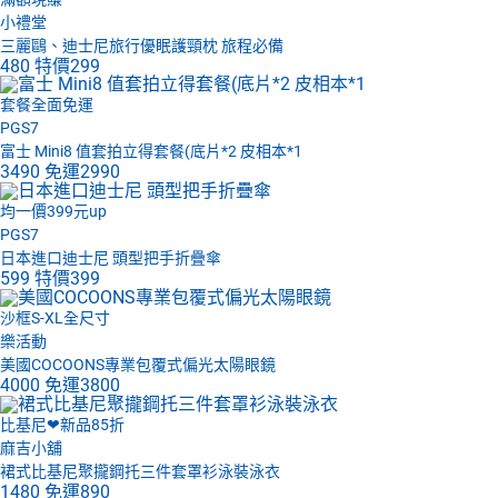
小禮堂
三麗鷗、迪士尼旅行優眠護頸枕 旅程必備
480
特價
299
套餐全面免運
PGS7
富士 Mini8 值套拍立得套餐(底片*2 皮相本*1
3490
免運
2990
均一價399元up
PGS7
日本進口迪士尼 頭型把手折疊傘
599
特價
399
沙框S-XL全尺寸
樂活動
美國COCOONS專業包覆式偏光太陽眼鏡
4000
免運
3800
比基尼❤新品85折
麻吉小舖
裙式比基尼聚攏鋼托三件套罩衫泳裝泳衣
1480
免運
890