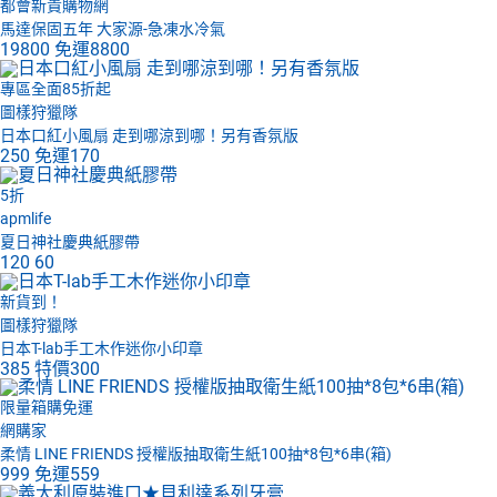
都會新貴購物網
馬達保固五年 大家源-急凍水冷氣
19800
免運
8800
專區全面85折起
圖樣狩獵隊
日本口紅小風扇 走到哪涼到哪！另有香氛版
250
免運
170
5折
apmlife
夏日神社慶典紙膠帶
120
60
新貨到！
圖樣狩獵隊
日本T-lab手工木作迷你小印章
385
特價
300
限量箱購免運
網購家
柔情 LINE FRIENDS 授權版抽取衛生紙100抽*8包*6串(箱)
999
免運
559