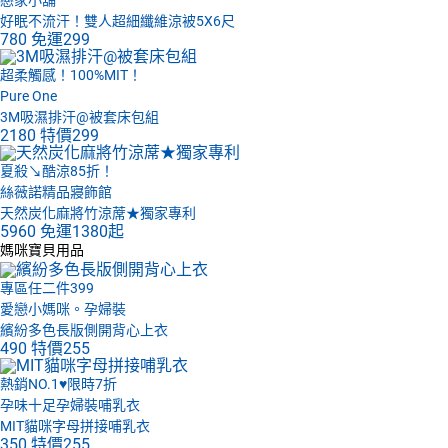
戀家小舖
好眠不流汗！雙人超細纖維涼被5X6尺
780
免運
299
超柔觸感！100%MIT！
Pure One
3M吸濕排汗@被套床包組
2180
特價
299
夏殺↘酷涼85折！
絲薇諾精品寢飾館
天然炭化麻將竹涼蓆★獨家專利
5960
免運
1380起
媽咪寶貝用品
專區任二件399
愛戀小媽咪。孕婦裝
繽紛多色長版側開背心上衣
490
特價
255
熱銷NO.1♥限時7折
孕味十足孕婦裝哺乳衣
MIT貓咪字母拼接哺乳衣
350
特價
255