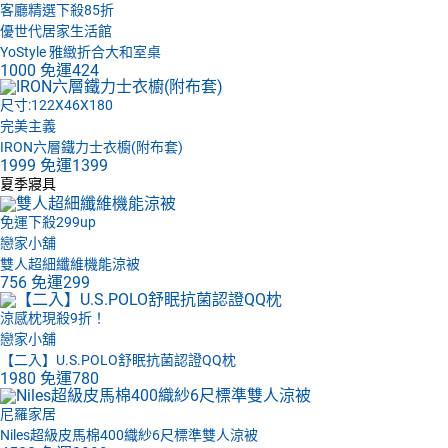
客廳精選下殺85折
優世代居家生活館
YoStyle 雅緻折合大和室桌
1000
免運
424
尺寸:122X46X180
完美主義
IRON六層鐵力士衣櫥(附布套)
1999
免運
1399
夏季寢具
免運下殺299up
戀家小舖
雙人超細纖維機能涼被
756
免運
299
涼感枕現殺9折！
戀家小舖
【二入】U.S.POLO舒眠抗菌認證QQ枕
1980
免運
780
尼羅家居
Niles超級皮馬棉400織紗6尺標準雙人涼被