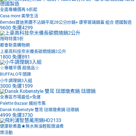
全面專櫃價再 6折起
Casa more 美學生活
Berndes寶迪黑鑽不沾鍋平底28公分炒鍋+ 康寧玻璃鍋蓋 組合 德國製造
9600
免運
4299
限時特賣5折
都會新貴購物網
上豪高科技奈米備長碳燜燒鍋2公升
1800
免運
891
☆專櫃平價 超值品☆
BUFFALO牛頭牌
小牛調理鍋3入組
3000
免運
1599
全專區市場最低+免運
Palette Bazaar 繽紛市集
Dansk Kobenstyle 雙耳 琺瑯燉煮鍋 琺瑯鍋
4999
免運
3730
健康新煮義★無水無油輕鬆燉滷煮
樂活動