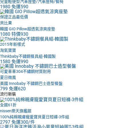
兒童輕便型汽車座墊/汽車座椅/餐椅
1980
免運
590
保證正品最低價
貝比果
韓國 GIO Pillow超透氣涼爽座墊
1080
特價
930
2015年新樣式
淘氣寶寶
Thinkbaby不鏽鋼餐具組-韓國製
1580
免運
990
可愛車車304不繡鋼材質耐用
夏日微風
美國 Innobaby 不鏽鋼巴士造型餐盤
799
免運
620
流行新裝
全館61折
nissen樂天旗艦館
100%純棉親膚寵愛寶貝夏日短褲-3件組
2797
免運
300/件