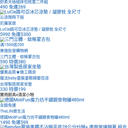
舒柔天絲絨床包枕套二件組
490
免運
269
沁涼限時下殺
尼羅家居
LuCie路可亞冰芯涼墊 / 凝膠枕 全尺寸
5990
免運
5300
滿1500送200
東億批發購物網
三門立體．蚊帳蒙古包
590
特價
380
優異品質★做工精良
魔法baby童裝童鞋婦嬰百貨
台灣製造居家坐墊
330
特價
199
實用廚具x清潔小物
全館免運
TheLife樂生活
德國MoliFun魔力坊不鏽鋼食物罐480ml
1490
免運
599