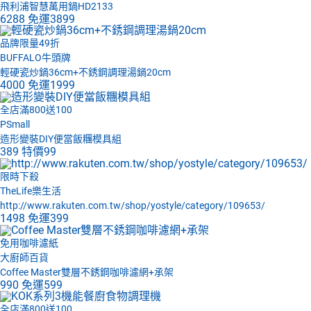
飛利浦智慧萬用鍋HD2133
6288
免運
3899
品牌限量49折
BUFFALO牛頭牌
輕硬瓷炒鍋36cm+不銹鋼調理湯鍋20cm
4000
免運
1999
全店滿800送100
PSmall
造形變裝DIY便當飯糰模具組
389
特價
99
限時下殺
TheLife樂生活
http://www.rakuten.com.tw/shop/yostyle/category/109653/
1498
免運
399
免用咖啡濾紙
大廚師百貨
Coffee Master雙層不銹鋼咖啡濾網+承架
990
免運
599
全店滿800送100