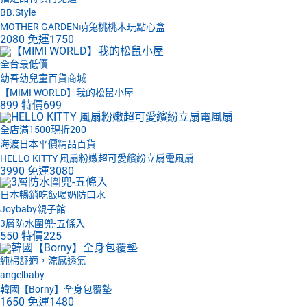
BB.Style
MOTHER GARDEN萌兔桃桃木玩點心盒
2080
免運
1750
全台最低價
幼吾幼兒童百貨商城
【MIMI WORLD】我的松鼠小屋
899
特價
699
全店滿1500現折200
海渡日本平價精品百貨
HELLO KITTY 風扇粉嫩超可愛繽紛立扇電風扇
3990
免運
3080
日本暢銷吃飯喝奶防口水
Joybaby親子館
3層防水圍兜-五條入
550
特價
225
純棉舒適，涼感透氣
angelbaby
韓國【Borny】全身包覆墊
1650
免運
1480