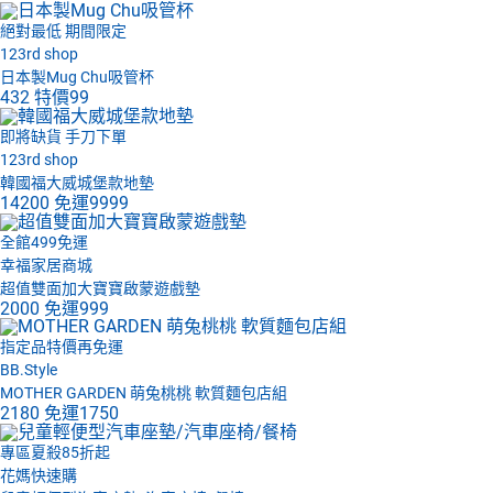
絕對最低 期間限定
123rd shop
日本製Mug Chu吸管杯
432
特價
99
即將缺貨 手刀下單
123rd shop
韓國福大威城堡款地墊
14200
免運
9999
全館499免運
幸福家居商城
超值雙面加大寶寶啟蒙遊戲墊
2000
免運
999
指定品特價再免運
BB.Style
MOTHER GARDEN 萌兔桃桃 軟質麵包店組
2180
免運
1750
專區夏殺85折起
花媽快速購