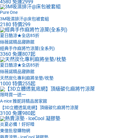
4580
免運
2999
Pure One
3M吸濕排汗@床包被套組
2180
特價
299
夏日酷涼★全店85折
絲薇諾精品寢飾館
經典手作麻將竹涼蓆(全系列)
3360
免運
807起
夏日酷涼★全店85折
絲薇諾精品寢飾館
天然炭化專利麻將坐墊/枕墊
1000
特價
255起
限時買一送一
A-nice 雅妮詩精品居家館
【3D立體透氣底網】頂級碳化麻將竹涼蓆
3100
免運
980起
炎夏必備！好好睡
東億批發購物網
熱賣涼墊 - IceCool 凝膠墊