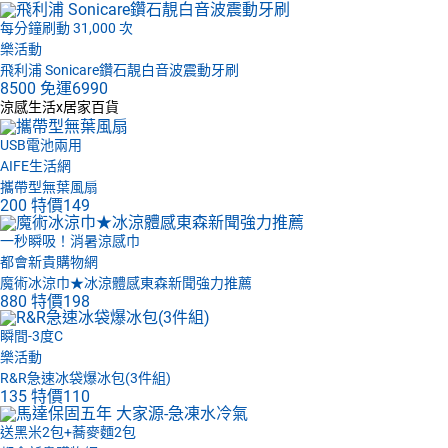
每分鐘刷動 31,000 次
樂活動
飛利浦 Sonicare鑽石靚白音波震動牙刷
8500
免運
6990
涼感生活x居家百貨
USB電池兩用
AIFE生活網
攜帶型無葉風扇
200
特價
149
一秒瞬吸！消暑涼感巾
都會新貴購物網
魔術冰涼巾★冰涼體感東森新聞強力推薦
880
特價
198
瞬間-3度C
樂活動
R&R急速冰袋爆冰包(3件組)
135
特價
110
送黑米2包+蕎麥麵2包