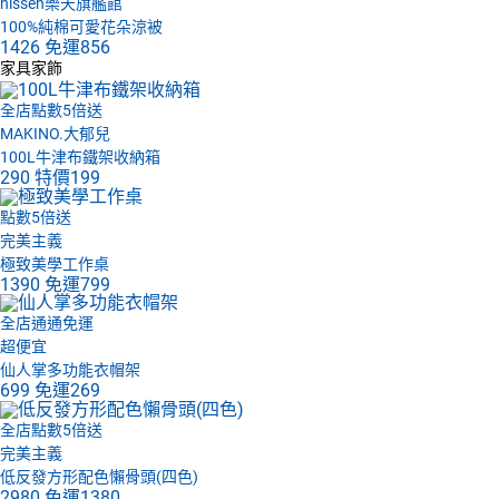
nissen樂天旗艦館
100%純棉可愛花朵涼被
1426
免運
856
家具家飾
全店點數5倍送
MAKINO.大郁兒
100L牛津布鐵架收納箱
290
特價
199
點數5倍送
完美主義
極致美學工作桌
1390
免運
799
全店通通免運
超便宜
仙人掌多功能衣帽架
699
免運
269
全店點數5倍送
完美主義
低反發方形配色懶骨頭(四色)
2980
免運
1380