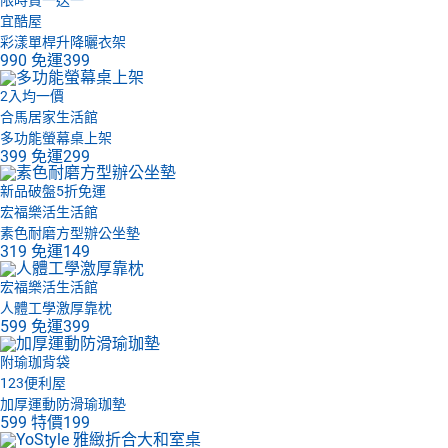
宜酷屋
彩漾單桿升降曬衣架
990
免運
399
2入均一價
合馬居家生活館
多功能螢幕桌上架
399
免運
299
新品破盤5折免運
宏福樂活生活館
素色耐磨方型辦公坐墊
319
免運
149
宏福樂活生活館
人體工學激厚靠枕
599
免運
399
附瑜珈背袋
123便利屋
加厚運動防滑瑜珈墊
599
特價
199