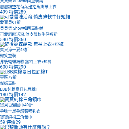
貝貝樂 Show韓國童裝鋪
層層鏤空花荷葉邊挖背綁帶上衣
499
特價
289
愛寶貝61折
貝貝樂 Show韓國童裝鋪
可愛貓咪活潑.俏皮薄軟牛仔短裙
590
特價
360
寶貝涼一夏48折
微笑童裝
背後蝴蝶結款 無袖上衣+短褲
600
特價
290
專區79折
傑媽童裝
LBB純棉夏日包屁棉T
180
特價
142
寶貝百變圍巾49折
孕味十足孕婦裝哺乳衣
寶寶純棉三角領巾
59
特價
29