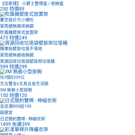
【佳斯捷】 小爵士整理盒 / 收納盒
250
特價
89
簍空設計大小通吃
家而適無痕收納館
吹風機壁掛式放置架
475
特價
249
簡單貼壁掛垃圾不落地
家而適無痕收納館
資源回收垃圾袋壁掛架垃圾桶
599
特價
299
任3個$339元
文五雙全x文具五金生活館
3M 無痕小型掛鉤
150
特價
120
全店滿800送100
超便宜
日式簡約雙桿 - 伸縮衣架
1499
免運
399
限時買一送一