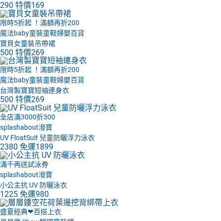
290
特價
169
限時5折起 ！滿額再折200
魔法baby童裝童鞋婦嬰百貨
寶貝女童裝吊帶裙
500
特價
269
限時5折起 ！滿額再折200
魔法baby童裝童鞋婦嬰百貨
台灣製寶寶短袖連身衣
500
特價
269
全店滿3000折300
splashabout潑寶
UV FloatSuit 兒童防曬浮力泳衣
2380
免運
1899
滿千再送試泳券
splashabout潑寶
小公主抗 UV 防曬泳衣
1225
免運
980
盛夏經典❤百搭上衣