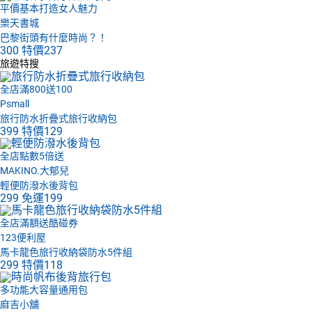
平價基本打造女人魅力
樂天書城
巴黎街頭有什麼時尚？！
300
特價
237
旅遊特搜
全店滿800送100
Psmall
旅行防水折疊式旅行收納包
399
特價
129
全店點數5倍送
MAKINO.大郁兒
輕便防潑水後背包
299
免運
199
全店滿額送酷碰券
123便利屋
馬卡龍色旅行收納袋防水5件組
299
特價
118
多功能大容量通用包
麻吉小舖