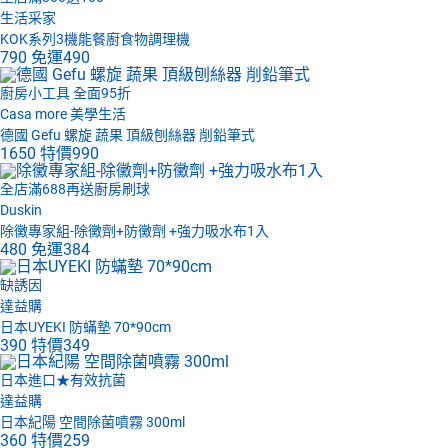
生活采家
KOK系列3機能餐廚食物調理機
790
免運
490
廚房小工具 全面95折
Casa more 美學生活
德國 Gefu 螺旋 蔬果 頂級刨絲器 削鉛筆式
1650
特價
990
全店滿688再送廚房刷球
Duskin
除黴專家組-除黴劑+防黴劑 +強力吸水布1入
480
免運
384
缺誘因
達益購
日本UYEKI 防蟎墊 70*90cm
390
特價
349
日本進口★有效抗菌
達益購
日本紀陽 空間除菌噴霧 300ml
360
特價
259