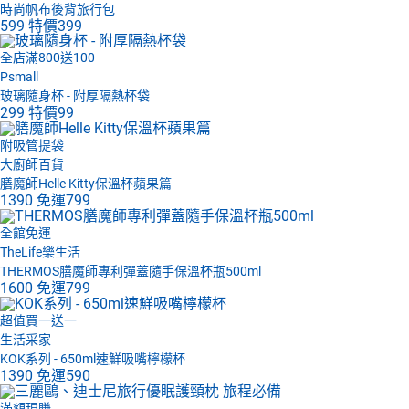
時尚帆布後背旅行包
599
特價
399
全店滿800送100
Psmall
玻璃隨身杯 - 附厚隔熱杯袋
299
特價
99
附吸管提袋
大廚師百貨
膳魔師Helle Kitty保溫杯蘋果篇
1390
免運
799
全館免運
TheLife樂生活
THERMOS膳魔師專利彈蓋隨手保溫杯瓶500ml
1600
免運
799
超值買一送一
生活采家
KOK系列 - 650ml速鮮吸嘴檸檬杯
1390
免運
590
滿額現賺