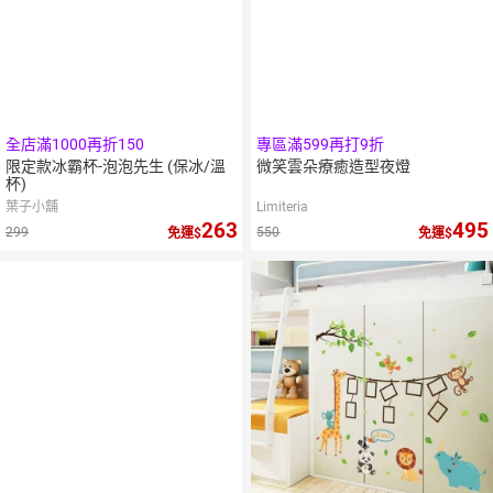
全店滿1000再折150
專區滿599再打9折
限定款冰霸杯-泡泡先生 (保冰/溫
微笑雲朵療癒造型夜燈
杯)
葉子小舖
Limiteria
263
495
299
550
免運
免運