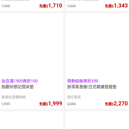
1,710
1,343
1,900
1,526
免運
免運
全店滿1500再折100
領券結帳再折350
指壓矽膠記憶床墊
部落客激推!日式親膚遊戲墊
東億批發購物網
翔仔居家
1,999
2,270
1,999
2,580
免運
免運