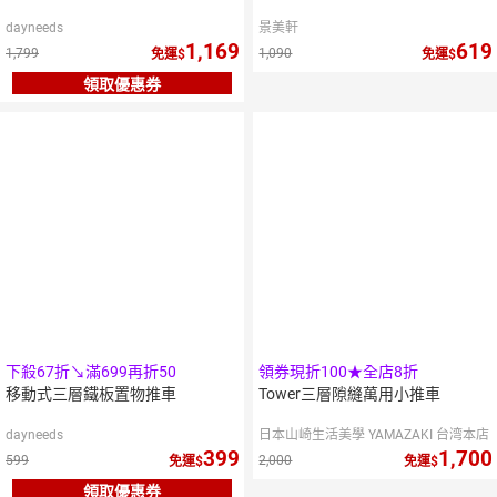
dayneeds
景美軒
1,169
619
1,799
1,090
免運
免運
領取優惠券
下殺67折↘滿699再折50
領券現折100★全店8折
移動式三層鐵板置物推車
Tower三層隙縫萬用小推車
dayneeds
日本山崎生活美學 YAMAZAKI 台湾本店
399
1,700
599
2,000
免運
免運
領取優惠券