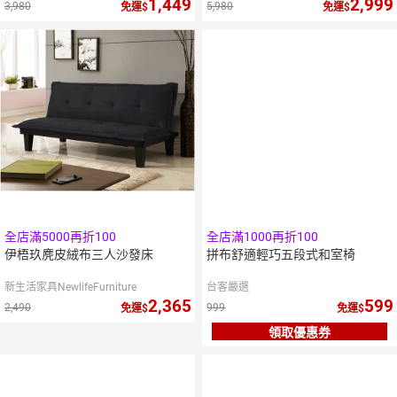
1,449
2,999
3,980
5,980
免運
免運
全店滿5000再折100
全店滿1000再折100
伊梧玖麂皮絨布三人沙發床
拼布舒適輕巧五段式和室椅
新生活家具NewlifeFurniture
台客嚴選
2,365
599
2,490
999
免運
免運
領取優惠券
10
倍
點數