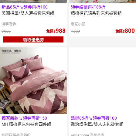
新品85折↘領券再折100
領券結帳再打88折
美國棉單/雙人薄被套床包組
精梳棉花語系列床包被套組
鴻宇寢飾
戀家小舖
988
800
3,000
1,680
免運
免運
領取優惠券
5
倍
點數
獨家新款↘領券再折150
熱銷85折↘領券再折100
MIT精梳棉床包被套四件組
喬治燈泡單/雙人床包被套組
絲薇諾精品寢飾館
Annahome 安娜居家