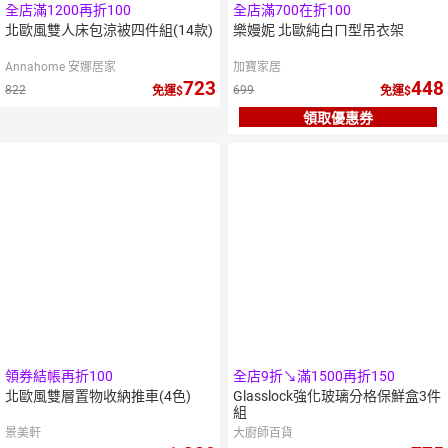
全店滿1200再折100
全店滿700在折100
北歐風雙人床包涼被四件組(14款)
樂嫚妮 北歐純白ㄇ型吊衣架
Annahome 安娜居家
加寶家居
723
448
822
699
免運
免運
領取優惠券
領券結帳再折100
全店9折↘滿1500再折150
北歐風雙層置物收納推車(4色)
Glasslock強化玻璃分格保鮮盒3件
組
景美軒
大廚師百貨