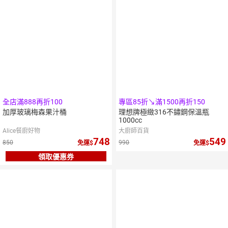
全店滿888再折100
專區85折↘滿1500再折150
加厚玻璃梅森果汁桶
理想牌極緻316不鏽鋼保溫瓶
1000cc
Alice餐廚好物
大廚師百貨
748
549
850
990
免運
免運
領取優惠券