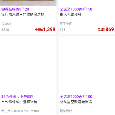
領券結帳再折120
全店滿1000再折150
無印風木紋三門收納廚房櫃
懶人充氣沙發
TZUMii
葉子小舖
1,399
869
2,518
988
免運
免運
12色任選↘下殺85折
全店滿1000再折100
日式懶骨頭折疊和室椅
蔚藍星空款遮光窗簾
新生活家具NewlifeFurniture
橘果設計