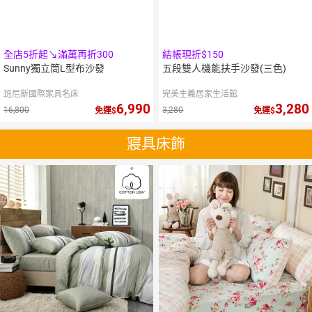
全店5折起↘滿萬再折300
結帳現折$150
Sunny獨立筒L型布沙發
五段雙人機能扶手沙發(三色)
班尼斯國際家具名床
完美主義居家生活館
6,990
3,280
16,800
3,280
免運
免運
寢具床飾