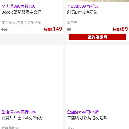
全店滿888再折100
全店滿599再折50
Decole萬聖節限定公仔
創意DIY無痕壁貼
文五雙全x文具五金生活館
窩自在
149
89
180
89
特價
特價
領取優惠券
全店滿799再折10%
全店滿699再85折
百變甜甜圈U型枕/頸枕
三麗鷗可收納抱枕毛毯
瞎買購物網
米亞