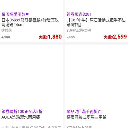
羅潔塔愛用款❤
領券現省$281
日本Ovject琺瑯鑄鐵鍋+贈雙耳玫
【Calf小牛】原石活動式把手不沾
瑰湯鍋24cm
鍋5件組
達益購
BUFFALO牛頭牌
1,880
2,599
4,980
2,599
免運
免運
領券現折100★全店8折
單品7折 滿千再折百
AQUA洗滌瀝水兩用籃
德國可攜式廚房三用架
日本山崎生活美學 YAMAZAKI 台湾本店
KTMAMA HOME