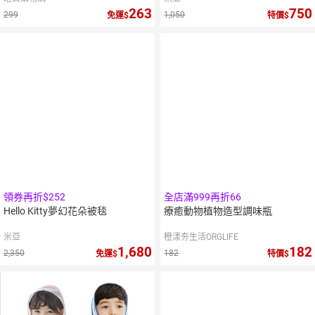
263
750
299
1,050
免運
特價
領券再折$252
全店滿999再折66
Hello Kitty夢幻花朵被毯
療癒動物植物造型調味瓶
米亞
橙漾夯生活ORGLIFE
1,680
182
2,350
182
免運
特價