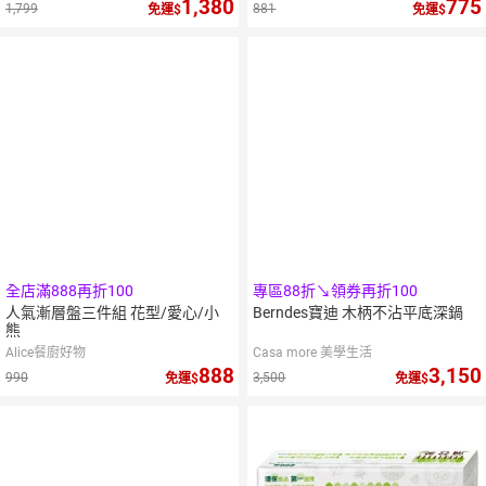
1,380
775
1,799
881
免運
免運
全店滿888再折100
專區88折↘領券再折100
人氣漸層盤三件組 花型/愛心/小
Berndes寶迪 木柄不沾平底深鍋
熊
Alice餐廚好物
Casa more 美學生活
888
3,150
990
3,500
免運
免運