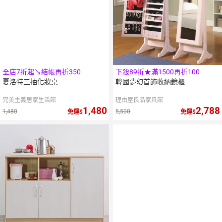
全店7折起↘結帳再折350
下殺89折★滿1500再折100
夏洛特三抽化妝桌
韓國夢幻首飾收納鏡櫃
完美主義居家生活館
理由屋良品家具館
1,480
2,788
1,480
5,500
免運
免運