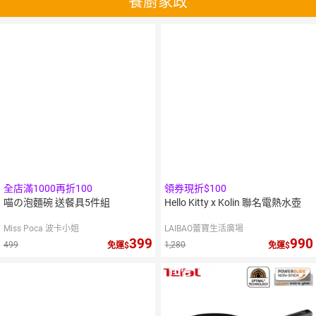
餐廚家政
全店滿1000再折100
領券現折$100
喵の泡麵碗 送餐具5件組
Hello Kitty x Kolin 聯名電熱水壺
Miss Poca 波卡小姐
LAIBAO蕾寶生活廣場
399
990
499
1,280
免運
免運
10
倍
點數