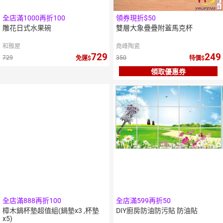
全店滿1000再折100
領券現折$50
雕花日式水果碗
雙層大象疊疊附蓋馬克杯
和雅屋
堯峰陶瓷
729
249
729
350
免運
特價
領取優惠券
全店滿888再折100
全店滿599再折50
樟木鍋杯墊超值組(鍋墊x3 ,杯墊
DIY廚房防油防污貼 防油貼
x5)