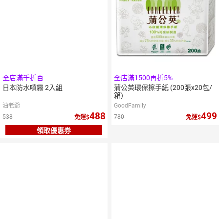
全店滿千折百
全店滿1500再折5%
日本防水噴霧 2入組
蒲公英環保擦手紙 (200張x20包/
箱)
油老爺
GoodFamily
488
499
538
780
免運
免運
領取優惠券