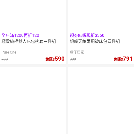
全店滿1200再折120
領券結帳現折$350
極致純棉雙人床包枕套三件組
親膚天絲兩用被床包四件組
Pure One
翔仔居家
590
791
738
899
免運
免運
5
倍
點數