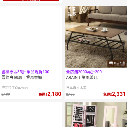
5
倍
點數
書櫃專區85折 單品現折100
全店滿2000再折200
雪皓白 四層工業風書櫃
ARAIN工業風茶几
空間特工Ciazhan
日本直人木業
2,180
2,331
2,180
2,480
免運
免運