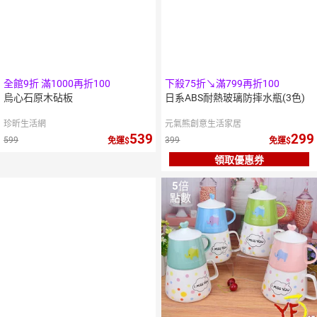
全館9折 滿1000再折100
下殺75折↘滿799再折100
烏心石原木砧板
日系ABS耐熱玻璃防摔水瓶(3色)
珍昕生活網
元氣熊創意生活家居
539
299
599
399
免運
免運
領取優惠券
5
倍
點數