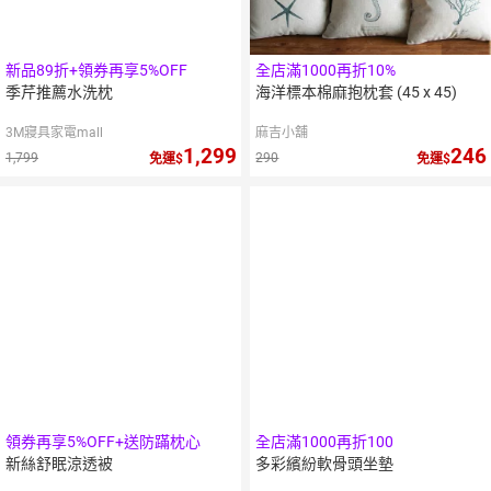
新品89折+領券再享5%OFF
全店滿1000再折10%
季芹推薦水洗枕
海洋標本棉麻抱枕套 (45 x 45)
3M寢具家電mall
麻吉小舖
1,299
246
1,799
290
免運
免運
11
倍
點數
領券再享5%OFF+送防蹣枕心
全店滿1000再折100
新絲舒眠涼透被
多彩繽紛軟骨頭坐墊