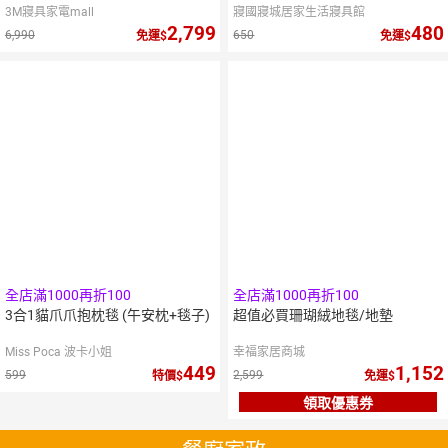
3M寢具家電mall
寢國寢城居家生活寢具館
2,799
480
6,990
650
免運
免運
全店滿1000再折100
全店滿1000再折100
3合1貓爪爪抱枕毯 (午安枕+毯子)
超值必買珊瑚絨地毯/地墊
Miss Poca 波卡小姐
幸福家居商城
449
1,152
599
2,599
特價
免運
領取優惠券