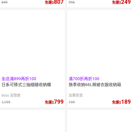
807
249
849
996
免運
免運
5
倍
點數
全店滿899再折100
滿700折再折100
日系可移式三抽細縫收納櫃
換季收納66L棉被衣服收納箱
ikloo 宜酷屋
加寶家居
799
189
1,199
199
免運
免運