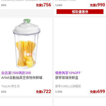
756
990
890
1,680
免運
免運
領取優惠券
全店滿1500再折200
領券再享10%OFF
Artist自動抽真空食物保鮮罐
康寧玻璃保鮮盒
TheLife 樂生活
康寧CORELLE旗艦館
722
699
820
1,700
免運
免運