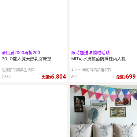
全店滿2000再折200
限時加送法蘭絨毛毯
POLO雙人純天然乳膠床墊
MIT可水洗抗菌防螨枕兩入枕
名流精品寢具生活館
A-nice 雅妮詩精品居家館
6,804
699
7,560
699
免運
免運
11
倍
點數