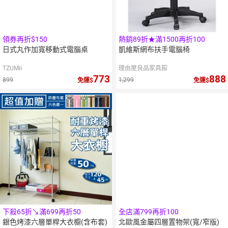
領券再折$150
熱銷89折★滿1500再折100
日式丸作加寬移動式電腦桌
凱維斯網布扶手電腦椅
TZUMii
理由屋良品家具館
773
888
899
1,299
免運
免運
下殺65折↘滿699再折50
全店滿799再折100
銀色烤漆六層單桿大衣櫥(含布套)
北歐風金屬四層置物架(寬/窄版)