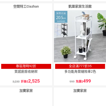
空間特工Ciazhan
凱堡家居生活館
專區限時92折
全店滿777折35
質感廚房收納架
多功能角管縫隙車2色
2,525
499
3,230
折後
999
免運
加寶家居
加寶家居