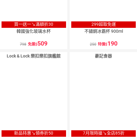
買一送一↘滿額折30
299超取免運
韓國強化玻璃水杯
不鏽鋼冰霸杯 900ml
509
190
798
免運
250
特價
Lock & Lock 樂扣樂扣旗艦館
豪記食器
新品特惠↘領券折50
7月限時搶↘全店85折