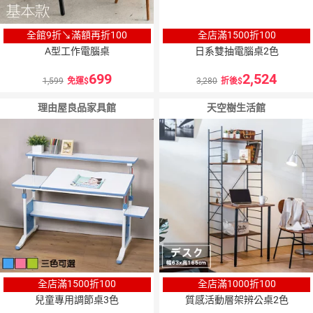
全館9折↘滿額再折100
全店滿1500折100
A型工作電腦桌
日系雙抽電腦桌2色
699
2,524
1,599
免運
3,280
折後
理由屋良品家具館
天空樹生活館
全店滿1500折100
全店滿1000折100
兒童專用調節桌3色
質感活動層架辨公桌2色