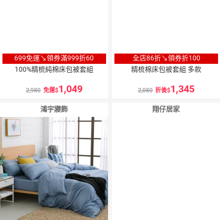
699免運↘領券滿999折60
全店86折↘領券折100
100%精梳純棉床包被套組
精梳棉床包被套組 多款
1,049
1,345
2,980
免運
2,080
折後
鴻宇寢飾
翔仔居家