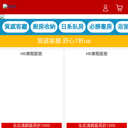
質感客廳
廚房收納
日系臥房
必勝書房
浴
質感客廳 舒心7折up
HD東稻家居
HD東稻家居
全店滿額最高折1000
全店滿額最高折1000