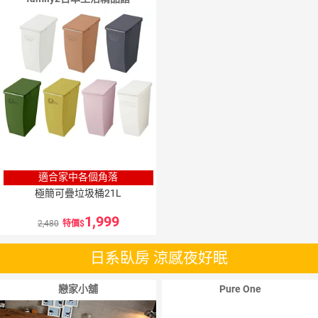
適合家中各個角落
極簡可疊垃圾桶21L
1,999
2,480
特價
日系臥房 涼感夜好眠
戀家小舖
Pure One
5
％