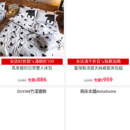
點數
全店82折起↘滿額折100
全店滿千折百↘點數加碼
馬來貘的日常雙人床包
臺灣製涼感天絲被套床包組
886
959
2,080
免運
3,280
免運
DUYAN竹漾寢飾
棉床本舖Annahome