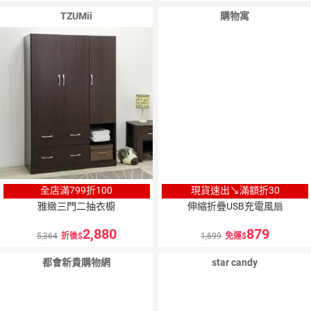
TZUMii
購物寓
全店滿799折100
現貨速出↘滿額折30
雅緻三門二抽衣櫥
伸縮折疊USB充電風扇
2,880
879
5,364
折後
1,699
免運
都會新貴購物網
star candy
10
％
點數