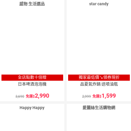
感物 生活選品
star candy
10
％
點數
全店點數十倍贈
獨家最低價↘領券現折
日本啤酒泡泡機
品夏氣炸鍋 送噴油瓶
2,990
1,599
3,690
免運
2,999
免運
Happy Happy
愛麗絲生活購物網