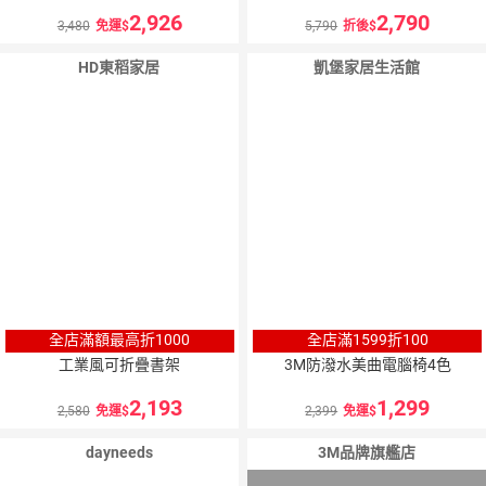
2,926
2,790
3,480
免運
5,790
折後
HD東稻家居
凱堡家居生活館
全店滿額最高折1000
全店滿1599折100
工業風可折疊書架
3M防潑水美曲電腦椅4色
2,193
1,299
2,580
免運
2,399
免運
dayneeds
3M品牌旗艦店