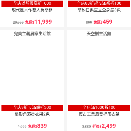
全店滿額最高折1000
全店88折起↘滿額折100
現代風木作雙人房間組
簡約日系直立全身鏡3色
11,999
459
20,999
免運
899
免運
完美主義居家生活館
天空樹生活館
全店9折↘滿額折300
全店滿1000折100
扇形角落掛衣架2色
復古工業風雙桿吊衣架
839
2,499
1,099
免運
3,880
折後