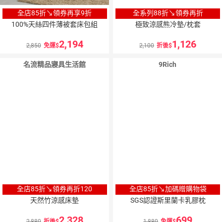
全店85折↘領券再享9折
全系列88折↘領券再折
100%天絲四件薄被套床包組
極致涼感熊冷墊/枕套
2,194
1,126
2,850
免運
2,100
折後
名流精品寢具生活館
9Rich
全店85折↘領券再折120
全店85折↘加碼贈購物袋
天然竹涼感床墊
SGS認證斯里蘭卡乳膠枕
2,328
699
2,880
折後
1,880
免運