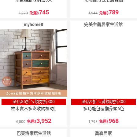
745
789
1,270
免運
1,944
免運
myhome8
完美主義居家生活館
全店85折↘領券折300
全店9折↘滿額現折300
柚木實木多彩收納櫃8抽
多功能包覆懶骨頭6色
3,952
968
6,000
免運
1,798
免運
巴芙洛家居生活館
喬森居家