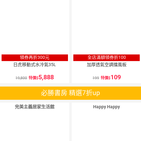
領券再折300元
全店滿額領券折100
日虎移動式水冷氣35L
加厚透氣空調擋風板
5,888
109
19,800
特價
199
特價
必勝書房 精選7折up
完美主義居家生活館
Happy Happy