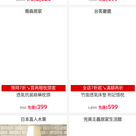
喬森居家
台客嚴選
3
％
點數
限時7折↘買再贈枕頭套
全店7折起↘滿額再折
透氣抗菌麻藥枕頭
竹面透氣床墊 附記憶枕
399
599
990
免運
1,899
免運
日本直人木業
完美主義居家生活館