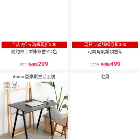
全店9折↘滿額現折300
現貨↘滿額領券折300
簡約桌上型伸縮書架4色
可調角度護頸書架
299
499
599
特價
1,299
免運
Amos 亞摩斯生活工坊
宅貨