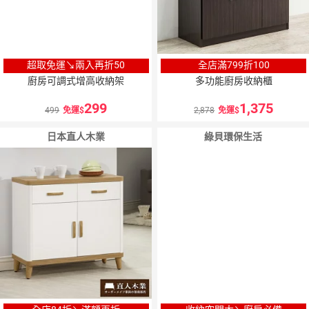
超取免運↘兩入再折50
全店滿799折100
廚房可調式增高收納架
多功能廚房收納櫃
299
1,375
499
免運
2,878
免運
日本直人木業
綠貝環保生活