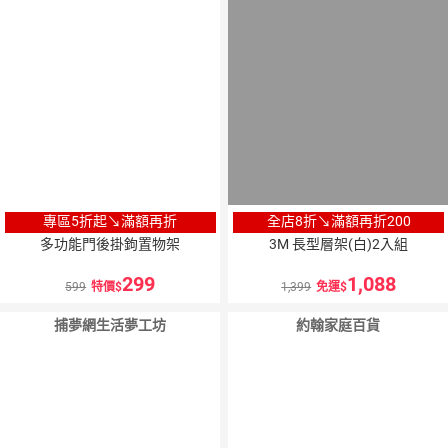
專區5折起↘滿額再折
全店8折↘滿額再折200
多功能門後掛鉤置物架
3M 長型層架(白)2入組
299
1,088
599
特價
1,399
免運
捕夢網生活夢工坊
約翰家庭百貨