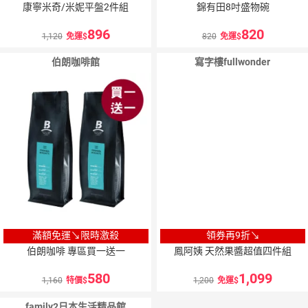
康寧米奇/米妮平盤2件組
錦有田8吋盛物碗
896
820
1,120
免運
820
免運
伯朗咖啡館
寫字樓fullwonder
滿額免運↘限時激殺
領券再9折↘
伯朗咖啡 專區買一送一
鳳阿姨 天然果醬超值四件組
580
1,099
1,160
特價
1,200
免運
family2日本生活精品館