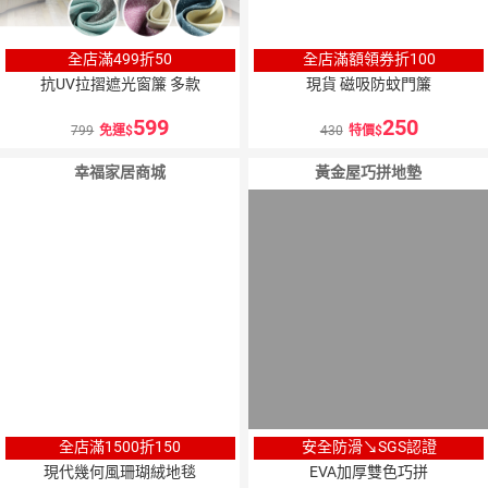
全店滿499折50
全店滿額領券折100
抗UV拉摺遮光窗簾 多款
現貨 磁吸防蚊門簾
599
250
799
免運
430
特價
幸福家居商城
黃金屋巧拼地墊
全店滿1500折150
安全防滑↘SGS認證
現代幾何風珊瑚絨地毯
EVA加厚雙色巧拼