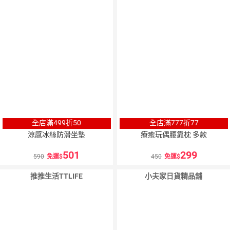
10
％
3
％
點數
點數
全店滿499折50
全店滿777折77
涼感冰絲防滑坐墊
療癒玩偶腰靠枕 多款
501
299
590
免運
450
免運
推推生活TTLIFE
小夫家日貨精品舖
5
％
點數