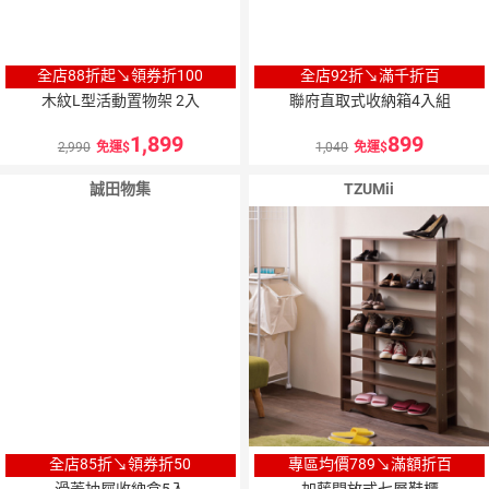
全店88折起↘領券折100
全店92折↘滿千折百
木紋L型活動置物架 2入
聯府直取式收納箱4入組
1,899
899
2,990
免運
1,040
免運
誠田物集
TZUMii
全店85折↘領券折50
專區均價789↘滿額折百
滑蓋抽屜收納盒5入
加藤開放式七層鞋櫃