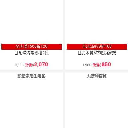
全店滿1500折100
全店滿899折100
日系伸縮電視櫃2色
日式木質A字收納層架
2,070
850
3,100
折後
1,980
免運
凱堡家居生活館
大廚師百貨