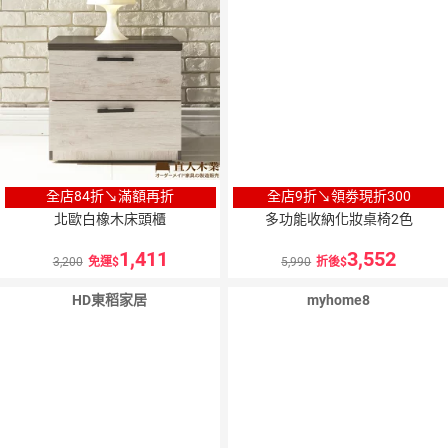
全店84折↘滿額再折
全店9折↘領劵現折300
北歐白橡木床頭櫃
多功能收納化妝桌椅2色
1,411
3,552
3,200
免運
5,990
折後
HD東稻家居
myhome8