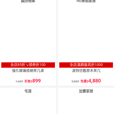
誠田物集
HD東稻家居
全店85折↘領券折100
全店滿額最高折1000
強化玻璃收納茶几桌
波特仿舊原木茶几
899
4,880
1,680
折後
5,880
免運
宅貨
加寶家居