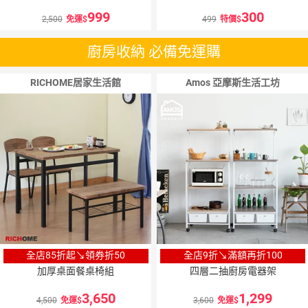
999
300
2,500
免運
499
特價
廚房收納 必備免運購
RICHOME居家生活館
Amos 亞摩斯生活工坊
全店85折起↘領券折50
全店9折↘滿額再折100
加厚桌面餐桌椅組
四層二抽廚房電器架
3,650
1,299
4,500
免運
3,600
免運