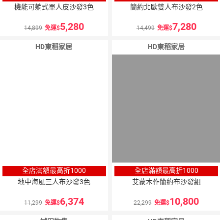
機能可躺式單人皮沙發3色
簡約北歐雙人布沙發2色
5,280
7,280
14,899
免運
14,499
免運
HD東稻家居
HD東稻家居
全店滿額最高折1000
全店滿額最高折1000
地中海風三人布沙發3色
艾蒙木作簡約布沙發組
6,374
10,800
11,299
免運
22,299
免運