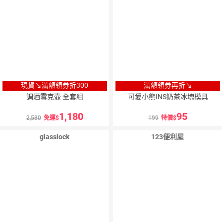
現貨↘滿額領券折300
滿額領券再折↘
調酒雪克壺 全套組
可愛小熊INS奶茶冰塊模具
1,180
95
2,580
免運
199
特價
glasslock
123便利屋
5
％
點數