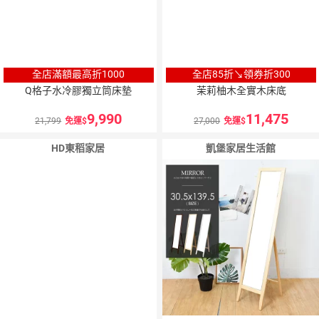
全店滿額最高折1000
全店85折↘領券折300
Q格子水冷膠獨立筒床墊
茉莉柚木全實木床底
9,990
11,475
21,799
免運
27,000
免運
HD東稻家居
凱堡家居生活館