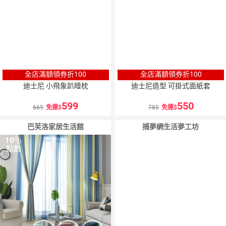
全店滿額領券折100
全店滿額領券折100
迪士尼 小飛象趴睡枕
迪士尼造型 可掛式面紙套
599
550
669
免運
785
免運
巴芙洛家居生活館
捕夢網生活夢工坊
10
％
點數