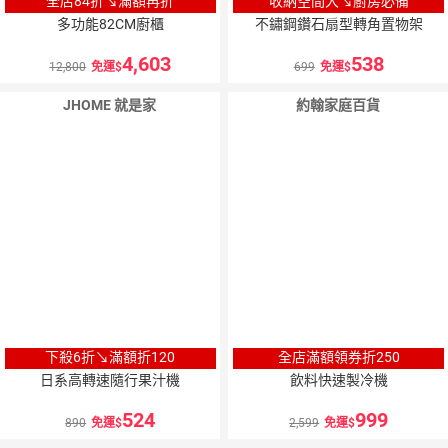
全店84折↘滿額再折
收納空間大↘廚房必備
多功能82CM廚櫃
不鏽鋼鑽石扇型轉角置物架
4,603
538
12,800
免運
699
免運
JHOME 就是家
約翰家庭百貨
3
％
點數
下殺6折↘滿額折120
全店滿額領券折250
日系高轉速隨行果汁機
飲料快速製冷機
524
999
890
免運
2,599
免運