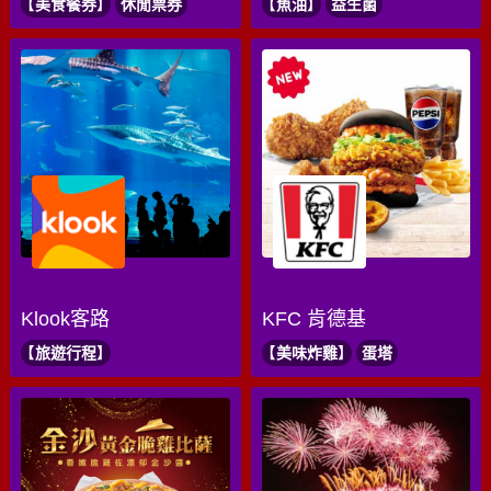
美食餐券
休閒票券
魚油
益生菌
Klook客路
KFC 肯德基
旅遊行程
美味炸雞
蛋塔