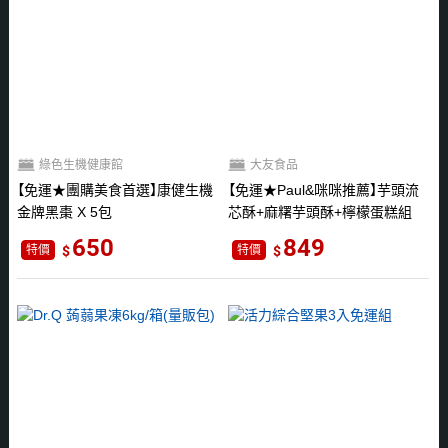
綠色生機健康館
大友食品
免運★團購美食首選
康健生機
免運★Paul&咪咪推薦
芋頭流
金牌黑棗 X 5包
芯酥+麻糬芋頭酥+檸檬蛋糕組
650
849
特價
特價