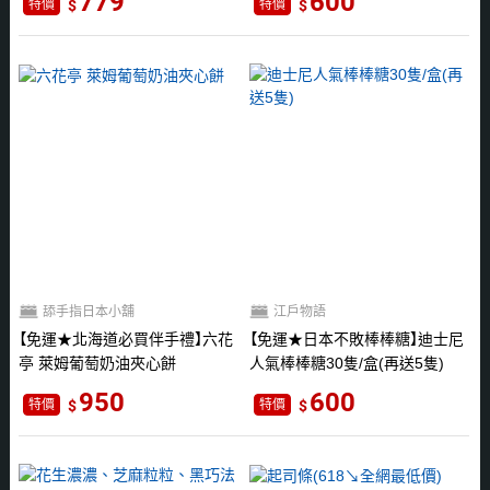
779
600
特價
特價
舔手指日本小舖
江戶物語
免運★北海道必買伴手禮
六花
免運★日本不敗棒棒糖
迪士尼
亭 萊姆葡萄奶油夾心餅
人氣棒棒糖30隻/盒(再送5隻)
950
600
特價
特價