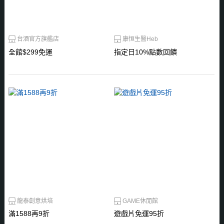
台酒官方旗艦店
康恒生醫Heb
全館$299免運
指定日10%點數回饋
龍泰創意烘培
GAME休閒館
滿1588再9折
遊戲片免運95折