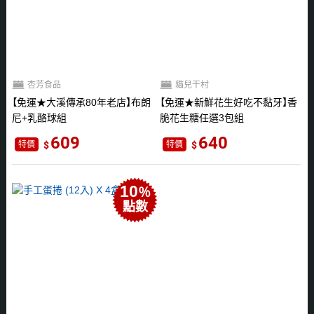
杏芳食品
貓兒干村
免運★大溪傳承80年老店
布朗
免運★新鮮花生好吃不黏牙
香
尼+乳酪球組
脆花生糖任選3包組
609
640
特價
特價
10
％
點數