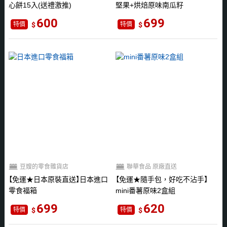
心餅15入(送禮激推)
堅果+烘焙原味南瓜籽
600
699
特價
特價
豆嫂的零食雜貨店
聯華食品 原廠直送
免運★日本原裝直送
日本進口
免運★隨手包，好吃不沾手
零食福箱
mini番薯原味2盒組
699
620
特價
特價