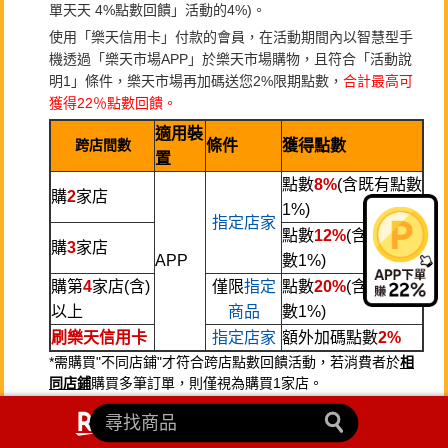
單天天 4%點數回饋」活動的4%)。
使用「樂天信用卡」付款的會員，在活動期間內以智慧型手
機透過「樂天市場APP」於樂天市場購物，且符合「活動說
明1」條件，樂天市場再加碼送您2%限期點數，
合計最高可
獲得22％點數回饋。
適用裝
跨店間數
條件
獲得點數
置
點數
8%
(含既有點數
購
2
家店
1%)
指定店家
點數
12%
(含既有點
購
3
家店
APP
數1%)
購第
4
家店(含)
僅限
指定
點數
20%
(含既有點
以上
商品
數1%)
刷樂天信用卡
指定店家
額外加碼點數
2%
*需購買"不同店鋪"才符合跨店點數回饋活動，若消費者於
相
同店鋪
購買多筆訂單，則僅視為購買1家店。
*刷樂天信用卡加碼，限使用「信用卡付款」並以樂天信用卡
刷卡支付完成，不含使用LINE Pay支付方式。
限期點數單一會員帳號全月最高可獲贈的購物加碼點數上限