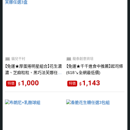
貓兒干村
龍泰創意烘培
免運★厚蛋捲明星組合
花生濃
免運★千千進食中推薦
起司條
濃、芝麻粒粒、黑巧法芙娜任選
(618↘全網最低價)
3盒
1,000
1,143
特價
特價