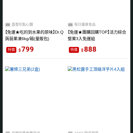
盛香珍點心舖
每日優果食品
免運★吃的到水果的原味
Dr.Q
免運★團購回購TOP
活力綜合
蒟蒻果凍6kg/箱(量販包)
堅果3入免運組
799
888
特價
特價