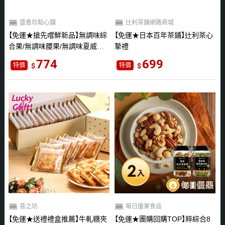
盛香珍點心舖
辻利茶舗網路商城
免運★搶先嚐鮮新品
無調味綜
免運★日本百年茶鋪
辻利茶心
合果/無調味腰果/無調味夏威夷
摯禮
豆
774
699
特價
特價
喜之坊
每日優果食品
免運★送禮禮盒推薦
牛軋糖夾
免運★團購回購TOP
粹綜合8