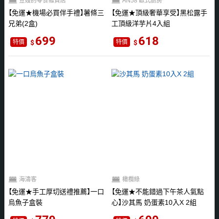
豆嫂的零食雜貨店
AN58 歐式廚房
免運★機場必買伴手禮
薯條三
免運★頂級奢華享受
黑松露手
兄弟(2盒)
工頂級洋芋片4入組
699
618
特價
特價
海濤客
橄欖綠
免運★手工厚切送禮推薦
一口
免運★不能錯過下午茶人氣點
烏魚子盒裝
心
沙其馬 奶蛋素10入X 2組