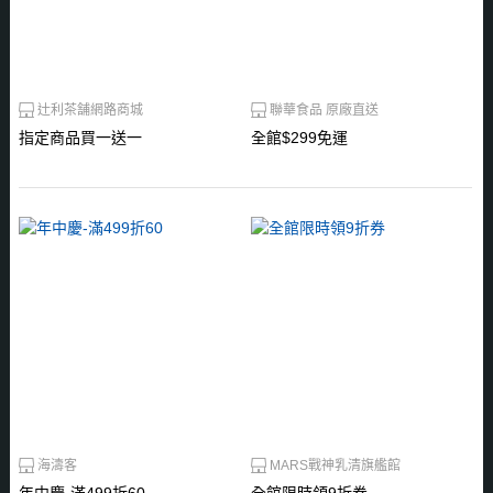
辻利茶舗網路商城
聯華食品 原廠直送
指定商品買一送一
全館$299免運
海濤客
MARS戰神乳清旗艦館
年中慶-滿499折60
全館限時領9折券