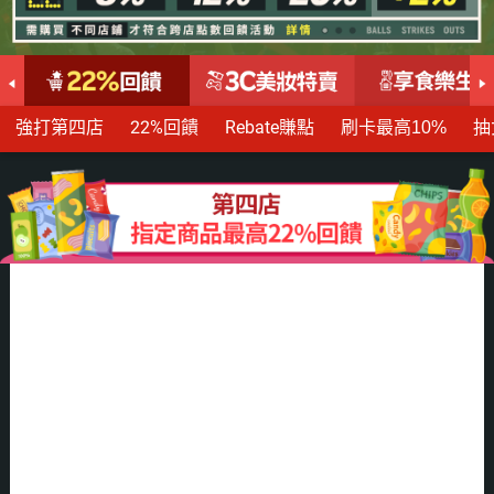
強打第四店
22%回饋
Rebate賺點
刷卡最高10%
抽