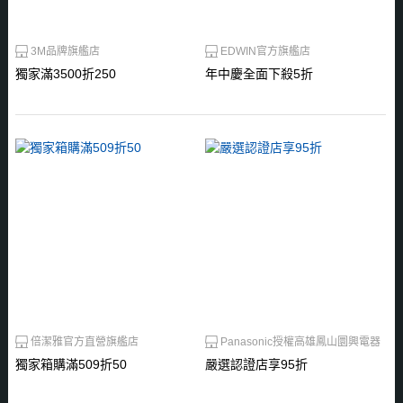
3M品牌旗艦店
EDWIN官方旗艦店
獨家滿3500折250
年中慶全面下殺5折
倍潔雅官方直營旗艦店
Panasonic授權高雄鳳山圜興電器
獨家箱購滿509折50
嚴選認證店享95折