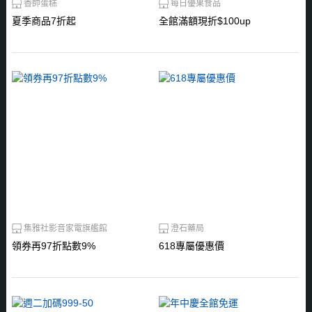
香帥蛋糕
每日優果食品
夏季商品7折起
全館滿額現折$100up
集雅社影音家電旗艦館
澄石藥局
領券再97折點數9%
618專屬優惠價