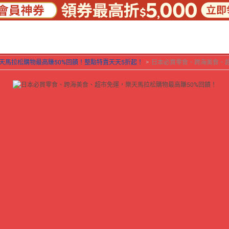
2樂天馬拉松購物最高賺50%回饋！整點特賣天天5折起！
>
日本必買零食、跨海美食、超