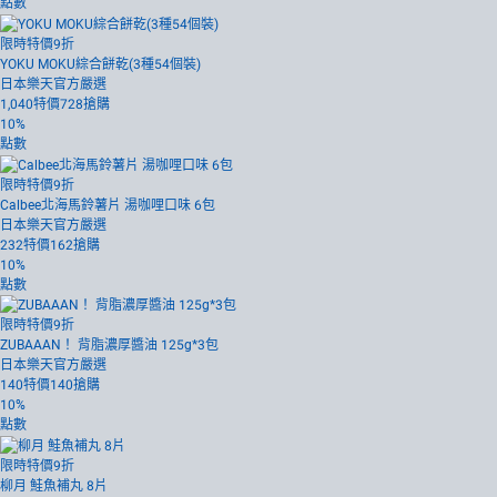
點數
限時特價9折
YOKU MOKU綜合餅乾(3種54個裝)
日本樂天官方嚴選
1,040
特價
728
搶購
10
%
點數
限時特價9折
Calbee北海馬鈴薯片 湯咖哩口味 6包
日本樂天官方嚴選
232
特價
162
搶購
10
%
點數
限時特價9折
ZUBAAAN！ 背脂濃厚醬油 125g*3包
日本樂天官方嚴選
140
特價
140
搶購
10
%
點數
限時特價9折
柳月 鮭魚補丸 8片