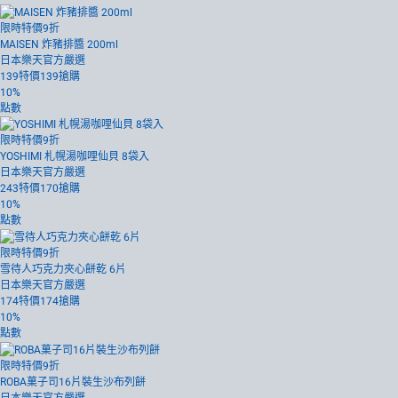
限時特價9折
MAISEN 炸豬排醬 200ml
日本樂天官方嚴選
139
特價
139
搶購
10
%
點數
限時特價9折
YOSHIMI 札幌湯咖哩仙貝 8袋入
日本樂天官方嚴選
243
特價
170
搶購
10
%
點數
限時特價9折
雪待人巧克力夾心餅乾 6片
日本樂天官方嚴選
174
特價
174
搶購
10
%
點數
限時特價9折
ROBA菓子司16片裝生沙布列餅