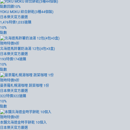
點數回饋10%
YOKU MOKU 綜合餅乾(3種44個裝)
日本樂天官方嚴選
1,476
特價
1,033
搶購
10
%
點數
限時特價9折
北海道馬鈴薯奶油湯 12包(4包×3盒)
日本樂天官方嚴選
193
特價
174
搶購
10
%
點數
限時特價9折
曼荼羅札幌湯咖哩 蔬菜咖哩 1份
日本樂天官方嚴選
322
特價
322
搶購
10
%
點數
限時特價9折
本舖北海道金時芋餅乾 10個入
日本樂天官方嚴選