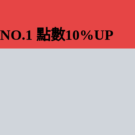
O.1 點數10%UP