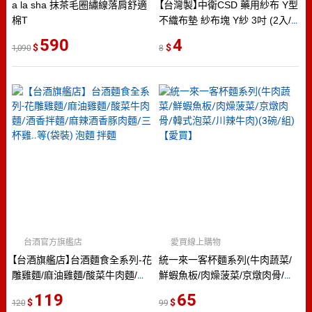
a la sha 抹茶毛圈繡線落肩舒適
【台灣製】中衛CSD 藥用紗布 Y型
棉T
不織布墊 紗布塊 Y紗 3吋 (2入/
包)
590
4
1,090
8
台酒官方旗艦店
愛買線上購物
【台酒旗艦店】台酒麵食全系列-花
統一來一客杯麵系列(牛肉蔬菜/
雕雞麵/麻油雞麵/酸菜牛肉麵/酒
鮮蝦魚板/肉燥菠菜/京燉肉骨/韓
香拌麵/麻辣酒香豚肉麵/三杯雞..
式泡菜/川辣牛肉)(3碗/組)【愛買】
119
65
120
99
等(袋裝) 泡麵 拌麵