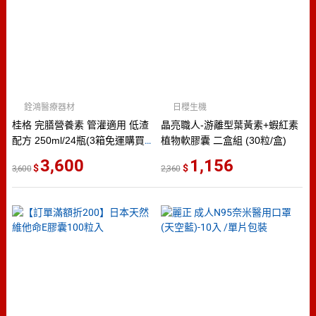
銓鴻醫療器材
日櫻生機
桂格 完膳營養素 管灌適用 低渣
晶亮職人-游離型葉黃素+蝦紅素
配方 250ml/24瓶(3箱免運購買
植物軟膠囊 二盒組 (30粒/盒)
區)
3,600
1,156
3,600
2,360