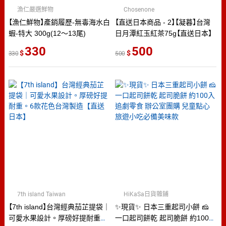
漁仁嚴選鮮物
Chosenone
【漁仁鮮物】產銷履歷-無毒海水白
【直送日本商品 - 2】【凝暮】台灣
蝦-特大 300g(12～13尾)
日月潭紅玉紅茶75g【直送日本】
330
500
330
500
7th island Taiwan
HiKaSa日貨雜鋪
【7th island】台灣經典茄芷提袋｜
✨現貨✨ 日本三重起司小餅 🧀️
可愛水果設計。厚磅好提耐重。
一口起司餅乾 起司脆餅 約100入