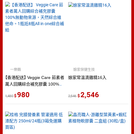
一樂鶴
娘家保健生技
【香港配送】 Veggie Care 茹素者
娘家常溫滴雞精16入
萬人回購綜合補充膠囊 100%無
動物來源，天然綜合維他命。1
980
2,546
1,480
2,546
瓶抵8瓶All in one綜合補給