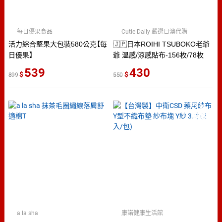
每日優果食品
Cutie Daily 嚴選日澳代購
活力綜合堅果大包裝580公克【每
🇯🇵日本ROIHI TSUBOKO老爺
日優果】
爺 溫感/涼感貼布-156枚/78枚
539
430
899
550
2
％
點數
a la sha
康諾健康生活館