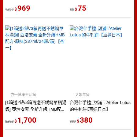
(T1D5BY-P3-PE)
969
75
1,899
85
杏一健康生活館
艾姐年貨
[1箱送2罐/3箱再送不銹鋼單柄湯
台灣伴手禮_甜滿 L’Atelier Lotus
鍋] 亞培安素 全新升級HMB配
的牛軋餅【直送日本】
方-原味(237ml/24罐/箱)【杏一】
1,700
380
2,328
380