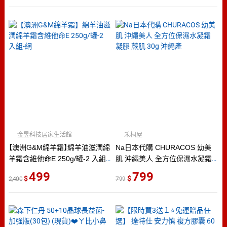
費
金昱科技居家生活館
禾桐屋
【澳洲G&M綿羊霜】綿羊油滋潤綿
Na日本代購 CHURACOS 幼美
羊霜含維他命E 250g/罐-2 入組-
肌 沖繩美人 全方位保濕水凝霜
網
凝膠 蕨肌 30g 沖繩產
499
799
2,400
799