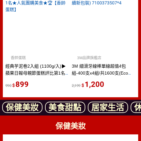
香帥蛋糕
3M品牌旗艦店
經典芋泥卷2入組 (1100g/入)▶
3M 細滑牙線棒單線超值4包
蘋果日報母親節蛋糕評比第1名
組-400支x4組/共1600支(Eco永
★人氣團購美食★🏆【香帥蛋糕】
續新包裝) 7100373507*4
899
1,200
990
2,199
保健美妝
美食甜點
居家生活
保健美妝