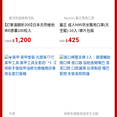
寶貝熊健康樂活館
Rectron 麗正聚鼎口罩
【訂單滿額折200】日本天然維他
麗正 成人N95奈米醫用口罩(天
命E膠囊100粒入
空藍)-10入 /單片包裝
1,200
425
1,500
550
2
％
點數
半屋
福樂多銀髮族居家生活館