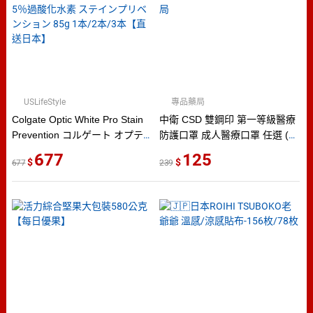
USLifeStyle
專品藥局
Colgate Optic White Pro Stain
中衛 CSD 雙鋼印 第一等級醫療
Prevention コルゲート オプテ
防護口罩 成人醫療口罩 任選 (粉
ィックホワイト プロシリーズ
紅/天空藍/綠色/黃色) 50入/盒
677
125
677
239
ホワイトニング トゥースペース
(台灣製 中衛一級口罩) 專品藥局
ト 5％過酸化水素 ステインプリ
ベンション 85g 1本/2本/3本【直
送日本】