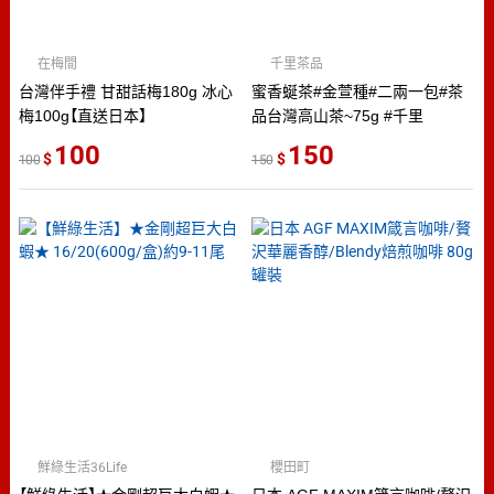
在梅間
千里茶品
台灣伴手禮 甘甜話梅180g 冰心
蜜香蜒茶#金萱種#二兩一包#茶
梅100g【直送日本】
品台灣高山茶~75g #千里
100
150
100
150
鮮綠生活36Life
櫻田町