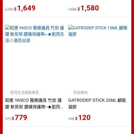
貨
1,649
1,580
2,700
1,580
凱筠生活健康專家
究安藥局
昭惠 YASCO 醫療護具 竹炭 護
GATRODEP STICK 15ML 顧衛
腰 軟背架 腰痛保護帶~★凱筠生
凝膠
活☆滿百出貨
779
120
779
158