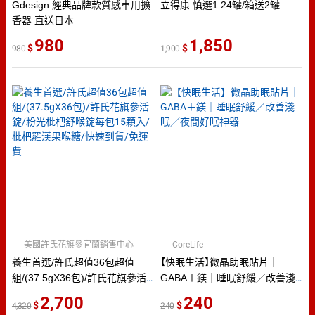
Gdesign 經典品牌款質感車用擴
立得康 慎選1 24罐/箱送2罐
香器 直送日本
980
1,850
980
1,900
美國許氏花旗參宜蘭銷售中心
CoreLife
養生首選/許氏超值36包超值
【快眠生活】微晶助眠貼片｜
組/(37.5gX36包)/許氏花旗參活
GABA＋鎂｜睡眠舒緩／改善淺
錠/粉光枇杷舒喉錠每包15顆入/
眠／夜間好眠神器
2,700
240
4,320
240
枇杷羅漢果喉糖/快速到貨/免運