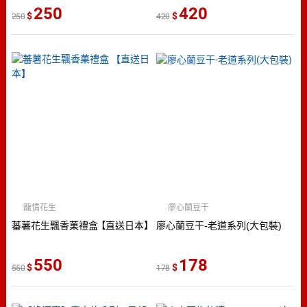
6款花色台灣製造【直送日本】
追劇零食 辦公室團購 兒童點心
250
420
250
420
旅遊小吃必備美味款
龍情花生
廖心蘭豆干
蕃薯花生飄香菓禮盒 【直送日本】
廖心蘭豆干-老道系列(大包裝)
550
178
550
178