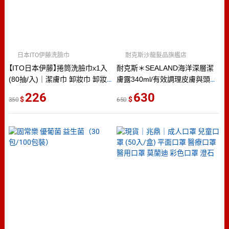
日本ITO伊藤洗臉巾
耐克斯沙龍髮品旗艦店
【ITO日本伊藤】捲筒洗臉巾x1入
耐克斯＊SEALAND海洋深層潔
(80抽/入)｜潔膚巾 卸妝巾 卸妝
膚露340ml/有效調理皮膚與頭皮
棉 拋棄式毛巾 旅遊 旅行 民宿
的環境平衡
226
630
350
650
出國 出差 商務