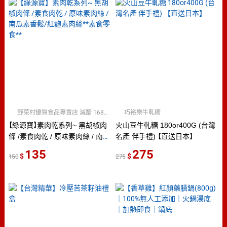
野菜村優質食品專賣店 減醣 168食材
巧裕樂牛軋糖
【綠源寶】素肉乾系列~ 黑胡椒肉
火山豆牛軋糖 180or400G (台灣
條 /素食肉乾 / 原味素肉絲 / 南瓜
名產 伴手禮) 【直送日本】
素香鬆/紅麴素肉絲**素食零食**
135
275
150
275