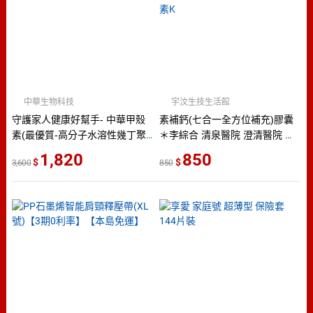
中華生物科技
宇汶生技生活館
守護家人健康好幫手- 中華甲殼
素補鈣(七合一全方位補充)膠囊
素(最優質-高分子水溶性幾丁聚
＊李綜合 清泉醫院 澄清醫院 彰
醣) **新品到貨**熱銷中!!*
基同步販售＊補鈣 海藻鈣 維生
1,820
850
3,600
850
素D 素食 奶素 CPP CBP 維生素
K