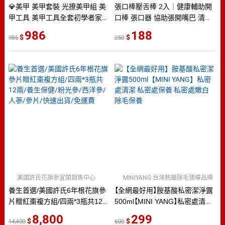
💎美甲 美甲套裝 光撩美甲組 美
張口棒壓舌棒 2入｜健康輔助開
甲工具 美甲工具全套初學者家用
口棒 張口器 協助張開嘴巴 清潔
新手做指甲油膠光療機開店專用
口腔 口腔護理 台灣製造 嘴巴緊
986
188
986
250
全套打磨機
閉 失智長照照護
美國許氏花旗參宜蘭銷售中心
MINIYANG 台灣熱蠟除毛領導品牌
養生首選/美國許氏6年根花旗參
【全網最好用】胺基酸私密潔淨露
片贈紅棗複方組/四兩*3瓶共12
500ml【MINI YANG】私密處清潔
兩/養生保健/粉光參/西洋參/人
私密處保養 私密處嫩白 除毛保
8,800
299
14,400
600
蔘/參片/快速出貨/免運費
養