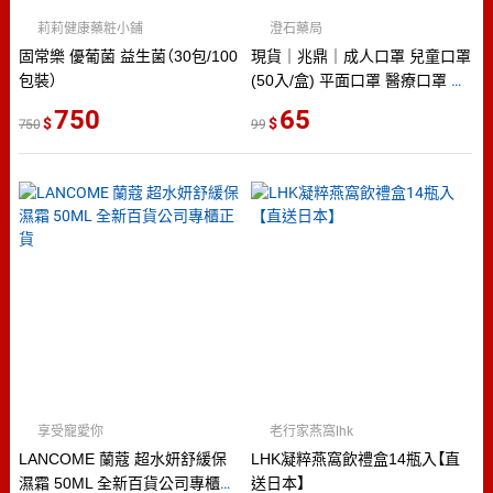
莉莉健康藥粧小鋪
澄石藥局
固常樂 優葡菌 益生菌（30包/100
現貨｜兆鼎｜成人口罩 兒童口罩
包裝）
(50入/盒) 平面口罩 醫療口罩 醫
用口罩 莫蘭迪 彩色口罩 澄石
750
65
750
99
享受寵愛你
老行家燕窩lhk
LANCOME 蘭蔻 超水妍舒緩保
LHK凝粹燕窩飲禮盒14瓶入【直
濕霜 50ML 全新百貨公司專櫃正
送日本】