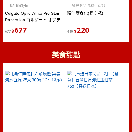
USLifeStyle
極光選品 風格生活館
Colgate Optic White Pro Stain
精油隨身包(贈空瓶)
Prevention コルゲート オプテ
ィックホワイト プロシリーズ
677
220
677
440
ホワイトニング トゥースペース
ト 5％過酸化水素 ステインプリ
ベンション 85g 1本/2本/3本【直
美食甜點
送日本】