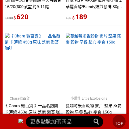
【鮮綠生活】★金剛超巨大白蝦★
日本 AGF MAXIM箴言咖啡/贅沢
16/20(600g/盒)約9-11尾
華麗香醇/Blendy焙煎咖啡 80g罐
裝
620
189
1,080
189
Chara微百貨
小爆炸 Little Explosions
《 Chara 微百貨 》 一品名煎餅
蔓越莓米香穀物 麥片 堅果 燕麥
卡薄燒 450g 原味 芝麻 海苔 咖
穀物 早餐 點心 零食 150g
啡
159
270
TOP
159
270