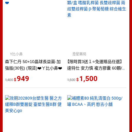
Y比小鼻
澄星藥局
森下仁丹 50+10晶球長益菌-加
【限時買3送１⭐免運贈品任選】
強版(30包) (現貨)❤️ㄚ比小鼻❤️
達特仕 安力慎 複方膠囊 60顆/盒
嗜酸乳桿菌 長雙歧桿菌 兩歧雙
949
1,500
1,400
1,500
歧桿菌 β-聚葡萄糖 綜合維生素