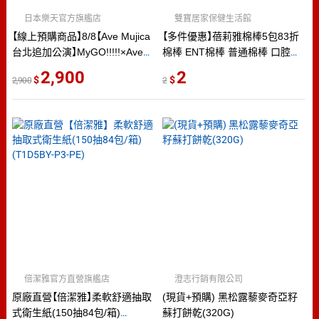
日本樂天官方旗艦店
雙寶居家保健生活館
【線上預購商品】8/8【Ave Mujica
【多件優惠】蓓莉雅棉棒5包83折
台北追加公演】MyGO!!!!!×Ave
棉棒 ENT棉棒 普通棉棒 口腔棉
Mujica ツーマンライブ
棒 3吋棉棒 沖洗棉棒 傷口棉花
2,900
2
2,900
2
「“moment / memory”」台北追加
棒 普通棉花棒
公演 Blu-ray (包含會場特典) [僅
限信用卡付款]
倍潔雅官方直營旗艦店
澄志行銷有限公司
原廠直營【倍潔雅】柔軟舒適抽取
(現貨+預購) 黑松露藜麥奇亞籽
式衛生紙(150抽84包/箱)
蘇打餅乾(320G)