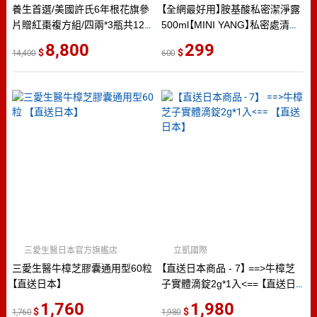
養生首選/美國許氏6年根花旗參
【全網最好用】胺基酸私密潔淨露
片贈紅棗複方組/四兩*3瓶共12
500ml【MINI YANG】私密處清潔
兩/養生保健/粉光參/西洋參/人
私密處保養 私密處嫩白 除毛保
8,800
299
14,400
600
蔘/參片/快速出貨/免運費
養
三愛生醫日本官方旗艦店
立凱國際
三愛生醫牛樟芝膠囊通用型60粒
【直送日本商品 - 7】 ==>牛樟芝
【直送日本】
子實體滴錠2g*1入<== 【直送日
本】
1,760
1,980
1,760
1,980