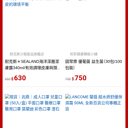
耐克斯沙龍髮品旗艦店
莉莉健康藥粧小鋪
耐克斯＊SEALAND海洋深層潔
固常樂 優葡菌 益生菌（30包/100
膚露340ml/有效調理皮膚與頭皮
包裝）
的環境平衡
630
750
650
750