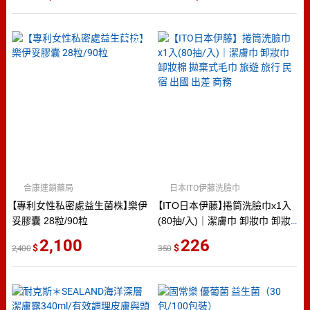
5
％
點數
合康連鎖藥局
日本ITO伊藤洗臉巾
【專利女性私密處益生菌株】樂伊
【ITO日本伊藤】捲筒洗臉巾x1入
妥膠囊 28粒/90粒
(80抽/入)｜潔膚巾 卸妝巾 卸妝
棉 拋棄式毛巾 旅遊 旅行 民宿
2,100
226
2,400
350
出國 出差 商務