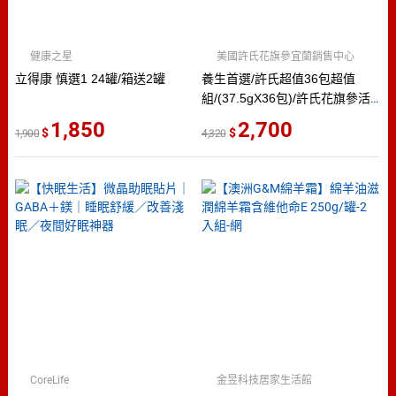
健康之星
美國許氏花旗參宜蘭銷售中心
立得康 慎選1 24罐/箱送2罐
養生首選/許氏超值36包超值
組/(37.5gX36包)/許氏花旗參活
錠/粉光枇杷舒喉錠每包15顆入/
1,850
2,700
1,900
4,320
枇杷羅漢果喉糖/快速到貨/免運
費
CoreLife
金昱科技居家生活館