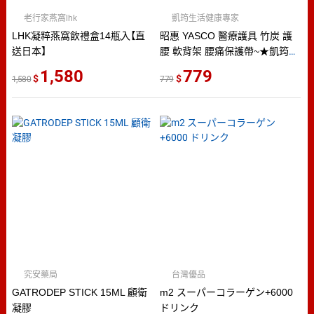
老行家燕窩lhk
凱筠生活健康專家
LHK凝粹燕窩飲禮盒14瓶入【直
昭惠 YASCO 醫療護具 竹炭 護
送日本】
腰 軟背架 腰痛保護帶~★凱筠生
活☆滿百出貨
1,580
779
1,580
779
究安藥局
台灣優品
GATRODEP STICK 15ML 顧衛
m2 スーパーコラーゲン+6000
凝膠
ドリンク