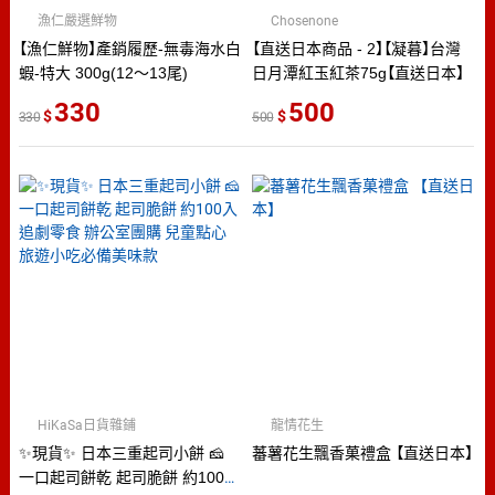
漁仁嚴選鮮物
Chosenone
【漁仁鮮物】產銷履歷-無毒海水白
【直送日本商品 - 2】【凝暮】台灣
蝦-特大 300g(12～13尾)
日月潭紅玉紅茶75g【直送日本】
330
500
330
500
HiKaSa日貨雜鋪
龍情花生
✨現貨✨ 日本三重起司小餅 🧀️
蕃薯花生飄香菓禮盒 【直送日本】
一口起司餅乾 起司脆餅 約100入