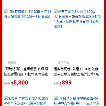
阿爾富山
香帥蛋糕
【限時特價】 3盒超優惠 杏輝 蓉
經典芋泥卷2入組 (1100g/入)▶
憶記膠囊(健) 30粒*3 阿爾富山
蘋果日報母親節蛋糕評比第1名
★人氣團購美食★🏆【香帥蛋糕】
5,300
899
8,700
990