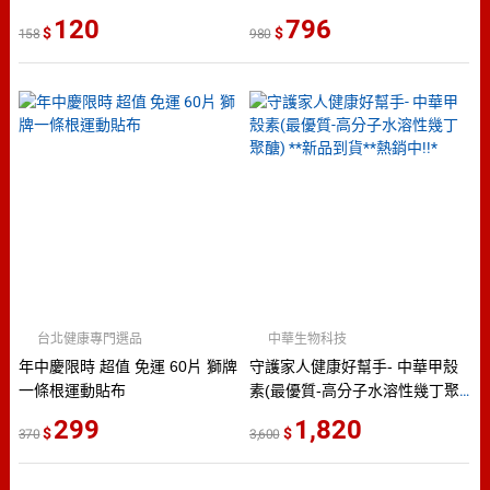
120
796
158
980
台北健康專門選品
中華生物科技
年中慶限時 超值 免運 60片 獅牌
守護家人健康好幫手- 中華甲殼
一條根運動貼布
素(最優質-高分子水溶性幾丁聚
醣) **新品到貨**熱銷中!!*
299
1,820
370
3,600