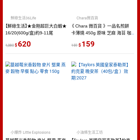
鮮綠生活36Life
Chara微百貨
【鮮綠生活】★金剛超巨大白蝦★
《 Chara 微百貨 》 一品名煎餅
16/20(600g/盒)約9-11尾
卡薄燒 450g 原味 芝麻 海苔 咖
啡
620
159
1,080
159
小爆炸 Little Explosions
小油條生活工坊