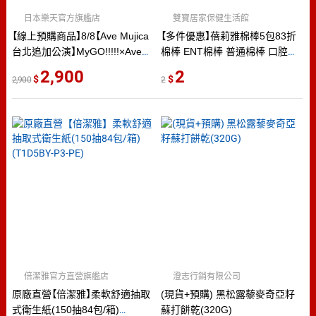
日本樂天官方旗艦店
雙寶居家保健生活館
【線上預購商品】8/8【Ave Mujica
【多件優惠】蓓莉雅棉棒5包83折
台北追加公演】MyGO!!!!!×Ave
棉棒 ENT棉棒 普通棉棒 口腔棉
Mujica ツーマンライブ
棒 3吋棉棒 沖洗棉棒 傷口棉花
2,900
2
2,900
2
「“moment / memory”」台北追加
棒 普通棉花棒
公演 Blu-ray (包含會場特典) [僅
限信用卡付款]
倍潔雅官方直營旗艦店
澄志行銷有限公司
原廠直營【倍潔雅】柔軟舒適抽取
(現貨+預購) 黑松露藜麥奇亞籽
式衛生紙(150抽84包/箱)
蘇打餅乾(320G)