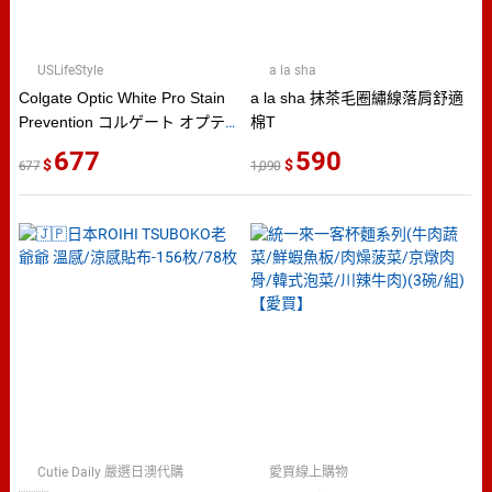
USLifeStyle
a la sha
Colgate Optic White Pro Stain
a la sha 抹茶毛圈繡線落肩舒適
Prevention コルゲート オプテ
棉T
ィックホワイト プロシリーズ
677
590
677
1,090
ホワイトニング トゥースペース
ト 5％過酸化水素 ステインプリ
ベンション 85g 1本/2本/3本【直
送日本】
Cutie Daily 嚴選日澳代購
愛買線上購物