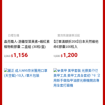
日櫻生機
寶貝熊健康樂活館
晶亮職人-游離型葉黃素+蝦紅素
【訂單滿額折200】日本天然維他
植物軟膠囊 二盒組 (30粒/盒)
命E膠囊100粒入
1,156
1,200
2,360
1,500
2
％
點數