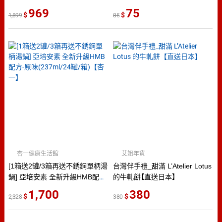
(T1D5BY-P3-PE)
969
75
1,899
85
杏一健康生活館
艾姐年貨
[1箱送2罐/3箱再送不銹鋼單柄湯
台灣伴手禮_甜滿 L’Atelier Lotus
鍋] 亞培安素 全新升級HMB配
的牛軋餅【直送日本】
方-原味(237ml/24罐/箱)【杏一】
1,700
380
2,328
380