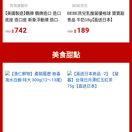
熊賀康醫材
BEBE貝兒
【美國製造】鶴牌 鶴牌造口 造口
BEBE貝兒乳酸菌優格球 寶寶副
底座 造口座 新象浮動環 造口袋
食品 牛奶18g【直送日本】
新象便袋 鶴牌造口術用袋及其附
742
189
750
189
件 佳醫
美食甜點