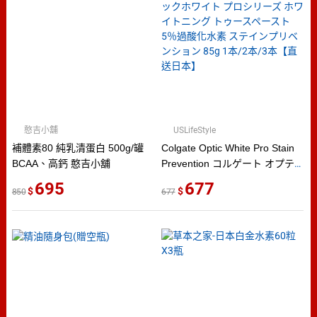
憨吉小舖
USLifeStyle
補體素80 純乳清蛋白 500g/罐
Colgate Optic White Pro Stain
BCAA、高鈣 憨吉小舖
Prevention コルゲート オプテ
ィックホワイト プロシリーズ
695
677
850
677
ホワイトニング トゥースペース
ト 5％過酸化水素 ステインプリ
ベンション 85g 1本/2本/3本【直
送日本】