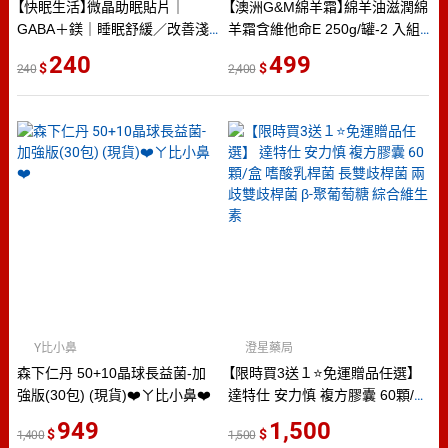
【快眠生活】微晶助眠貼片｜
【澳洲G&M綿羊霜】綿羊油滋潤綿
GABA＋鎂｜睡眠舒緩／改善淺
羊霜含維他命E 250g/罐-2 入組-
眠／夜間好眠神器
網
240
499
240
2,400
Y比小鼻
澄星藥局
森下仁丹 50+10晶球長益菌-加
【限時買3送１⭐免運贈品任選】
強版(30包) (現貨)❤️ㄚ比小鼻❤️
達特仕 安力慎 複方膠囊 60顆/盒
嗜酸乳桿菌 長雙歧桿菌 兩歧雙
949
1,500
1,400
1,500
歧桿菌 β-聚葡萄糖 綜合維生素