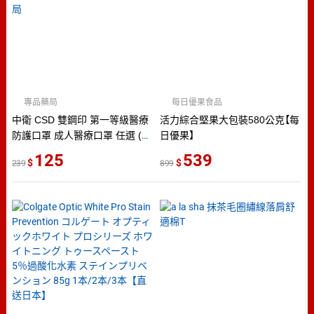
專品藥局
每日優果食品
中衛 CSD 雙鋼印 第一等級醫療
活力綜合堅果大包裝580公克【每
防護口罩 成人醫療口罩 任選 (粉
日優果】
紅/天空藍/綠色/黃色) 50入/盒
125
539
239
899
(台灣製 中衛一級口罩) 專品藥局