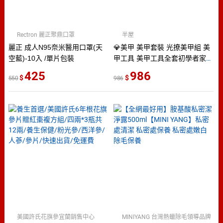
Rectron 麗正聚鼎口罩
半屋
麗正 成人N95奈米醫用口罩(天
💎美甲 美甲套裝 光撩美甲組 美
空藍)-10入 /單片包裝
甲工具 美甲工具全套初學者家用
新手做指甲油膠光療機開店專用
425
986
550
986
全套打磨機
美國許氏花旗參宜蘭銷售中心
MINIYANG 台灣熱蠟除毛領導品牌