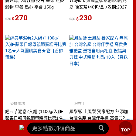
蔓越莓米香穀物 麥片 堅果 燕麥
【Taylors 英國皇家泰勒茶】約克
穀物 早餐 點心 零食 150g
夏 晚安茶（40包/盒 ）效期:2027
270
230
270
280
香帥蛋糕
根在上
經典芋泥卷2入組 (1100g/入)▶
鳳梨酥 土鳳梨 獨家配方 無添加
蘋果日報母親節蛋糕評比第1名
台灣名產 台灣伴手禮 高貴典雅
★人氣團購美食★🏆【香帥蛋糕】
禮盒 送禮自用兩相宜 祝福與典
899
580
TOP
990
580
藏 中式糕點 甜點 10入【直送日