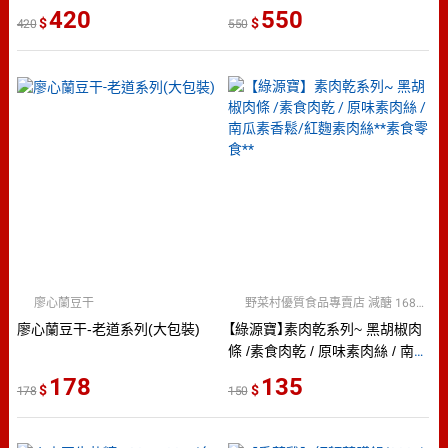
追劇零食 辦公室團購 兒童點心
420
550
420
550
旅遊小吃必備美味款
廖心蘭豆干
野菜村優質食品專賣店 減醣 168食材
廖心蘭豆干-老道系列(大包裝)
【綠源寶】素肉乾系列~ 黑胡椒肉
條 /素食肉乾 / 原味素肉絲 / 南瓜
素香鬆/紅麴素肉絲**素食零食**
178
135
178
150