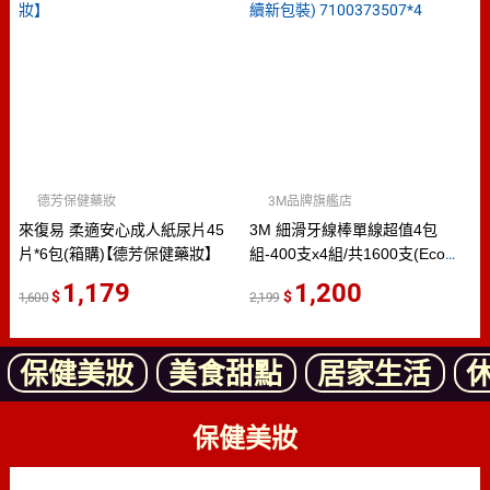
德芳保健藥妝
3M品牌旗艦店
來復易 柔適安心成人紙尿片45
3M 細滑牙線棒單線超值4包
片*6包(箱購)【德芳保健藥妝】
組-400支x4組/共1600支(Eco永
續新包裝) 7100373507*4
1,179
1,200
1,600
2,199
保健美妝
美食甜點
居家生活
保健美妝