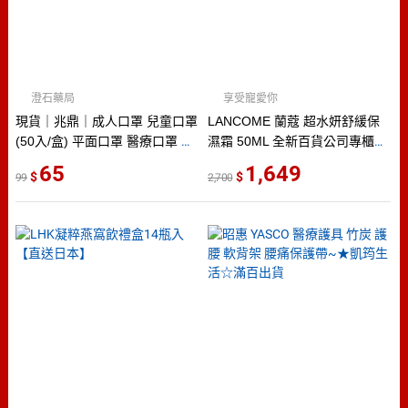
澄石藥局
享受寵愛你
現貨｜兆鼎｜成人口罩 兒童口罩
LANCOME 蘭蔻 超水妍舒緩保
(50入/盒) 平面口罩 醫療口罩 醫
濕霜 50ML 全新百貨公司專櫃正
用口罩 莫蘭迪 彩色口罩 澄石
貨
65
1,649
99
2,700