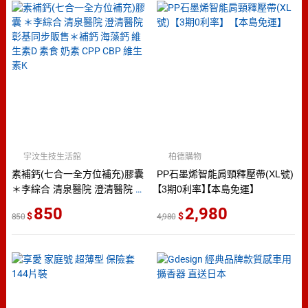
宇汶生技生活館
柏德購物
素補鈣(七合一全方位補充)膠囊
PP石墨烯智能肩頸釋壓帶(XL號)
＊李綜合 清泉醫院 澄清醫院 彰
【3期0利率】【本島免運】
基同步販售＊補鈣 海藻鈣 維生
850
2,980
850
4,980
素D 素食 奶素 CPP CBP 維生素
K