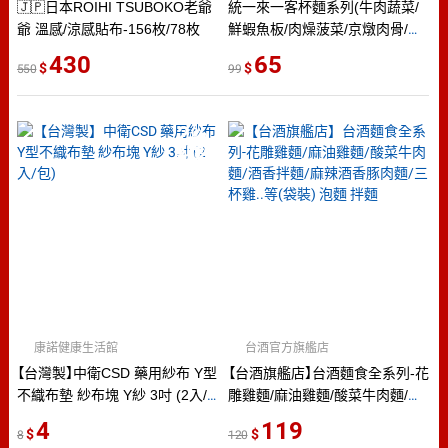
🇯🇵日本ROIHI TSUBOKO老爺
統一來一客杯麵系列(牛肉蔬菜/
爺 溫感/涼感貼布-156枚/78枚
鮮蝦魚板/肉燥菠菜/京燉肉骨/韓
式泡菜/川辣牛肉)(3碗/組)【愛買】
430
65
550
99
2
％
點數
康諾健康生活館
台酒官方旗艦店
【台灣製】中衛CSD 藥用紗布 Y型
【台酒旗艦店】台酒麵食全系列-花
不織布墊 紗布塊 Y紗 3吋 (2入/
雕雞麵/麻油雞麵/酸菜牛肉麵/酒
包)
香拌麵/麻辣酒香豚肉麵/三杯雞..
4
119
8
120
等(袋裝) 泡麵 拌麵