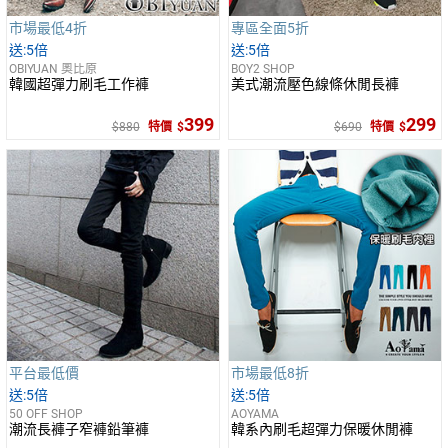
市場最低4折
專區全面5折
5倍
5倍
OBIYUAN 奧比原
BOY2 SHOP
韓國超彈力刷毛工作褲
美式潮流壓色線條休閒長褲
399
299
880
特價
690
特價
平台最低價
市場最低8折
5倍
5倍
50 OFF SHOP
AOYAMA
潮流長褲子窄褲鉛筆褲
韓系內刷毛超彈力保暖休閒褲