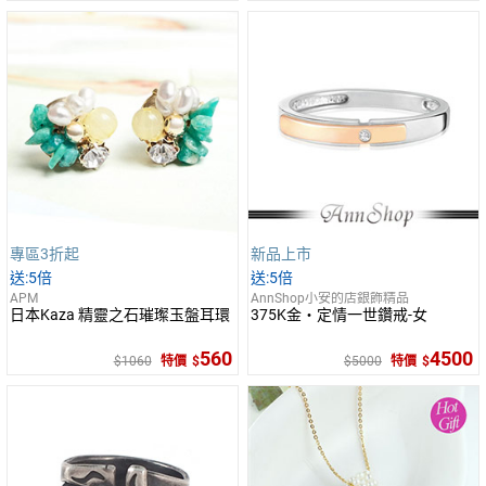
專區3折起
新品上市
5倍
5倍
APM
AnnShop小安的店銀飾精品
日本Kaza 精靈之石璀璨玉盤耳環
375K金‧定情一世鑽戒-女
560
4500
1060
特價
5000
特價