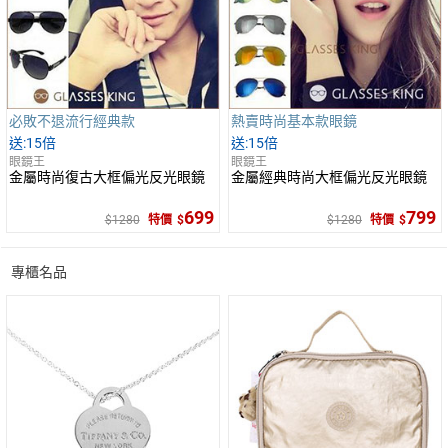
必敗不退流行經典款
熱賣時尚基本款眼鏡
15倍
15倍
眼鏡王
眼鏡王
金屬時尚復古大框偏光反光眼鏡
金屬經典時尚大框偏光反光眼鏡
699
799
1280
特價
1280
特價
專櫃名品