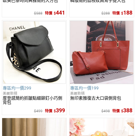
歐美巴黎時尚典雅簡約大方包
韓版簡約荔枝紋肩背手提大包
441
188
588
特價
288
特價
專區均一價299
專區均一價199
美麗新晴
美麗新晴
摩登感簡約抓皺點綴鉚釘小巧側
無印素雅復古大口袋側背包
背包
399
388
499
特價
498
特價