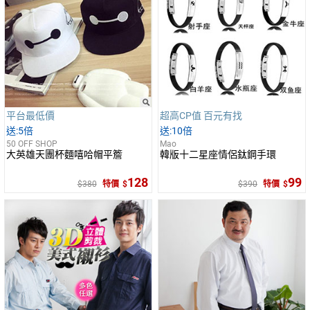
平台最低價
超高CP值 百元有找
5倍
10倍
50 OFF SHOP
Mao
大英雄天團杯麵嘻哈帽平簷
韓版十二星座情侶鈦鋼手環
128
99
380
特價
390
特價