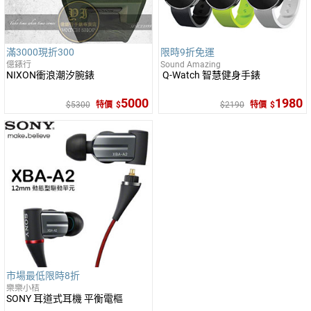
滿3000現折300
限時9折免運
億錶行
Sound Amazing
NIXON衝浪潮汐腕錶
Q-Watch 智慧健身手錶
5000
1980
5300
特價
2190
特價
市場最低限時8折
樂樂小桔
SONY 耳道式耳機 平衡電樞