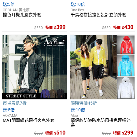
5倍
10倍
OBIYUAN 奧比原
One Boy
撞色耳機孔風衣外套
千鳥格拼接撞色設計立領外套
399
430
580
特價
680
特價
市場最低7折
限時特價45折
5倍
10倍
AOYAMA
Mao
MA1羽翼繡花飛行夾克外套
情侶款防曬防水防風拼色連帽外
套
510
299
680
特價
690
特價