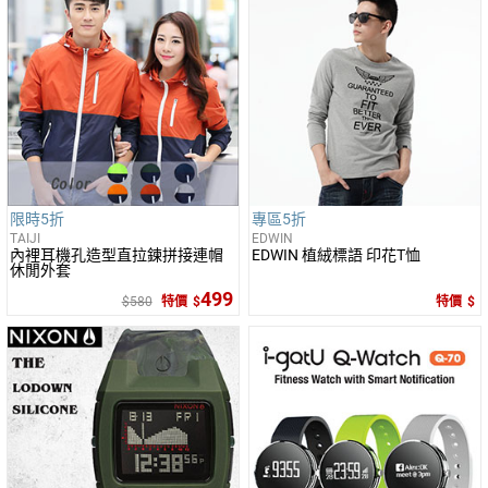
限時5折
專區5折
TAIJI
EDWIN
內裡耳機孔造型直拉鍊拼接連帽
EDWIN 植絨標語 印花T恤
休閒外套
499
580
特價
特價