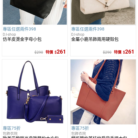
專區任選兩件398
專區任選兩件398
D.I-shop
D.I-shop
仿羊皮燙金字母小包
金屬小鹿吊飾兩用硬殼包
261
261
290
特價
290
特價
專區75折
專區75折
包飾衣院
包飾衣院