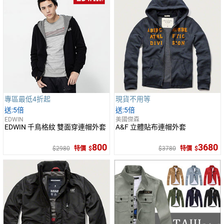
專區最低4折起
現貨不用等
5倍
5倍
EDWIN
美國傑森
EDWIN 千鳥格紋 雙面穿連帽外套
A&F 立體貼布連帽外套
800
3680
2980
特價
3780
特價