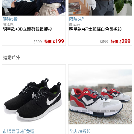
限時5折
限時5折
魔法施
魔法施
明星款●3D立體剪裁長襯衫
明星款●紳士藍條白色長襯衫
199
299
399
特價
599
特價
運動戶外
市場最低6折免運
全店79折起