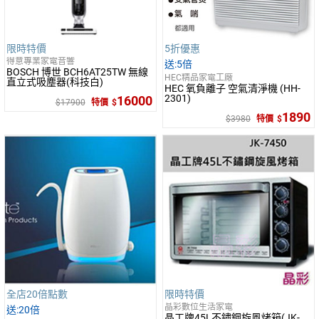
限時特價
5折優惠
得意專業家電音響
5倍
BOSCH 博世 BCH6AT25TW 無線
HEC精品家電工廠
直立式吸塵器(科技白)
HEC 氧負離子 空氣清淨機 (HH-
2301)
16000
17900
特價
1890
3980
特價
全店20倍點數
限時特價
晶彩數位生活家電
20倍
晶工牌45L不鏽鋼旋風烤箱(JK-