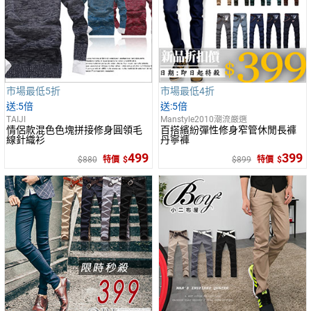
市場最低5折
市場最低4折
5倍
5倍
TAIJI
Manstyle2010潮流嚴選
情侶款混色色塊拼接修身圓領毛
百搭繽紛彈性修身窄管休閒長褲
線針織衫
丹寧褲
499
399
880
特價
899
特價