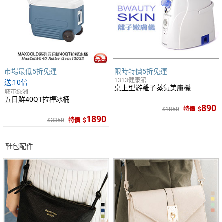
市場最低5折免運
限時特價5折免運
1313健康館
10倍
桌上型游離子蒸氣美膚機
城市綠洲
五日鮮40QT拉桿冰桶
890
1850
特價
1890
3350
特價
鞋包配件