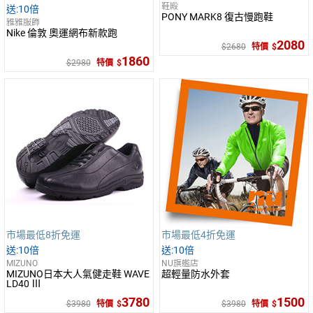
鞋殿
10倍
PONY MARK8 復古慢跑鞋
雅雅服飾
Nike 倫敦 奧運網布新款跑
2080
2680
特價
1860
2980
特價
市場最低8折免運
市場最低4折免運
10倍
10倍
MIZUNO
NU旗艦店
MIZUNO日本大人氣健走鞋 WAVE
超輕量防水外套
LD40 Ⅲ
3780
1500
3980
特價
3980
特價