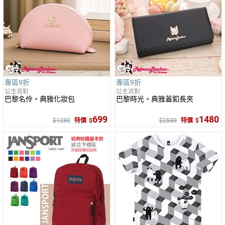
專區9折
專區9折
公主派對
公主派對
巴黎名伶。典雅化妝包
巴黎時光。典雅蓋釦長夾
699
1480
1280
特價
2580
特價