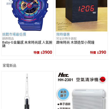
挑戰市場最低價
限時優惠
錶飾精品
完全計時手錶館
Baby-G金屬感 未來時尚感 人氣腕
趣味時尚 木頭造型小鬧鐘
錶
3900
390
特價
特價
家電新品