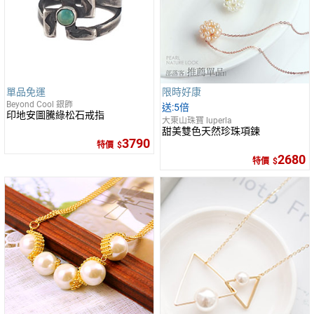
單品免運
限時好康
Beyond Cool 銀飾
5倍
印地安圖騰綠松石戒指
大東山珠寶 luperla
甜美雙色天然珍珠項鍊
3790
特價
2680
特價