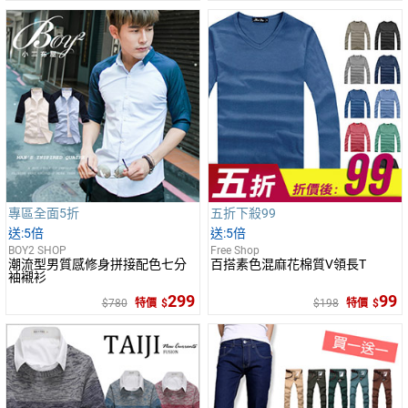
專區全面5折
五折下殺99
5倍
5倍
BOY2 SHOP
Free Shop
潮流型男質感修身拼接配色七分
百搭素色混麻花棉質V領長T
袖襯衫
299
99
780
特價
198
特價