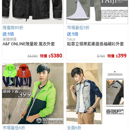
限量款85折
市場最低5折
5倍
5倍
美國傑森
TAIJI
A&F ONLINE限量款 風衣外套
貼章立領黑釦素面長袖襯衫外套
5380
399
6380
特價
780
特價
市場最低6折
全面6折