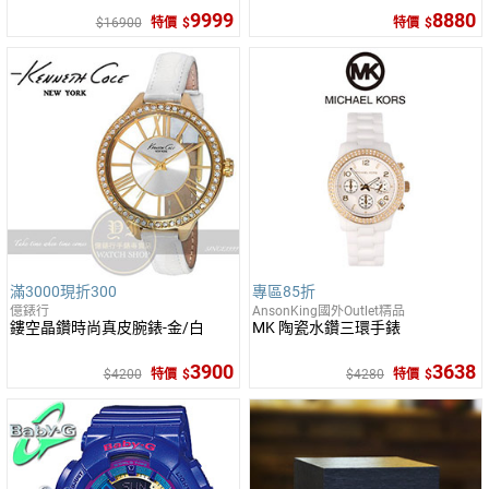
9999
8880
16900
特價
特價
滿3000現折300
專區85折
億錶行
AnsonKing國外Outlet精品
鏤空晶鑽時尚真皮腕錶-金/白
MK 陶瓷水鑽三環手錶
3900
3638
4200
特價
4280
特價