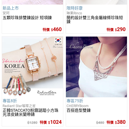
新品上市
限時好康
安珂
琳果Rinco
五顆珍珠排雙鍊設計 短項鍊
簡約設計雙三角金屬線條珍珠短
鍊
460
290
特價
特價
專區8折
專區75折
Radiant Star璀璨之星
CHERRYBoom
正韓STACCATO粉霧謎蹤小方珠
百搭造型雙鍊
光漆皮錶米蘭帶錶
1024
380
1280
特價
480
特價