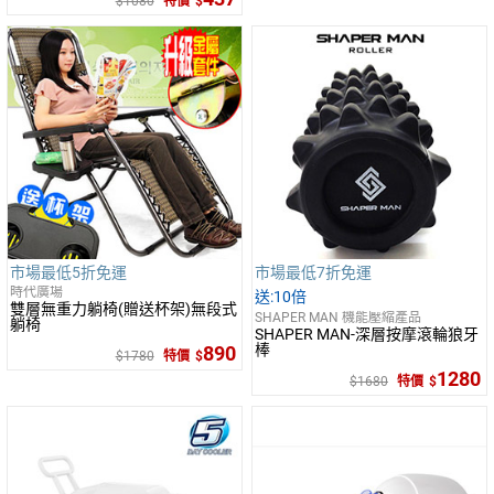
1080
特價
市場最低5折免運
市場最低7折免運
時代廣場
10倍
雙層無重力躺椅(贈送杯架)無段式
SHAPER MAN 機能壓縮產品
躺椅
SHAPER MAN-深層按摩滾輪狼牙
棒
890
1780
特價
1280
1680
特價