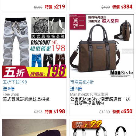
219
384
580
特價
480
特價
五折下殺198
市場最低4折
5倍
5倍
Free Shop
Manstyle2010潮流嚴選
美式質感舒適螺紋長棉褲
公事包ManStyle潮流嚴選買一送
一韓版手提電腦包
198
650
396
特價
1380
特價