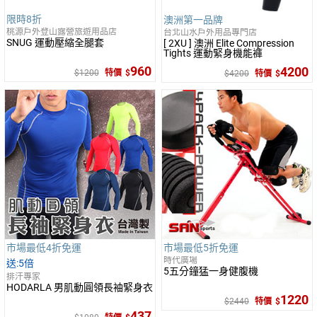
限時8折
澳洲第一品牌
桃源戶外登山露營旅遊用品店
台北山水戶外用品專門店
SNUG 運動壓縮全腿套
[ 2XU ] 澳洲 Elite Compression
Tights 運動緊身機能褲
960
4200
1200
特價
4200
特價
市場最低4折免運
市場最低5折免運
時代廣場
5倍
5五分鐘猛一身健腹機
排汗專家
HODARLA 男肌動圓領長袖緊身衣
1220
2440
特價
437