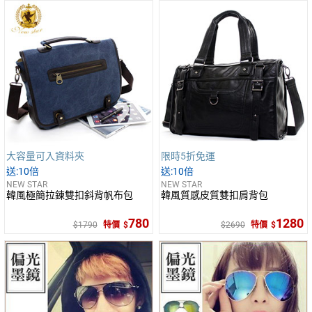
大容量可入資料夾
限時5折免運
10倍
10倍
NEW STAR
NEW STAR
韓風極簡拉鍊雙扣斜背帆布包
韓風質感皮質雙扣肩背包
780
1280
1790
特價
2690
特價