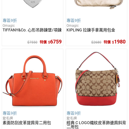
專區9折
專區9折
Omagic
Omagic
TIFFANY&Co. 心形吊飾鍊墜/項鍊
KIPLING 拉鍊手拿萬用包金
6759
1980
7550
特價
2680
特價
專區9折
專區9折
愛名牌
愛名牌
素面防刮皮革提肩背二用包
經典 C LOGO織紋皮革飾邊肩斜背
二用包