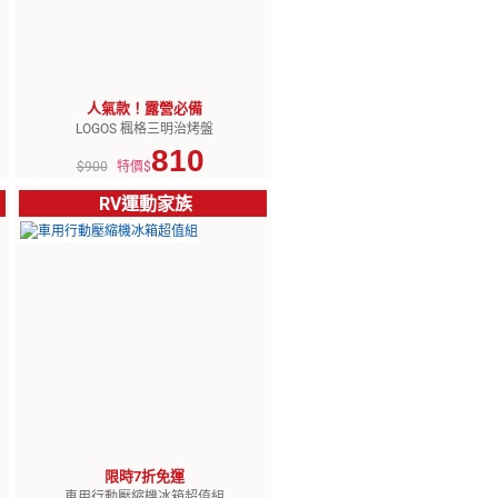
人氣款！露營必備
LOGOS 楓格三明治烤盤
810
$900
特價$
RV運動家族
限時7折免運
車用行動壓縮機冰箱超值組