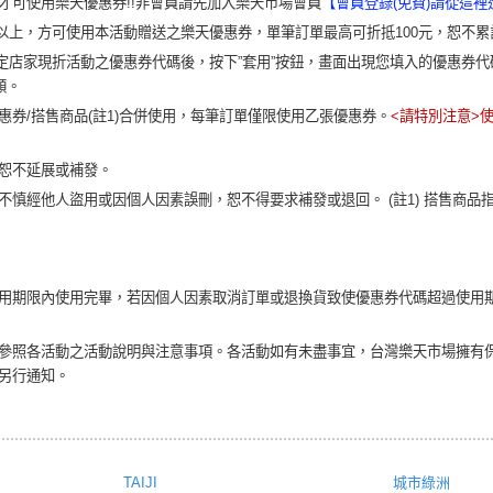
才可使用樂天優惠券!!非會員請先加入樂天市場會員
【會員登錄(免費)請從這裡
含)以上，方可使用本活動贈送之樂天優惠券，單筆訂單最高可折抵100元，恕不
100指定店家現折活動之優惠券代碼後，按下”套用”按鈕，畫面出現您填入的優惠券
額。
惠券/搭售商品(註1)合併使用，每筆訂單僅限使用乙張優惠券。
<請特別注意>
恕不延展或補發。
慎經他人盜用或因個人因素誤刪，恕不得要求補發或退回。 (註1) 搭售商品指組
用期限內使用完畢，若因個人因素取消訂單或退換貨致使優惠券代碼超過使用
參照各活動之活動說明與注意事項。各活動如有未盡事宜，台灣樂天市場擁有
另行通知。
TAIJI
城市綠洲