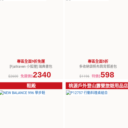
專區全面9折免運
專區全面5折
[Fjallraven 小狐狸] 瑞典書包
多收納袋帆布肩背郵差包
2340
598
$2600
免運價$
$1196
特價$
鞋殿
桃源戶外登山露營旅遊用品店