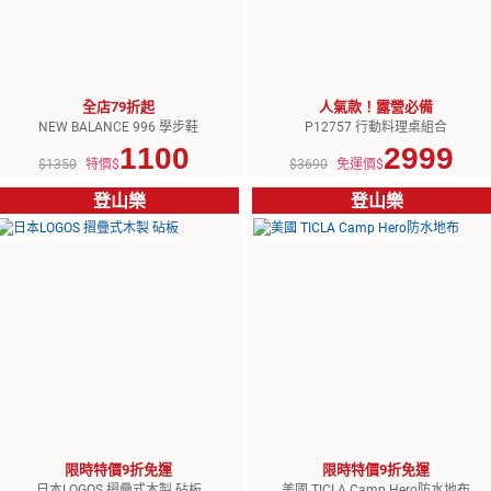
全店79折起
人氣款！露營必備
NEW BALANCE 996 學步鞋
P12757 行動料理桌組合
1100
2999
$1350
特價$
$3690
免運價$
登山樂
登山樂
限時特價9折免運
限時特價9折免運
日本LOGOS 摺疊式木製 砧板
美國 TICLA Camp Hero防水地布