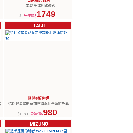
日系經典品牌
日本製 牛津釦領襯衫
1749
$
免運價$
TAIJI
限時5折免運
帽
情侶款星星貼章加厚鋪棉毛邊連帽外套
980
$1980
免運價$
MIZUNO