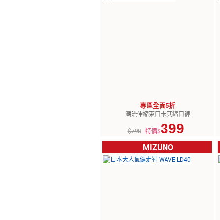
專區全面5折
潮流伸縮束口卡其縮口褲
399
$798
特價$
MIZUNO