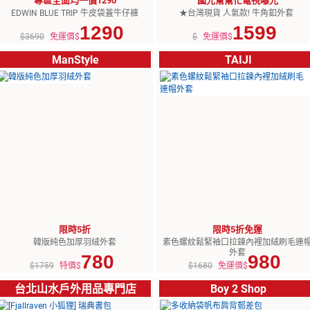
專區全面均一價1290
國光幫幫忙電視曝光
EDWIN BLUE TRIP 牛皮袋蓋牛仔褲
★台灣現貨 人氣款! 牛角釦外套
1290
1599
$3690
免運價$
$
免運價$
ManStyle
TAIJI
限時5折
限時5折免運
韓版純色加厚羽絨外套
素色螺紋鬆緊袖口拉鍊內裡加絨刷毛連
外套
780
980
$1759
特價$
$1680
免運價$
台北山水戶外用品專門店
Boy 2 Shop