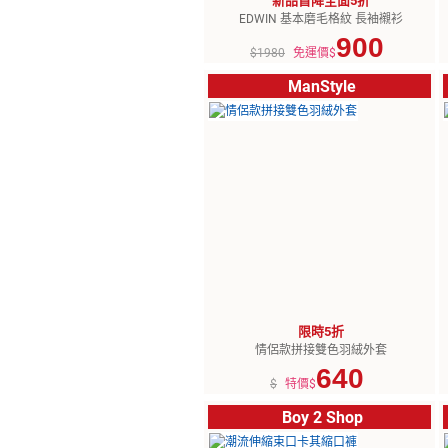
新品首降全面5折
EDWIN 基本磨毛格紋 長袖襯衫
900
$1980
免運價$
ManStyle
限時5折
情侶款拼接雙色羽絨外套
640
$
特價$
Boy 2 Shop