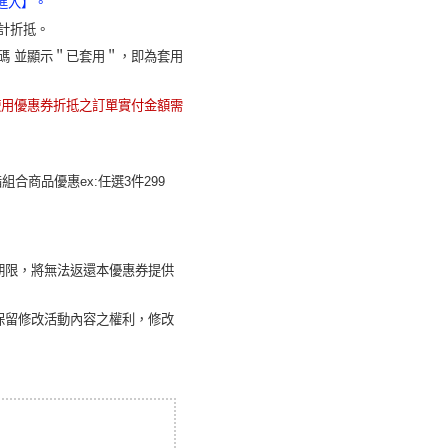
進入】。
累計折抵。
代碼 並顯示＂已套用＂，即為套用
使用優惠券折抵之訂單實付金額需
合商品優惠ex:任選3件299
期限，將無法返還本優惠券提供
保留修改活動內容之權利，修改