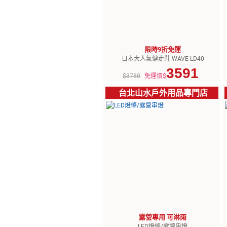
限時9折免運
日本大人氣健走鞋 WAVE LD40
3591
$3780
免運價$
台北山水戶外用品專門店
露營專用 可淋雨
LED燈條/露營串燈