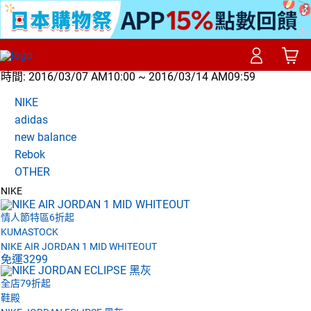
時間:
2016/03/07 AM10:00 ~ 2016/03/14 AM09:59
NIKE
adidas
new balance
Rebok
OTHER
NIKE
情人節特區6折起
KUMASTOCK
NIKE AIR JORDAN 1 MID WHITEOUT
免運
3299
全店79折起
鞋殿