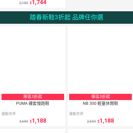
1,744
2,180
踏春新鞋3折起 品牌任你選
專區3折起
專區3折起
PUMA 襪套慢跑鞋
NB 300 輕量休閒鞋
運動世界
運動世界
1,188
1,188
3,680
2,650
5
％