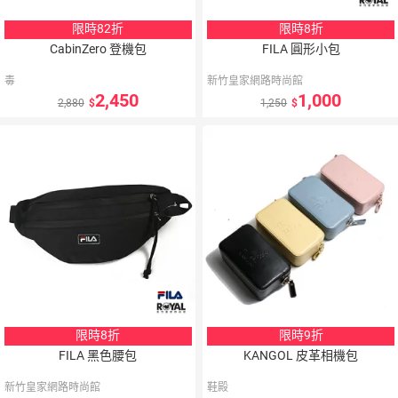
限時82折
限時8折
CabinZero 登機包
FILA 圓形小包
毒
新竹皇家網路時尚館
2,450
1,000
2,880
1,250
5
％
點數
限時8折
限時9折
FILA 黑色腰包
KANGOL 皮革相機包
新竹皇家網路時尚館
鞋殿