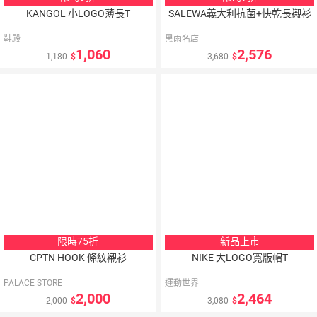
KANGOL 小LOGO薄長T
SALEWA義大利抗菌+快乾長襯衫
鞋殿
黑雨名店
1,060
2,576
1,180
3,680
5
％
點數
限時75折
新品上市
CPTN HOOK 條紋襯衫
NIKE 大LOGO寬版帽T
PALACE STORE
運動世界
2,000
2,464
2,000
3,080