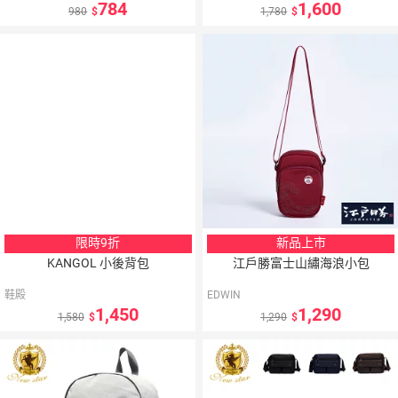
784
1,600
980
1,780
5
％
點數
限時9折
新品上市
KANGOL 小後背包
江戶勝富士山繡海浪小包
鞋殿
EDWIN
1,450
1,290
1,580
1,290