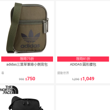
5
％
點數
限時75折
限時81折
adidas三葉草軍綠小側背包
ADIDAS 圓形腰包
毒
運動世界
750
1,049
990
1,290
5
％
點數