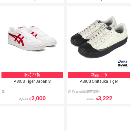
5
％
點數
限時77折
新品上市
ASICS Tiger Japan S
ASICS Onitsuka Tiger
毒
新竹皇家網路時尚館
2,000
3,222
2,500
3,580
5
％
5
％
點數
點數