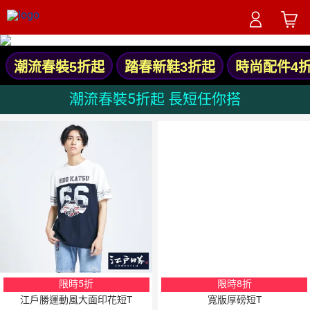
潮流春裝5折起
踏春新鞋3折起
時尚配件4
潮流春裝5折起 長短任你搭
限時5折
限時8折
江戶勝運動風大面印花短T
寬版厚磅短T