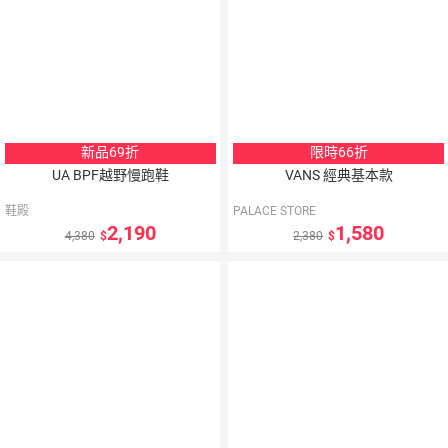
新品69折
限時66折
UA BPF越野慢跑鞋
VANS 經典基本款
鞋殿
PALACE STORE
2,190
1,580
4,380
2,380
10
％
10
％
點數
點數