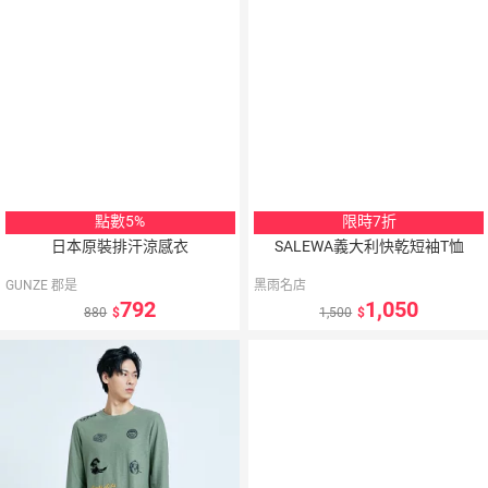
點數5%
限時7折
日本原裝排汗涼感衣
SALEWA義大利快乾短袖T恤
GUNZE 郡是
黑雨名店
792
1,050
880
1,500
5
％
點數