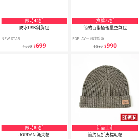
限時44折
推薦77折
防水USB斜胸包
簡約百搭極輕量空氣包
NEW STAR
EGPLAY一同趣郊遊
699
990
1,590
1,280
限時85折
新品上市
JORDAN 漁夫帽
簡約反折皮標毛帽