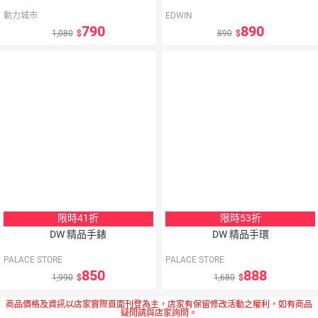
動力城市
EDWIN
790
890
1,080
890
5
％
5
％
點數
點數
限時41折
限時53折
DW 精品手錶
DW 精品手環
PALACE STORE
PALACE STORE
850
888
1,990
1,680
商品價格及資訊以店家實際頁面刊登為主，店家有保留修改活動之權利，如有商品
疑問請與店家詢問。