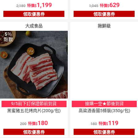
1,199
629
2,180
特價
1,045
特價
領取優惠券
領取優惠券
大成食品
揪鮮級
5
％
5
％
點數
點數
9/5前下訂保證節前到貨
搶購一空★節後到貨
黑蜜豬五花烤肉片(200g/包)
高粱酒香腸5條裝(350g/包)
180
119
200
特價
180
特價
領取優惠券
領取優惠券