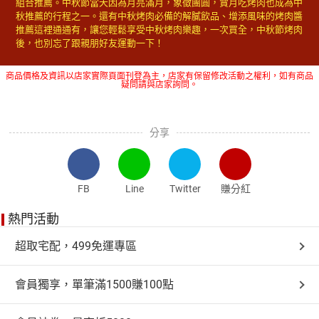
組合推薦。中秋節當天因為月亮滿月，象徵團圓，賞月吃烤肉也成為中
秋推薦的行程之一。還有中秋烤肉必備的解膩飲品、增添風味的烤肉醬
推薦這裡通通有，讓您輕鬆享受中秋烤肉樂趣，一次買全，中秋節烤肉
後，也別忘了跟親朋好友運動一下！
商品價格及資訊以店家實際頁面刊登為主，店家有保留修改活動之權利，如有商品
疑問請與店家詢問。
分享
FB
Line
Twitter
賺分紅
熱門活動
超取宅配，499免運專區
會員獨享，單筆滿1500賺100點