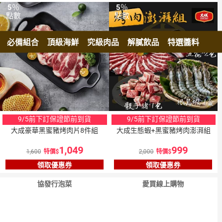
5
％
5
％
點數
點數
必備組合
頂級海鮮
究級肉品
解膩飲品
特選醬料
9/5前下訂保證節前到貨
9/5前下訂保證節前到貨
大成豪華黑蜜豬烤肉片8件組
大成生態蝦+黑蜜豬烤肉澎湃組
1,049
999
1,600
特價
2,000
特價
領取優惠券
領取優惠券
協發行泡菜
愛買線上購物
15
％
點數