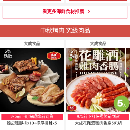
看更多海鮮食材推薦
中秋烤肉 究級肉品
大成食品
大成食品
5
％
5
％
點數
點數
9/5前下訂保證節前到貨
9/5前下訂保證節前到貨
脆皮雞腿排x10+極厚排骨x5
大成花雕酒雞肉香腸5包組