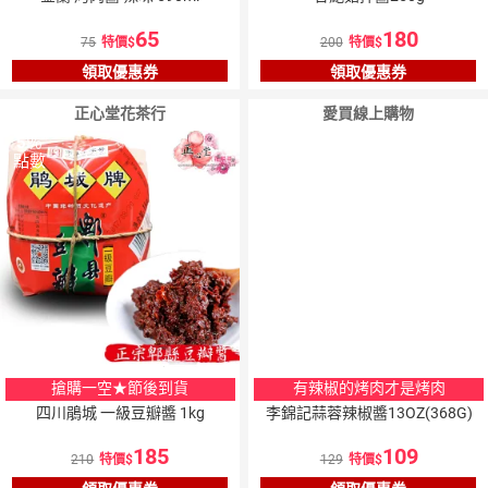
65
180
75
特價
200
特價
領取優惠券
領取優惠券
正心堂花茶行
愛買線上購物
5
％
點數
搶購一空★節後到貨
有辣椒的烤肉才是烤肉
四川鵑城 一級豆瓣醬 1kg
李錦記蒜蓉辣椒醬13OZ(368G)
185
109
210
特價
129
特價