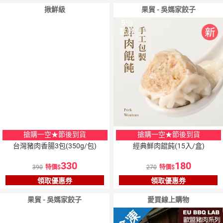
揪鮮級
果貿 - 吳媽家餃子
5
％
5
％
點數
點數
搶購一空★節後到貨
搶購一空★節後到貨
台灣豬肉香腸3包(350g/包)
經典鮮肉餛飩(15入/盒)
330
180
390
特價
270
特價
領取優惠券
領取優惠券
果貿 - 吳媽家餃子
愛買線上購物
5
％
點數