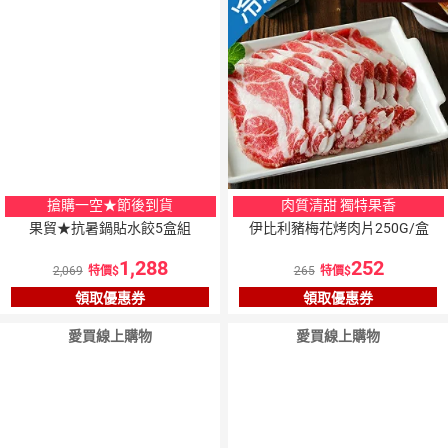
搶購一空★節後到貨
肉質清甜 獨特果香
果貿★抗暑鍋貼水餃5盒組
伊比利豬梅花烤肉片250G/盒
1,288
252
2,069
特價
265
特價
領取優惠券
領取優惠券
愛買線上購物
愛買線上購物