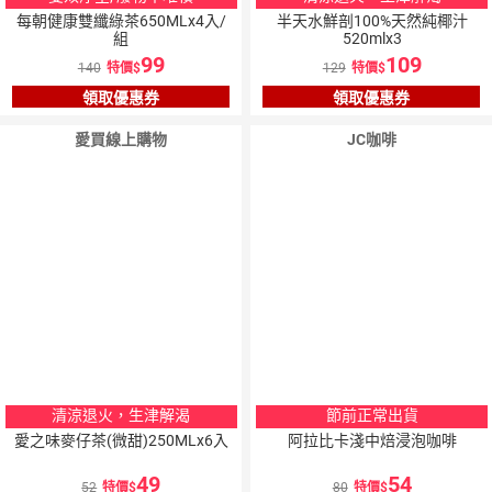
每朝健康雙纖綠茶650MLx4入/
半天水鮮剖100%天然純椰汁
組
520mlx3
99
109
140
特價
129
特價
領取優惠券
領取優惠券
愛買線上購物
JC咖啡
5
％
點數
清涼退火，生津解渴
節前正常出貨
愛之味麥仔茶(微甜)250MLx6入
阿拉比卡淺中焙浸泡咖啡
49
54
52
特價
80
特價