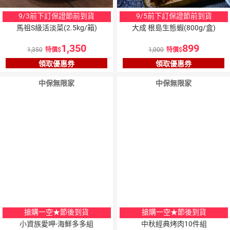
9/3前下訂保證節前到貨
9/5前下訂保證節前到貨
馬祖S級活淡菜(2.5kg/箱)
大成 根島生態蝦(800g/盒)
1,350
899
1,350
特價
1,000
特價
領取優惠券
領取優惠券
中保無限家
中保無限家
搶購一空★節後到貨
搶購一空★節後到貨
小資族愛呷-海鮮多多組
中秋經典烤肉10件組