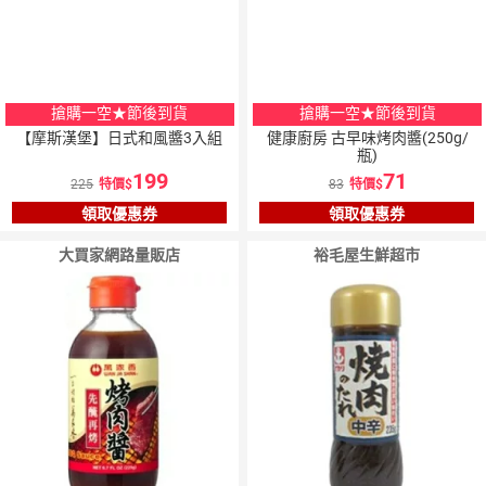
搶購一空★節後到貨
搶購一空★節後到貨
【摩斯漢堡】日式和風醬3入組
健康廚房 古早味烤肉醬(250g/
瓶)
199
71
225
特價
83
特價
領取優惠券
領取優惠券
大買家網路量販店
裕毛屋生鮮超市