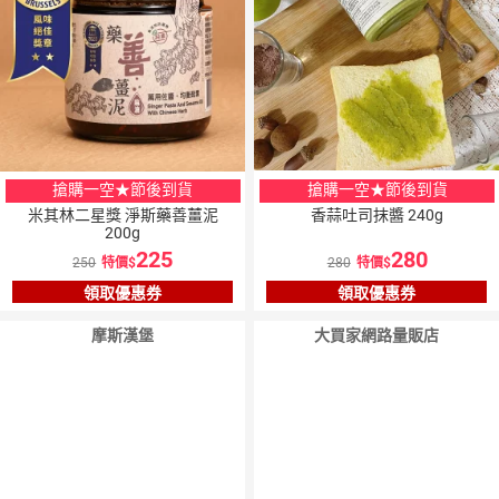
搶購一空★節後到貨
搶購一空★節後到貨
米其林二星獎 淨斯藥善薑泥
香蒜吐司抹醬 240g
200g
225
280
250
特價
280
特價
領取優惠券
領取優惠券
摩斯漢堡
大買家網路量販店