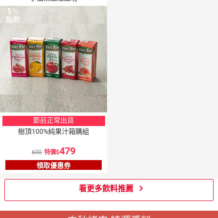
5
％
點數
節前正常出貨
樹頂100%純果汁箱購組
479
600
特價
領取優惠券
看更多飲料推薦