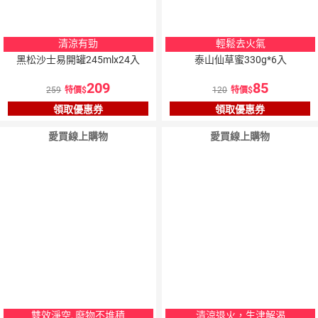
清涼有勁
輕鬆去火氣
黑松沙士易開罐245mlx24入
泰山仙草蜜330g*6入
209
85
259
特價
120
特價
領取優惠券
領取優惠券
愛買線上購物
愛買線上購物
雙效淨空, 廢物不堆積
清涼退火，生津解渴