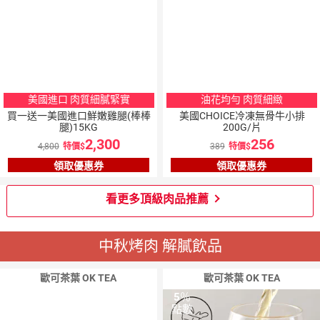
美國進口 肉質細膩緊實
油花均勻 肉質細緻
買一送一美國進口鮮嫩雞腿(棒棒
美國CHOICE冷凍無骨牛小排
腿)15KG
200G/片
2,300
256
4,800
特價
389
特價
領取優惠券
領取優惠券
看更多頂級肉品推薦
中秋烤肉 解膩飲品
歐可茶葉 OK TEA
歐可茶葉 OK TEA
5
％
5
％
點數
點數