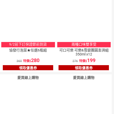
9/2前下訂保證節前到貨
兩種口味雙享受
協發行泡菜★任選6瓶組
可口可樂 可樂&雪碧團圓澎湃組
350ml x12
280
199
360
特價
276
特價
領取優惠券
領取優惠券
愛買線上購物
愛買線上購物