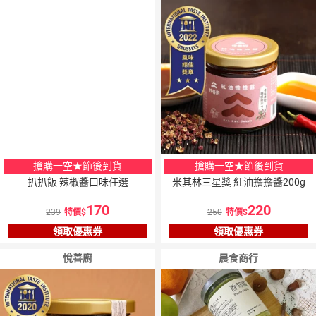
5
％
點數
搶購一空★節後到貨
搶購一空★節後到貨
扒扒飯 辣椒醬口味任選
米其林三星獎 紅油擔擔醬200g
170
220
239
特價
250
特價
領取優惠券
領取優惠券
悅善廚
晨食商行