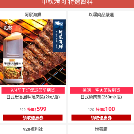
中秋烤肉 特選醬料
阿家海鮮
以曜肉品嚴選
5
％
點數
9/4前下訂保證節前到貨
搶購一空★節後到貨
日式炭香風味燒肉醬(2kg/瓶)
日式燒肉醬(260ml/瓶)
599
100
599
特價
120
特價
領取優惠券
領取優惠券
928福利社
悅善廚