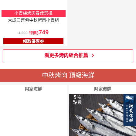
小資族烤肉最佳選擇
大成三連包中秋烤肉小資組
749
1,299
特價
領取優惠券
看更多烤肉組合推薦
中秋烤肉 頂級海鮮
阿家海鮮
阿家海鮮
5
％
5
％
點數
點數