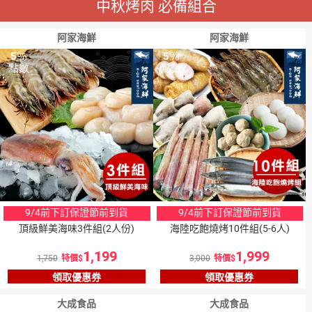
中秋烤肉 必備組合
阿家海鮮
阿家海鮮
5
％
5
％
點數
點數
9/4前下訂保證節前到貨
9/4前下訂保證節前到貨
頂級鮮美海味3件組(2人份)
海陸吃飽燒烤10件組(5-6人)
1,199
1,999
1,750
特價
3,000
特價
領取優惠券
領取優惠券
大成食品
大成食品