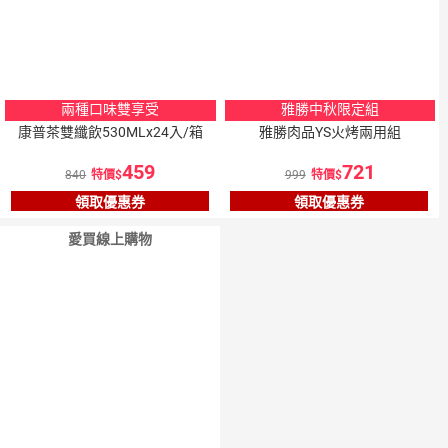
兩種口味雙享受
雅勝中秋限定組
康普茶雙纖飲530MLx24入/箱
雅勝肉品YS火烤兩用組
459
721
840
特價
999
特價
領取優惠券
領取優惠券
愛買線上購物