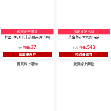
節前正常出貨
節前正常出貨
韓國Jelly.B低卡蒟蒻果凍150g
蜂蜜菊花木耳即時飲
37
540
69
特價
690
特價
領取優惠券
領取優惠券
愛買線上購物
愛買線上購物