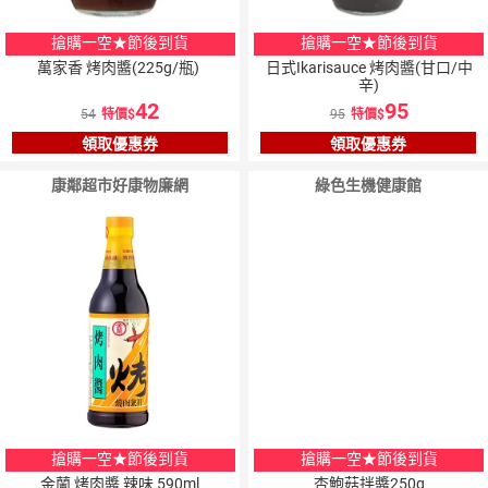
搶購一空★節後到貨
搶購一空★節後到貨
萬家香 烤肉醬(225g/瓶)
日式Ikarisauce 烤肉醬(甘口/中
辛)
42
95
54
特價
95
特價
領取優惠券
領取優惠券
康鄰超市好康物廉網
綠色生機健康館
搶購一空★節後到貨
搶購一空★節後到貨
金蘭 烤肉醬 辣味 590ml
杏鮑菇拌醬250g