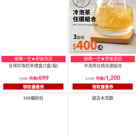
搶購一空★節後到貨
搶購一空★節後到貨
台灣珍珠奶茶禮盒(2盒/組)
冷泡茶任挑任選組合
699
1,200
1,000
特價
2,100
特價
領取優惠券
領取優惠券
928福利社
述古木耳飲
5
％
5
％
點數
點數