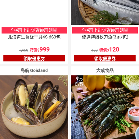
9/4前下訂保證節前到貨
9/4前下訂保證節前到貨
北海道生食級干貝4S-6S3包
優選特級秋刀魚(3尾/包)
999
120
1,450
特價
160
特價
領取優惠券
領取優惠券
島航 Goisland
大成食品
5
％
點數