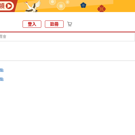
登入
註冊
賣會
0點
0點