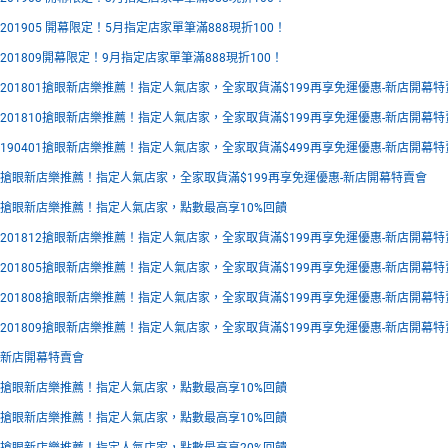
201905 開幕限定！5月指定店家單筆滿888現折100！
201809開幕限定！9月指定店家單筆滿888現折100！
201801搶眼新店樂推薦！指定人氣店家，全家取貨滿$199再享免運優惠-新店開幕特
會
201810搶眼新店樂推薦！指定人氣店家，全家取貨滿$199再享免運優惠-新店開幕特
會
190401搶眼新店樂推薦！指定人氣店家，全家取貨滿$499再享免運優惠-新店開幕特
會
搶眼新店樂推薦！指定人氣店家，全家取貨滿$199再享免運優惠-新店開幕特賣會
搶眼新店樂推薦！指定人氣店家，點數最高享10%回饋
201812搶眼新店樂推薦！指定人氣店家，全家取貨滿$199再享免運優惠-新店開幕特
會
201805搶眼新店樂推薦！指定人氣店家，全家取貨滿$199再享免運優惠-新店開幕特
會
201808搶眼新店樂推薦！指定人氣店家，全家取貨滿$199再享免運優惠-新店開幕特
會
201809搶眼新店樂推薦！指定人氣店家，全家取貨滿$199再享免運優惠-新店開幕特
會
新店開幕特賣會
搶眼新店樂推薦！指定人氣店家，點數最高享10%回饋
搶眼新店樂推薦！指定人氣店家，點數最高享10%回饋