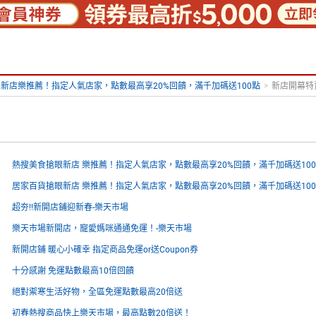
眼新店樂推薦！指定人氣店家，點數最高享20%回饋，滿千加碼送100點
>
新店開幕特
熱搜美食搶眼新店 樂推薦！指定人氣店家，點數最高享20%回饋，滿千加碼送10
居家百貨搶眼新店 樂推薦！指定人氣店家，點數最高享20%回饋，滿千加碼送10
超夯!!新開店鋪迎新春-樂天市場
樂天市場新開店，寵愛媽咪通通免運！-樂天市場
新開店鋪 暖心小確幸 指定商品免運or送Coupon券
十分感謝 免運點數最高10倍回饋
絕對禦寒生活好物，全區免運點數最高20倍送
初春熱搜商品快上樂天市場，最高點數20倍送！