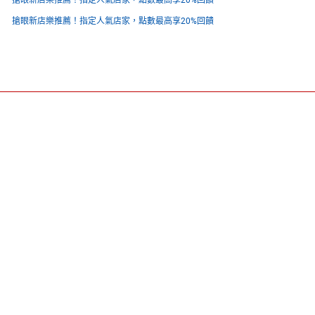
搶眼新店樂推薦！指定人氣店家，點數最高享20%回饋
搶眼新店樂推薦！指定人氣店家，點數最高享20%回饋