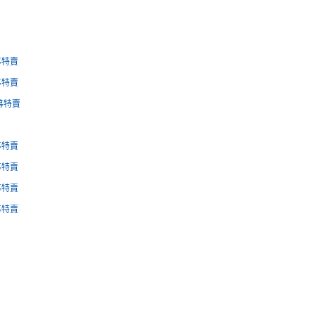
幕特賣
幕特賣
幕特賣
幕特賣
幕特賣
幕特賣
幕特賣