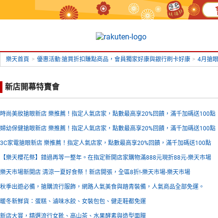
樂天首頁
>
優惠活動:搶買折扣賺點商品，會員獨家好康與銀行刷卡好康
>
4月搶
新店開幕特賣會
時尚美妝搶眼新店 樂推薦！指定人氣店家，點數最高享20%回饋，滿千加碼送100點
婦幼保健搶眼新店 樂推薦！指定人氣店家，點數最高享20%回饋，滿千加碼送100點
3C家電搶眼新店 樂推薦！指定人氣店家，點數最高享20%回饋，滿千加碼送100點
【樂天櫻花祭】錯過再等一整年。在指定新開店家購物滿888元現折88元-樂天市場
樂天市場新開店 清涼一夏好食祭！新店開張，全區8折!-樂天市場-樂天市場
秋季出遊必備，搶購流行服飾，網路人氣美食與踏青裝備，人氣商品全部免運。
暖冬新鮮貨：蛋糕、滷味水餃、女裝包包、健走鞋都免運
新店大賞，精選流行女靴、高山茶、水果酵素與造型面膜