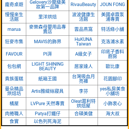
Gelovery沙龍級美
龐奇桌遊
RivauBeauty
JOUN FONG
妝第一品牌
慢慢來生
波波健康生
美國卓霖泵
里洋烘焙
活館
活館
浦專賣
麥樂森母嬰用品專
marua
雲品燕窩
特活綠小舖
賣店
HuKUNA
狂麥市集
MAVIS的飾界
克洛浦水素
Taiwan
印底子香料
FAVOUR
PI湃
A級女子
廚房
LIGHT SHINING
包包網
居家達人
歐比康
BEAUTY
台灣吸血月
貴族蛋糕
紙箱王國
花園腳印
亮褲
曼朵精品
yes私房美食
Artis雅緹絲寢具
李芬
烘焙坊
小舖坊
Oleat葛利特
橘屋
LVPure 天然專賣
小飾衷心
烘焙屋
肉捲職人
Patya打鐵仔
合碩美健
海大叔
食實
以色列死海泥