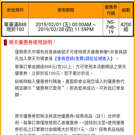
優惠券
折抵條件
使用期間
組數
代碼
NS-
單筆滿888
2019/02/01 (五) 00:00AM ~
4200
Feb-
現折100
2019/02/28 (四) 11:59PM
組
19
樂天優惠券使用說明：
僅限樂天市場有效會員帳號才可使用樂天優惠券喔!!非會員請
先加入樂天市場會員
【會員登錄(免費)請從這裡進入】。
單筆訂單金額達888元(含)以上，方可使用本活動贈送之樂天
優惠券，立即折抵100元，恕不累計折抵。
結帳時輸入優惠券代碼後，畫面即會出現您填入的優惠券代
碼並顯示＂優惠券已套用＂，即為套用成功，可折抵訂單金
額。
樂天優惠券恕無法與其他優惠券/搭售商品（註1）合併使
用，每筆訂單僅限使用乙張優惠券。<請特別注意>使用優惠
券折抵之訂單實付金額需大於等於1元。(註1: 搭售商品指組