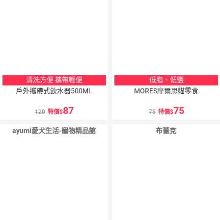
清洗方便 攜帶輕便
低脂、低鹽
戶外攜帶式飲水器500ML
MORES摩爾思貓零食
87
75
120
特價
75
特價
ayumi愛犬生活-寵物精品館
布蕾克