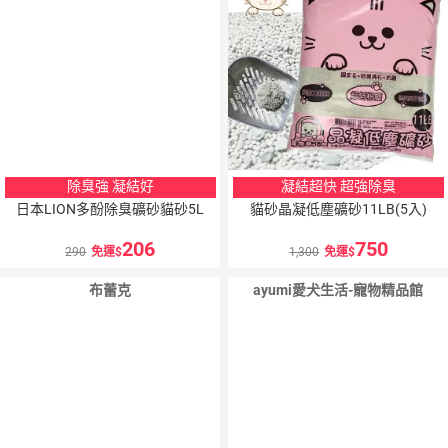
除臭強 凝結好
凝結超快 超強除臭
日本LION多酚除臭礦砂貓砂5L
貓砂晶凝低塵礦砂11LB(5入)
206
750
290
免運
1,300
免運
布蕾克
ayumi愛犬生活-寵物精品館