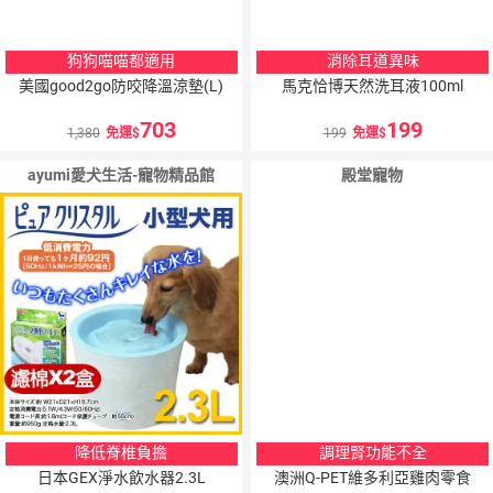
狗狗喵喵都適用
消除耳道異味
美國good2go防咬降溫涼墊(L)
馬克恰博天然洗耳液100ml
703
199
1,380
免運
199
免運
ayumi愛犬生活-寵物精品館
殿堂寵物
降低脊椎負擔
調理腎功能不全
日本GEX淨水飲水器2.3L
澳洲Q-PET維多利亞雞肉零食