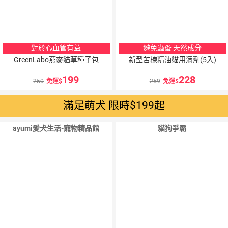
對於心血管有益
避免蟲蚤 天然成分
GreenLabo燕麥貓草種子包
新型苦楝精油貓用滴劑(5入)
199
228
250
免運
259
免運
滿足萌犬 限時$199起
ayumi愛犬生活-寵物精品館
貓狗爭霸