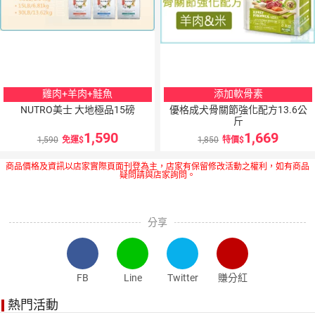
雞肉+羊肉+鮭魚
添加軟骨素
NUTRO美士 大地極品15磅
優格成犬骨關節強化配方13.6公
斤
1,590
1,669
1,590
免運
1,850
特價
商品價格及資訊以店家實際頁面刊登為主，店家有保留修改活動之權利，如有商品
疑問請與店家詢問。
分享
FB
Line
Twitter
賺分紅
熱門活動