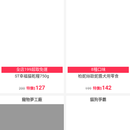
全店199超取免運
8種口味
ST幸福貓乾糧750g
柏妮絲歐妮醬犬用零食
127
142
200
特價
199
特價
寵物夢工廠
貓狗爭霸