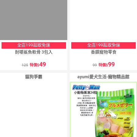
全店199超取免運
全店199超取免運
耐嚼鯊魚軟骨 3包入
香饌寵物零食
49
99
125
特價
99
特價
貓狗爭霸
ayumi愛犬生活-寵物精品館