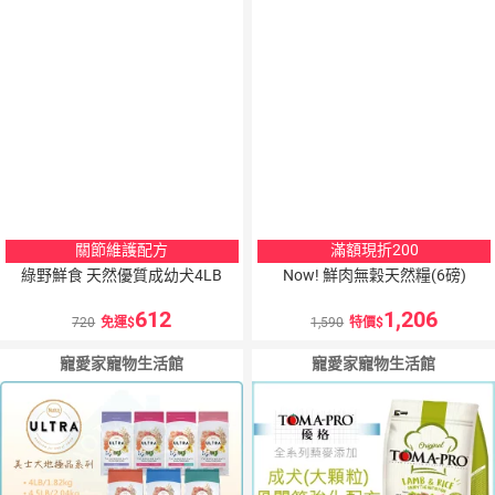
關節維護配方
滿額現折200
綠野鮮食 天然優質成幼犬4LB
Now! 鮮肉無穀天然糧(6磅)
612
1,206
720
免運
1,590
特價
寵愛家寵物生活館
寵愛家寵物生活館