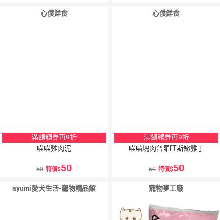
心僕鮮食
心僕鮮食
滿額領券再9折
滿額領券再9折
喵喵雞肉泥
喵喵塊肉普羅旺斯嫩雞丁
50
50
50
特價
50
特價
ayumi愛犬生活-寵物精品館
寵物夢工廠