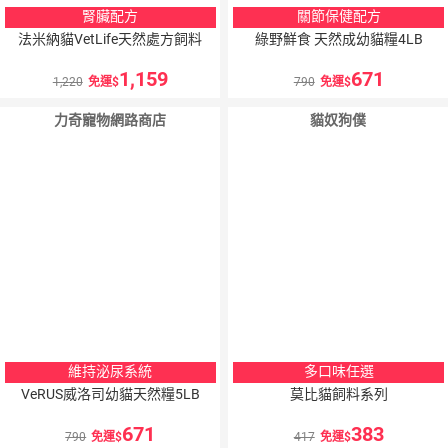
腎臟配方
關節保健配方
法米納貓VetLife天然處方飼料
綠野鮮食 天然成幼貓糧4LB
1,159
671
1,220
免運
790
免運
力奇寵物網路商店
貓奴狗僕
維持泌尿系統
多口味任選
VeRUS威洛司幼貓天然糧5LB
莫比貓飼料系列
671
383
790
免運
417
免運