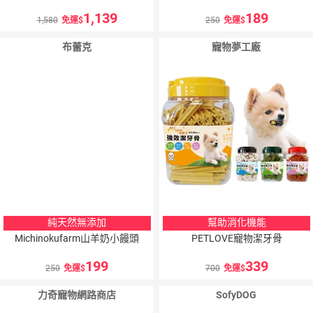
1,139
189
1,580
免運
250
免運
布蕾克
寵物夢工廠
純天然無添加
幫助消化機能
Michinokufarm山羊奶小饅頭
PETLOVE寵物潔牙骨
199
339
250
免運
700
免運
力奇寵物網路商店
SofyDOG