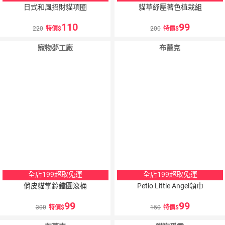
日式和風招財貓項圈
貓草紓壓著色植栽組
110
99
220
特價
200
特價
寵物夢工廠
布蕾克
全店199超取免運
全店199超取免運
俏皮貓掌鈴鐺圓滾桶
Petio Little Angel領巾
99
99
300
特價
150
特價