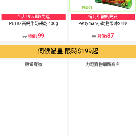
全店199超取免運
補充所需的鈣質
PETIO 高鈣牛奶餅乾 400g
Pettyman小動物果凍24粒
99
87
99
特價
99
特價
伺候貓皇 限時$199起
殿堂寵物
力奇寵物網路商店