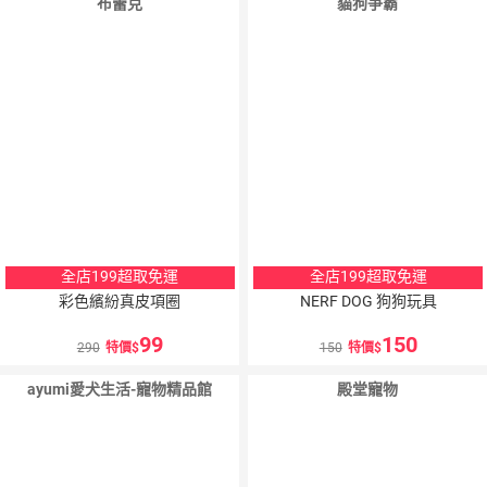
布蕾克
貓狗爭霸
全店199超取免運
全店199超取免運
彩色繽紛真皮項圈
NERF DOG 狗狗玩具
99
150
290
特價
150
特價
ayumi愛犬生活-寵物精品館
殿堂寵物