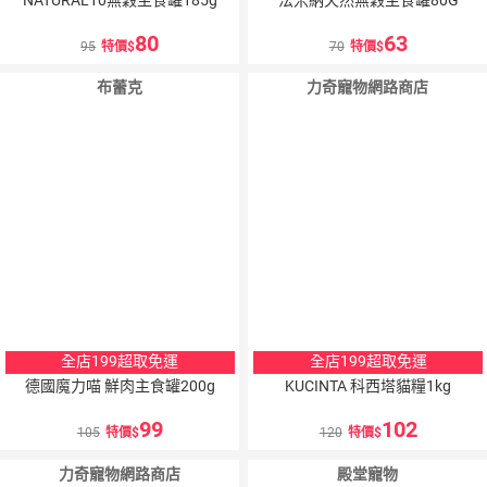
80
63
95
特價
70
特價
布蕾克
力奇寵物網路商店
全店199超取免運
全店199超取免運
德國魔力喵 鮮肉主食罐200g
KUCINTA 科西塔貓糧1kg
99
102
105
特價
120
特價
力奇寵物網路商店
殿堂寵物