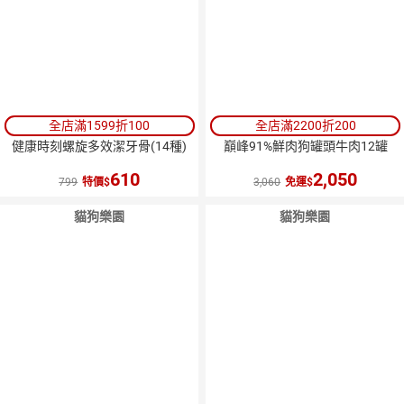
全店滿1599折100
全店滿2200折200
健康時刻螺旋多效潔牙骨(14種)
巔峰91%鮮肉狗罐頭牛肉12罐
610
2,050
799
特價
3,060
免運
貓狗樂園
貓狗樂園