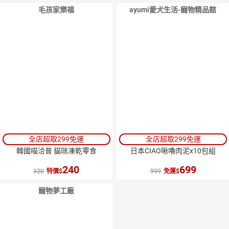
毛孩家樂福
ayumi愛犬生活-寵物精品館
10
％
點數
全店超取299免運
全店超取299免運
韓國喵洽普 貓咪凍乾零食
日本CIAO啾嚕肉泥x10包組
240
699
320
特價
999
免運
寵物夢工廠