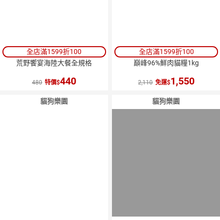
全店滿1599折100
全店滿1599折100
荒野饗宴海陸大餐全規格
巔峰96%鮮肉貓糧1kg
440
1,550
480
特價
2,110
免運
貓狗樂園
貓狗樂園