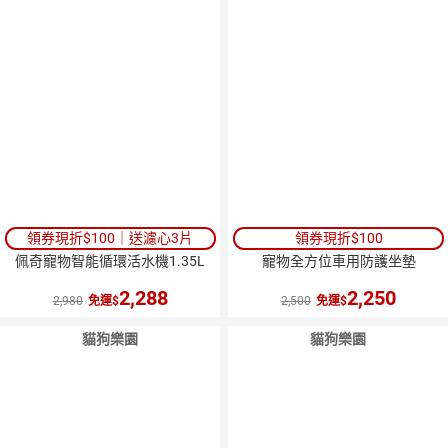
領券現折$100｜送濾心3片
領券現折$100
佩奇寵物智能循環活水機1.35L
寵物全方位車用防護坐墊
2,288
2,250
2,980
免運
2,500
免運
貓狗樂園
貓狗樂園