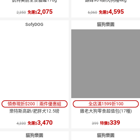
凱特美廚主食貓罐170g
巔峰96%鮮肉狗糧4kg
2,075
4,595
2,350
免運
6,060
免運
SofyDOG
貓狗樂園
領券現折$200｜兩件優惠組
全店滿1599折100
樂特斯高齡/肥胖犬12.5磅
雞老大狗零食超值包(17種)
3,470
339
4,330
免運
399
特價
貓狗樂園
貓狗樂園