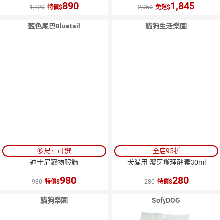
890
1,845
1,120
特價
2,050
免運
藍色尾巴Bluetail
貓狗生活樂園
多尺寸可選
全店95折
迪士尼寵物服飾
犬貓用 潔牙護理酵素30ml
980
280
980
特價
280
特價
貓狗樂園
SofyDOG