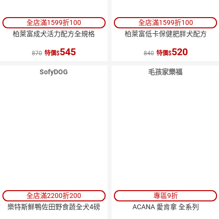
全店滿1599折100
全店滿1599折100
柏萊富成犬活力配方全規格
柏萊富低卡保健肥胖犬配方
545
520
870
特價
840
特價
SofyDOG
毛孩家樂福
全店滿2200折200
專區9折
樂特斯鮮鴨佐田野食蔬全犬4磅
ACANA 愛肯拿 全系列