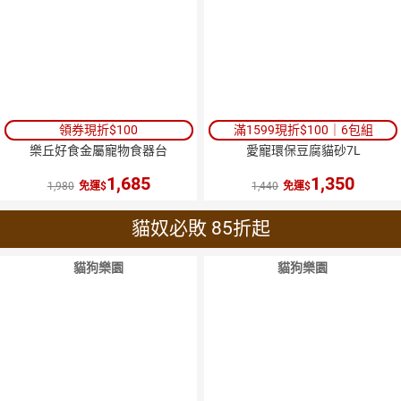
領券現折$100
滿1599現折$100｜6包組
樂丘好食金屬寵物食器台
愛寵環保豆腐貓砂7L
1,685
1,350
1,980
免運
1,440
免運
貓奴必敗 85折起
貓狗樂園
貓狗樂園