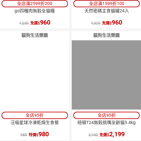
全店滿2599折200
全店滿1599折100
go四種肉無穀全貓糧
天然密碼主食貓罐24入
960
960
1,230
免運
1,320
免運
貓狗生活樂園
貓狗生活樂園
全店95折
全店95折
汪喵星球冷凍乾燥生食餐
紐頓T24無穀挑嘴全齡貓5.4kg
980
2,199
980
特價
3,100
免運