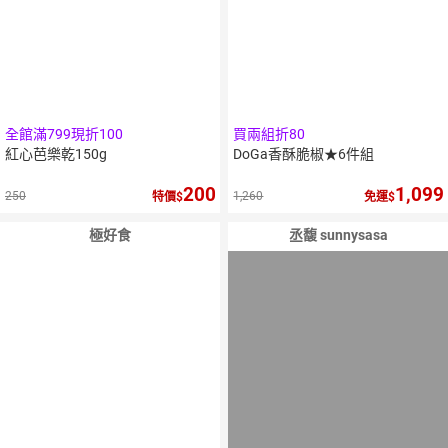
全館滿799現折100
買兩組折80
紅心芭樂乾150g
DoGa香酥脆椒★6件組
200
1,099
250
1,260
特價
免運
極好食
丞馥 sunnysasa