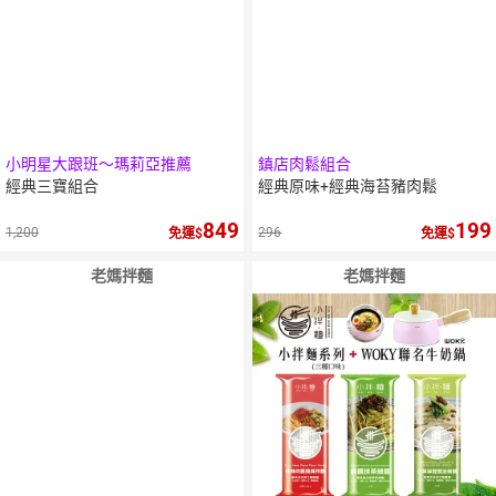
小明星大跟班～瑪莉亞推薦
鎮店肉鬆組合
經典三寶組合
經典原味+經典海苔豬肉鬆
849
199
1,200
296
免運
免運
老媽拌麵
老媽拌麵