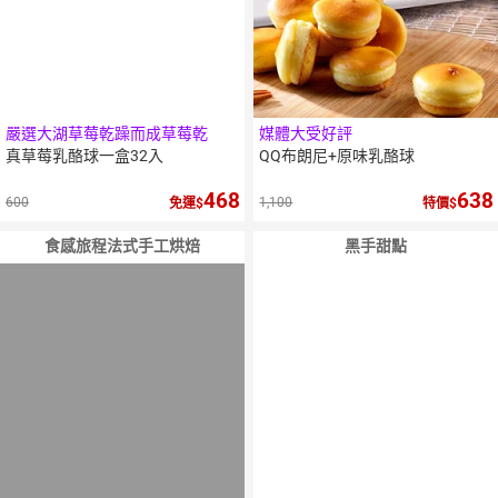
嚴選大湖草莓乾躁而成草莓乾
媒體大受好評
真草莓乳酪球一盒32入
QQ布朗尼+原味乳酪球
468
638
600
1,100
免運
特價
食感旅程法式手工烘焙
黑手甜點