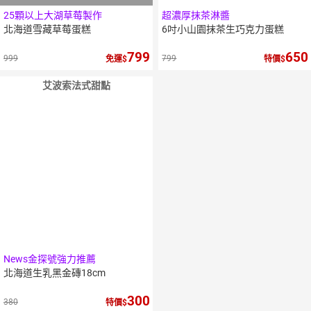
25顆以上大湖草莓製作
超濃厚抹茶淋醬
北海道雪藏草莓蛋糕
6吋小山園抹茶生巧克力蛋糕
799
650
999
799
免運
特價
艾波索法式甜點
News金探號強力推薦
北海道生乳黑金磚18cm
300
380
特價