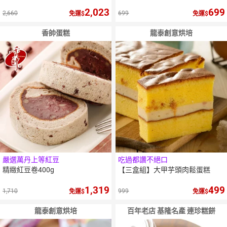
2,023
699
2,660
699
免運
免運
香帥蛋糕
龍泰創意烘培
嚴選萬丹上等紅豆
吃過都讚不絕口
精緻紅豆卷400g
【三盒組】大甲芋頭肉鬆蛋糕
1,319
499
1,710
999
免運
免運
龍泰創意烘培
百年老店 基隆名產 連珍糕餅