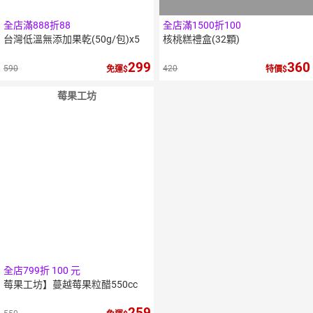
全店滿888折88
全店滿1500折100
台灣低溫無添加果乾(50g/包)x5
核桃糕禮盒(32顆)
299
360
590
420
免運
特價
莓果工坊
全店799折 100 元
莓果工坊】蔓越莓果粒醋550cc
259