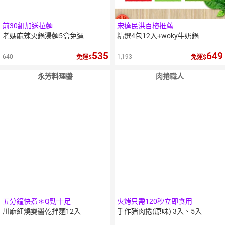
前30組加送拉麵
宋達民洪百榕推薦
老媽麻辣火鍋湯麵5盒免運
精選4包12入+woky牛奶鍋
535
649
640
1,193
免運
免運
永芳料理醬
肉捲職人
五分鐘快煮＊Q勁十足
火烤只需120秒立即食用
川麻紅燒雙醬乾拌麵12入
手作豬肉捲(原味) 3入、5入