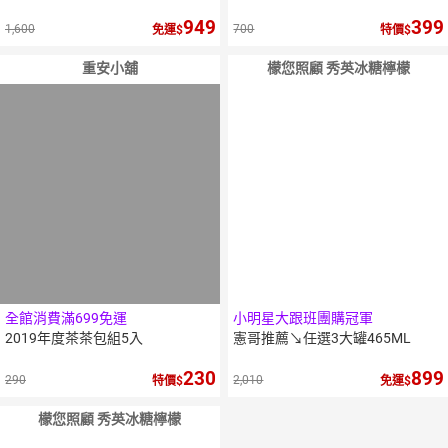
949
399
1,600
700
免運
特價
重安小舖
檬您照顧 秀英冰糖檸檬
全館消費滿699免運
小明星大跟班團購冠軍
2019年度茶茶包組5入
憲哥推薦↘任選3大罐465ML
230
899
290
2,010
特價
免運
檬您照顧 秀英冰糖檸檬