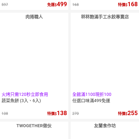
499
168
597
168
免運
特價
肉捲職人
秝秝飽滿手工水餃專賣店
火烤只需120秒立即食用
全館滿1100現折100
蔬菜魚餅 (3入、6入)
任選口味滿499免運
138
255
138
270
特價
特價
TWOGETHER做伙
友蘭食作坊