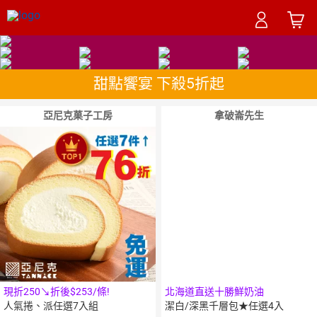
甜點饗宴 下殺5折起
亞尼克菓子工房
拿破崙先生
現折250↘折後$253/條!
北海道直送十勝鮮奶油
人氣捲、派任選7入組
潔白/深黑千層包★任選4入