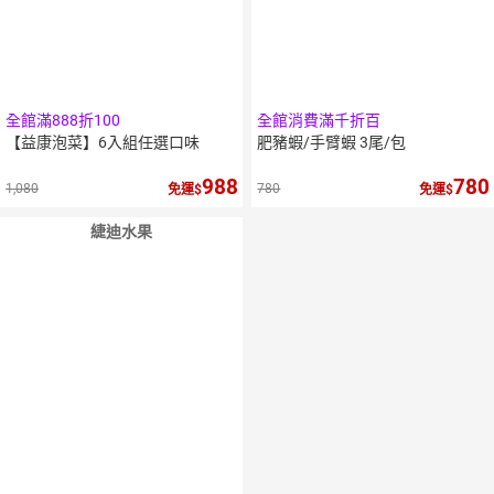
全館滿888折100
全館消費滿千折百
【益康泡菜】6入組任選口味
肥豬蝦/手臂蝦 3尾/包
988
780
1,080
780
免運
免運
緁迪水果