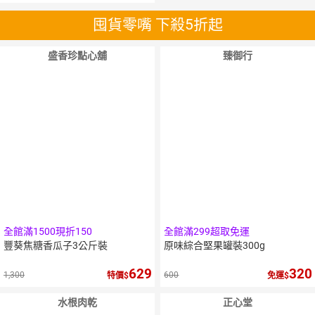
囤貨零嘴 下殺5折起
盛香珍點心舖
臻御行
全館滿1500現折150
全館滿299超取免運
豐葵焦糖香瓜子3公斤裝
原味綜合堅果罐裝300g
629
320
1,300
600
特價
免運
水根肉乾
正心堂