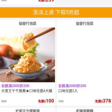
550
免運
澎派上桌 下殺5折起
協發行泡菜
協發行泡菜
全館滿2000折200
全館滿2000折200
大胃王千千推薦★口味任選4大罐
口味任選2入
100
378
280
700
免運
免運
史家庄方便廚房
老牌張豬腳