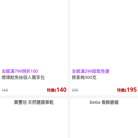
全館滿799現折100
全館滿299超取免運
煙燻魷魚絲個人獨享包
酵素梅300克
140
195
160
250
特價
特價
菓豐坊 天然健康果乾
DoGa 香酥脆椒
10
％
點數