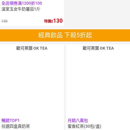
全店領券滿1200折100
溫室玉女牛奶蕃茄1斤
130
130
特價
經典飲品 下殺5折起
歐可茶葉 OK TEA
歐可茶葉 OK TEA
暢銷TOP1
月銷八萬包
任選四盒真奶茶
蜜香紅茶(30包/盒)