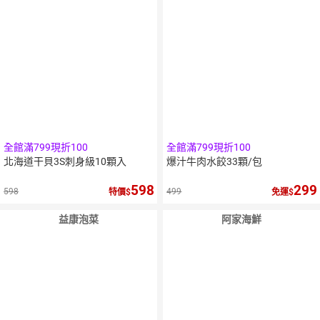
全館滿799現折100
全館滿799現折100
北海道干貝3S刺身級10顆入
爆汁牛肉水餃33顆/包
598
299
598
499
特價
免運
益康泡菜
阿家海鮮