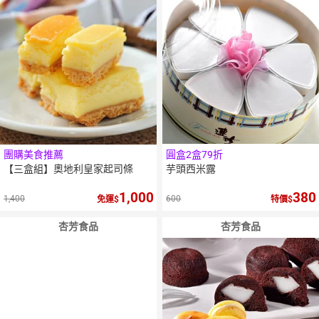
團購美食推薦
圓盒2盒79折
【三盒組】奧地利皇家起司條
芋頭西米露
1,000
380
1,400
600
免運
特價
杏芳食品
杏芳食品