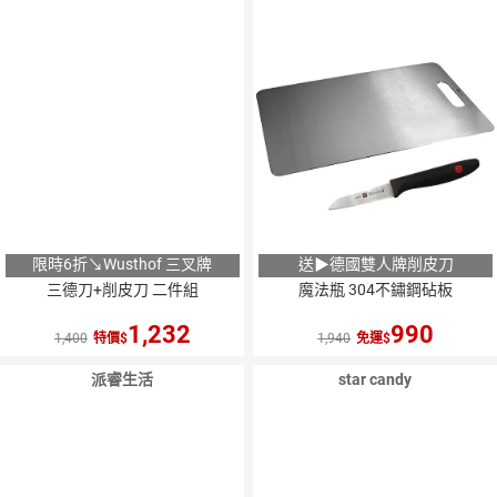
限時6折↘Wusthof 三叉牌
送▶德國雙人牌削皮刀
三德刀+削皮刀 二件組
魔法瓶 304不鏽鋼砧板
1,232
990
1,400
特價
1,940
免運
派睿生活
star candy