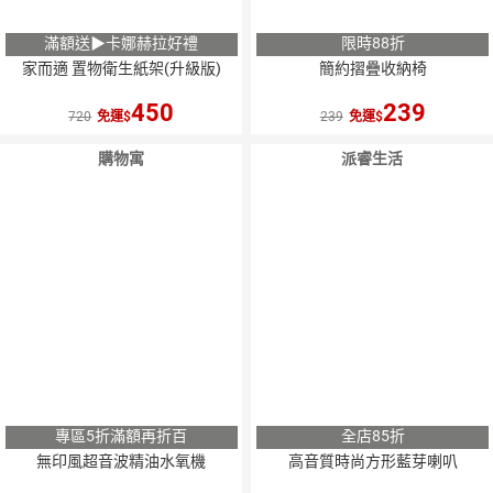
滿額送▶卡娜赫拉好禮
限時88折
家而適 置物衛生紙架(升級版)
簡約摺疊收納椅
450
239
720
免運
239
免運
購物寓
派睿生活
專區5折滿額再折百
全店85折
無印風超音波精油水氧機
高音質時尚方形藍芽喇叭