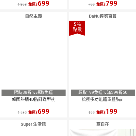
699
799
1,398
免運
799
免運
自然主義
DaNu達努百貨
5
％
點數
限時88折↘超取免運
超取199免運↘滿399折50
韓國熱銷4D防鼾蝶型枕
松櫻多功能體重體脂計
699
199
1,580
免運
199
免運
Super 生活館
窩自在