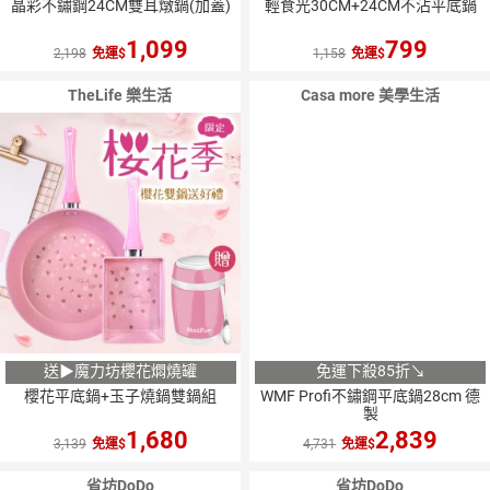
晶彩不鏽鋼24CM雙耳燉鍋(加蓋)
輕食光30CM+24CM不沾平底鍋
1,099
799
2,198
免運
1,158
免運
TheLife 樂生活
Casa more 美學生活
送▶魔力坊櫻花燜燒罐
免運下殺85折↘
櫻花平底鍋+玉子燒鍋雙鍋組
WMF Profi不鏽鋼平底鍋28cm 德
製
1,680
2,839
3,139
免運
4,731
免運
省坊DoDo
省坊DoDo