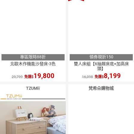
專區限時88折
領券現折150
北歐木作機能沙發床-3色
雙人床組【6抽屜床底+加高床
頭】
19,800
8,199
29,799
免運
16,398
免運
TZUMii
梵希朵購物城