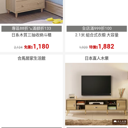
專區88折↘滿額折133
全店滿999折100
日系木質三抽收納斗櫃
2.1米 組合式衣櫥 大容量
1,180
1,882
2,124
免運
1,920
特價
合馬居家生活館
日本直人木業