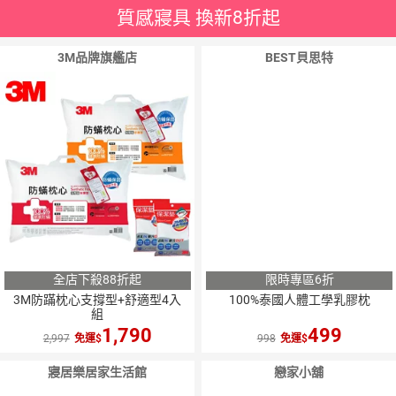
質感寢具 換新8折起
3M品牌旗艦店
BEST貝思特
全店下殺88折起
限時專區6折
3M防蹣枕心支撐型+舒適型4入
100%泰國人體工學乳膠枕
組
1,790
499
2,997
免運
998
免運
寢居樂居家生活館
戀家小舖