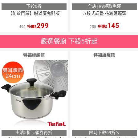
下殺6折
全店199超取免運
【防蚊門簾】縫滿魔鬼氈版
五段式調整 花灑蓮蓬頭
299
145
499
特價
250
免運
嚴選餐廚 下殺5折起
特福旗艦館
特福旗艦館
出清5折↘領券再折
限時下殺69折↘