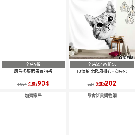
全店9折
全店滿499折50
廚房多層蔬果置物架
IG爆款 北歐風掛布+安裝包
904
202
1,004
免運
224
免運
加寶家居
都會新貴購物網