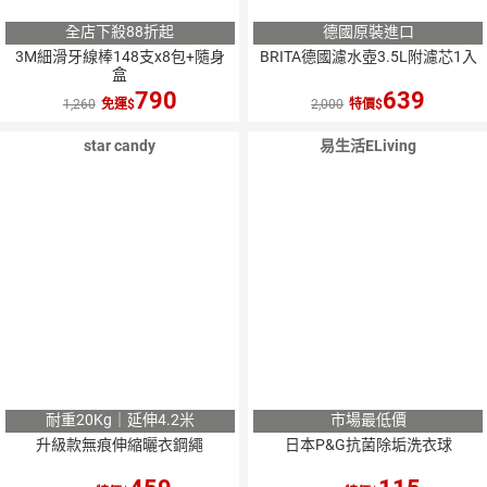
全店下殺88折起
德國原裝進口
3M細滑牙線棒148支x8包+隨身
BRITA德國濾水壺3.5L附濾芯1入
盒
790
639
1,260
免運
2,000
特價
star candy
易生活ELiving
耐重20Kg｜延伸4.2米
市場最低價
升級款無痕伸縮曬衣鋼繩
日本P&G抗菌除垢洗衣球