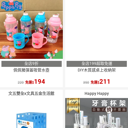
全店9折
全店199超取免運
佩佩豬彈蓋吸管水壺
DIY木質感桌上收納架
194
211
220
免運
350
免運
文五雙全x文具五金生活館
Happy Happy