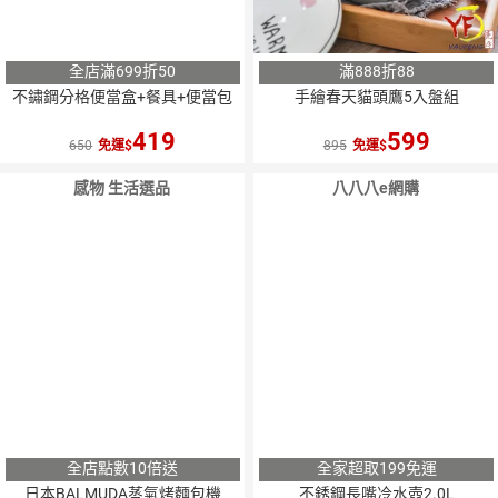
全店滿699折50
滿888折88
不鏽鋼分格便當盒+餐具+便當包
手繪春天貓頭鷹5入盤組
419
599
650
免運
895
免運
感物 生活選品
八八八e網購
全店點數10倍送
全家超取199免運
日本BALMUDA蒸氣烤麵包機
不銹鋼長嘴冷水壺2.0L