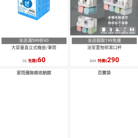
全店滿599折60
全店超取199免運
大容量直立式機座/筆筒
浴室置物架漱口杯
60
290
75
免運
599
特價
家而適無痕收納館
百寶袋