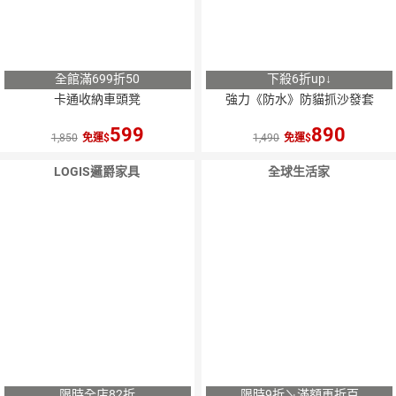
全館滿699折50
下殺6折up↓
卡通收納車頭凳
強力《防水》防貓抓沙發套
599
890
1,850
免運
1,490
免運
LOGIS邏爵家具
全球生活家
限時全店82折
限時9折↘滿額再折百