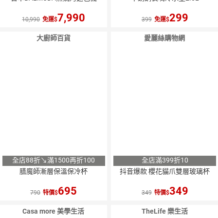
7,990
299
10,990
免運
399
免運
大廚師百貨
愛麗絲購物網
全店88折↘滿1500再折100
全店滿399折10
膳魔師漸層保溫保冷杯
抖音爆款 櫻花貓爪雙層玻璃杯
695
349
790
特價
349
特價
Casa more 美學生活
TheLife 樂生活