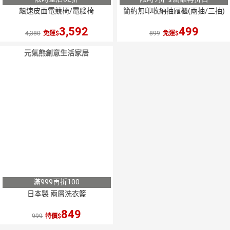
飆速皮面電競椅/電腦椅
簡約無印收納抽屜櫃(兩抽/三抽)
3,592
499
4,380
免運
899
免運
元氣熊創意生活家居
滿999再折100
日本製 兩層洗衣籃
849
999
特價