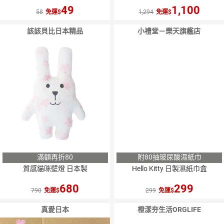
49
1,100
58
免運
1,294
免運
該該貝比日本精品
小禮堂－樂天旗艦店
滿額再折80
附80抽玻尿酸濕紙巾
質感貓咪壁燈 日本製
Hello Kitty 日製濕紙巾盒
680
299
790
免運
299
免運
真愛日本
橙漾夯生活ORGLIFE