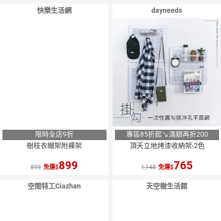
快樂生活網
dayneeds
限時全店9折
專區85折起↘滿額再折200
樹枝衣帽架附褲架
頂天立地烤漆收納架-2色
899
765
899
免運
1,148
免運
空間特工Ciazhan
天空樹生活館