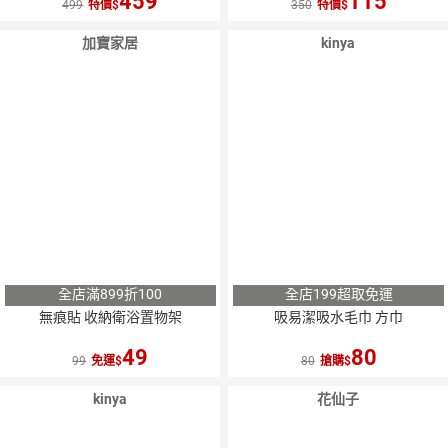
459
115
499
特價
350
特價
加寶家居
kinya
全店滿899折100
全店199超取免運
無痕貼 收納衛浴置物架
吸易潔吸水毛巾 方巾
49
80
99
免運
80
搶購
kinya
花仙子