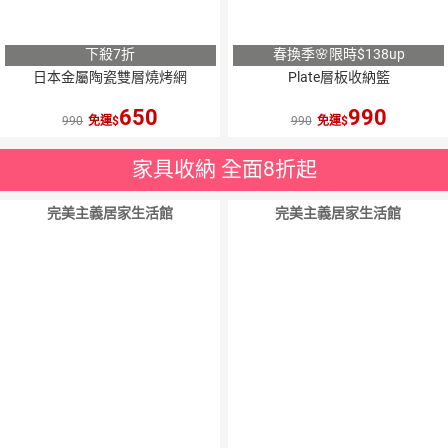
下殺7折
春換季🌸限時$138up
日本金屬陶瓷雙層燒烤網
Plate層板收納籃
650
990
990
免運
990
免運
家具收納 全面8折起
完美主義居家生活館
完美主義居家生活館