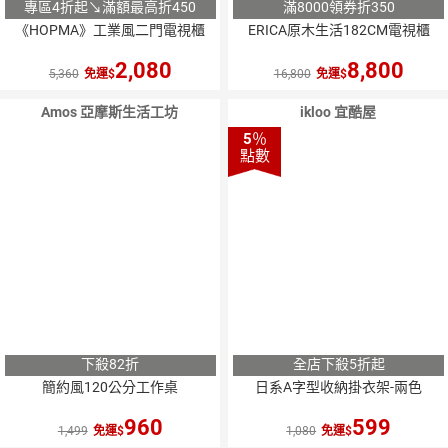
專區4折起↘滿額最高折450
滿8000領券折350
《HOPMA》工業風二門電視櫃
ERICA原木生活182CM電視櫃
2,080
8,800
5,360
免運
16,800
免運
Amos 亞摩斯生活工坊
ikloo 宜酷屋
5
％
點數
下殺82折
全店下殺5折起
簡約風120公分工作桌
日系A字型收納掛衣架-兩色
960
599
1,499
免運
1,080
免運