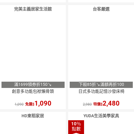
完美主義居家生活館
台客嚴選
滿1699領券折150↘
下殺85折↘滿額再折100
創意多功能包袱懶骨頭
日式多功能記憶沙發床椅
1,090
2,480
1,090
免運
2,980
特價
HD東稻家居
YUDA生活美學家具
10
％
點數