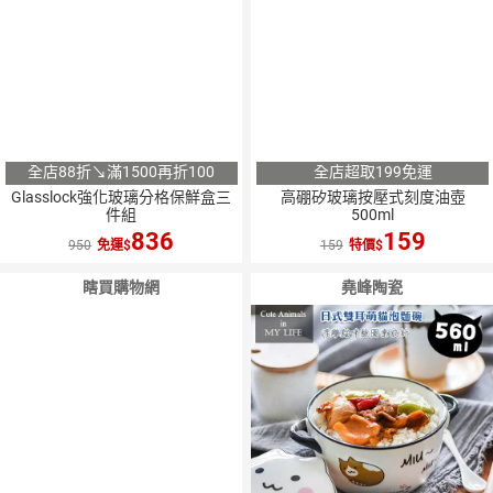
全店88折↘滿1500再折100
全店超取199免運
Glasslock強化玻璃分格保鮮盒三
高硼矽玻璃按壓式刻度油壺
件組
500ml
836
159
950
免運
159
特價
瞎買購物網
堯峰陶瓷