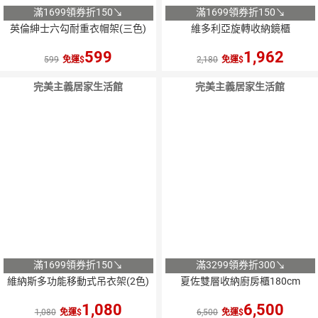
滿1699領券折150↘
滿1699領券折150↘
英倫紳士六勾耐重衣帽架(三色)
維多利亞旋轉收納鏡櫃
599
1,962
599
免運
2,180
免運
完美主義居家生活館
完美主義居家生活館
滿1699領券折150↘
滿3299領券折300↘
維納斯多功能移動式吊衣架(2色)
夏佐雙層收納廚房櫃180cm
1,080
6,500
1,080
免運
6,500
免運