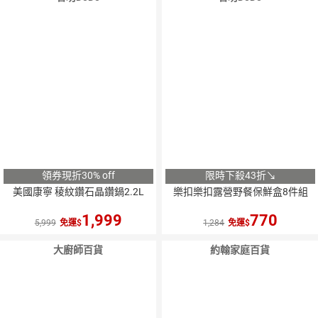
領券現折30% off
限時下殺43折↘
美國康寧 稜紋鑽石晶鑽鍋2.2L
樂扣樂扣露營野餐保鮮盒8件組
1,999
770
5,999
免運
1,284
免運
大廚師百貨
約翰家庭百貨