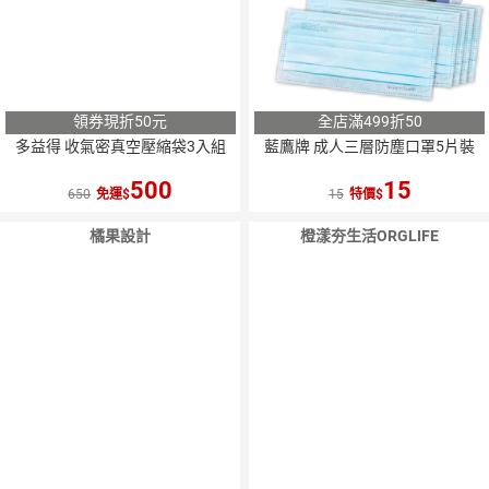
領券現折50元
全店滿499折50
多益得 收氣密真空壓縮袋3入組
藍鷹牌 成人三層防塵口罩5片裝
500
15
650
免運
15
特價
橘果設計
橙漾夯生活ORGLIFE