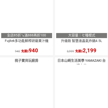
全店85折↘滿888再折100
大容量｜七種模式
Fujitek多功能鮮榨研磨果汁機
升級款 智慧液晶氣炸鍋4.5L
940
2,199
940
免運
3,999
免運
桃子寶貝玩廚房
日本山崎生活美學 YAMAZAKI 台
湾本店