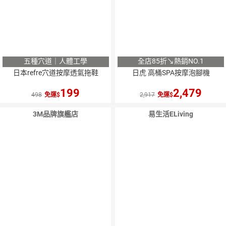
五種穴道｜人體工學
全店85折↘熱銷NO.1
日本refre穴道按摩透氣拖鞋
日虎 高桶SPA按摩泡腳機
199
2,479
498
免運
2,917
免運
3M品牌旗艦店
易生活ELiving