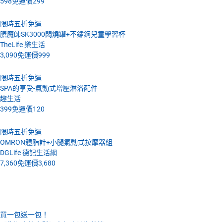
598
免運價
299
限時五折免運
膳魔師SK3000悶燒罐+不鏽鋼兒童學習杯
TheLife 樂生活
3,090
免運價
999
限時五折免運
SPA的享受-氣動式增壓淋浴配件
趣生活
399
免運價
120
限時五折免運
OMRON體脂計+小腿氣動式按摩器組
DGLife 德記生活網
7,360
免運價
3,680
4月20號 (三)
買一包送一包！