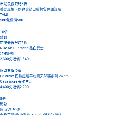
市場最低限時5折
美式風格‧側邊信封口袋棉質休閒短褲
TAIJI
580
免運價
580
10
倍
點數
市場最低限時5折
Nike Air Huarache 黑白武士
雅雅服飾
2,300
免運價
1,840
限時五折免運
De Buyer 巴黎鐵塔平底鍋天然礦系列 24 cm
Casa more 美學生活
4,400
免運價
2,200
5
倍
點數
限時5折免運
全身美體組(抬腿枕+(大+小)腰枕)+頸枕