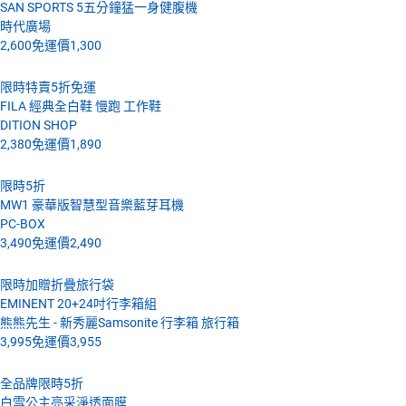
SAN SPORTS 5五分鐘猛一身健腹機
時代廣場
2,600
免運價
1,300
限時特賣5折免運
FILA 經典全白鞋 慢跑 工作鞋
DITION SHOP
2,380
免運價
1,890
限時5折
MW1 豪華版智慧型音樂藍芽耳機
PC-BOX
3,490
免運價
2,490
限時加贈折疊旅行袋
EMINENT 20+24吋行李箱組
熊熊先生 - 新秀麗Samsonite 行李箱 旅行箱
3,995
免運價
3,955
全品牌限時5折
白雪公主亮采淨透面膜