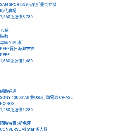
SAN SPORTS超元氣折疊倒立機
時代廣場
7,560
免運價
3,780
10
倍
點數
專區全面5折
REEF夏日海灘衣褲
REEF
1,680
免運價
1,680
4月23號 (六)
網路好評
SONY 4000mAh 雙USB行動電源 CP-A2L
PC-BOX
1,280
免運價
1,280
限時特賣5折免運
CONVERSE All Star 懶人鞋