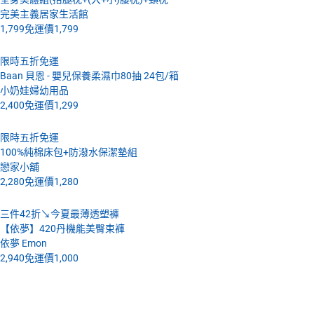
完美主義居家生活館
1,799
免運價
1,799
限時五折免運
Baan 貝恩 - 嬰兒保養柔濕巾80抽 24包/箱
小奶娃婦幼用品
2,400
免運價
1,299
限時五折免運
100%純棉床包+防潑水保潔墊組
戀家小舖
2,280
免運價
1,280
三件42折↘今夏最薄透塑褲
【依夢】420丹機能美臀束褲
依夢 Emon
2,940
免運價
1,000
4月21號 (四)