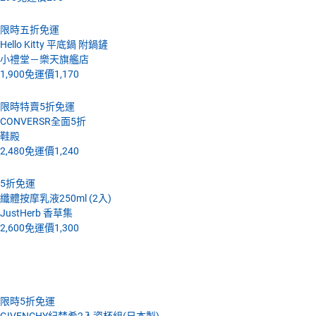
限時五折免運
Hello Kitty 平底鍋 附鍋鏟
小禮堂－樂天旗艦店
1,900
免運價
1,170
限時特賣5折免運
CONVERSR全面5折
鞋殿
2,480
免運價
1,240
5折免運
纖體按摩乳液250ml (2入)
JustHerb 香草集
2,600
免運價
1,300
4月18號 (一)
限時5折免運
GIVENCHY紀梵希2入瓷杯組(日本製)