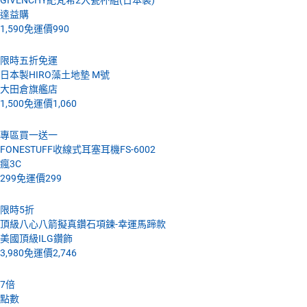
達益購
1,590
免運價
990
限時五折免運
日本製HIRO藻土地墊 M號
大田倉旗艦店
1,500
免運價
1,060
專區買一送一
FONESTUFF收線式耳塞耳機FS-6002
瘋3C
299
免運價
299
限時5折
頂級八心八箭擬真鑽石項鍊-幸運馬蹄款
美國頂級ILG鑽飾
3,980
免運價
2,746
7
倍
點數