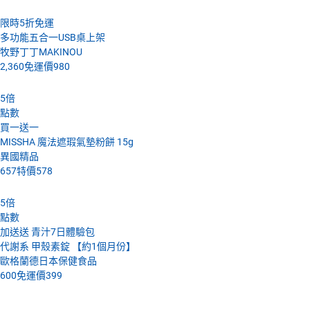
限時5折免運
多功能五合一USB桌上架
牧野丁丁MAKINOU
2,360
免運價
980
5
倍
點數
買一送一
MISSHA 魔法遮瑕氣墊粉餅 15g
異國精品
657
特價
578
5
倍
點數
加送送 青汁7日體驗包
代謝系 甲殼素錠 【約1個月份】
歐格蘭德日本保健食品
600
免運價
399
4月24號 (日)