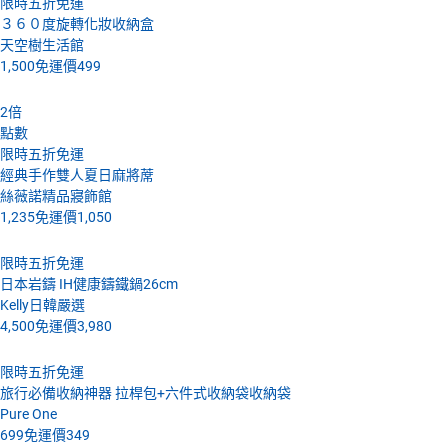
限時五折免運
３６０度旋轉化妝收納盒
天空樹生活館
1,500
免運價
499
2
倍
點數
限時五折免運
經典手作雙人夏日麻將蓆
絲薇諾精品寢飾館
1,235
免運價
1,050
限時五折免運
日本岩鑄 IH健康鑄鐵鍋26cm
Kelly日韓嚴選
4,500
免運價
3,980
限時五折免運
旅行必備收納神器 拉桿包+六件式收納袋收納袋
Pure One
699
免運價
349