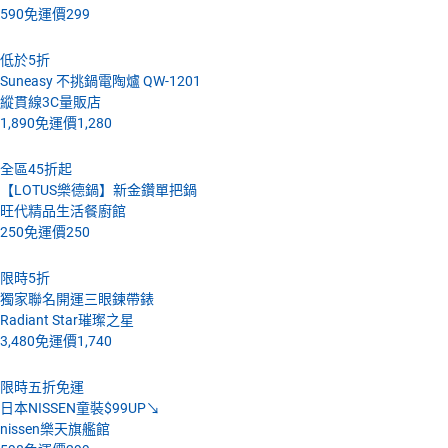
590
免運價
299
低於5折
Suneasy 不挑鍋電陶爐 QW-1201
縱貫線3C量販店
1,890
免運價
1,280
全區45折起
【LOTUS樂德鍋】新金鑽單把鍋
旺代精品生活餐廚館
250
免運價
250
限時5折
獨家聯名開運三眼鍊帶錶
Radiant Star璀璨之星
3,480
免運價
1,740
限時五折免運
日本NISSEN童裝$99UP↘
nissen樂天旗艦館