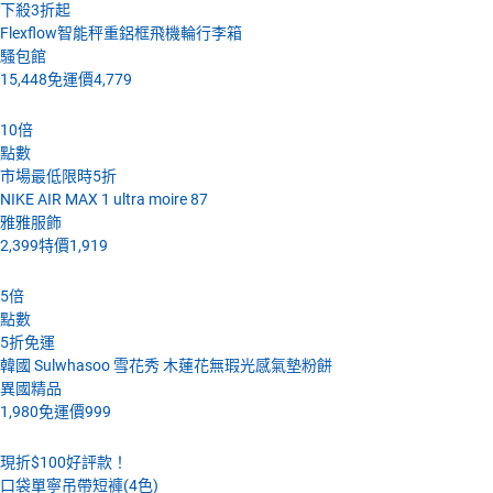
下殺3折起
Flexflow智能秤重鋁框飛機輪行李箱
騷包館
15,448
免運價
4,779
10
倍
點數
市場最低限時5折
NIKE AIR MAX 1 ultra moire 87
雅雅服飾
2,399
特價
1,919
5
倍
點數
5折免運
韓國 Sulwhasoo 雪花秀 木蓮花無瑕光感氣墊粉餅
異國精品
1,980
免運價
999
現折$100好評款！
口袋單寧吊帶短褲(4色)