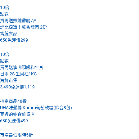
10
倍
點數
買再送照燒雞腿7片
評比亞軍！蔗香煙肉 2份
富統食品
650
免運價
299
10
倍
點數
買再送澳洲頂級和牛片
日本 2S 生貝柱1KG
海鮮市集
3,490
免運價
1,119
指定商品48折
UHA味覺糖 Kororo葡萄軟糖(綜合8包)
豆嫂的零食雜貨店
680
免運價
499
市場最低限時5折