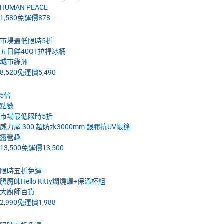
HUMAN PEACE
1,580
免運價
878
市場最低限時5折
五日鮮40QT拉桿冰桶
城市綠洲
8,520
免運價
5,490
5
倍
點數
市場最低限時5折
威力屋 300 超防水3000mm 銀膠抗UV帳篷
露營趣
13,500
免運價
13,500
限時五折免運
膳魔師Hello Kitty燜燒罐+保溫杯組
大廚師百貨
2,990
免運價
1,988