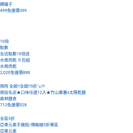
糖罐子
499
免運價
399
4月19號 (二)
10
倍
點數
全店點數10倍送
水根肉乾 ６包組
水根肉乾
2,020
免運價
888
限時 全館!!全館!!5折↘!!!
南投名店★口味任選12入★竹山番薯x太陽乾麵
森林麵食
712
免運價
528
全區5折
亞果元素手機殼/傳輸線5折專區
亞果元素