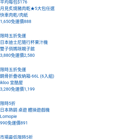
平均每包$176
月見炙燒豬肉乾★5大包任選
快車肉乾/肉紙
1,650
免運價
888
限時五折免運
日本迪士尼隨行杯果汁機
雙子俏媽咪親子館
3,880
免運價
2,580
限時五折免運
鋼骨折疊收納箱-66L (6入組)
ikloo 宜酷屋
3,280
免運價
1,199
限時5折
日本熱銷 桌遊 體操遊戲機
Lomopie
990
免運價
891
市場最低限時5折