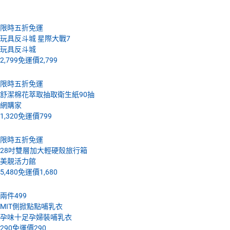
限時五折免運
玩具反斗城 星際大戰7
玩具反斗城
2,799
免運價
2,799
限時五折免運
舒潔棉花萃取抽取衛生紙90抽
網購家
1,320
免運價
799
限時五折免運
28吋雙層加大輕硬殼旅行箱
美靚活力館
5,480
免運價
1,680
兩件499
MIT側掀點點哺乳衣
孕味十足孕婦裝哺乳衣
290
免運價
290