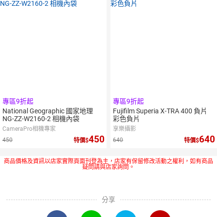
專區9折起
專區9折起
National Geographic 國家地理
Fujifilm Superia X-TRA 400 負片
NG-ZZ-W2160-2 相機內袋
彩色負片
CameraPro相機專家
享樂攝影
450
640
450
640
特價
特價
商品價格及資訊以店家實際頁面刊登為主，店家有保留修改活動之權利，如有商品
疑問請與店家詢問。
分享