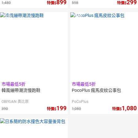
899
299
1,480
598
特價
特價
5
倍
5
倍
點數
點數
市場最低5折
市場最低5折
韓風繃帶潮流慢跑鞋
PocoPlus 瘋馬皮紋公事包
OBIYUAN 奧比原
PoCoPlus
199
1,080
390
1,080
特價
特價