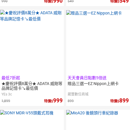
990
549
990
549
特價
特價
最低7折起
天天會員日點數5倍送
★慶祝評價8萬分★ ADATA 威剛等
贈品三選一EZ Nippon上網卡
品牌記憶卡↘最低價
YEs 3c
葳豐數位商城
999
899
1,899
899
特價
特價