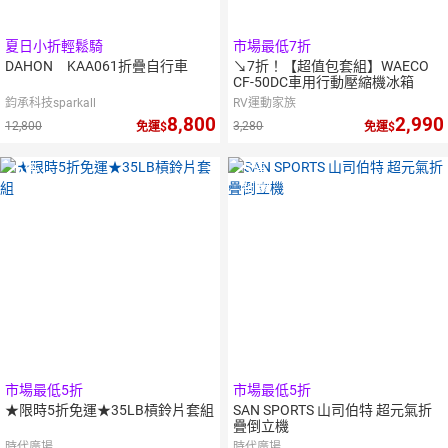
夏日小折輕鬆騎
市場最低7折
DAHON KAA061折疊自行車
↘7折！【超值包套組】WAECO
CF-50DC車用行動壓縮機冰箱
鈞承科技sparkall
RV運動家族
8,800
2,990
12,800
3,280
免運
免運
5
倍
5
倍
點數
點數
市場最低5折
市場最低5折
★限時5折免運★35LB槓鈴片套組
SAN SPORTS 山司伯特 超元氣折
疊倒立機
時代廣場
時代廣場