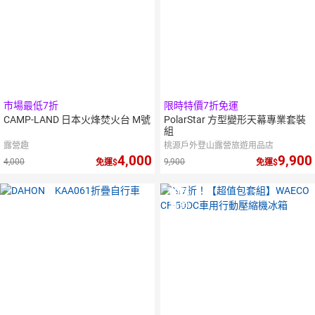
市場最低7折
限時特價7折免運
CAMP-LAND 日本火烽焚火台 M號
PolarStar 方型變形天幕專業套裝
組
露營趣
桃源戶外登山露營旅遊用品店
4,000
9,900
4,000
9,900
免運
免運
10
倍
點數