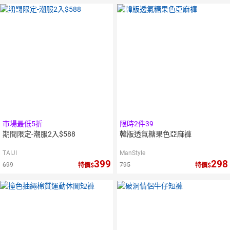
5
倍
點數
市場最低5折
限時2件39
期間限定-潮服2入$588
韓版透氣糖果色亞麻褲
TAIJI
ManStyle
399
298
699
795
特價
特價