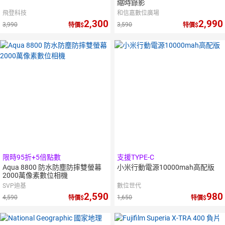
縮時錄影
飛登科技
和信嘉數位廣場
2,300
2,990
3,990
3,590
特價
特價
限時95折+5倍點數
支援TYPE-C
Aqua 8800 防水防塵防摔雙螢幕
小米行動電源10000mah高配版
2000萬像素數位相機
SVP迪基
數位世代
2,590
980
4,590
1,650
特價
特價