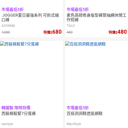
市場最低5折
市場最低5折
JOGGER夏日最強系列 可拆式縮
素色高磅修身版型褲管抽繩休閒工
口褲
作短褲
AOYAMA
TAIJI
680
480
1,080
480
特價
特價
韓國製 限時特價
市場最低5折
西裝棉鬆緊7分寬褲
百搭洞洞鞋透氣網鞋
sample
ManStyle