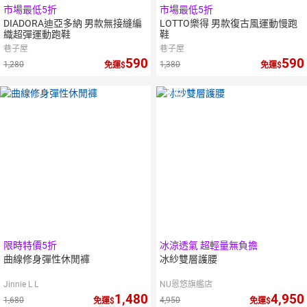
市場最低5折
市場最低5折
DIADORA迪亞多納 男款無接縫編
LOTTO樂得 男款復古風運動慢跑
織超彈運動跑鞋
鞋
巷子屋
巷子屋
590
590
1,280
1,380
免運
免運
2
倍
點數
限時特價5折
冰涼透氣 超輕量無負擔
曲線修身彈性休閒褲
冰紗雙層護腰
Jinnie L L
NU恩悠旗艦店
1,480
4,950
1,680
4,950
免運
免運