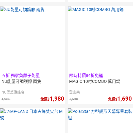
2
倍
點數
五折 獨家負離子能量
限時特價84折免運
NU能量可調護膝 兩隻
MAGIC 10吋COMBO 萬用鍋
NU恩悠旗艦店
登山樂
1,980
1,690
1,980
1,690
免運
免運
5
倍
點數