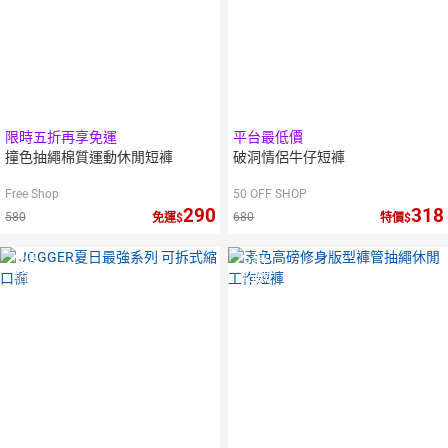
限時五折再享免運
平台最低價
撞色抽繩棉質運動休閒短褲
破洞情侶牛仔短褲
Free Shop
50 OFF SHOP
290
318
580
680
免運
特價
5
倍
5
倍
點數
點數