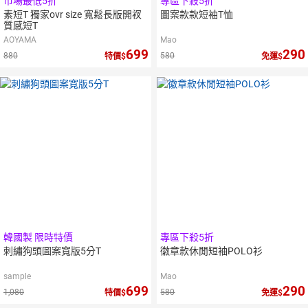
市場最低5折
專區下殺5折
素短T 獨家ovr size 寬鬆長版開衩
圖案款款短袖T恤
質感短T
AOYAMA
Mao
699
290
880
580
特價
免運
韓國製 限時特價
專區下殺5折
刺繡狗頭圖案寬版5分T
徽章款休閒短袖POLO衫
sample
Mao
699
290
1,080
580
特價
免運