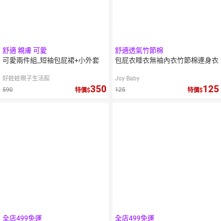
舒適 親膚 可愛
舒適透氣竹節棉
可愛兩件組_短袖包屁裙+小外套
包屁衣睡衣無袖內衣竹節棉連身衣
好娃娃親子生活館
Joy Baby
350
125
590
125
特價
特價
全店499免運
全店499免運