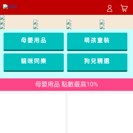
母嬰用品
萌孩童裝
貓咪同樂
狗兒精選
母嬰用品 點數最高10%