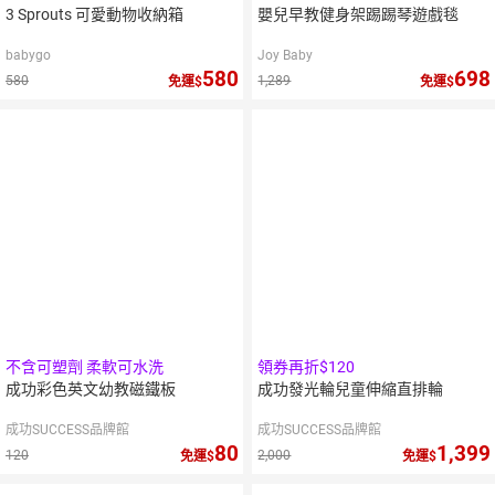
3 Sprouts 可愛動物收納箱
嬰兒早教健身架踢踢琴遊戲毯
babygo
Joy Baby
580
698
580
1,289
免運
免運
不含可塑劑 柔軟可水洗
領券再折$120
成功彩色英文幼教磁鐵板
成功發光輪兒童伸縮直排輪
成功SUCCESS品牌館
成功SUCCESS品牌館
80
1,399
120
2,000
免運
免運