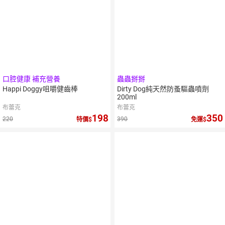
口腔健康 補充營養
蟲蟲掰掰
Happi Doggy咀嚼健齒棒
Dirty Dog純天然防蚤驅蟲噴劑
200ml
布蕾克
布蕾克
198
350
220
390
特價
免運
10
%
10
%
點數
點數