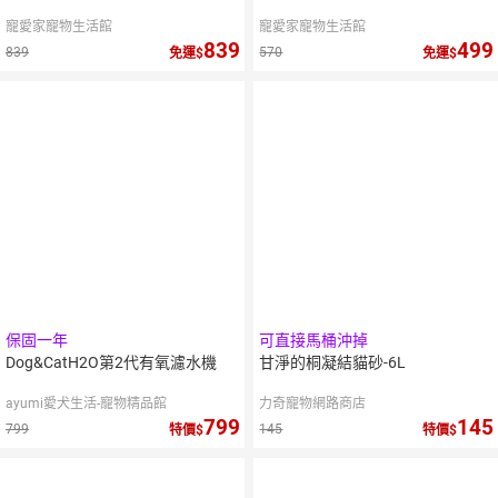
寵愛家寵物生活館
寵愛家寵物生活館
839
499
839
570
免運
免運
10
%
點數
保固一年
可直接馬桶沖掉
Dog&CatH2O第2代有氧濾水機
甘淨的桐凝結貓砂-6L
ayumi愛犬生活-寵物精品館
力奇寵物網路商店
799
145
799
145
特價
特價
10
%
10
%
點數
點數