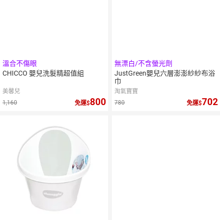
溫合不傷眼
無漂白/不含螢光劑
CHICCO 嬰兒洗髮精超值組
JustGreen嬰兒六層澎澎紗紗布浴
巾
美馨兒
淘氣寶寶
800
702
1,160
780
免運
免運