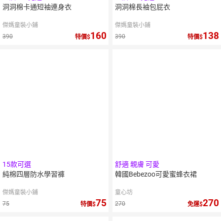
洞洞棉卡通短袖連身衣
洞洞棉長袖包屁衣
傑媽童裝小鋪
傑媽童裝小鋪
160
138
390
390
特價
特價
15款可選
舒適 親膚 可愛
純棉四層防水學習褲
韓國Bebezoo可愛蜜蜂衣裙
傑媽童裝小鋪
童心坊
75
270
75
270
特價
免運