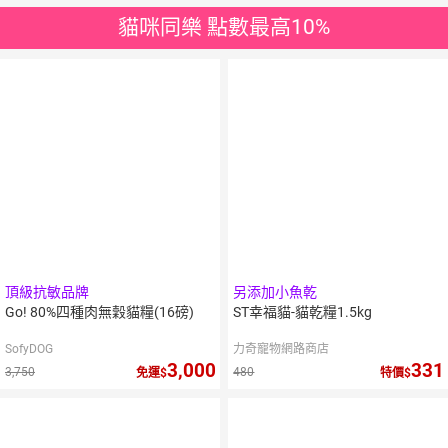
貓咪同樂 點數最高10%
頂級抗敏品牌
另添加小魚乾
Go! 80%四種肉無穀貓糧(16磅)
ST幸福貓-貓乾糧1.5kg
SofyDOG
力奇寵物網路商店
3,000
331
3,750
480
免運
特價
5
%
點數