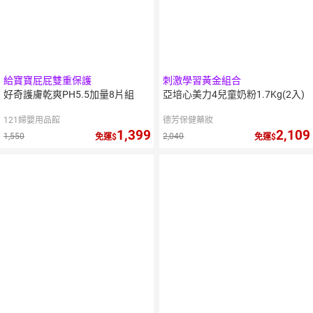
給寶寶屁屁雙重保護
刺激學習黃金組合
好奇護膚乾爽PH5.5加量8片組
亞培心美力4兒童奶粉1.7Kg(2入)
121婦嬰用品館
德芳保健藥妝
1,399
2,109
1,550
2,040
免運
免運