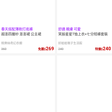
春天搭配薄款打底褲
舒適 親膚 可愛
超澎四層紗 澎澎裙 公主裙
笑臉星星T恤上衣+七分短褲套裝
桃樂絲奇幻衣櫥
好娃娃親子生活館
269
240
360
240
免運
特價