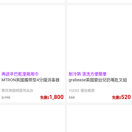
5
％
點數
再送辛巴乾溼兩用巾
耐冷熱 清洗方便簡單
MTRON英國攜帶型4分鐘消毒器
grabease美國嬰幼兒奶嘴匙叉組
寶貝樂園婦嬰用品店
YODEE 優迪嚴選
1,800
520
2,190
550
免運
免運
7
％
點數