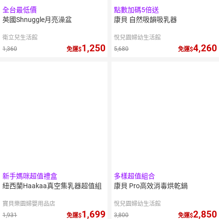
全台最低價
點數加碼5倍送
英國Shnuggle月亮澡盆
康貝 自然吸韻吸乳器
衛立兒生活館
悅兒園婦幼生活館
1,250
4,260
1,360
5,680
免運
免運
5
％
點數
新手媽咪超值禮盒
多樣超值組合
紐西蘭Haakaa真空集乳器超值組
康貝 Pro高效消毒烘乾鍋
寶貝樂園婦嬰用品店
悅兒園婦幼生活館
1,699
2,850
1,931
3,800
免運
免運