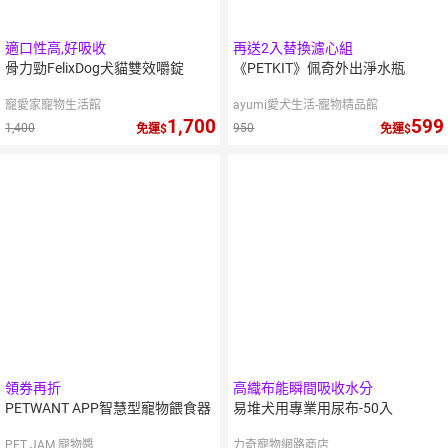
適口性高,好吸收
再送2入替換濾心組
骨力勁FelixDog犬貓雙效嚼錠
《PETKIT》佩奇外出淨水瓶
寵愛家寵物生活館
ayumi愛犬生活-寵物精品館
1,700
599
1,400
950
免運
免運
領券再折
高織布能瞬間吸收水分
PETWANT APP智慧型寵物餵食器
易堆犬用專業用尿布-50入
PET JAM 寵物醬
力奇寵物網路商店