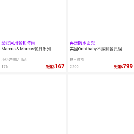
給寶貝用餐也時尚
再送防水圍兜
Marcus & Marcus餐具系列
美國Onbi baby不繡鋼餐具組
小奶娃婦幼用品
夏日微風
167
799
176
2,200
免運
免運
5
％
點數