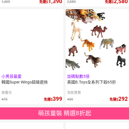
1,390
2,580
1,400
2,580
免運
免運
5
％
點數
小男孩最愛
加碼點數5倍
韓國Super Wings超級遊俠
美國B.Toys全系列下殺65折
美馨兒
淘氣寶寶
399
292
470
450
免運
免運
萌孩童裝 精選8折起