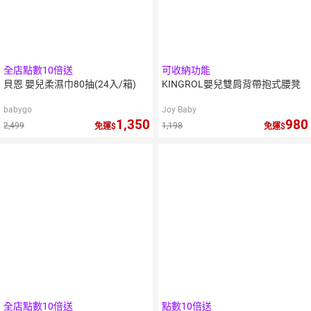
全店點數10倍送
可收納功能
貝恩 嬰兒柔濕巾80抽(24入/箱)
KINGROL嬰兒雙肩背帶抱式腰凳
babygo
Joy Baby
1,350
980
2,499
1,198
免運
免運
全店點數10倍送
點數10倍送