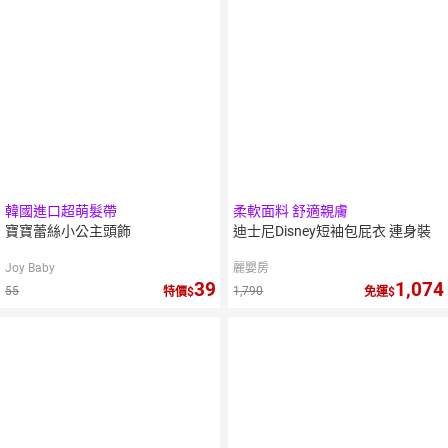
韓國進口超萌髮帶
柔軟面料 舒適親膚
寶寶蕾絲小公主頭飾
迪士尼Disney短袖包屁衣 連身裝
Joy Baby
麗嬰房
39
1,074
55
1,790
特價
免運