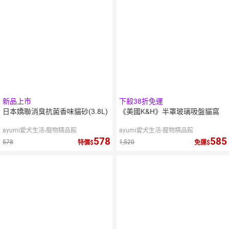
新品上市
下殺38折免運
日本嬌聯消臭抗菌香味貓砂(3.8L)
《美國K&H》半罩玻璃吸盤貓窩
ayumi愛犬生活-寵物精品館
ayumi愛犬生活-寵物精品館
578
585
578
1,520
特價
免運
5
%
點數