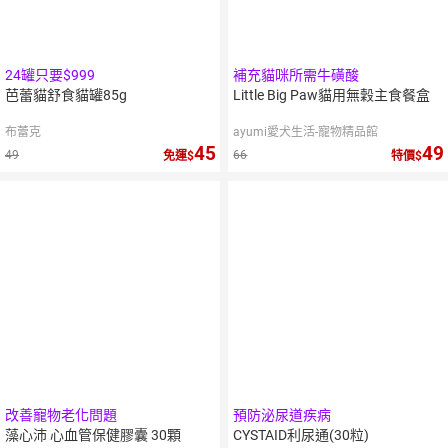
24罐只要$999
補充貓咪所需牛磺酸
芭蕾貓舒食貓罐85g
Little Big Paw貓用無穀主食餐盒
布蕾克
ayumi愛犬生活-寵物精品館
45
49
49
66
免運
特價
10
%
10
%
點數
點數
改善寵物老化問題
預防泌尿道疾病
藻心沛 心血管保健膠囊 30顆
CYSTAID利尿通(30粒)