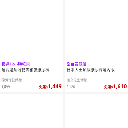
長達12小時乾爽
全台最低價
幫寶適超薄乾爽箱裝紙尿褲
日本大王頂級紙尿褲境內版
德芳保健藥妝
衛立兒生活館
1,449
1,610
1,599
3,120
免運
免運