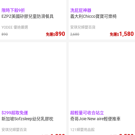
限時下殺9折
洗屁屁神器
EZPZ美國矽膠兒童防滑餐具
義大利Chicco寶寶可樂椅
YODEE 優迪嚴選
安琪兒婦嬰百貨
890
1,580
890
2,680
免運
免運
5
％
點數
$299超取免運
超輕量可收合站立
新加坡Sofzsleep幼兒乳膠枕
奇哥Joie New aire輕便推車
安琪兒婦嬰百貨
121婦嬰用品館