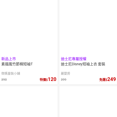
新品上市
迪士尼專屬授權
素描風竹節棉短袖T
迪士尼Disney短袖上衣 套裝
傑媽童裝小鋪
麗嬰房
120
249
390
399
特價
免運