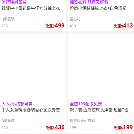
流行時尚童裝
棉質衣料 舒適又好看
韓版中小童花邊牛仔九分袖上衣
粉嫩小領結條紋上衣+白色短裙
Q嫩童裝
童心坊
499
413
790
413
免運
免運
大人/小孩都可穿
全店199超取免運
中大女童韓版春裝愛心風衣外套
親子裝 西瓜挖肩長洋裝 短袖T恤
Q嫩童裝
桃樂絲奇幻衣櫥
436
199
690
199
免運
免運