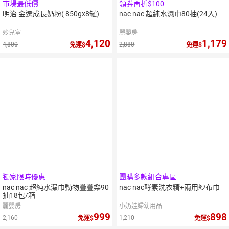
市場最低價
領券再折$100
明治 金選成長奶粉( 850gx8罐)
nac nac 超純水濕巾80抽(24入)
妙兒室
麗嬰房
4,120
1,179
4,800
2,880
免運
免運
5
％
點數
獨家限時優惠
團購多款組合專區
nac nac 超純水濕巾動物疊疊樂90
nac nac酵素洗衣精+兩用紗布巾
抽18包/箱
麗嬰房
小奶娃婦幼用品
999
898
2,160
1,210
免運
免運