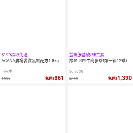
$199超取免運
豐富胺基酸/維生素
ACANA農場饗宴無穀配方1.8kg
巔峰 93%牛肉貓罐頭(一箱12罐)
毛先生
SofyDOG
861
1,390
1,080
2,160
免運
免運
10
%
10
%
點數
點數