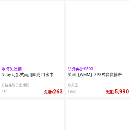
5
％
點數
限時免運價
領券再折$500
Nuby 可拆式兩用圍兜 口水巾
英國【WMM】3P3式寶寶揹帶
好娃娃親子生活館
妙兒室
263
5,990
350
6,800
免運
免運
5
％
點數