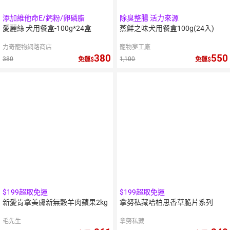
添加維他命E/鈣粉/卵磷脂
除臭整腸 活力來源
愛麗絲 犬用餐盒-100g*24盒
蒸鮮之味犬用餐盒100g(24入)
力奇寵物網路商店
寵物夢工廠
380
550
380
1,100
免運
免運
$199超取免運
$199超取免運
新愛肯拿美膚新無穀羊肉蘋果2kg
拿努私藏哈柏思香草脆片系列
毛先生
拿努私藏