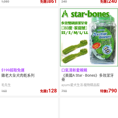
861
240
1,080
240
免運
免運
10
%
點數
$199超取免運
口氣清新愛親親
雞老大全犬肉乾系列
《美國A Star - Bones》多效潔牙
骨
毛先生
ayumi愛犬生活-寵物精品館
128
790
160
790
免運
特價
10
%
10
%
點數
點數