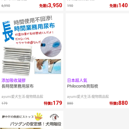
3,950
140
6,990
190
免運
免運
10
%
10
%
點數
點數
添加吸收凝膠
日本超人氣
長時間業務用尿布
Philocomb貝殼梳
ayumi愛犬生活-寵物精品館
ayumi愛犬生活-寵物精品館
179
880
179
880
特價
特價
10
%
點數