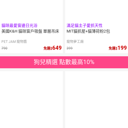
貓咪最愛窗邊日光浴
滿足貓主子愛抓天性
美國K&H 貓咪窗戶吸盤 單層吊床
MIT貓抓屋+貓薄荷粉2包
PET JAM 寵物醬
寵物夢工廠
649
199
790
399
免運
免運
狗兒精選 點數最高10%
5
%
點數