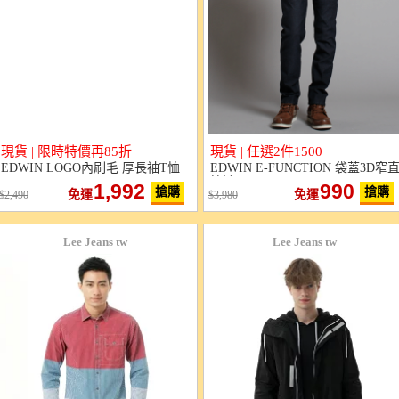
現貨 | 限時特價再85折
現貨 | 任選2件1500
EDWIN LOGO內刷毛 厚長袖T恤
EDWIN E-FUNCTION 袋蓋3D窄
筒褲
1,992
990
搶購
搶購
免運
免運
2,490
3,980
Lee Jeans tw
Lee Jeans tw