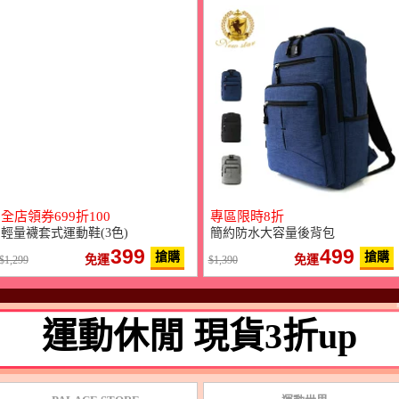
全店領券699折100
專區限時8折
輕量襪套式運動鞋(3色)
簡約防水大容量後背包
399
499
搶購
搶購
免運
免運
1,299
1,390
運動休閒 現貨3折up