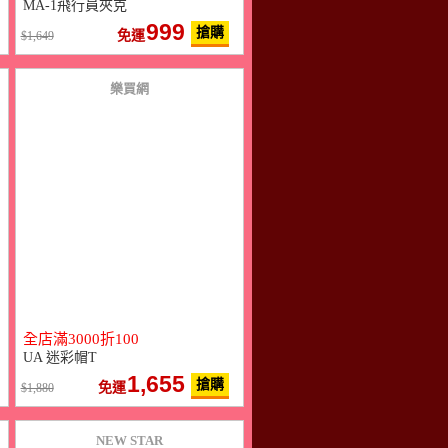
MA-1飛行員夾克
999
搶購
免運
1,649
樂買網
全店滿3000折100
UA 迷彩帽T
1,655
搶購
免運
1,880
NEW STAR