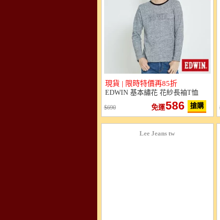
現貨 | 限時特價再85折
EDWIN 基本繡花 花紗長袖T恤
586
搶購
免運
690
Lee Jeans tw