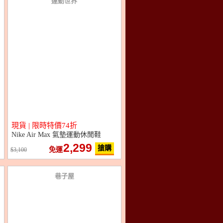
運動世界
現貨 | 限時特價74折
Nike Air Max 氣墊運動休閒鞋
2,299
搶購
免運
3,100
巷子屋