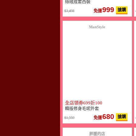
絲絨成套西裝
999
搶購
免運
3,498
ManStyle
全店領券699折100
韓版修身毛呢外套
680
搶購
免運
1,559
胖媛的店