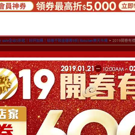
er sale全站5折起！好評加碼！結帳不限金額再9折| Rakuten樂天市場
>
2019開春