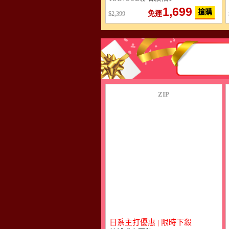
1,699
搶購
免運
2,399
ZIP
日系主打優惠 | 限時下殺