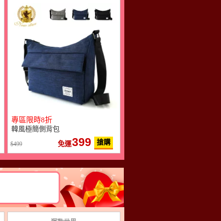
專區限時8折
韓風極簡側背包
399
搶購
免運
499