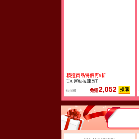
精選商品特價再9折
UA 運動拉鍊長T
2,052
搶購
免運
2,280