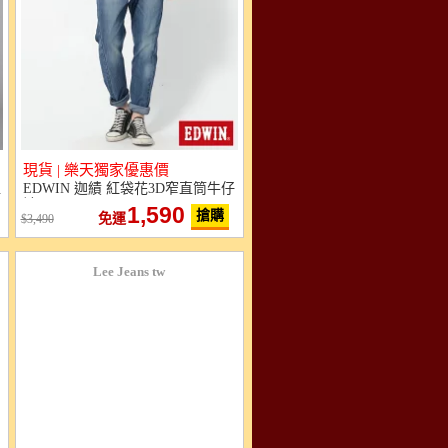
現貨 | 樂天獨家優惠價
直
EDWIN 迦績 紅袋花3D窄直筒牛仔
褲
1,590
搶購
免運
3,490
Lee Jeans tw