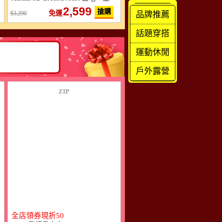
2,599
搶購
免運
品牌推薦
3,290
話題穿搭
運動休閒
戶外露營
ZIP
全店領券現折50