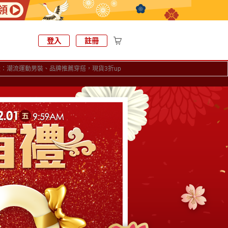
登入
註冊
有禮：潮流運動男裝、品牌推薦穿搭，現貨3折up