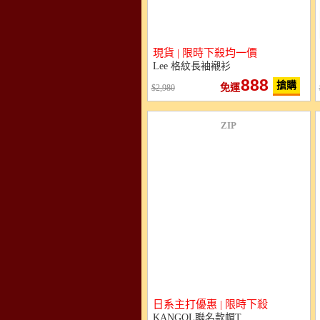
現貨 | 限時下殺均一價
Lee 格紋長袖襯衫
888
搶購
免運
2,980
ZIP
日系主打優惠 | 限時下殺
KANGOL聯名款帽T