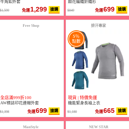
牛角釦外套
麻花編織針織衫
1,299
699
搶購
搶購
免運
免運
1,599
849
Free Shop
排汗專家
5
％
點數
全店滿999折100
現貨 | 特價免運
AW標誌印花連帽外套
機能緊身長袖上衣
699
665
搶購
搶購
免運
免運
1,398
1,180
ManStyle
NEW STAR