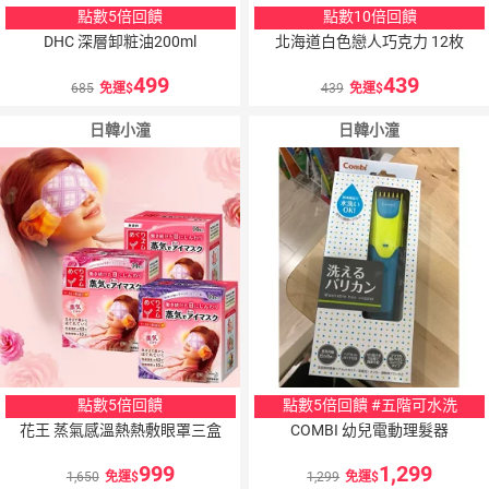
點數5倍回饋
點數10倍回饋
DHC 深層卸粧油200ml
北海道白色戀人巧克力 12枚
499
439
685
免運
439
免運
日韓小潼
日韓小潼
點數5倍回饋
點數5倍回饋 #五階可水洗
花王 蒸氣感溫熱熱敷眼罩三盒
COMBI 幼兒電動理髮器
999
1,299
1,650
免運
1,299
免運