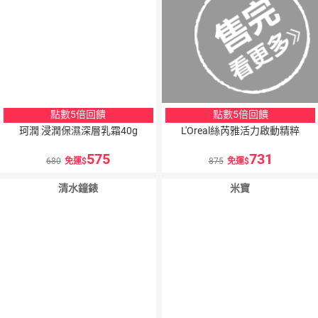
點數5倍回饋
點數5倍回饋
珂潤 浸潤保濕深層乳霜40g
L'Oreal絲芮雅活力啟動精粹
575
731
680
免運
875
免運
清水鐘錶
米寶