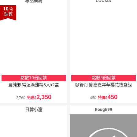
專品藥局
COOMA
10
％
點數
點數10倍回饋
點數5倍回饋
農純鄉 常溫滴雞精8入x2盒
歐舒丹 節慶嘉年華櫻花禮盒組
2,350
450
2,760
免運
450
特價
日韓小潼
Rough99