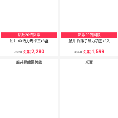
點數20倍回饋
點數20倍回饋
船井 6X活力瑪卡王x3盒
船井 負離子磁力項圈x2入
2,280
1,599
7,920
免運
3,960
免運
船井輕纖醫美館
米寶