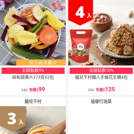
全館點數5%
全館點數10%
綜和蔬果片273克X2包
貓兒干村職人手做花生糖4包
99
125
240
免運
250
免運
貓兒干村
協發行泡菜