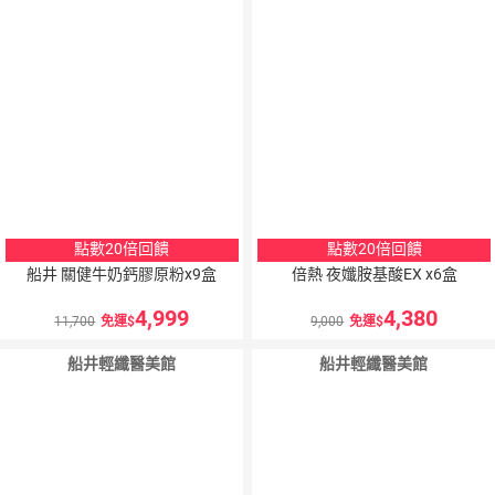
點數20倍回饋
點數20倍回饋
船井 關健牛奶鈣膠原粉x9盒
倍熱 夜孅胺基酸EX x6盒
4,999
4,380
11,700
免運
9,000
免運
船井輕纖醫美館
船井輕纖醫美館