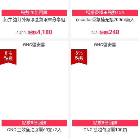
點數20倍回饋
贈擴香棒★點數15%
船井 遠紅外線厚蒸氣眼罩分享組
cocodor香氛補充瓶200ml兩入
4,180
248
8,400
免運
248
特價
GNC健安喜
GNC健安喜
6
％
6
％
點數
點數
點數8倍回饋
點數8倍回饋
GNC 三效魚油膠囊60顆x2入
GNC 蔓越莓膠囊100顆