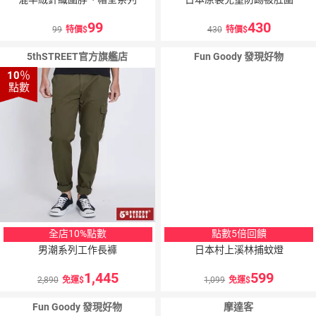
99
430
99
特價
430
特價
5thSTREET官方旗艦店
Fun Goody 發現好物
10
％
點數
全店10%點數
點數5倍回饋
男潮系列工作長褲
日本村上溪林捕蚊燈
1,445
599
2,890
免運
1,099
免運
Fun Goody 發現好物
摩達客