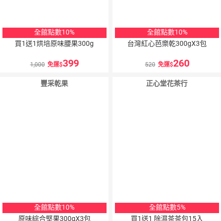
全館點數10%
全館點數10%
買1送1烘培原味腰果300g
台灣紅心芭樂乾300gX3包
399
260
1,000
免運
520
免運
豐采乾果
正心堂花茶行
全館點數10%
全館點數5%
原味綜合堅果300gX3包
買1送1 除濕茶茶包15入