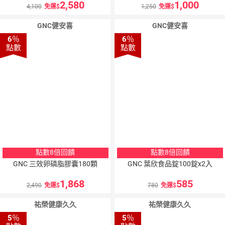
2,580
1,000
4,100
免運
1,250
免運
GNC健安喜
GNC健安喜
6
％
6
％
點數
點數
點數8倍回饋
點數8倍回饋
GNC 三效卵磷脂膠囊180顆
GNC 葉欣食品錠100錠x2入
1,868
585
2,490
免運
780
免運
祐榮健康久久
祐榮健康久久
5
％
5
％