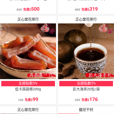
500
319
600
免運
400
免運
正心堂花茶行
正心堂花茶行
全館點數5%
全館點數5%
低卡蒟蒻條200g
彭大海茶20包/袋
99
176
150
免運
250
免運
正心堂花茶行
貓兒干村