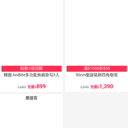
點數5倍回饋
滿$1000折$50
韓國 AniBite多功能無痕掛勾3入
90cm聖誕裝飾四角樹塔
899
1,390
1,680
免運
2,590
免運
摩達客