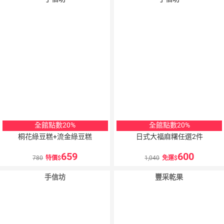
全館點數20%
全館點數20%
桐花綠豆糕+流金綠豆糕
日式大福麻糬任選2件
659
600
780
特價
1,040
免運
手信坊
豐采乾果