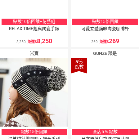
點數10倍回饋+花藝組
點數15倍回饋
RELAX TIME經典陶瓷手錶
可愛立體貓咪陶瓷咖啡杯
8,250
269
8,250
免運
269
免運
米寶
GUNZE 郡是
5
％
點數
點數15倍回饋
全店5 % 點數
混羊絨針織圍脖、帽全系列
日本原裝兒童防踢被肚圍