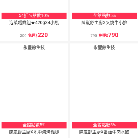
54折↘點數10%
全館點數5%
泡菜嚐鮮組★420gX4小瓶
陳嵐舒主廚X叉燒牛小排
220
790
300
免運
790
免運
永豐餘生技
永豐餘生技
全館點數5%
全館點數5%
陳嵐舒主廚X地中海烤雞腿
陳嵐舒主廚X番茄牛肉水餃