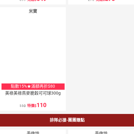
米寶
點數15%★滿額再折$80
美祿美祿燕麥脆穀可可球300g
110
110
特價
排隊必搶-團團賺點
手信坊
手信坊