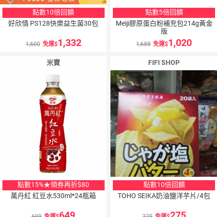
點數10倍回饋
點數5倍回饋
好欣情 PS128快樂益生菌30包
Meiji膠原蛋白粉補充包214g黃金
版
1,332
1,020
1,600
免運
1,688
免運
米寶
FIFI SHOP
點數15%★領券再折$80
點數10倍回饋
萬丹紅 紅豆水530ml*24瓶箱
TOHO SEIKA奶油鹽洋芋片/4包
649
275
699
免運
275
免運