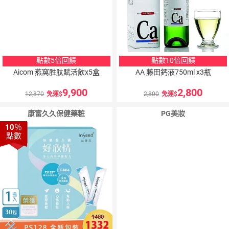
點數5倍回饋
點數10倍回饋
Aicom 燕窩胜肽賦活飲x5盒
AA 藤田鈣液750ml x3瓶
9,900
2,800
12,870
免運
2,800
免運
康富久久保健藥粧
PG美妝
10
％
點數