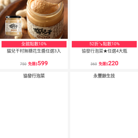
全館點數10%
52折↘點數10%
貓兒干村無糖花生醬任選3入
協發行泡菜★任選4大瓶
599
220
750
免運
360
免運
協發行泡菜
永豐餘生技