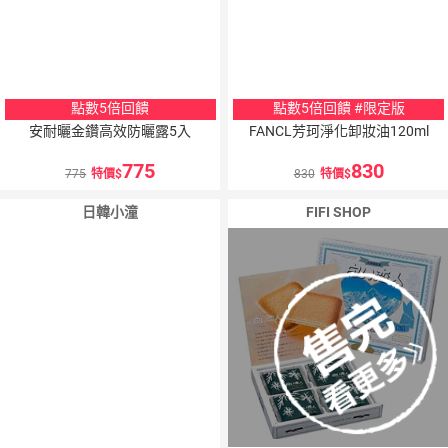
點數5倍回饋
點數5倍回饋 #限定版
安耐曬金鑽高效防曬露5入
FANCL芳珂淨化卸妝油120ml
775
830
775
特價
830
特價
日韓小潼
FIFI SHOP