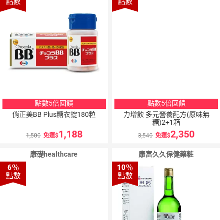
點數
點數
點數5倍回饋
點數5倍回饋
俏正美BB Plus糖衣錠180粒
力增飲 多元營養配方(原味無
糖)2+1箱
1,188
2,350
1,500
免運
3,540
免運
康礎healthcare
康富久久保健藥粧
6
％
10
％
點數
點數