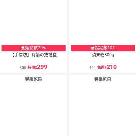
全館點數20%
全館點數10%
【手信坊】有餡の捲禮盒
蘋果乾300g
299
210
350
特價
420
免運
豐采乾果
豐采乾果