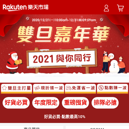
好貨必買
年度限定
重磅囤貨
排隊必搶
好貨必買-點數最高10%