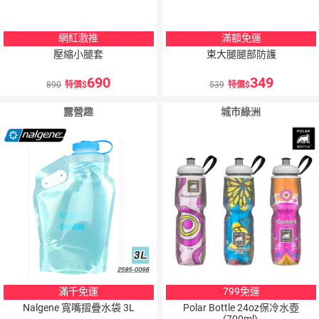
網紅激推
滿額免運
壓縮小腿套
束大腿腿部防護
690
349
890
特價
539
特價
露營趣
城市綠洲
10
％
點數
滿千免運
799免運
Nalgene 寬嘴摺疊水袋 3L
Polar Bottle 24oz保冷水壺
(700ml)