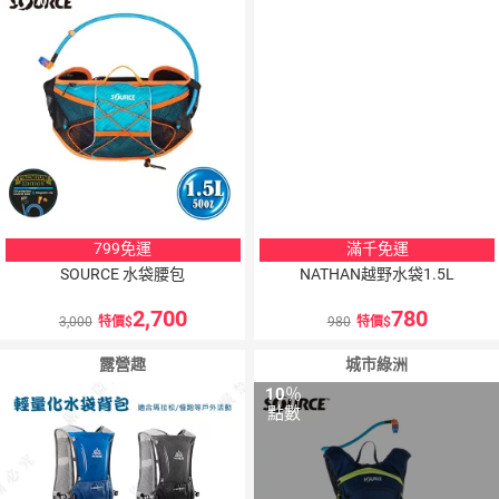
點數
799免運
滿千免運
SOURCE 水袋腰包
NATHAN越野水袋1.5L
2,700
780
3,000
特價
980
特價
露營趣
城市綠洲
10
％
點數