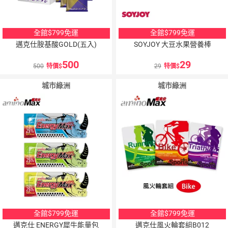
全館$799免運
全館$799免運
邁克仕胺基酸GOLD(五入)
SOYJOY 大豆水果營養棒
500
29
500
特價
29
特價
城市綠洲
城市綠洲
10
％
10
％
點數
點數
全館$799免運
全館$799免運
邁克仕 ENERGY犀牛能量包
邁克仕風火輪套組B012