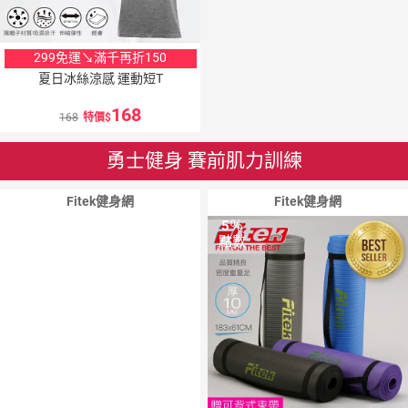
299免運↘滿千再折150
夏日冰絲涼感 運動短T
168
168
特價
勇士健身 賽前肌力訓練
Fitek健身網
Fitek健身網
5
％
5
％
點數
點數