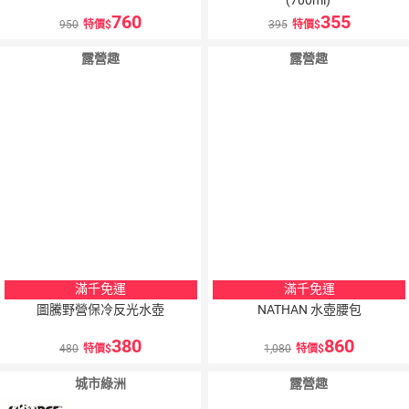
760
355
950
特價
395
特價
露營趣
露營趣
滿千免運
滿千免運
圖騰野營保冷反光水壺
NATHAN 水壺腰包
380
860
480
特價
1,080
特價
城市綠洲
露營趣
10
％