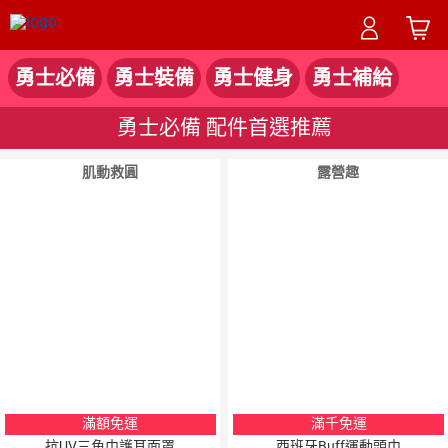
勇士必備
勇士裝備
勇士健身
勇士補給
勇士必備 配件首選推薦
肌動救圓
露營趣
滿額免運
滿千免運
抗UV三角巾護耳面罩
西班牙Buff運動頭巾