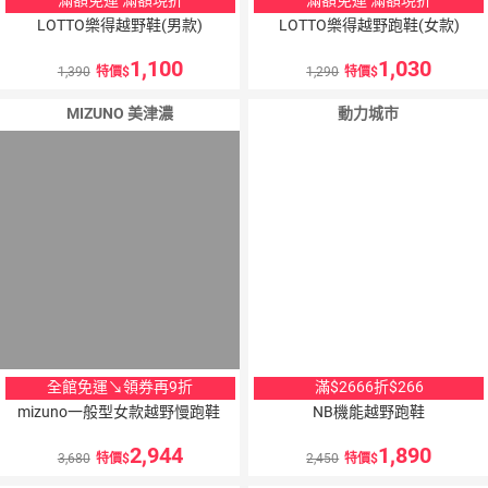
LOTTO樂得越野鞋(男款)
LOTTO樂得越野跑鞋(女款)
1,100
1,030
1,390
特價
1,290
特價
MIZUNO 美津濃
動力城市
全館免運↘領券再9折
滿$2666折$266
mizuno一般型女款越野慢跑鞋
NB機能越野跑鞋
2,944
1,890
3,680
特價
2,450
特價