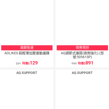
滿額免運
領券現折
AOLIKES 超輕薄加壓運動護踝
AQ調節式護膝(兩側強化) (型
號:50561SP)
129
891
231
特價
990
特價
AQ SUPPORT
AQ SUPPORT
10
％
10
％
點數
點數