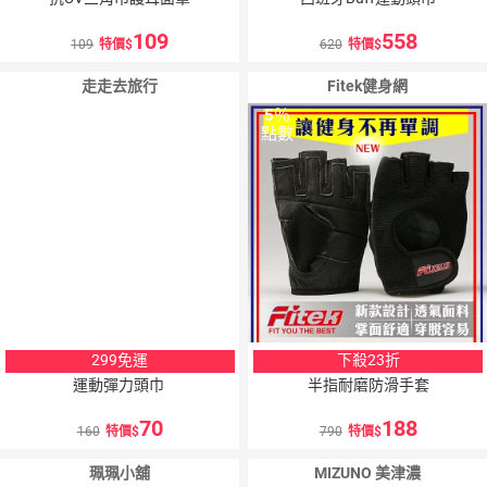
109
558
109
特價
620
特價
走走去旅行
Fitek健身網
5
％
5
％
點數
點數
299免運
下殺23折
運動彈力頭巾
半指耐磨防滑手套
70
188
160
特價
790
特價
珮珮小舖
MIZUNO 美津濃