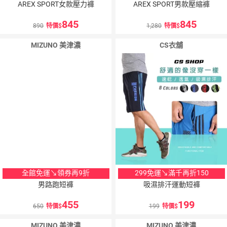
AREX SPORT女款壓力褲
AREX SPORT男款壓縮褲
845
845
890
特價
1,280
特價
MIZUNO 美津濃
CS衣舖
全館免運↘領券再9折
299免運↘滿千再折150
男路跑短褲
吸濕排汗運動短褲
455
199
650
特價
199
特價
MIZUNO 美津濃
MIZUNO 美津濃