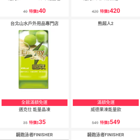
40
420
40
特價
420
特價
台北山水戶外用品專門店
熊超人2
全館滿額免運
滿額免運
邁克仕 能量晶凍
威德果凍能量飲
35
549
35
特價
549
特價
騎跑泳者FINISHER
騎跑泳者FINISHER