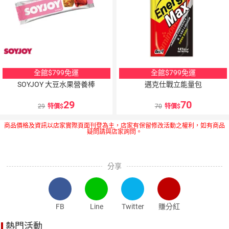
全館$799免運
全館$799免運
SOYJOY 大豆水果營養棒
邁克仕戰立能量包
29
70
29
特價
70
特價
商品價格及資訊以店家實際頁面刊登為主，店家有保留修改活動之權利，如有商品
疑問請與店家詢問。
分享
FB
Line
Twitter
賺分紅
熱門活動