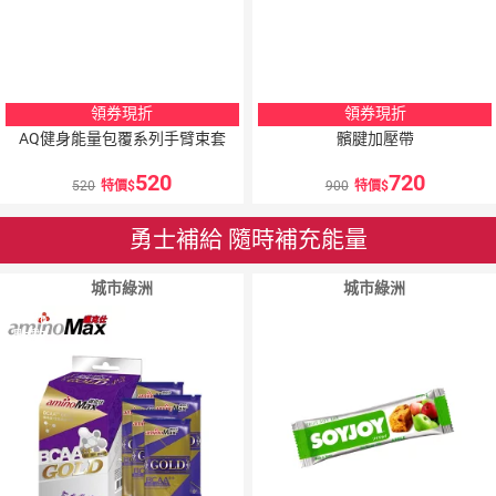
領券現折
領券現折
AQ健身能量包覆系列手臂束套
髕腱加壓帶
520
720
520
特價
900
特價
勇士補給 隨時補充能量
城市綠洲
城市綠洲
10
％
10
％
點數
點數