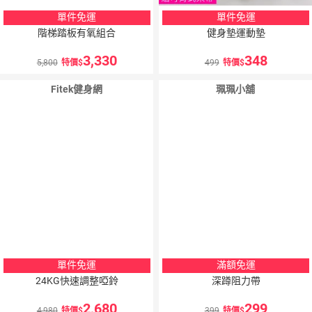
單件免運
單件免運
階梯踏板有氧組合
健身墊運動墊
3,330
348
5,800
特價
499
特價
Fitek健身網
珮珮小舖
5
％
點數
單件免運
滿額免運
24KG快速調整啞鈴
深蹲阻力帶
2,680
299
4,980
特價
399
特價