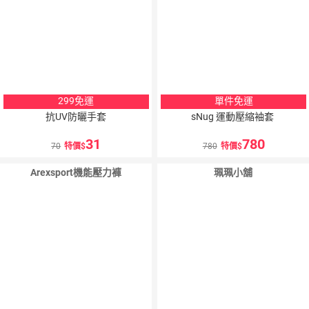
299免運
單件免運
抗UV防曬手套
sNug 運動壓縮袖套
31
780
70
特價
780
特價
Arexsport機能壓力褲
珮珮小舖