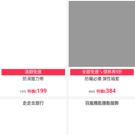
滿額免運
全館免運↘領券再9折
防滑握力帶
防曬必備 彈性袖套
199
384
199
特價
480
特價
走走去旅行
羽嵐機能運動服飾
5
％
點數