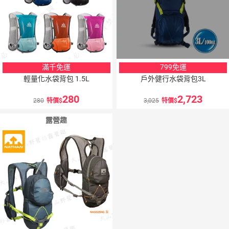
滿千免運
799免運
輕量化水袋背包 1.5L
戶外健行水袋背包3L
280
2,723
280
特價
3,025
特價
露營趣