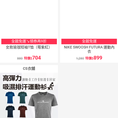
全館免運↘領券再9折
全館免運
女款瑜珈短袖T恤（莓紫紅）
NIKE SWOOSH FUTURA 運動內
衣
704
899
880
特價
1,280
特價
CS衣舖