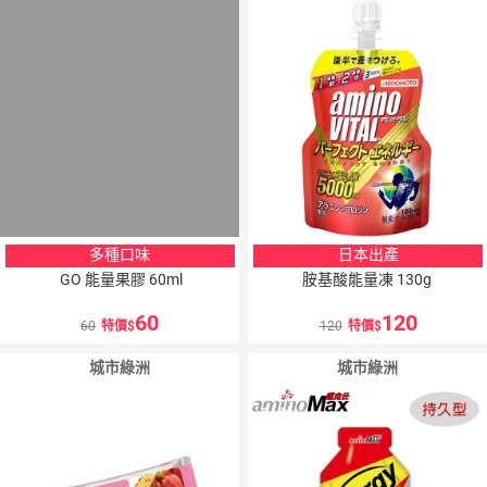
多種口味
日本出產
GO 能量果膠 60ml
胺基酸能量凍 130g
60
120
60
特價
120
特價
城市綠洲
城市綠洲
10
％
10
％
點數
點數