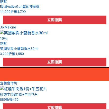
點數
韓國ActiveGun震動按摩槍
11,900
折後
4,799
Jo Malone
10
％
點數
英國梨與小蒼蘭香水30ml
3,200
折後
1,550
友蘭食作坊
紅燒牛肉鍋1份+牛五花片
889
折後
470