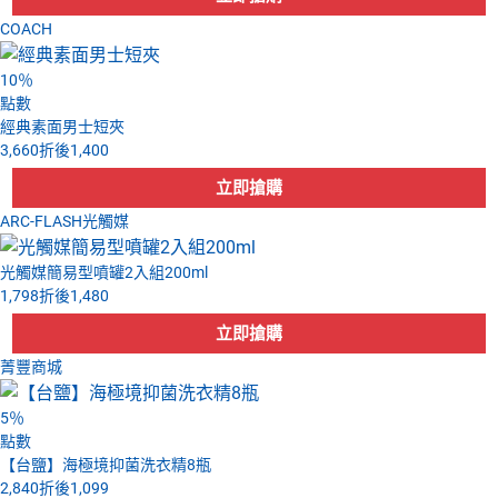
COACH
10
％
點數
經典素面男士短夾
3,660
折後
1,400
ARC-FLASH光觸媒
光觸媒簡易型噴罐2入組200ml
1,798
折後
1,480
菁豐商城
5
％
點數
【台鹽】海極境抑菌洗衣精8瓶
2,840
折後
1,099