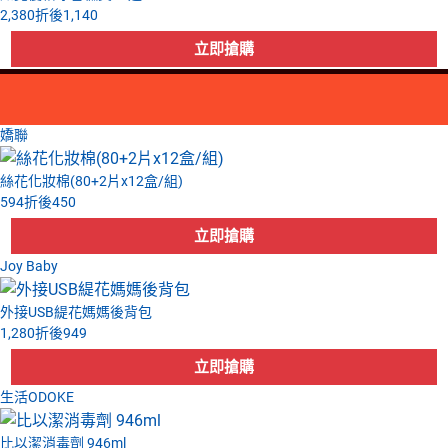
2,380
折後
1,140
嬌聯
絲花化妝棉(80+2片x12盒/組)
594
折後
450
Joy Baby
外接USB緹花媽媽後背包
1,280
折後
949
生活ODOKE
比以潔消毒劑 946ml