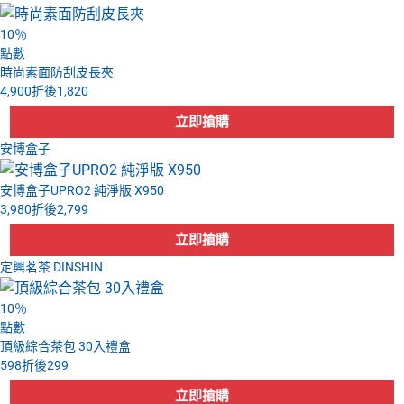
10
％
點數
時尚素面防刮皮長夾
4,900
折後
1,820
安博盒子
安博盒子UPRO2 純淨版 X950
3,980
折後
2,799
定興茗茶 DINSHIN
10
％
點數
頂級綜合茶包 30入禮盒
598
折後
299