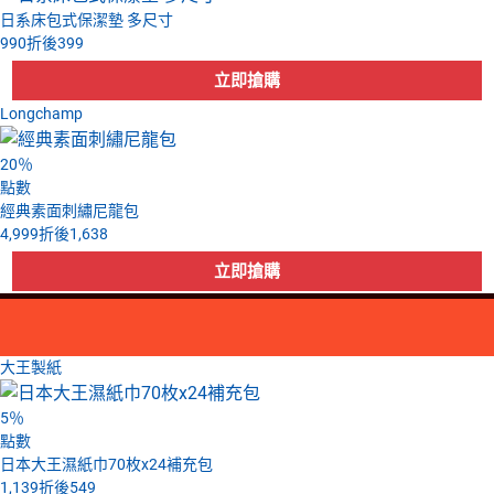
日系床包式保潔墊 多尺寸
990
折後
399
Longchamp
20
％
點數
經典素面刺繡尼龍包
4,999
折後
1,638
大王製紙
5
％
點數
日本大王濕紙巾70枚x24補充包
1,139
折後
549