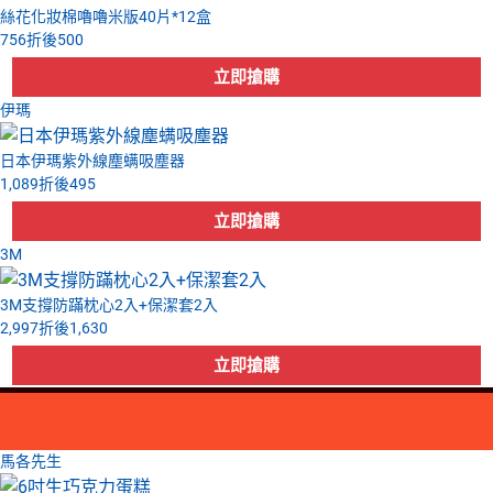
絲花化妝棉嚕嚕米版40片*12盒
756
折後
500
伊瑪
日本伊瑪紫外線塵螨吸塵器
1,089
折後
495
3M
3M支撐防蹣枕心2入+保潔套2入
2,997
折後
1,630
馬各先生