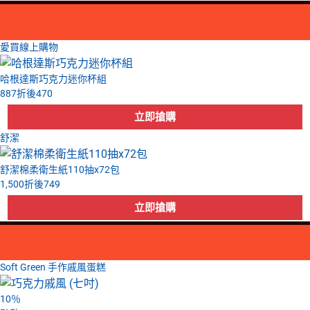
愛買線上購物
哈根達斯巧克力迷你杯組
887
折後
470
舒潔
舒潔棉柔衛生紙110抽x72包
1,500
折後
749
Soft Green 手作戚風蛋糕
10
％