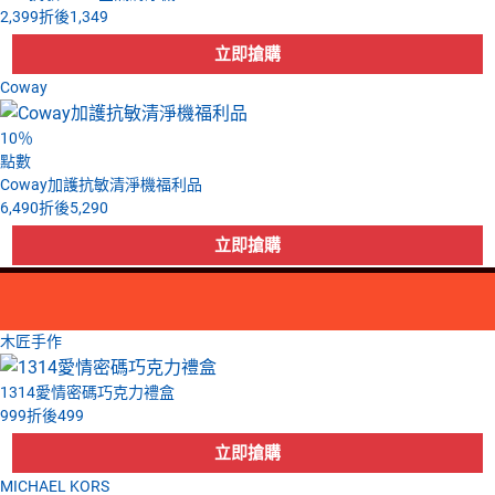
2,399
折後
1,349
Coway
10
％
點數
Coway加護抗敏清淨機福利品
6,490
折後
5,290
木匠手作
1314愛情密碼巧克力禮盒
999
折後
499
MICHAEL KORS