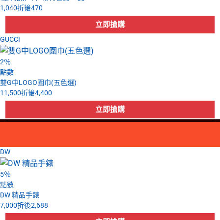
1,040
折後
470
GUCCI
2
％
點數
雙G中LOGO圍巾(五色選)
11,500
折後
4,400
DW
5
％
點數
DW 精品手錶
7,000
折後
2,688