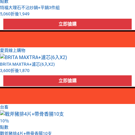
點數
特福大理石不沾炒鍋+平鍋3件組
5,060
折後
1,949
愛買線上購物
BRITA MAXTRA+濾芯(6入X2)
3,600
折後
1,870
台畜
10
％
點數
戰斧豬排4片+帶骨香腸10支