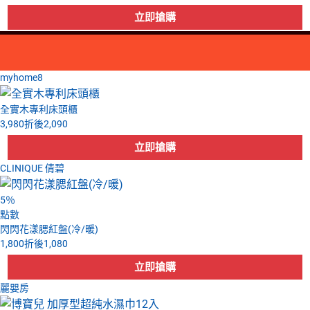
myhome8
全實木專利床頭櫃
3,980
折後
2,090
CLINIQUE 倩碧
5
％
點數
閃閃花漾腮紅盤(冷/暖)
1,800
折後
1,080
麗嬰房