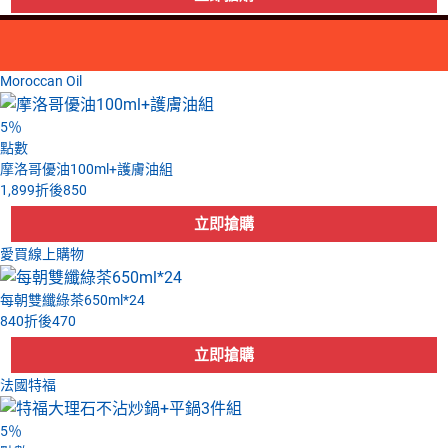
Moroccan Oil
5
％
點數
摩洛哥優油100ml+護膚油組
1,899
折後
850
愛買線上購物
每朝雙纖綠茶650ml*24
840
折後
470
法國特福
5
％