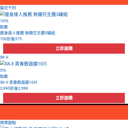
貓兒干村
10
％
點數
健身達人推薦 無糖花生醬3罐組
750
折後
375
SK-II
5
％
點數
SK-II 青春敷面膜10片
3,990
折後
2,599
樂樂甜點