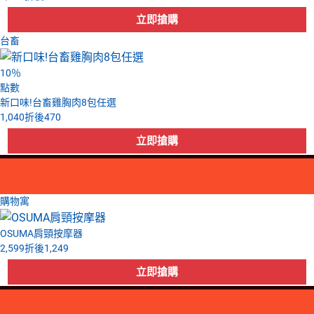
台畜
10
％
點數
新口味!台畜雞胸肉8包任選
1,040
折後
470
購物寓
OSUMA肩頸按摩器
2,599
折後
1,249