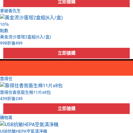
拿破崙先生
10
％
點數
黃金流沙蛋塔2盒組(6入/盒)
998
折後
499
靠得住
靠得住香氛衛生棉11片x8包
439
折後
249
購物寓
USB抗敏HEPA空氣清淨機