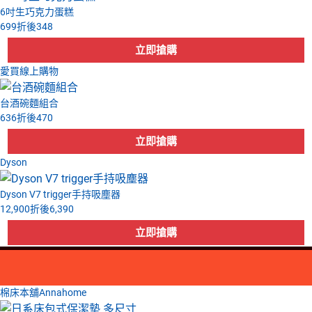
6吋生巧克力蛋糕
699
折後
348
愛買線上購物
台酒碗麵組合
636
折後
470
Dyson
Dyson V7 trigger手持吸塵器
12,900
折後
6,390
棉床本舖Annahome