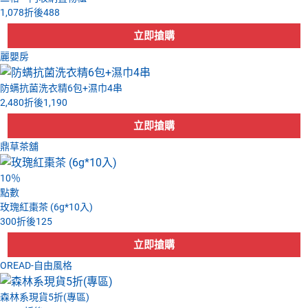
1,078
折後
488
麗嬰房
防螨抗菌洗衣精6包+濕巾4串
2,480
折後
1,190
鼎草茶舖
10
％
點數
玫瑰紅棗茶 (6g*10入)
300
折後
125
OREAD-自由風格
森林系現貨5折(專區)