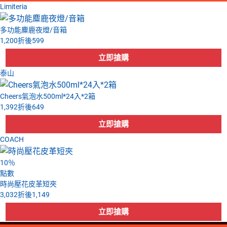
Limiteria
多功能麋鹿夜燈/音箱
1,200
折後
599
泰山
Cheers氣泡水500ml*24入*2箱
1,392
折後
649
COACH
10
％
點數
時尚壓花皮革短夾
3,032
折後
1,149