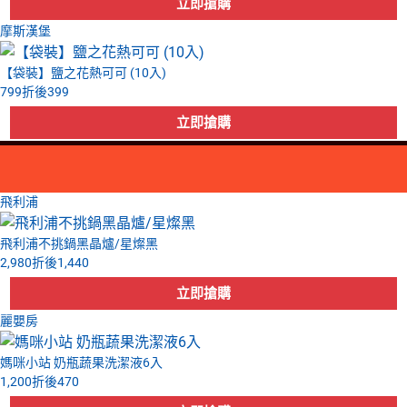
摩斯漢堡
【袋裝】鹽之花熱可可 (10入)
799
折後
399
飛利浦
飛利浦不挑鍋黑晶爐/星燦黑
2,980
折後
1,440
麗嬰房
媽咪小站 奶瓶蔬果洗潔液6入
1,200
折後
470