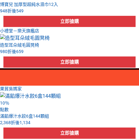
博寶兒 加厚型超純水濕巾12入
948
折後
549
小禮堂－樂天旗艦店
造型耳朵絨毛圓凳椅
980
折後
659
果貿吳媽家
10
％
點數
滿餡爆汁水餃6盒144顆組
2,368
折後
1,134