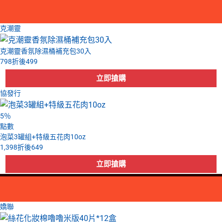
克潮靈
克潮靈香氛除濕桶補充包30入
798
折後
499
協發行
5
％
點數
泡菜3罐組+特級五花肉10oz
1,398
折後
649
嬌聯