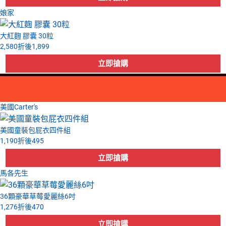
娘家
大紅麴 膠囊 30粒
2,580
折後
1,899
美國Carter's
美國童裝包屁衣四件組
1,190
折後
495
馬各先生
36顆豪華草莓愛麗絲6吋
1,276
折後
470