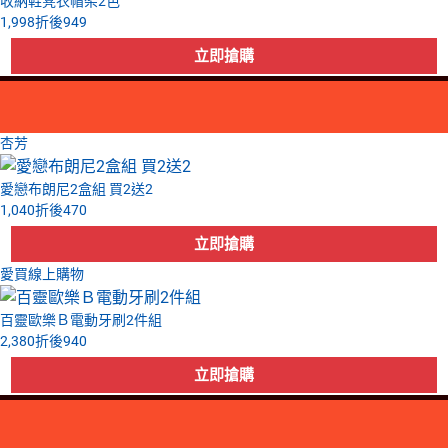
收納鞋凳衣帽架2色
1,998
折後
949
杏芳
愛戀布朗尼2盒組 買2送2
1,040
折後
470
愛買線上購物
百靈歐樂Ｂ電動牙刷2件組
2,380
折後
940