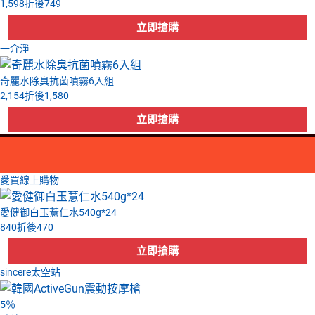
1,598
折後
749
一介淨
奇麗水除臭抗菌噴霧6入組
2,154
折後
1,580
愛買線上購物
愛健御白玉薏仁水540g*24
840
折後
470
sincere太空站
5
％