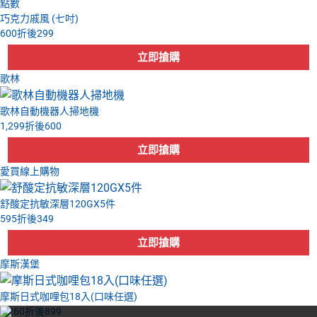
點數
巧克力戚風 (七吋)
600
折後
299
歌林
歌林自動機器人掃地機
1,299
折後
600
愛買線上購物
舒酸定抗敏深層120GX5件
595
折後
349
摩斯漢堡
摩斯日式咖哩包18入(口味任選)
1,260
折後
899