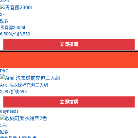
SK-II
55
33
47
45
39
47
38
63
46
66
45
54
74
33
48
45
48
65
45
44
47
45
56
39
52
45
38
38
48
39
57
56
82
37
70
50
48
49
48
76
74
75
61
42
45
48
42
47
73
56
48
53
74
42
37
38
82
39
53
39
63
67
48
53
46
59
75
66
43
58
44
83
66
43
32
58
47
67
56
62
34
51
38
82
44
74
61
45
45
47
39
44
56
52
42
74
46
5
5
5
5
4
5
5
5
5
4
5
5
5
5
5
5
5
5
6
4
3
％
點數
青春露230ml
6,500
折後
3,550
P&G
Ariel 洗衣球補充包三入組
2,097
折後
699
dayneeds
5
％
點數