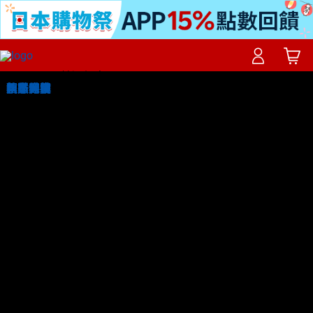
整點特賣
聖誕禮物
年貨開戰
居家床寢
智慧科技
秋冬保養
親子毛孩
換季穿搭
國際大牌