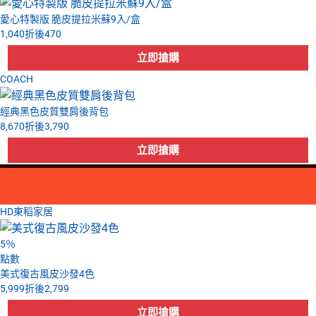
愛心特製版 脆皮提拉米蘇9入/盒
1,040
折後
470
COACH
經典黑色皮質雙肩後背包
8,670
折後
3,790
HD東稻家居
5
％
點數
美式復古風皮沙發4色
5,999
折後
2,799