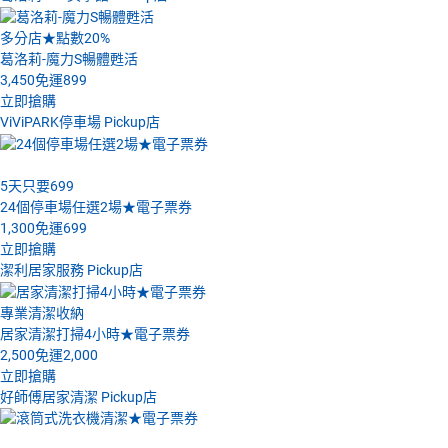
多分店★點數20%
葛洛莉-魔力S暢體甦活
3,450
免運
899
立即搶購
ViViPARK停車場 Pickup店
5天只要699
24個停車場任選2場★電子票券
1,300
免運
699
立即搶購
潔利居家服務 Pickup店
專業清潔收納
居家清潔打掃4小時★電子票券
2,500
免運
2,000
立即搶購
好師傅居家清潔 Pickup店