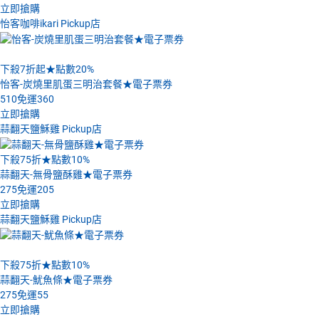
立即搶購
怡客咖啡ikari Pickup店
下殺7折起★點數20%
怡客-炭燒里肌蛋三明治套餐★電子票券
510
免運
360
立即搶購
蒜翻天鹽穌雞 Pickup店
下殺75折★點數10%
蒜翻天-無骨鹽酥雞★電子票券
275
免運
205
立即搶購
蒜翻天鹽穌雞 Pickup店
下殺75折★點數10%
蒜翻天-魷魚條★電子票券
275
免運
55
立即搶購