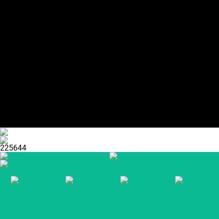
領取優惠券
22
56
44