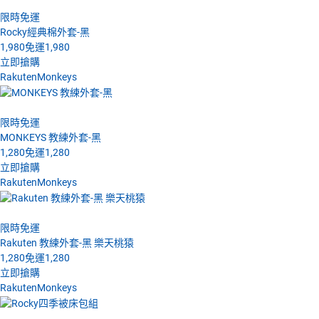
限時免運
Rocky經典棉外套-黑
1,980
免運
1,980
立即搶購
RakutenMonkeys
限時免運
MONKEYS 教練外套-黑
1,280
免運
1,280
立即搶購
RakutenMonkeys
限時免運
Rakuten 教練外套-黑 樂天桃猿
1,280
免運
1,280
立即搶購
RakutenMonkeys