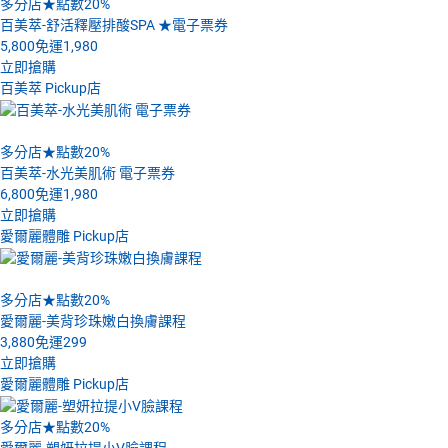
多分店★點數20%
百美萃-舒活釋壓排酸SPA ★電子票券
5,800
免運
1,980
立即搶購
百美萃 Pickup店
多分店★點數20%
百美萃-水光美肌術 電子票券
6,800
免運
1,980
立即搶購
愛爾麗體雕 Pickup店
多分店★點數20%
愛爾麗-美背珍珠嫩白換膚課程
3,880
免運
299
立即搶購
愛爾麗體雕 Pickup店
多分店★點數20%
愛爾麗-塑妍拉提小V臉課程