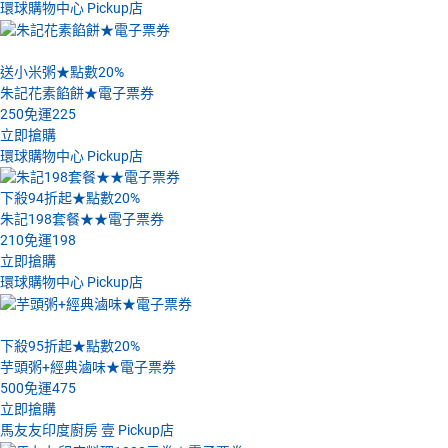
環球購物中心 Pickup店
送小米粥★點數20%
朱記花素餡餅★電子票券
250
免運
225
立即搶購
環球購物中心 Pickup店
下殺94折起★點數20%
朱記198套餐★★電子票券
210
免運
198
立即搶購
環球購物中心 Pickup店
下殺95折起★點數20%
芋頭粥+經典滷味★電子票券
500
免運
475
立即搶購
馬友友印度廚房 壹 Pickup店