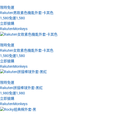
限時免運
Rakuten男款素色機能外套-卡其色
1,580
免運
1,580
立即搶購
RakutenMonkeys
限時免運
Rakuten女款素色機能外套-卡其色
1,580
免運
1,580
立即搶購
RakutenMonkeys
限時免運
Rakuten拼接棒球外套-黑紅
1,980
免運
1,980
立即搶購
RakutenMonkeys