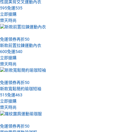
性感美背交叉運動內衣
595
免運
535
立即搶購
樂天時尚
免運領券再折50
新款前置拉鍊運動內衣
600
免運
540
立即搶購
樂天時尚
免運領券再折50
新款寬鬆簡約瑜珈短袖
515
免運
463
立即搶購
樂天時尚
免運領券再折50