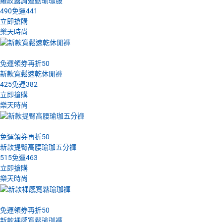
羅紋露肩運動瑜珈服
490
免運
441
立即搶購
樂天時尚
免運領券再折50
新款寬鬆速乾休閒褲
425
免運
382
立即搶購
樂天時尚
免運領券再折50
新款提臀高腰瑜珈五分褲
515
免運
463
立即搶購
樂天時尚
免運領券再折50
新款裸感寬鬆瑜珈褲