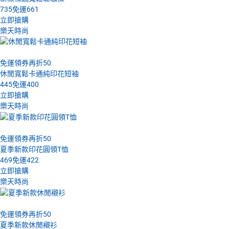
735
免運
661
立即搶購
樂天時尚
免運領券再折50
休閒寬鬆卡通純印花短袖
445
免運
400
立即搶購
樂天時尚
免運領券再折50
夏季新款印花圓領T恤
469
免運
422
立即搶購
樂天時尚
免運領券再折50
夏季新款休閒襯衫