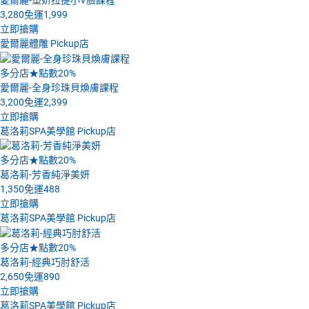
3,280
免運
1,999
立即搶購
愛爾麗體雕 Pickup店
多分店★點數20%
愛爾麗-全身珍珠貝煥膚課程
3,200
免運
2,399
立即搶購
葛洛莉SPA美學館 Pickup店
多分店★點數20%
葛洛莉-芳香純淨美妍
1,350
免運
488
立即搶購
葛洛莉SPA美學館 Pickup店
多分店★點數20%
葛洛莉-經典巧肘舒活
2,650
免運
890
立即搶購
葛洛莉SPA美學館 Pickup店