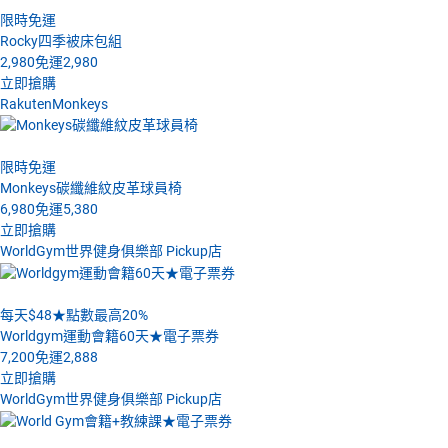
限時免運
Rocky四季被床包組
2,980
免運
2,980
立即搶購
RakutenMonkeys
限時免運
Monkeys碳纖維紋皮革球員椅
6,980
免運
5,380
立即搶購
WorldGym世界健身俱樂部 Pickup店
每天$48★點數最高20%
Worldgym運動會籍60天★電子票券
7,200
免運
2,888
立即搶購
WorldGym世界健身俱樂部 Pickup店