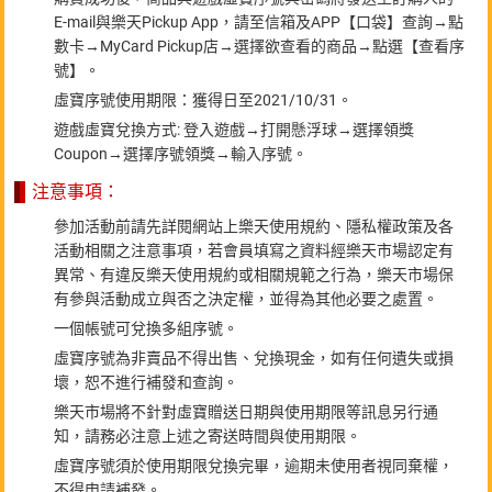
E-mail與樂天Pickup App，請至信箱及APP【口袋】查詢→點
數卡→MyCard Pickup店→選擇欲查看的商品→點選【查看序
號】。
虛寶序號使用期限：獲得日至2021/10/31。
遊戲虛寶兌換方式: 登入遊戲→打開懸浮球→選擇領獎
Coupon→選擇序號領獎→輸入序號。
注意事項：
參加活動前請先詳閱網站上樂天使用規約、隱私權政策及各
活動相關之注意事項，若會員填寫之資料經樂天市場認定有
異常、有違反樂天使用規約或相關規範之行為，樂天市場保
有參與活動成立與否之決定權，並得為其他必要之處置。
一個帳號可兌換多組序號。
虛寶序號為非賣品不得出售、兌換現金，如有任何遺失或損
壞，恕不進行補發和查詢。
樂天市場將不針對虛寶贈送日期與使用期限等訊息另行通
知，請務必注意上述之寄送時間與使用期限。
虛寶序號須於使用期限兌換完畢，逾期未使用者視同棄權，
不得申請補發。