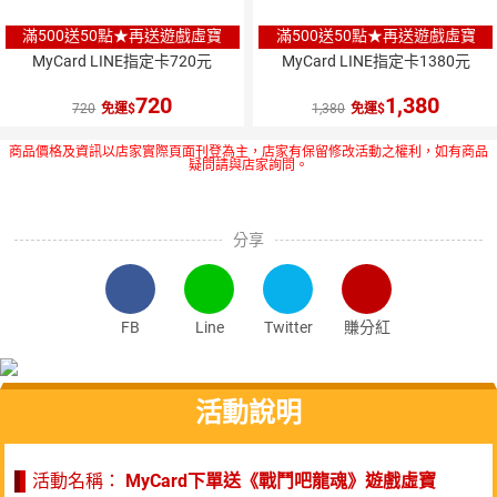
滿500送50點★再送遊戲虛寶
滿500送50點★再送遊戲虛寶
MyCard LINE指定卡720元
MyCard LINE指定卡1380元
720
1,380
720
免運
1,380
免運
商品價格及資訊以店家實際頁面刊登為主，店家有保留修改活動之權利，如有商品
疑問請與店家詢問。
分享
FB
Line
Twitter
賺分紅
活動說明
活動名稱：
MyCard下單送《戰鬥吧龍魂》遊戲虛寶