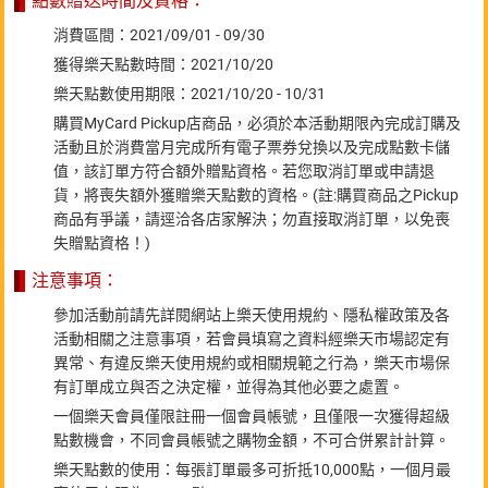
點數贈送時間及資格：
消費區間：2021/09/01 - 09/30
獲得樂天點數時間：2021/10/20
樂天點數使用期限：2021/10/20 - 10/31
購買MyCard Pickup店商品，必須於本活動期限內完成訂購及
活動且於消費當月完成所有電子票券兌換以及完成點數卡儲
值，該訂單方符合額外贈點資格。若您取消訂單或申請退
貨，將喪失額外獲贈樂天點數的資格。(註:購買商品之Pickup
商品有爭議，請逕洽各店家解決；勿直接取消訂單，以免喪
失贈點資格！)
注意事項：
參加活動前請先詳閱網站上樂天使用規約、隱私權政策及各
活動相關之注意事項，若會員填寫之資料經樂天市場認定有
異常、有違反樂天使用規約或相關規範之行為，樂天市場保
有訂單成立與否之決定權，並得為其他必要之處置。
一個樂天會員僅限註冊一個會員帳號，且僅限一次獲得超級
點數機會，不同會員帳號之購物金額，不可合併累計計算。
樂天點數的使用：每張訂單最多可折抵10,000點，一個月最