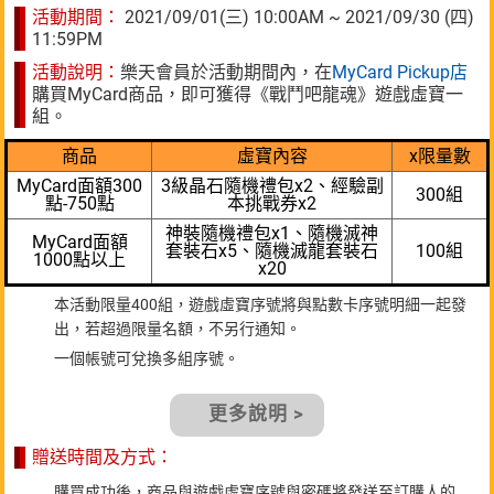
活動期間：
2021/09/01(三) 10:00AM ~ 2021/09/30 (四)
11:59PM
活動說明：
樂天會員於活動期間內，在
MyCard Pickup店
購買MyCard商品，即可獲得《戰鬥吧龍魂》遊戲虛寶一
組。
商品
虛寶內容
x限量數
MyCard面額300
3級晶石隨機禮包x2、經驗副
300組
點-750點
本挑戰券x2
神裝隨機禮包x1、隨機滅神
MyCard面額
套裝石x5、隨機滅龍套裝石
100組
1000點以上
x20
本活動限量400組，遊戲虛寶序號將與點數卡序號明細一起發
出，若超過限量名額，不另行通知。
一個帳號可兌換多組序號。
更多說明 >
贈送時間及方式：
購買成功後，商品與遊戲虛寶序號與密碼將發送至訂購人的