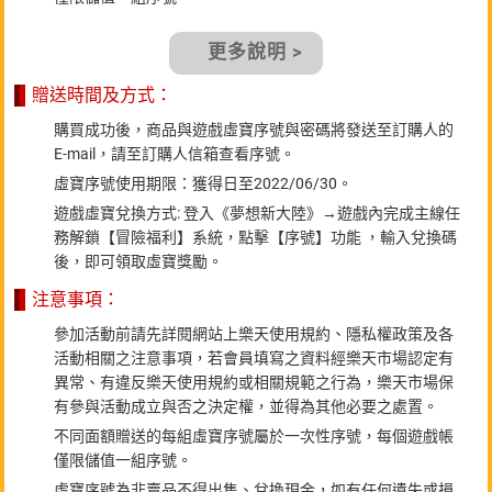
更多說明 >
贈送時間及方式：
購買成功後，商品與遊戲虛寶序號與密碼將發送至訂購人的
E-mail，請至訂購人信箱查看序號。
虛寶序號使用期限：獲得日至2022/06/30。
遊戲虛寶兌換方式: 登入《夢想新大陸》→遊戲內完成主線任
務解鎖【冒險福利】系統，點擊【序號】功能 ，輸入兌換碼
後，即可領取虛寶獎勵。
注意事項：
參加活動前請先詳閱網站上樂天使用規約、隱私權政策及各
活動相關之注意事項，若會員填寫之資料經樂天市場認定有
異常、有違反樂天使用規約或相關規範之行為，樂天市場保
有參與活動成立與否之決定權，並得為其他必要之處置。
不同面額贈送的每組虛寶序號屬於一次性序號，每個遊戲帳
僅限儲值一組序號。
虛寶序號為非賣品不得出售、兌換現金，如有任何遺失或損