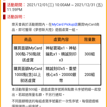
活動期間：
2021/12/01(三) 10:00AM ~ 2021/12/31 (五)
11:59PM
活動說明：
樂天會員於活動期間內，在
MyCard Pickup店
購買MyCard商
品，即可獲得《夢想新大陸》遊戲虛寶一組。
商品
虛寶內容
限量數
購買面額MyCard
神秘寶箱x1、神秘
300點-750點就
鑰匙x1、精誠刻印
300組
送虛寶
x3
購買面額MyCard
精誠刻印x5、重塑
1000點(含)以上
核心x5、20000銀
200組
就送虛寶
幣
本活動限量500組，遊戲虛寶序號將與點數卡序號明細一起發
出，若超過限量名額，不另行通知。
不同面額贈送的每組虛寶序號屬於一次性序號，每個遊戲帳
僅限儲值一組序號。