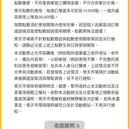
點數機會，不同會員帳號之購物金額，不可合併累計計算。
樂天點數的使用：每張訂單最多可折抵10,000點，一個月最
高使用上限為30,000點。
限期點數須於使用期限內使用完畢，若因個人因素取消訂單
或退換貨致使點數超過使用期限，點數將無法退還！
樂天市場將不針對點數贈送與點數使用期限等訊息另行通
知，請務必注意上述之點數生效日與使用期限。
本活動禁止大宗採購者（例如相同或重複之收件地址、收件
人、備註內容等），以假帳號（例如使用不實、不完整的資
料註冊多個帳號等）及非本人身分訂購者，上述情況皆不符
合參與活動資格，若發現有上述情況，樂天市場得於活動結
束後篩選並取消其贈點資格，且不另行通知。
樂天市場保有隨時修改、變更、暫停或終止本活動辦法及注
意事項規範之權利。如對本活動辦法及注意事項之規範有疑
義或爭議時，樂天市場擁有最終解釋權及決定權。 如有未盡
事宜，樂天市場得隨時補充公告於活動網站，不再另行通
知。
收起說明 Λ