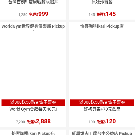
台灣首創!!!雙層戰艦龍蝦丼
原味炸雞餐
999
145
1,280
免運
145
免運
WorldGym世界健身俱樂部 Pickup
怡客咖啡ikari Pickup店
店
滿300送50點★電子票券
滿300送50點★電子票券
World Gym會籍每天48元!
好初貝果+70元飲品
2,888
120
7,200
免運
190
免運
怡客咖啡ikari Pickup店
紅巢燒肉工房台中公益店 Pickup