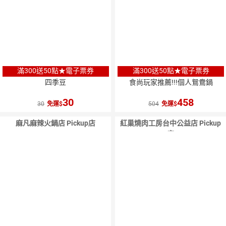
滿300送50點★電子票券
滿300送50點★電子票券
四季豆
食尚玩家推薦!!!個人鴛鴦鍋
30
458
30
免運
504
免運
麻凡麻辣火鍋店 Pickup店
紅巢燒肉工房台中公益店 Pickup
店