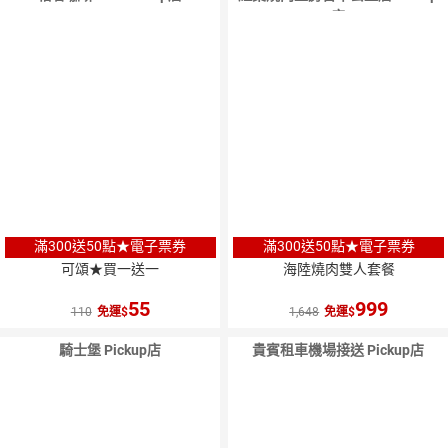
店
滿300送50點★電子票券
滿300送50點★電子票券
可頌★買一送一
海陸燒肉雙人套餐
55
999
110
免運
1,648
免運
騎士堡 Pickup店
貴賓租車機場接送 Pickup店