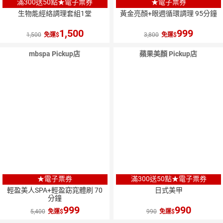
滿300送50點★電子票券
★電子票券
生物能經絡調理套組1堂
黃金亮顏+眼週循環調理 95分鐘
1,500
999
1,500
免運
3,800
免運
mbspa Pickup店
蘋果美顏 Pickup店
★電子票券
滿300送50點★電子票券
輕盈美人SPA+輕盈窈窕體刷 70
日式美甲
分鐘
999
990
5,400
免運
990
免運