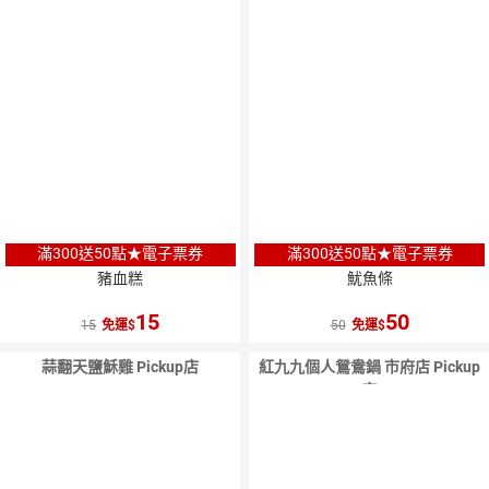
滿300送50點★電子票券
滿300送50點★電子票券
豬血糕
魷魚條
15
50
15
免運
50
免運
蒜翻天鹽穌雞 Pickup店
紅九九個人鴛鴦鍋 市府店 Pickup
店