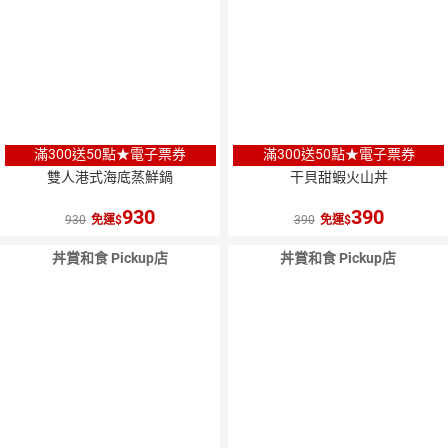
滿300送50點★電子票券
滿300送50點★電子票券
雙人港式海底蒸鮮鍋
干貝甜蝦火山丼
930
390
930
免運
390
免運
丼賞和食 Pickup店
丼賞和食 Pickup店