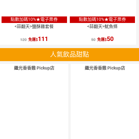
點數加碼10%★電子票券
點數加碼10%★電子票券
<蒜翻天>鹽酥雞套餐
<蒜翻天>魷魚條
111
50
120
免運
50
免運
人氣飲品甜點
繼光香香雞 Pickup店
繼光香香雞 Pickup店