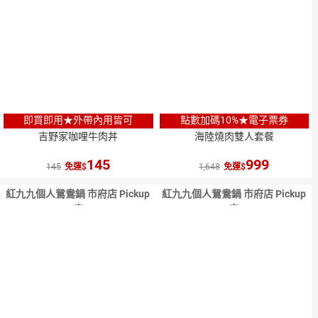
即買即用★外帶內用皆可
點數加碼10%★電子票券
吉野家咖哩牛肉丼
海陸燒肉雙人套餐
145
999
145
免運
1,648
免運
紅九九個人鴛鴦鍋 市府店 Pickup
紅九九個人鴛鴦鍋 市府店 Pickup
店
店