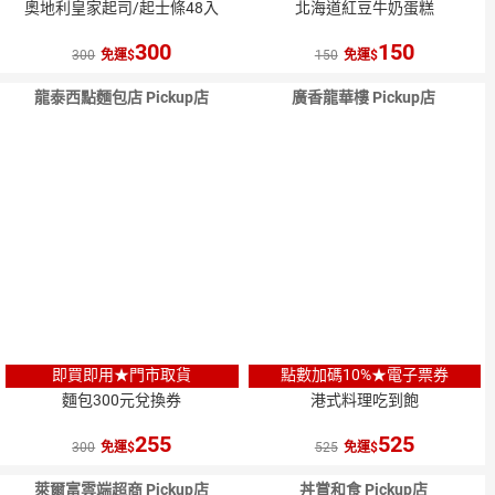
奧地利皇家起司/起士條48入
北海道紅豆牛奶蛋糕
300
150
300
免運
150
免運
龍泰西點麵包店 Pickup店
廣香龍華樓 Pickup店
即買即用★門市取貨
點數加碼10%★電子票券
麵包300元兌換券
港式料理吃到飽
255
525
300
免運
525
免運
萊爾富雲端超商 Pickup店
丼賞和食 Pickup店