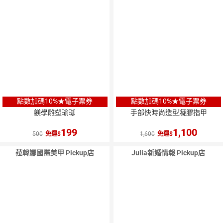
點數加碼10%★電子票券
點數加碼10%★電子票券
躾學雕塑瑜珈
手部快時尚造型凝膠指甲
199
1,100
500
免運
1,600
免運
菈韓娜國際美甲 Pickup店
Julia新婚情報 Pickup店