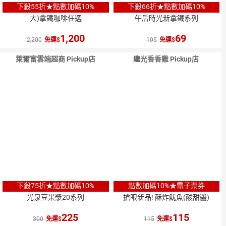
下殺55折★點數加碼10%
下殺66折★點數加碼10%
大)拿鐵咖啡任選
午后時光新拿鐵系列
1,200
69
2,200
免運
105
免運
萊爾富雲端超商 Pickup店
繼光香香雞 Pickup店
下殺75折★點數加碼10%
點數加碼10%★電子票券
光泉豆米漿20系列
搶眼新品! 酥炸魷魚(酸甜醬)
225
115
300
免運
115
免運