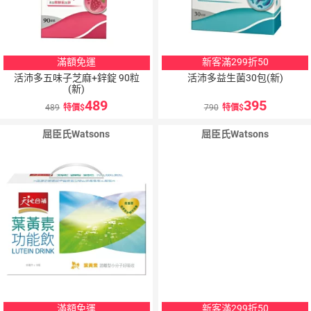
滿額免運
新客滿299折50
活沛多五味子芝麻+鋅錠 90粒
活沛多益生菌30包(新)
(新)
489
395
489
特價
790
特價
屈臣氏Watsons
屈臣氏Watsons
滿額免運
新客滿299折50