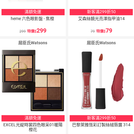
滿額免運
新客滿299折50
heme 六色眼影盤 - 焦橙
艾森絲鏡光亮澤指甲油14
299
79
299
特價
79
特價
屈臣氏Watsons
屈臣氏Watsons
滿額免運
新客滿299折50
EXCEL光綻時裳四色眼采01暖陽
巴黎萊雅恆彩訂製絲絨唇露 314
橙花