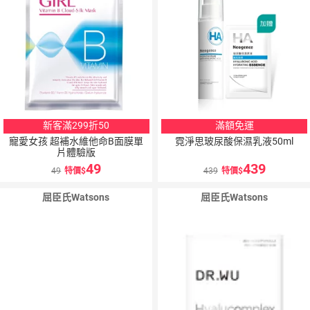
新客滿299折50
滿額免運
寵愛女孩 超補水維他命B面膜單
霓淨思玻尿酸保濕乳液50ml
片體驗版
49
439
49
特價
439
特價
屈臣氏Watsons
屈臣氏Watsons