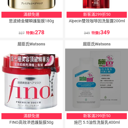
滿額免運
新客滿299折50
思波綺金耀瞬護髮膜180g
Alpecin雙效咖啡因洗髮露200ml
278
349
327
特價
349
特價
屈臣氏Watsons
屈臣氏Watsons
滿額免運
新客滿299折50
FINO高效滲透護髮膜50g
施巴 5.5油性洗髮乳400ml