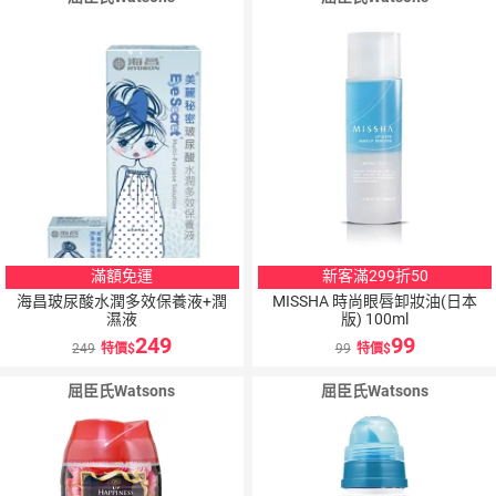
滿額免運
新客滿299折50
海昌玻尿酸水潤多效保養液+潤
MISSHA 時尚眼唇卸妝油(日本
濕液
版) 100ml
249
99
249
特價
99
特價
屈臣氏Watsons
屈臣氏Watsons