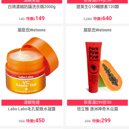
白鴿濃縮防蹣洗衣精2000g
健美生Q10輔酵素120顆
149
640
149
特價
1,280
特價
屈臣氏Watsons
屈臣氏Watsons
滿額免運
新客滿299折50
Labo Labo毛孔緊緻水凝露
倍立雅 澳洲神奇木瓜霜
450
299
900
特價
299
特價