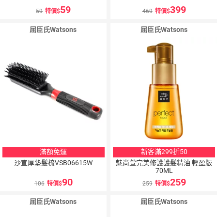
59
399
59
特價
469
特價
屈臣氏Watsons
屈臣氏Watsons
滿額免運
新客滿299折50
沙宣厚墊髮梳VSB06615W
魅尚萱完美修護護髮精油 輕盈版
70ML
90
259
106
特價
259
特價
屈臣氏Watsons
屈臣氏Watsons