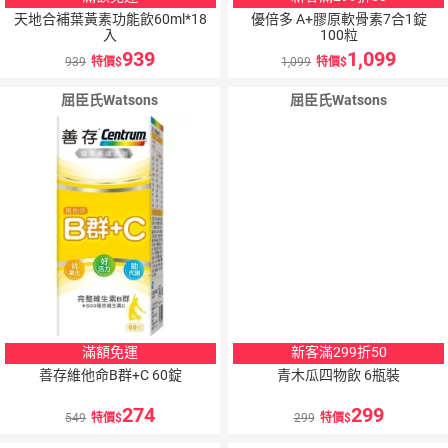
天地合補葉黃素功能飲60ml*18
優倍多 A+膠原軟骨素7合1錠
入
100粒
939
1,099
939
特價
1,099
特價
屈臣氏Watsons
屈臣氏Watsons
滿額免運
新客滿299折50
善存維他命B群+C 60錠
青木瓜四物飲 6瓶裝
274
299
549
特價
299
特價