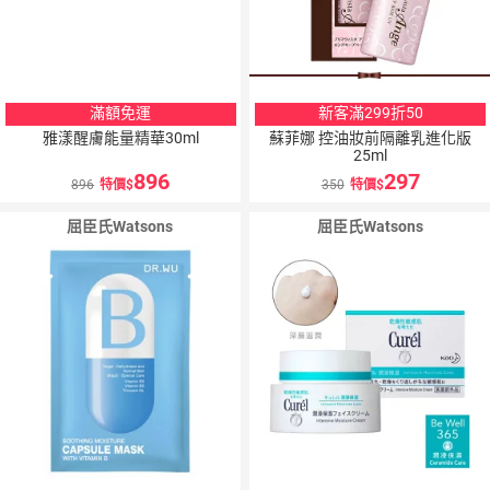
滿額免運
新客滿299折50
雅漾醒膚能量精華30ml
蘇菲娜 控油妝前隔離乳進化版
25ml
896
297
896
特價
350
特價
屈臣氏Watsons
屈臣氏Watsons