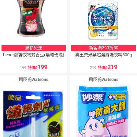
滿額免運
新客滿299折50
Lenor蘭諾衣物芳香豆(晨曦玫瑰)
獅王奈米樂超濃縮洗衣精500g
199
219
199
特價
219
特價
屈臣氏Watsons
屈臣氏Watsons