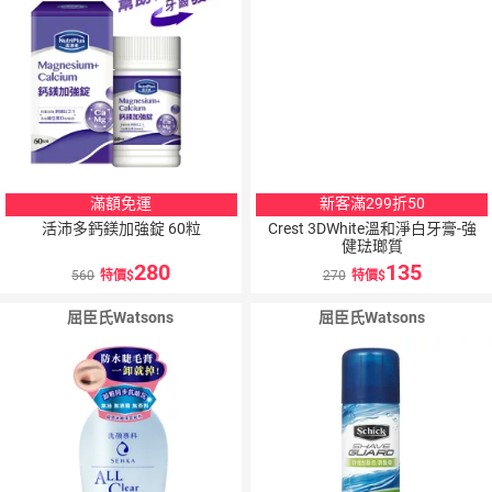
滿額免運
新客滿299折50
活沛多鈣鎂加強錠 60粒
Crest 3DWhite溫和淨白牙膏-強
健琺瑯質
280
135
560
特價
270
特價
屈臣氏Watsons
屈臣氏Watsons