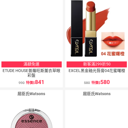
滿額免運
新客滿299折50
ETUDE HOUSE普羅旺斯薰衣草眼
EXCEL黑金釉光唇膏04花蜜曙橙
彩盤
841
580
990
特價
580
特價
屈臣氏Watsons
屈臣氏Watsons