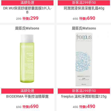
滿額免運
新客滿299折50
DR.WU保濕舒緩膠囊面膜3片入-
珂潤潤浸保濕深層乳霜40g
B
299
690
299
特價
690
特價
屈臣氏Watsons
屈臣氏Watsons
滿額免運
新客滿299折50
BIODERMA 平衡控油精華露
freeplus 溫和淨潤卸粧霜125g
690
490
690
特價
490
特價