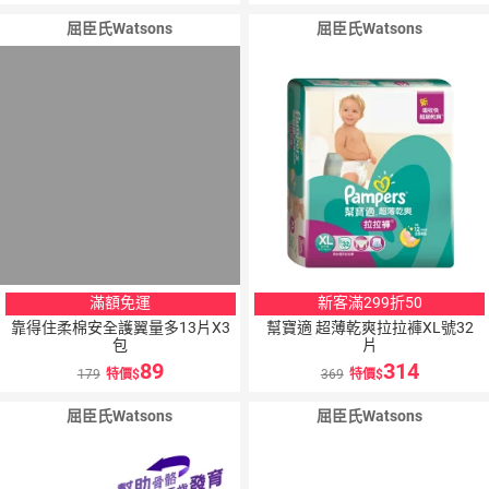
屈臣氏Watsons
屈臣氏Watsons
滿額免運
新客滿299折50
靠得住柔棉安全護翼量多13片X3
幫寶適 超薄乾爽拉拉褲XL號32
包
片
89
314
179
特價
369
特價
屈臣氏Watsons
屈臣氏Watsons