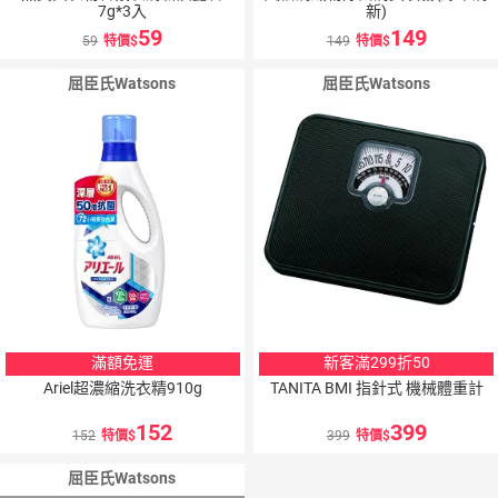
7g*3入
新)
59
149
59
特價
149
特價
屈臣氏Watsons
屈臣氏Watsons
滿額免運
新客滿299折50
Ariel超濃縮洗衣精910g
TANITA BMI 指針式 機械體重計
152
399
152
特價
399
特價
屈臣氏Watsons