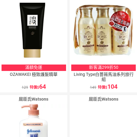
滿額免運
新客滿299折50
OZAWAKEI 極致護髮精華
Living Type白薔薇馬油系列旅行
組
64
104
129
特價
149
特價
屈臣氏Watsons
屈臣氏Watsons