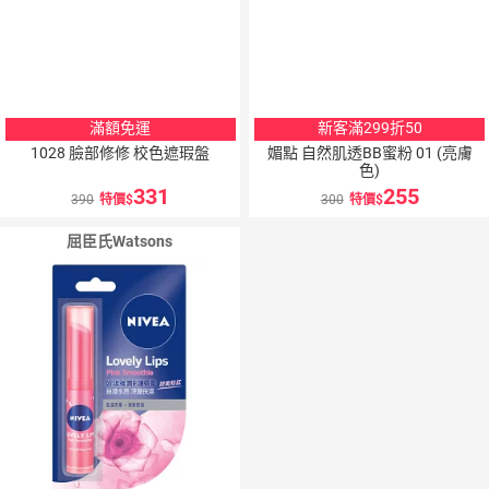
滿額免運
新客滿299折50
1028 臉部修修 校色遮瑕盤
媚點 自然肌透BB蜜粉 01 (亮膚
色)
331
255
390
特價
300
特價
屈臣氏Watsons