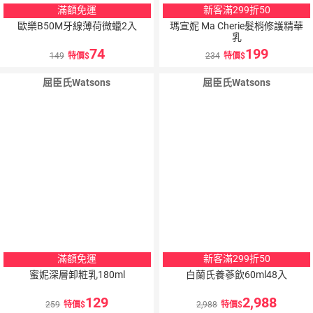
滿額免運
新客滿299折50
歐樂B50M牙線薄荷微蠟2入
瑪宣妮 Ma Cherie髮梢修護精華
乳
74
199
149
特價
234
特價
屈臣氏Watsons
屈臣氏Watsons
滿額免運
新客滿299折50
蜜妮深層卸粧乳180ml
白蘭氏養蔘飲60ml48入
129
2,988
259
特價
2,988
特價