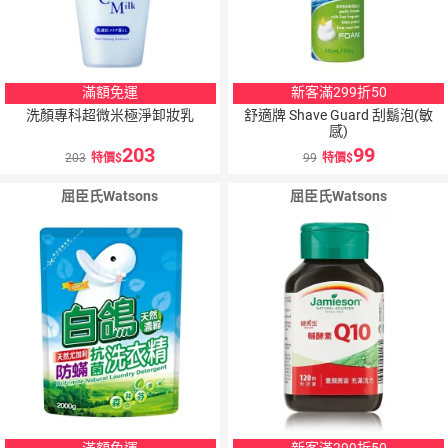
滿額免運
新客滿299折50
洗顏專科超微米極淨卸妝乳
舒適牌 Shave Guard 刮鬍泡(敏
感)
203
99
203
特價
99
特價
屈臣氏Watsons
屈臣氏Watsons
滿額免運
新客滿299折50