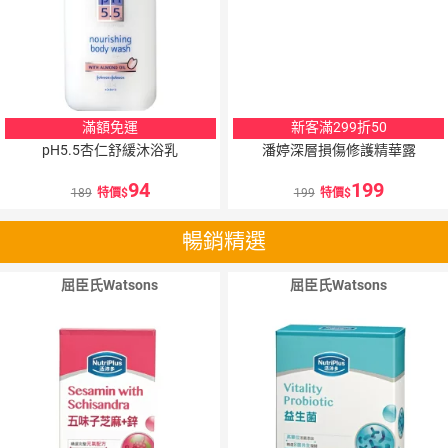
滿額免運
新客滿299折50
pH5.5杏仁舒緩沐浴乳
潘婷深層損傷修護精華露
94
199
189
特價
199
特價
暢銷精選
屈臣氏Watsons
屈臣氏Watsons