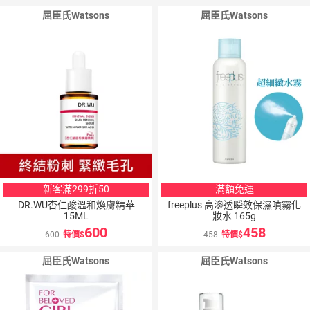
屈臣氏Watsons
屈臣氏Watsons
新客滿299折50
滿額免運
DR.WU杏仁酸溫和煥膚精華
freeplus 高滲透瞬效保濕噴霧化
15ML
妝水 165g
600
458
600
特價
458
特價
屈臣氏Watsons
屈臣氏Watsons