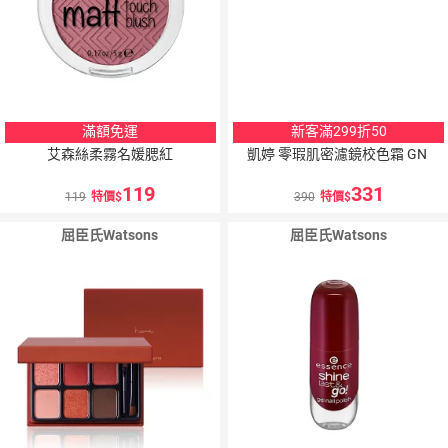
滿額免運
新客滿299折50
艾森絲柔霧名媛腮紅
凱婷 零瑕肌密濾鏡校色霜 GN
119
331
119
特價
390
特價
屈臣氏Watsons
屈臣氏Watsons