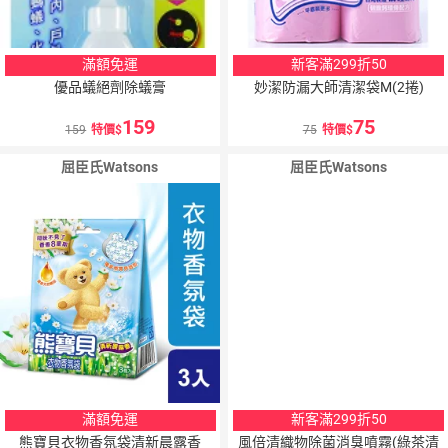
滿額免運
新客滿299折50
優品蟻絕劑除蟻膏
妙潔防漏大師清潔袋M(2捲)
159
75
159
特價
75
特價
屈臣氏Watsons
屈臣氏Watsons
滿額免運
新客滿299折50
熊寶貝衣物香氛袋清新晨露香
風倍清織物除菌消臭噴霧(綠茶清