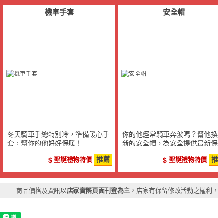
機車手套
安全帽
冬天騎車手總特別冷，準備暖心手
你的他經常騎車奔波嗎？幫他換
套，幫你的他好好保暖！
新的安全帽，為安全提供最新保
障！
聖誕禮物特價
推薦
聖誕禮物特價
推
商品價格及資訊以
店家實際頁面刊登為主
，店家有保留修改活動之權利