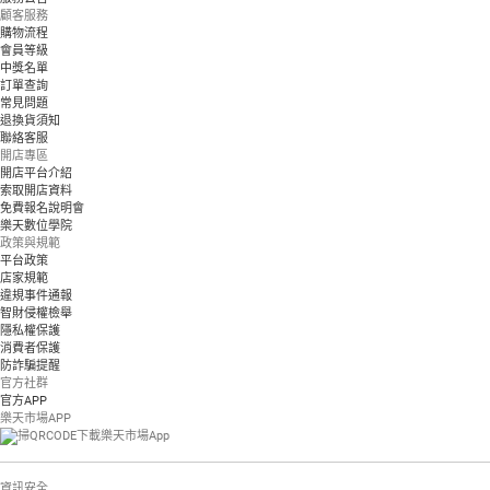
顧客服務
購物流程
會員等級
中獎名單
訂單查詢
常見問題
退換貨須知
聯絡客服
開店專區
開店平台介紹
索取開店資料
免費報名說明會
樂天數位學院
政策與規範
平台政策
店家規範
違規事件通報
智財侵權檢舉
隱私權保護
消費者保護
防詐騙提醒
官方社群
官方APP
樂天市場APP
資訊安全