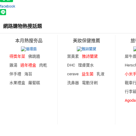
facebook
網路購物熱搜話題
本月熱搜夯品
美妝保健推薦
旅
得獎年菜
佛跳牆
葉黃素
雅詩蘭黛
犀牛
雞湯
過年禮盒
肉乾
DHC
理膚寶水
Hersc
伴手禮
海苔
cerave
益生菌
乳液
小米手
水果禮盒
蘿蔔糕
洗鼻器
電動牙刷
戰車
行李
Agod