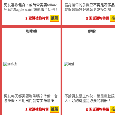
男友喜歡健身，或時常需要follow
隨身攜帶的手機已不再是奢侈品
訊息?送apple watch讓他事半功倍！
趁聖誕節好好地替男友換新機！
聖誕禮物特價
推薦
聖誕禮物特價
推
咖啡機
鍵盤
男友每天都需要咖啡嗎？準備一台
不論男友是工作俠，還是電動達
咖啡機，不用出門就有美味咖啡！
人，好的鍵盤是必要的利器！
聖誕禮物特價
推薦
聖誕禮物特價
推