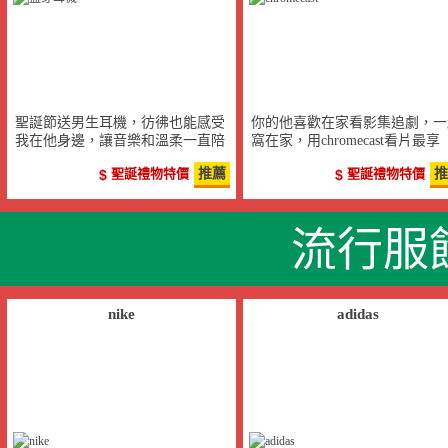
聖誕節送男生耳機，彷彿也能感受
你的他喜歡在家看影集追劇，一
我在他身邊，讓音樂和溫柔一直陪
窩在家，用chromecast看片最享
著他！
受！
聖誕禮物特價
推薦
聖誕禮物特價
推
流行服
nike
adidas