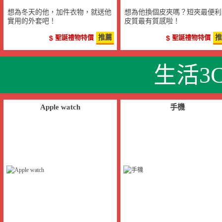
想為冬天的他，加件衣物，就送他
想為他換個皮夾嗎？短夾最便利
實用的外套吧！
皮質最有質感啦！
聖誕禮物特價
推薦
聖誕禮物特價
推
生活3
Apple watch
手機