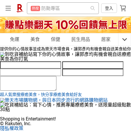
筆記型電腦
熱搜
防颱專區
登入
熱搜
行動電源
熱搜
筆記型電腦
熱搜
床墊
熱搜
行動電源
熱搜
電動牙刷
購物網分類
免運
美食
保健
民生用品
居家
3C
熱搜
床墊
熱搜
提供你的心情故事並成為樂天市場會員，讓郭彥均有機會親自送美食給你
電冰箱
熱搜
電動牙刷
熱搜
抽7777點
熱搜
電冰箱
天天免運
美食蛋糕
養生保健
民生用品
熱搜
熱門飯店推薦
熱搜
抽7777點
熱搜
熱門飯店推薦
熱搜
居家生活
3C家電
運動休閒
親子玩具
超人氣樂搜療癒美食，快分享療癒美食給好友
女裝
男裝
化妝保養
情趣用品
Shopping is Entertainment!
© Rakuten, Inc.
隱私權政策