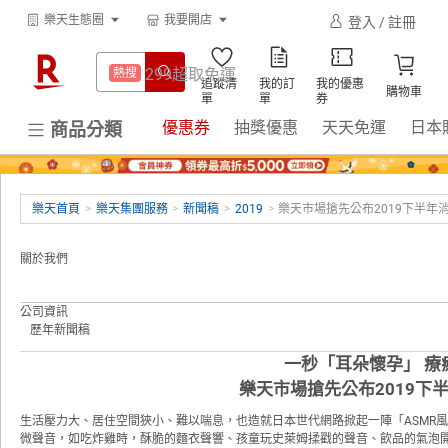
賺點樂翻天
熱搜
樂天生態圈
我要開店
登入 / 註冊
網站導覽
購物教學
防颱專區
熱搜
下載APP
299超取免運
熱搜
追蹤清
我的訂
我的優惠
平板電腦
熱搜
購物車
單
單
券
賺點樂翻天
熱搜
優惠券
抽獎優惠
天天免運
日本
商品分類
床架
熱搜
防颱專區
熱搜
吹風機
熱搜
平板電腦
熱搜
微波爐
樂天首頁
>
樂天集團服務
熱搜
>
新聞稿
>
2019
>
樂天市場搶先公布2019下半年
床架
熱搜
電子閱讀器
熱搜
關於我們
吹風機
熱搜
抽7777點
熱搜
公司資訊
微波爐
熱搜
熱門飯店推薦
熱搜
歷年新聞稿
電子閱讀器
熱搜
一秒「耳朵懷孕」 療
樂天市場搶先公布2019下
抽7777點
熱搜
生活壓力大、居住空間狹小、難以喘息，也造就日本世代網路掀起一陣「ASMR
熱門飯店推薦
熱搜
微聲音，如吃炸雞時，酥脆的麵衣聲響、孩童玩史萊姆揉戳的聲音、飲品的氣泡