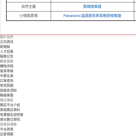
自然主義
肩頸按摩器
小咖龍賣場
Panasonic溫感兩倍蒸氣眼部按摩器
關於我們
公司資訊
新聞稿
人才招募
服務公告
顧客服務
購物流程
會員等級
中獎名單
訂單查詢
常見問題
退換貨須知
聯絡客服
開店專區
開店平台介紹
索取開店資料
免費報名說明會
樂天數位學院
政策與規範
平台政策
店家規範