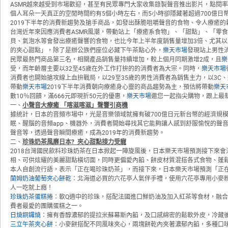
ASMR越來越受到市場歡迎，甚至有民眾專門大家收集錄製聲音推出影片，點閱率高達
個人耳朵一天真正的空閒時間約有5個小時左右，而5小時卻隱藏著超過700億
2019下半年的消費新趨勢及搶手商品，如發出酥脆咀嚼聲音的食物、令人療癒
台灣近年來因應消費者ASMR風潮，帶動站上「療癒系食物」、「甜點」、「零
貝、氣泡水等會發出療癒聲響的食物，也比今年上半年度銷售量增加3倍、尤其
的夾心甜點」，除了是辦公族們座位必藏下午茶點心外，
樂天市場
發現站上男性
民眾最熱門商品第三名，相關產品銷售量持續增加，較上個月同期激增2成，且
樂
受，而年齡層主要以32至45歲在外工作打拚的的消費者為大宗。同時，
樂天市場
消費者也開始搶攻線上血拚戰局，以29至35歲的男性消費者為銷售主力，以3C
帶動
樂天市場
2019下半年消費朝向療癒身心靈的商品趨勢為主，預估將帶動
樂天
數10％回饋，滿666元即現折50元的優惠，
樂天市場
邀您一起指尖購物，跟上最
一、
小聲音大療癒 「喀滋喀滋」聲響引商機
據統計，日本的音頻市場中，光是音樂領域就擁有破700億日元新台幣的經濟規
眠、醒腦的音頻app、機器外，消費者開始尋找其它能夠讓人感到舒服愉悅的聲
聲音等，透過聲音瞬間療癒，成為2019年的消費新趨勢。
二、
珍珠奶茶風靡日本
?
夾心甜點接力受寵
2018台灣國民飲料珍珠奶茶在日本掀起一陣旋風後，日本樂天市場預測接下來
相、可供炫耀的美麗甜點橫切面，同時更偏愛內餡、餅皮材質混搭各式食物、蓬
本人自創流行語，表示「正在喝珍珠奶茶」，而接下來，日本樂天市場預測「正
蘭姆奶油葡萄夾心餅乾
：北海道必買的六花亭人氣伴手禮，使用六花亭專用小麥
人一吃就上癮！
珍珠奶茶蛋糕捲
：軟Q適中的珍珠，搭配法國進口鮮奶油及加入紅茶等食材，融
費者最愛的團購蛋糕之一。
日燒銅鑼燒
：擁有香醇濃郁的提拉米蘇幕斯內餡，及口感綿密的鬆軟外皮，冷藏
三立午茶夾心餅
：小麥餅搭配不同風味夾心，兩塊餅乾內夾著濃郁內餡，多種口