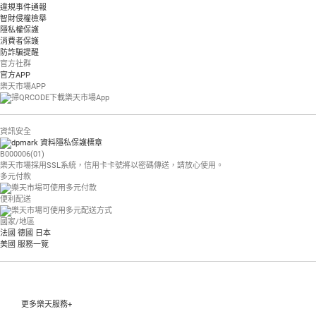
違規事件通報
智財侵權檢舉
隱私權保護
消費者保護
防詐騙提醒
官方社群
官方APP
樂天市場APP
資訊安全
B000006(01)
樂天市場採用SSL系統，信用卡卡號將以密碼傳送，請放心使用。
多元付款
便利配送
國家/地區
法國
德國
日本
美國
服務一覽
更多樂天服務+