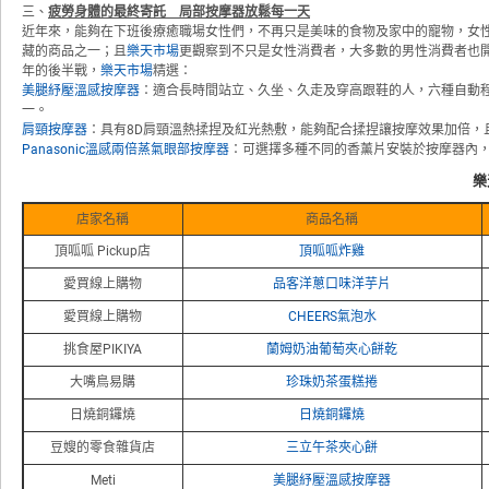
三、
疲勞身體的最終寄託 局部按摩器放鬆每一天
近年來，能夠在下班後療癒職場女性們，不再只是美味的食物及家中的寵物，女
藏的商品之一；且
樂天市場
更觀察到不只是女性消費者，大多數的男性消費者也開
年的後半戰，
樂天市場
精選：
美腿紓壓溫感按摩器
：適合長時間站立、久坐、久走及穿高跟鞋的人，六種自動
一。
肩頸按摩器
：具有8D肩頸溫熱揉捏及紅光熱敷，能夠配合揉捏讓按摩效果加倍，
Panasonic溫感兩倍蒸氣眼部按摩器
：可選擇多種不同的香薰片安裝於按摩器內
樂
店家名稱
商品名稱
頂呱呱 Pickup店
頂呱呱炸雞
愛買線上購物
品客洋蔥口味洋芋片
愛買線上購物
CHEERS氣泡水
挑食屋PIKIYA
蘭姆奶油葡萄夾心餅乾
大嘴鳥易購
珍珠奶茶蛋糕捲
日燒銅鑼燒
日燒銅鑼燒
豆嫂的零食雜貨店
三立午茶夾心餅
Meti
美腿紓壓溫感按摩器