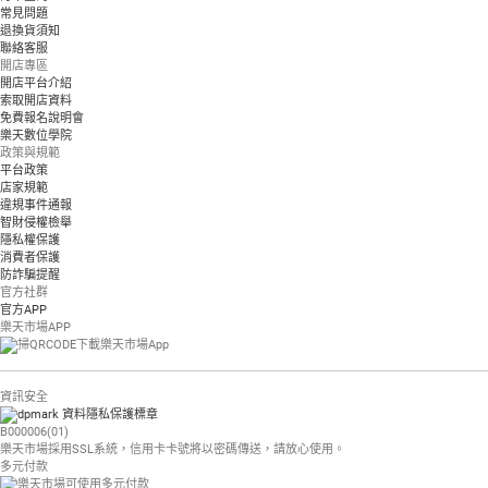
常見問題
退換貨須知
聯絡客服
開店專區
開店平台介紹
索取開店資料
免費報名說明會
樂天數位學院
政策與規範
平台政策
店家規範
違規事件通報
智財侵權檢舉
隱私權保護
消費者保護
防詐騙提醒
官方社群
官方APP
樂天市場APP
資訊安全
B000006(01)
樂天市場採用SSL系統，信用卡卡號將以密碼傳送，請放心使用。
多元付款