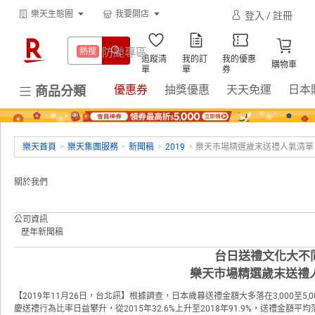
299超取免運
熱搜
樂天生態圈
我要開店
登入 / 註冊
網站導覽
購物教學
賺點樂翻天
熱搜
下載APP
防颱專區
熱搜
追蹤清
我的訂
我的優惠
床架
熱搜
購物車
單
單
券
299超取免運
熱搜
優惠券
抽獎優惠
天天免運
日本
商品分類
微波爐
熱搜
賺點樂翻天
熱搜
吹風機
熱搜
床架
熱搜
平板電腦
樂天首頁
>
樂天集團服務
熱搜
>
新聞稿
>
2019
>
樂天市場精選歲末送禮人氣清單
微波爐
熱搜
電子閱讀器
熱搜
關於我們
吹風機
熱搜
點數10%
熱搜
公司資訊
平板電腦
熱搜
熱門飯店推薦
熱搜
歷年新聞稿
電子閱讀器
熱搜
台日送禮文化大不同
樂天市場精選歲末送禮
點數10%
熱搜
【2019年11月26日，台北訊】根據調查，日本歲暮送禮金額大多落在3,000
熱門飯店推薦
熱搜
慶送禮行為比率日益攀升，從2015年32.6%上升至2018年91.9%，送禮金額