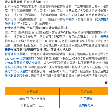
歲末辭舊迎新
日本送禮人氣
TOP3
日本人每逢年終歲末之時，總是會準備小禮物給過去一年之中關懷自己的人，稱
庭，像在台灣送鐘錶、毛巾等禮物，屬於禁忌，在日本卻是大受歡迎的送禮選項
果」、「肉食、海鮮類」、「精美毛巾類」等品項在於歲末年終送禮時大受歡迎，更
場排行第一的是總重量約一公斤、豐盛澎湃的
松葉蟹鍋
、男性排名第一的
馬肉生
味料禮盒
等，都是大人氣Gift選項。
台灣送禮不手軟
平均花費
3000
元 銷售量成長
3
成
樂天市場
也發現隨著生活形態改變，有高達70%的台灣民眾覺得時間越來越不
狹小，禮品選擇主要以不占空間或可立即使用的、食用的品項為主，因此，
樂天
提高4成，平均下單金額落在1,500到3,000元之間，銷售也同步成長3成。看好
回饋，點數還可台日兌換，節省荷包之餘，還能輕鬆享受樂天市場免運優惠與服
樂天市場
精選年終送禮不失禮
高
CP
值好禮人見人愛
智能迷你暖風機
：三秒速熱設計與傾倒斷電功能，兼具了速熱與安全兩大重點，
Lazyworker行動投影機
：超迷你的機身設計，搭配上HD1080的高畫質與高畫
TIVOO 藍芽喇叭 復古小電視
：復古外型深受消費者喜愛，除了藍牙功能之外，還
老協珍熬雞精
：80年獨門老品牌，使用嚴選老母雞，搭配獨門複方，在經過8小
連珍草莓香草蛋糕
：蛋糕評比第一名的連珍草莓香草蛋糕，紐西蘭安佳鮮奶油夾上
奧地利皇家起士條
：細緻的綿密口感，香醇的起司香味，配上小巧的糖果包裝設
樂
店家名稱
商品名稱
越前かに職人甲羅組
松葉蟹鍋
馬刺し専門 若丸
馬肉生魚片