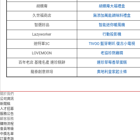
胡蝶庵
胡蝶庵大福禮盒
久世福商店
無添加萬能調味料禮盒
智選好品
智能迷你暖風機
Lazyworker
行動投影機
迪特軍3C
TIVOO 藍芽喇叭 復古小電視
LOVEMOON
老協珍熬雞精
百年老店 基隆名產 連珍糕餅
連珍草莓香草蛋糕
龍泰創意烘培
奧地利皇家起士條
關於我們
公司資訊
新聞稿
人才招募
服務公告
顧客服務
購物流程
會員等級
中獎名單
訂單查詢